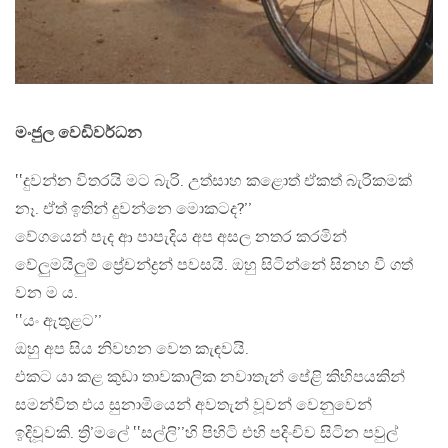
මංජුල වෙඩිවර්ධන
‛‛දුවන්න විතරයි මට බැරි. උත්සාහ කළොත් ඒකත් බැරිකමක්
නෑ. ඒත් ඉතින් දුවන්නෙ මොකටද?’’
වේගයෙන් පැද ආ පාපැදිය අප අසල නතර කරමින්
වේලුමයිලුම් ප්‍රේචන්ද්‍රන් පවසයි. ඔහු සිටින්නේ සිනහ වී ගත්
වන ම ය.
‛‛යං ඇතුළට’’
ඔහු අප සිය නිවහන වෙත කැඳවයි.
එකට යා කළ කුඩා තාවකාලික නවාතැන් පේළි කිහිපයකින්
සමන්විත එය සුනාමියෙන් අවතැන් වූවන් වෙනුවෙන්
ඉදිවූවකි. ත්‍රි’මලේ ‛‛සල්ලි’’හි පිහිටි එහි පදිංචිව සිටින පවුල්