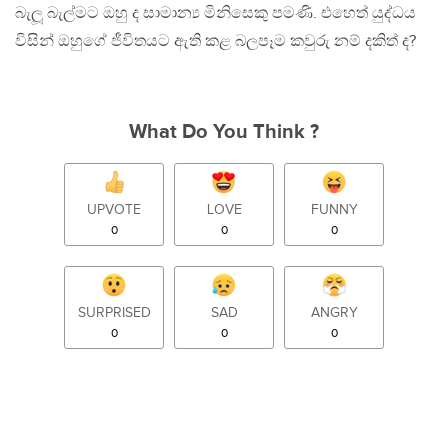
බැලූ බැල්මට ඔහු ද සාමාන්‍ය මිනිසෙකු පමණි. එහෙත් යුද්ධය
විසින් ඔහුගේ ජීවිතයට ඇති කළ බලපෑම කවුරු නම් දකිත් ද?
What Do You Think ?
UPVOTE
LOVE
FUNNY
0
0
0
SURPRISED
SAD
ANGRY
0
0
0