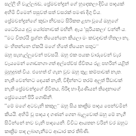
සල්ලි හි වැල්ලබඩ, ප්‍රේමචන්ද්‍රන් ගේ හුදෙකලා දිවිය පාදයක්
අහිමි වීමෙන් පසුවත් සත් වසරක් පමණ දිගු විය.
ප්‍රේමචන්ද්‍රන්ගේ කුඩා නිවසට සිරිකත ළඟා වූයේ ඔහුගේ
ධෛර්යය දුටු යෝජනාවක් මඟිනි. ඇය ‛සූරියකලා’ වන්නී ය.
‛‛මට විතරයි ප්‍රශ්න තියෙන්නෙ කියලා මං කවදාවත් හිතලා නෑ.
මං හිතන්නෙ ඒකයි මගේ හිතේ තියෙන සතුට’’
ඔහු සැහැල්ලුවෙන් පවසයි. ඔහු එක පයක වාරුවෙන් වැර
වෑයමෙන් ගොඩනගා ගත් අල්පේච්ඡ ජීවිතය රළ පහරින් යළිත්
මුහුදුබත් විය. එහෙත් ඒ ගැන වුව ඔහු තුළ කම්පාවක් නැත.
නැති වෙන්නට දෙයක් නැති, විඳින්නට තරම් අලුත් පීඩාවක්
නැති ප්‍රේමචන්ද්‍රගේ ජීවිතය, බිරිඳ හා දියණියන් තිදෙනාගේ
ප්‍රේමයෙන් පිරී ගොසිනි.
‛‛මේ මගේ අටවැනි කකුල’’ ඔහු සිය කෘත්‍රිම පාදය පෙන්වමින්
කියයි. අහිමි වූ පාදය ද ගණන් ගෙන බැලුවොත් ඔහු මේ නැගී
සිටින්නේ නව වැනි පාදයෙනි. විවිධ ආයතන වරින් වර ඔහුට
කෘත්‍රිම පාද ලබාගැනීමට ආධාර කර තිබිණි.