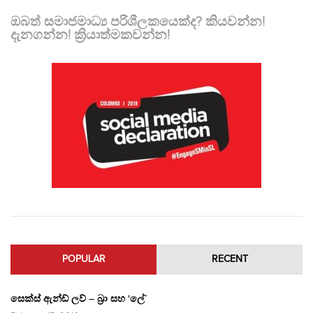
ඔබත් සමාජමාධ්‍ය පරිශීලකයෙක්ද? කියවන්න!
දැනගන්න! ක්‍රියාත්මකවන්න!
POPULAR
RECENT
සෙක්ස් ඇන්ඩ් ලව් – බ්‍රා සහ ‘ලේ’