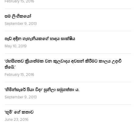
February 15, 2016
සම ලිංගිකයෝ
September 9, 2013
පෑඩ් අඳින ගැහැනියකගේ හෘදය සාක්ෂිය
May 10, 2019
‘රහසිගතව ක්‍රියාත්මක වන කුලවාදය අවසන් කිරීමට කාලය උදාවී
තිබේ.’
February 15, 2016
‘හිමින්සැරේ පියා විදා‘ සුනිලා සමුගත්තා ය.
September 9, 2013
‘භූමි’ ගේ කතාව
June 23, 2016