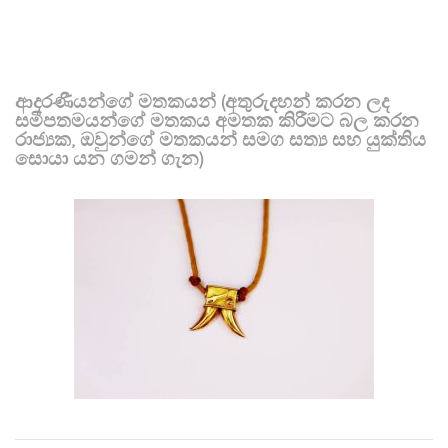
ආදරණීයන්ගේ මතකයන් (අතුරුදහන් කරන ලද
සමීපතමයන්ගේ මතකය අමතක කිරීමට බල කරන
රාජ්‍යක, ඔවුන්ගේ මතකයන් සමග සත්‍ය සහ යුක්තිය
සොයා යන ගමන් ගැන)