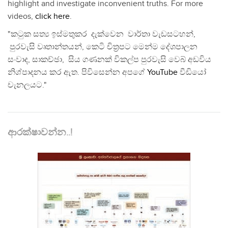
highlight and investigate inconvenient truths. For more
videos,
click here
.
"කටුක සත්‍ය ඉස්මතුකර දැක්වෙන වාර්තා වැඩසටහන්,
පුරවැසි වෘතාන්තයන්, කෙටි චිත්‍රපට මෙන්ම දේශපාලන
සංවාද, සාකච්ඡා, සිය ගණනක් විකල්ප පුරවැසි වෙබ් අඩවිය
නිශ්පාදනය කර ඇත. පිවිසෙන්න අපගේ
YouTube
වීඩියෝ
චැනලයට."
ආරක්ෂාවන්න..!