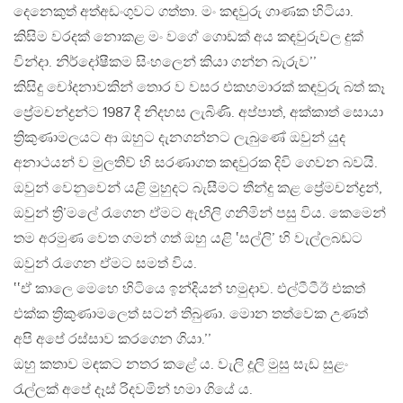
දෙනෙකුත් අත්අඩංගුවට ගත්තා. මං කඳවුරු ගාණක හිටියා.
කිසිම වරදක් නොකළ මං වගේ ගොඩක් අය කඳවුරුවල දුක්
වින්දා. නිර්දෝෂීකම සිංහලෙන් කියා ගන්න බැරුව’’
කිසිදු චෝදනාවකින් තොර ව වසර එකහමාරක් කඳවුරු බත් කෑ
ප්‍රේමචන්ද්‍රන්ට 1987 දී නිදහස ලැබිණි. අප්පාත්, අක්කාත් සොයා
ත්‍රිකුණාමලයට ආ ඔහුට දැනගන්නට ලැබුණේ ඔවුන් යුද
අනාථයන් ව මුලතිව් හි සරණාගත කඳවුරක දිවි ගෙවන බවයි.
ඔවුන් වෙනුවෙන් යළි මුහුදට බැසීමට තීන්දු කළ ප්‍රේමචන්ද්‍රන්,
ඔවුන් ත්‍රි’මලේ රැගෙන ඒමට ඇඟිලි ගනිමින් පසු විය. කෙමෙන්
තම අරමුණ වෙත ගමන් ගත් ඔහු යළි ‛සල්ලි’ හි වැල්ලබඩට
ඔවුන් රැගෙන ඒමට සමත් විය.
‛‛ඒ කාලෙ මෙහෙ හිටියෙ ඉන්දියන් හමුදාව. එල්ටීටීඊ එකත්
එක්ක ත්‍රිකුණාමලෙත් සටන් තිබුණා. මොන තත්වෙක උණත්
අපි අපේ රස්සාව කරගෙන ගියා.’’
ඔහු කතාව මඳකට නතර කළේ ය. වැලි දූලි මුසු සැඩ සුළං
රැල්ලක් අපේ දෑස් රිදවමින් හමා ගියේ ය.