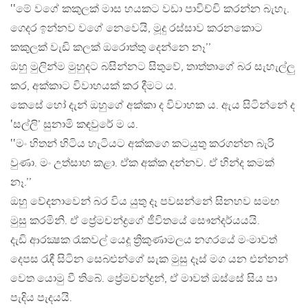
‛‛මේ වගේ කකුලක් මාස හයකට වඩා පාවිච්චි කරන්න බැහැ.
ගෙදර ඉන්නව වගේ නෙවෙයි, මූදු රස්සාව කරනකොට
කකුලක් වැඩි කලක් ඔරොත්තු දෙන්නෙ නෑ’’
ඔහු මුලින්ම මුහුදට බසින්නට සිතුවේ, තාත්තාගේ බර සැහැල්ලු
කර, අක්කාට විවාහයක් කර දීමට ය.
කෙසේ හෝ දැන් ඔහුගේ අක්කා ද විවාහක ය. ඇය සිටින්නේ ද
‛සල්ලි’ සුනාමි කඳවුරේ ම ය.
‛‛මං හිතන් හිටිය හැටියට අක්කගෙ කටයුතු කරගන්න බැරි
වුණා. මං උත්සාහ කළා. ඒක අක්ක දන්නව. ඒ හින්ද කමක්
නෑ.’’
ඔහු වේදනාවෙන් බර විය යුතු දෑ පවසන්නේ සිනහව සමඟ
මුසු කරමිනි. ඒ ප්‍රේමචන්ද්‍රගේ ජීවිතයේ සෞන්දර්යයයි.
දැඩි ආරක්‍ෂක රැකවල් යෙදූ ත්‍රිකුණාමලය නගරයේ මංමාවත්
දෙපස රැඳී සිටින සෙබළුන්ගේ සැක මුසු දෑස් මග යන එන්නන්
වෙත යොමු වී තිබේ. ප්‍රේමචන්ද්‍රන්, ඒ මාවත් ඔස්සේ සිය පා
පැදිය පැදයයි.