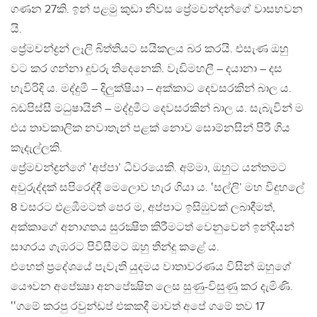
ගණන 27කි. ඉන් පළමු කුඩා නිවස ප්‍රේමචන්දන්ගේ වාසභවන
යි.
ප්‍රේමචන්ද්‍රන් ලෑලි බිත්තියට සයිකලය බර කරයි. එසැණ ඔහු
වට කර ගන්නා දූවරු තිදෙනෙකි. වැඩිමහලී – දයානා – දස
හැවිරිදි ය. මද්දුමී – දිලුක්ෂියා – අක්කාට දෙවසරකින් බාල ය.
බඩපිස්සී මධුෂායිනී – මද්දුමීට දෙවසරකින් බාල ය. සැබැවින් ම
එය තාවකාලික නවාතැන් පළක් නොව සොම්නසින් පිරී ගිය
කැදැල්ලකි.
ප්‍රේමචන්ද්‍රන්ගේ ‛අප්පා’ ධීවරයෙකි. අම්මා, ඔහුට යන්තමට
අවුරුද්දක් සපිරෙද්දී මෙලොව හැර ගියා ය. ‛සල්ලි’ මහ විදුහලේ
8 වසරට එළඹීමටත් පෙර ම, අප්පාට ඉසිඹුවක් ලබාදීමත්,
අක්කාගේ අනාගතය සුරක්‍ෂිත කිරීමටත් වෙනුවෙන් ඉන්දියන්
සාගරය ගැඹරට පිවිසීමට ඔහු තීන්දු කළේ ය.
එහෙත් ප්‍රදේශයේ පැවැති යුදමය වාතාවරණය විසින් ඔහුගේ
යෞවන අපේක්‍ෂා අනපේක්‍ෂිත ලෙස සුණු-විසුණු කර දැමිණි.
‛‛ගමේ කරපු රවුන්ඩප් එකකදී මාවත් අපේ ගමේ තව 17