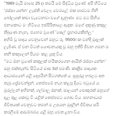
‛‛1989 මැයි මාසෙ 25 දා තමයි මේ සිද්ධිය වුණේ. අපි හිටියෙ
‛රස්සා යන්න’ ලෑස්ති වෙලා, වෙරළේ. එක පාරටම ගිනි
බෝලයක් කඩා වැටෙනවා වගේ දැනුණා. මට මට සිහිය
එනකොට මං හිටියෙ ඉස්පිරිතාලෙ ඇඳක. මගේ දකුණු කකුල
තිබුණෙ නැහැ. එහෙම වුණේ ‛ෂෙල්’ ප්‍රහාරයකින්ලු.’’
අහිමි වූ පාදය වෙනුවෙන් ඔහුට රු. 9500/-ක වන්දි මුදලක්
ලැබිණ. ඒ වන විටත් යෞවනයකු වූ ඔහු ඉතිරි ජීවන ගමන ම
තනි කකුලෙන් පියමං කළ යුතු විය.
‛‛මට ඕන වුණේ කකුලක් හයිකරගෙන ආයිත් රස්සා යන්න’’
ඔහු එක්තැන්ව සිටියේ මාස 3ක් පමණි. කෘත්‍රිම පාදයක
ආධාරයෙන් යළි දෙපයින් සිටගත්තේ ය. සුපුරුදු හබලට අත
තැබූ ප්‍රේමචන්ද්‍රන්, තෙප්පමේ නැග කළපු දියට බටුයේ ය.
මුරල්ලන් අහිනක්, ගල්මාලු රෑනක්, සාලයන් පොකුරක් ඔහුගේ
දැල තුළ කොටු වී යළිත් තෙප්පමට ගොඩ විය. සහනාධාර
ජිවිතයක් වෙනුවට තමන් ම උපයන මුදලින් ජීවිතය සරි
කරලීමේ ආඩම්බරය යළි ඔහු වෙත ළඟා විය.