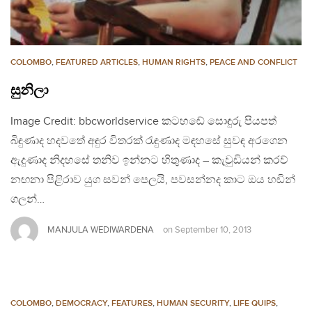
COLOMBO
,
FEATURED ARTICLES
,
HUMAN RIGHTS
,
PEACE AND CONFLICT
සුනිලා
Image Credit: bbcworldservice කටහඬේ සොඳුරු පියපත්
බිඳුණාද හදවතේ අඳුර විතරක් රැඳුණාද මඳහසේ සුවඳ අරගෙන
ඇදුණාද නිදහසේ තනිව ඉන්නට හිතුණාද – කැවුඩියන් කරව්
නඟනා පිළිරාව යුග සවන් පෙලයි, පවසන්නද කාට ඔය හඬින්
ගලන්…
MANJULA WEDIWARDENA
on
September 10, 2013
COLOMBO
,
DEMOCRACY
,
FEATURES
,
HUMAN SECURITY
,
LIFE QUIPS
,