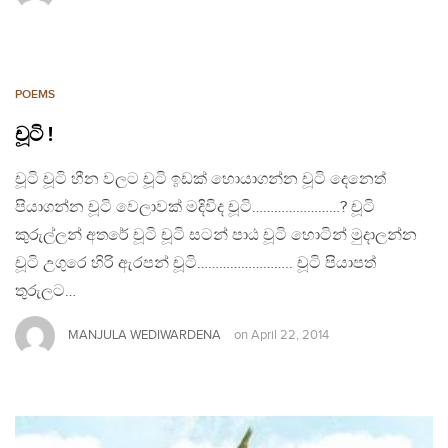
POEMS
චූටි !
චූටි චූටි හීන වලට චූටි ඉඩක් හොයාගන්න චූටි දෙනෙත්
පියාගන්න චූටි වෙලාවක් මදිවිද චූටි……………………? චූටි
කුරුල්ලන් අතරේ චූටි චූටි සටන් පාඨ චූටි හොටින් මුදාලන්න
චූටි උගුරෙ හිරි ඇරපන් චූටි…………………….. චූටි පියාපත්
තුරුලට…
MANJULA WEDIWARDENA
on
April 22, 2014