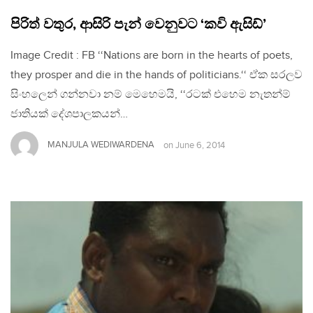
පිරිත් වතුර, ආසිරි පැන් වෙනුවට ‘කවි ඇසිඩ්’
Image Credit : FB ‘‘Nations are born in the hearts of poets,
they prosper and die in the hands of politicians.‘‘ ඒක සරලව
සිංහලෙන් ගන්නවා නම් මෙහෙමයි, ‘‘රටක් එහෙම නැතන්ම්
ජාතියක් දේශපාලකයන්…
MANJULA WEDIWARDENA
on
June 6, 2014