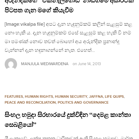
අරුන්දිකගේ ‘‘එක්නැලිගොඩ’’නාඩගමේ අසාර්ථක
පිටපත ගැන මගේ කියැවීම
[Image:vikalpa file] අපට දැන හැඳුනුම්කම් කලින් සැළසුම් කළ
නො හැකි ය. දැන හැඳුනුම්කම් එසේ සැළසුම් කළ හැකි වී නම්
මා පමණක් නොව තවත් බොහෝ අය අරුන්දික ප‍්‍රනාන්දු
වැන්නන් දැන හඳුනාගන්නේ නැත. එහෙත්…
MANJULA WEDIWARDENA
on
June 14, 2013
FEATURES
,
HUMAN RIGHTS
,
HUMAN SECURITY
,
JAFFNA
,
LIFE QUIPS
,
PEACE AND RECONCILIATION
,
POLITICS AND GOVERNANCE
සිංහල හමුදා සිරභාරයේ දුක්විඳින ‘‘දෙමළ කාන්තා
සෙබළියෝ’’
ශ‍්‍රී ලංකාවේ, ලක්ෂ තුනක ධාරිතාවක් ඇති සිංහල හමුදාව, මාර්තු