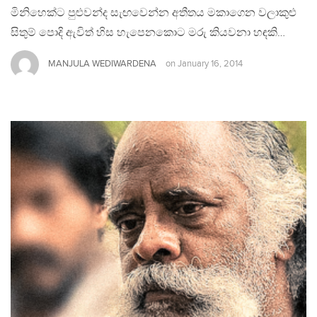
මිනිහෙක්ට පුළුවන්ද සැඟවෙන්න අතීතය මකාගෙන වලාකුළු
සිතුම් පොදි ඇවිත් හිස හැපෙනකොට මරු කියවනා හඳකි…
MANJULA WEDIWARDENA
on
January 16, 2014