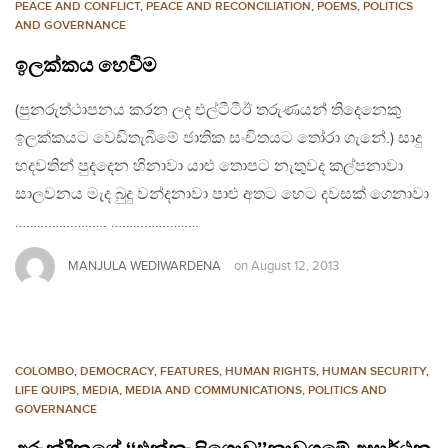
PEACE AND CONFLICT
,
PEACE AND RECONCILIATION
,
POEMS
,
POLITICS
AND GOVERNANCE
ඉලක්කය හෙවීම
(පුනරුත්ථාපනය කරන ලද එල්ටීටීඊ තරුණයන් තිදෙනෙකු
ඉලක්කයට වෙඩිතැබීමේ ජාතික සංචිතයට තෝරා ගැනේ.) සාදු
හදවතින් පුදදෙන හිනාවා යාළු තොපට නැතුවද කල්පනාවා
සාලවනය මැද බුදු වන්දනාවා පාළු අතට හෙට දවසක් ගෙනාවා
……………………. ……………………
MANJULA WEDIWARDENA
on
August 12, 2013
COLOMBO
,
DEMOCRACY
,
FEATURES
,
HUMAN RIGHTS
,
HUMAN SECURITY
,
LIFE QUIPS
,
MEDIA
,
MEDIA AND COMMUNICATIONS
,
POLITICS AND
GOVERNANCE