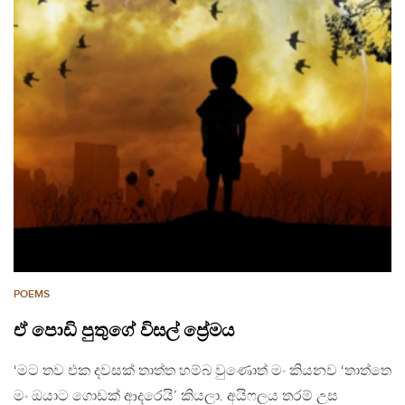
POEMS
ඒ පොඩි පුතුගේ විසල් ප්‍රේමය
‘මට තව එක දවසක් තාත්ත හම්බ වුණොත් මං කියනව ‘තාත්තෙ
මං ඔයාට ගොඩක් ආදරෙයි’ කියලා. අයිෆලය තරම් උස