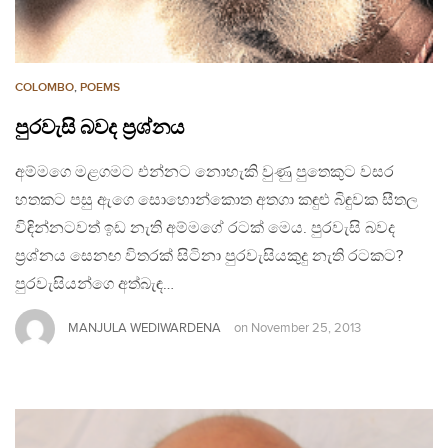
COLOMBO
,
POEMS
පුරවැසි බවද ප්‍රශ්නය
අම්මගෙ මළගමට එන්නට නොහැකි වුණු පුතෙකුට වසර
හතකට පසු ඇගෙ සොහොන්කොත අතගා කඳුළු බිඳුවක සීතල
විඳින්නටවත් ඉඩ නැති අම්මගේ රටක් මෙය. පුරවැසි බවද
ප්‍රශ්නය සෙනඟ විතරක් සිටිනා පුරවැසියකුදු නැති රටකට?
පුරවැසියන්ගෙ අත්බැඳ…
MANJULA WEDIWARDENA
on
November 25, 2013