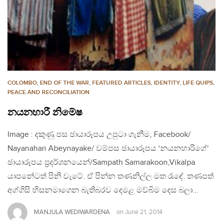
COLOMBO
,
END OF THE WAR
,
FEATURED ARTICLES
,
IDENTITY
,
LIFE QUIPS
,
PEACE AND RECONCILIATION
නයනහාරී නිමේෂ
Image : දකුණු පස ඡායාරූපය උපුටා ගැනීම, Facebook/
Nayanahari Abeynayake/ වම්පස ඡායාරූපය ‘නයනහාරිගේ‘
ඡායාරූපය ප්‍රදර්ශනයෙන්/Sampath Samarakoon,Vikalpa
යාපනේටත් පිනි වැටේ. ඒ පින්න තණනිල්ල මත රැඳේ. තණපත්
අග්ගිසි හිසනමාගෙන බැතිබරව දෙමළ මව්බිම දෙස බලා…
MANJULA WEDIWARDENA
on
June 21, 2014