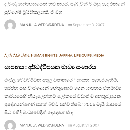
දැමුණු සෝපහසයෙන් හඬ නගයි. සැබැවින් ම ඔහු පැද එන්නේ
සුවිශේෂී ට්‍රයිසිකලයකි. ඒ ඔහු…
MANJULA WEDIWARDENA
on
September 3, 2007
À·ƑÀ·’À¶‚À·„À¶½
,
HUMAN RIGHTS
,
JAFFNA
,
LIFE QUIPS
,
MEDIA
යාපනය : අර්ධද්වීපයක මාධ්‍ය සංහාරය
මංජුල වෙඩිවර්ධන අතුල විතානගේ ‘‘ඝාතන, පැහැරගැනීම්,
තර්ජන සහ වාරණයන් හේතුකොට ගෙන යාපනය ජනමාධ්‍ය
කාර්යයෙහි නියැලෙන්නට ලෝකයේ වඩාත් ම අනතුරුදායක
ප‍්‍රදේශයන්ගෙන් එකක් බවට පත්ව තිබේ.’ 2006 මැයි මාසයේ
සිට එහිදී මාධ්‍යවේදීන් දෙදෙනෙක් ද…
MANJULA WEDIWARDENA
on
August 31, 2007