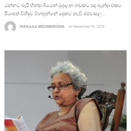
යන්නට බැරි හින්දා බියෙන් මුදාලන හඬකට පද බැන්දා එකට
පියාපත් විහිදුව විහඟුන්නේ දෙකට නැවී රජවාසල…
MANJULA WEDIWARDENA
on
November 19, 2013