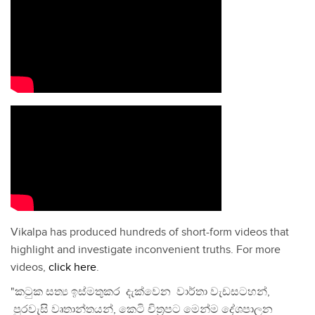
Vikalpa has produced hundreds of short-form videos that
highlight and investigate inconvenient truths. For more
videos,
click here
.
"කටුක සත්‍ය ඉස්මතුකර දැක්වෙන වාර්තා වැඩසටහන්,
පුරවැසි වෘතාන්තයන්, කෙටි චිත්‍රපට මෙන්ම දේශපාලන