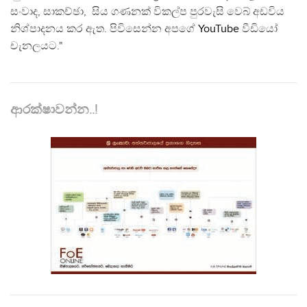
සංවාද, සාකච්ඡා, සිය ගණනක් විකල්ප පුරවැසි වෙබ් අඩවිය
නිශ්පාදනය කර ඇත. පිවිසෙන්න අපගේ
YouTube
වීඩියෝ
චැනලයට."
ආරක්ෂාවන්න..!