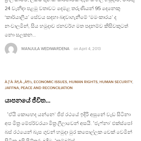
24 වැනිදා පළමු වතාවට දෙමළ තරුණියන් 95 දෙනෙකු
‘කාර්යාලීය’ සේවය සඳහා බඳවාගැනීමේ ‘මමංකාරය’ ද
නංවාලමින්, සිය හමුදාව ජනවර්ග මත පදනම්ව කිසිවකුටත්
නො සලකන…
MANJULA WEDIWARDENA
on
April 4, 2013
À·ƑÀ·’À¶‚À·„À¶½
,
ECONOMIC ISSUES
,
HUMAN RIGHTS
,
HUMAN SECURITY
,
JAFFNA
,
PEACE AND RECONCILIATION
යාපනයේ ජීවිත…
‛ඒයි කොහෙද යන්නෙ’ ජීප් රථයේ ඉදිරි අසුනේ වැඩ සිටිනා
අප මිත්‍ර මේජර්වරයා මිත්‍ර ලීලාවෙන් අසයි. ‛ජැෆ්නා’ එක්ස්පෝ
බස් රථයෙන් බැස ගුවන් හමුදා මුර කපොල්ලක චෙක් වෙමින්