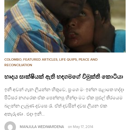
COLOMBO
,
FEATURED ARTICLES
,
LIFE QUIPS
,
PEACE AND
RECONCILIATION
හෘදය සාක්ෂියක් ඇති හඳගමගේ විමුක්ති කොටියා
ඉනි අවන් ගැන ලියන්න හිතුවෙ, ප්‍රංශෙ මං ඉන්න පළාතෙ හද්දා
පිටිසර නගරෙක ඒක පෙන්නපු හින්දා මට ඒක පුළුල් තිරයෙම
බලන්න ලැබුණ දවසෙ රෑ. ඒත් දවසින් දවස ලියන එක
අතෑරුණා . එදා ඉනි…
MANJULA WEDIWARDENA
on
May 17, 2014