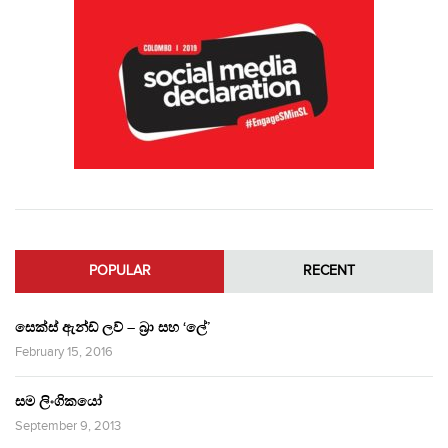
POPULAR
RECENT
සෙක්ස් ඇන්ඩ් ලව් – බ්‍රා සහ ‘ලේ’
February 15, 2016
සම ලිංගිකයෝ
September 9, 2013