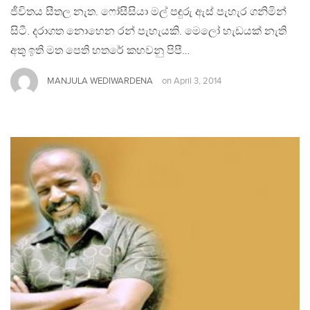
ජීවිතය සීතල නැත. ෆෝසීසියා මල් පඳුරු ඇස් පැහැර ගනිමින්
සිටී. දරාගත නොහෙන රන් පැහැයකි. මෙලෝ හැඩයක් නැති
අතු ඉති මත පෙති හතරේ කහවනු පිපී…
MANJULA WEDIWARDENA
on
April 3, 2014