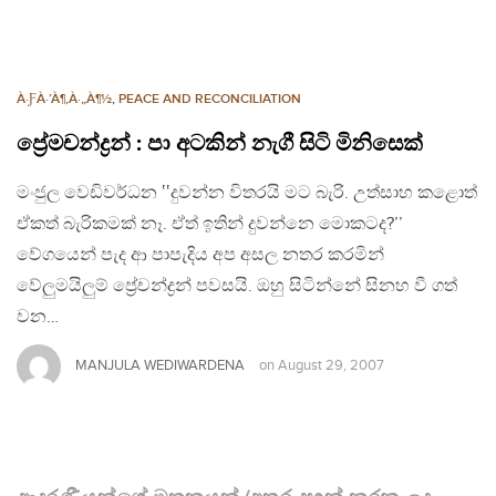
À·ƑÀ·’À¶‚À·„À¶½
,
PEACE AND RECONCILIATION
ප්‍රේමචන්ද්‍රන් : පා අටකින් නැගී සිටි මිනිසෙක්
මංජුල වෙඩිවර්ධන ‛‛දුවන්න විතරයි මට බැරි. උත්සාහ කළොත්
ඒකත් බැරිකමක් නෑ. ඒත් ඉතින් දුවන්නෙ මොකටද?’’
වේගයෙන් පැද ආ පාපැදිය අප අසල නතර කරමින්
වේලුමයිලුම් ප්‍රේචන්ද්‍රන් පවසයි. ඔහු සිටින්නේ සිනහ වී ගත්
වන…
MANJULA WEDIWARDENA
on
August 29, 2007