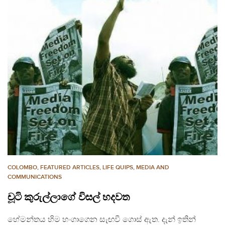
COLOMBO
,
FEATURED ARTICLES
,
LIFE QUIPS
,
MEDIA AND
COMMUNICATIONS
චූටි කුරුල්ලාගේ විසල් හදවත
හේමන්තය හිම හංගාගෙන සැඟවී ගොස් ඇත. දැන් ඉතින්