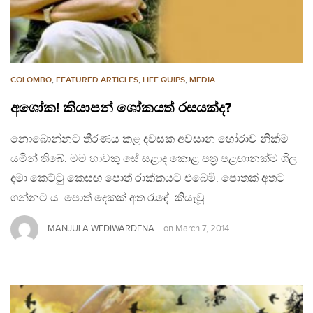
COLOMBO
,
FEATURED ARTICLES
,
LIFE QUIPS
,
MEDIA
අශෝක! කියාපන් ශෝකයත් රසයක්ද?
නොබොන්නට තීරණය කළ දවසක අවසාන හෝරාව නික්ම
යමින් තිබේ. මම හාවකු සේ සළාද කොළ පත්‍ර පළඟානක්ම ගිල
දමා කෙට්ටු කෙසඟ පොත් රාක්කයට එබෙමි. පොතක් අතට
ගන්නට ය. පොත් දෙකක් අත රැඳේ. කියැවූ…
MANJULA WEDIWARDENA
on
March 7, 2014