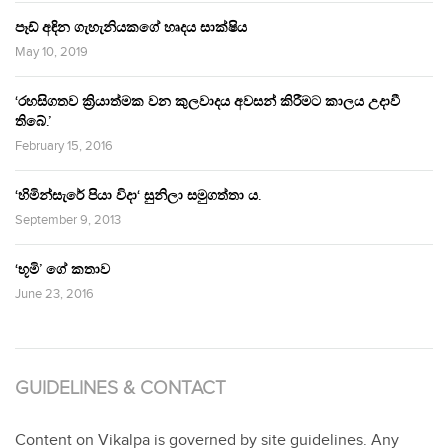
පෑඩ් අඳින ගැහැනියකගේ හෘදය සාක්ෂිය
May 10, 2019
‘රහසිගතව ක්‍රියාත්මක වන කුලවාදය අවසන් කිරීමට කාලය උදාවී
තිබේ.’
February 15, 2016
‘හිමින්සැරේ පියා විදා‘ සුනිලා සමුගත්තා ය.
September 9, 2013
‘භූමි’ ගේ කතාව
June 23, 2016
GUIDELINES & CONTACT
Content on Vikalpa is governed by site guidelines. Any