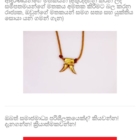
ආදරණීයන්ගේ මතකයන් (අතුරුදහන් කරන ලද
සමීපතමයන්ගේ මතකය අමතක කිරීමට බල කරන
රාජ්‍යක, ඔවුන්ගේ මතකයන් සමග සත්‍ය සහ යුක්තිය
සොයා යන ගමන් ගැන)
ඔබත් සමාජමාධ්‍ය පරිශීලකයෙක්ද? කියවන්න!
දැනගන්න! ක්‍රියාත්මකවන්න!