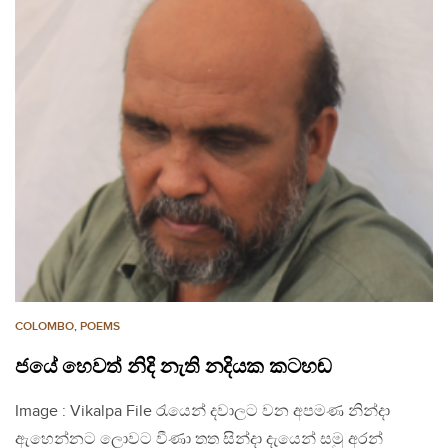
COLOMBO
,
POEMS
ජයේ හෙවත් නිදි නැති නදියක කටහඬ
Image : Vikalpa File රැයෙන් දවාලට වන අපමණ නින්දා
ඇහෙන්නට ලොවට වීණා තත සින්දා දැයෙන් සමු අරන්