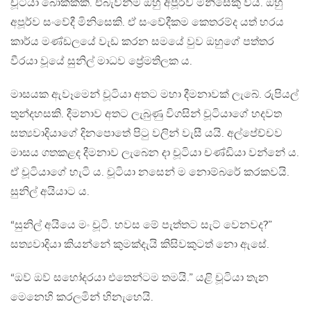
චූටියා බොක්කකි. එබැවින්ම ඔහු අපූර්ව මිනිසෙකු විය. ඔහු
අපූර්ව සංවේදී මිනිසෙකි. ඒ සංවේදීකම කෙතරම්ද යත් හරය
කාර්ය මණ්ඩලයේ වැඩ කරන සමයේ වුව ඔහුගේ පත්තර
වීරයා වූයේ සුනිල් මාධව ප්‍රේමතිලක ය.
මාසයක ඇවෑමෙන් චූටියා අතට මහා දීමනාවක් ලැබේ. රුපියල්
තුන්දහසකි. දීමනාව අතට ලැබුණු විගසින් චූටියාගේ හදවත
සත්‍යවාදියාගේ දිනපොතේ පිටු වලින් වැසී යයි. අල්පේච්චව
මාසය ගතකළද දීමනාව ලැබෙන දා චූටියා චණ්ඩියා වන්නේ ය.
ඒ චූටියාගේ හැටි ය. චූටියා නසෙන් ම නොම්බරේ කරකවයි.
සුනිල් අයියාට ය.
“සුනිල් අයියෙ මං චූටි. හවස මේ පැත්තට සැට් වෙනවද?”
සත්‍යවාදියා කියන්නේ කුමක්දැයි කිසිවකුටත් නො ඇසේ.
“ඔව් ඔව් සහෝදරයා එ‍තෙන්ටම තමයි.” යළි චූටියා තැන
මෙනෙහි කරලමින් හිනැහෙයි.