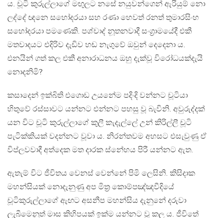
ය. චූටි කුරුල්ලාගේ මඟුලට නසේ නයුවන්ගෙන් ඇරියුම් නො
ලද්දේ ඥනෙ සහෝදරයා සහ රණා හෙවත් රනත් තුමාරසිංහ
සහෝදරයා පමණෙකි. පශ්චාද් නූතනවාදී සංග්‍රාමයේදී එකී
මතවාදයට එදිරිව දැඩිව හඬ නැගුවේ ඔවුන් දෙදෙනා ය.
එනයින් ගත් කල එකී අනාරාධනය ඔහු දැක්වූ විරෝධයක්දැයි
නොදනිමි?
කසාදෙන් ඉක්බිති එගොඩ උයනේම පදිංදි වන්නට චූටියා
හිතුවේ රස්සාවට යන්නට එන්නට පහසු වූ බැවිනි. අවුරුද්දක්
යන විට චූටි කුරුල්ලාගේ කුලී කැදැල්ලේ උන් කිරිල්ලී චූටි
පැටික්කියක් වදන්නට වූවා ය. නිරන්තවම අහසට එසැවුණු ඒ
විප්ලවවාදී අත්දෙක මත දාරක ස්නේහය පිරී යන්නට ඇත.
ඇතැම් විට ජීවිතය වෙනස් වෙන්නේ පිමි ලෙසිනි. කිසිදාක
මහන්සියක් නොදැනුණු අප මිත්‍ර කොම්පඤ්ඤවීදියේ
චූටිකුරුල්ලාගේ ඇඟට අසනීප මහන්සිය දැනුනේ දරුවා
ලැබීමෙනුත් මාස කිහිපයක් ඉක්ම යන්නට වූ කල ය. ජීවිතේ