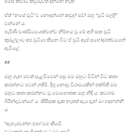
එසේ කීවාට කවුරුවත් දන්නේ නැත.
ඒත් “නසේ චූටි”ව නොදන්නේ කවුද? ඔව්! ඔහු “චූටි මල්ලී”
වන්නේ ය.
පැරිණි චණ්ඩියයෙක්වන්ව නිර්භය වූ මේ අහිංසක චූටි
කුරුල්ලාට අප චූටියා කියන විට ඒ චූටි ඇස් සහෝදරත්වයෙන්
ඇවිළේ.
##
ඔහු ගැන පවත් සැළවීමෙන් පසු මම ඔහුට විටින් විට කතා
කරන්නට පටන් ගතිමි. දිගු නොවූ විරාමයකින් ඉක්බිති මම
ඔහුට කතා කරන්නට වූ මොහොතක ඔහු නිදි ය. කටහඬ
බිරින්දෑවන්ගේ ය. කිසිදාක දැක නැතත් ඇය දැන් මා හඳුනන්නී
ය.
“ඇහැරවන්න එපා”මම කීයමි.