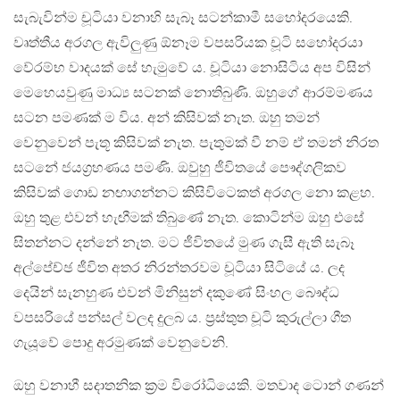
සැබැවින්ම චූටියා වනාහි සැබෑ සටන්කාමී සහෝදරයෙකි.
වෘත්තීය අරගල ඇවිලුණු ඕනෑම වපසරියක චූටි සහෝදරයා
වේරම්භ වාදයක් සේ හැමුවේ ය. චූටියා නොසිටිය අප විසින්
මෙහෙයවුණු මාධ්‍ය සටනක් නොතිබුණි. ඔහුගේ ආරම්මණය
සටන පමණක් ම විය. අන් කිසිවක් නැත. ඔහු තමන්
වෙනුවෙන් පැතූ කිසිවක් නැත. පැතුමක් වී නම් ඒ තමන් නිරත
සටනේ ජයග්‍රහණය පමණි. ඔවුහු ජීවිතයේ පෞද්ගලිකව
කිසිවක් ගොඩ නඟාගන්නට කිසිවිටෙකත් අරගල නො කළහ.
ඔහු තුළ එවන් හැඟීමක් තිබුණේ නැත. කොටින්ම ඔහු එසේ
සිතන්නට දන්නේ නැත. මට ජීවිතයේ මුණ ගැසී ඇති සැබෑ
අල්පේච්ඡ ජීවිත අතර නිරන්තරවම චූටියා සිටියේ ය. ලද
දෙයින් සැනහුණ එවන් මිනිසුන් දකුණේ සිංහල බෞද්ධ
වපසරියේ පන්සල් වලද දුලබ ය. ප්‍රස්තුත චූටි කුරුල්ලා ගීත
ගැයූවේ පොදු අරමුණක් වෙනුවෙනි.
ඔහු වනාහී සදාතනික ක්‍රම විරෝධියෙකි. මතවාද ටොන් ගණන්