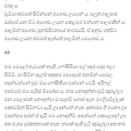
එබඳු ය.
චූටියා තවමත් සිටින්නේ එගොඩ උයනේ ය. අලුත් ගාලුපාර
ඔස්සේ යන විට එගොඩ උයන කෙළවර වන්නේ පාලමකින් ය.
පාලමින් එගොඩ පුනර්ජීවනයේ නගරයයි. ඒ අනුව ගත්විට
එගොඩ උයන තවමත් ඇත්තේ පාලමින් මෙගොඩ ය.
##
මම මෙලෝ හැඩයක් නැති, ෆෝසීසියා මල් පඳුර දෙස බලා
සිටිමි. මා සිටින ඇල්ප් කඳුකර පෙදෙසේ එනමින් මෙමල
හඳුන්වන්නේ වුව එය ෆෝසීතියා වන්නේ වෙයි. අයිෆල්
ඉසව්වේ එය පැරිස් මිමෝසා ය. නම නොදන්නා චූටි කුරුල්ලා
එන වෙලාවක් නොදන්වා ම සැඟවි ගොස් ඇත. මා ලියවිල්ලක්
කොටමින් සිටිනවා යැයි ඌ දන්නේ නැත. දුක්බරම ගී ගයනා ඌ
වසන්තය අරන් ඒ දැයි මම නොදනිමි. අසන්නේ කෙලෙසද? ඌ
අත ජංගම දුරකතනයක් නැත. නමක් ඇති චූටි කුරුල්ලා අත නම්