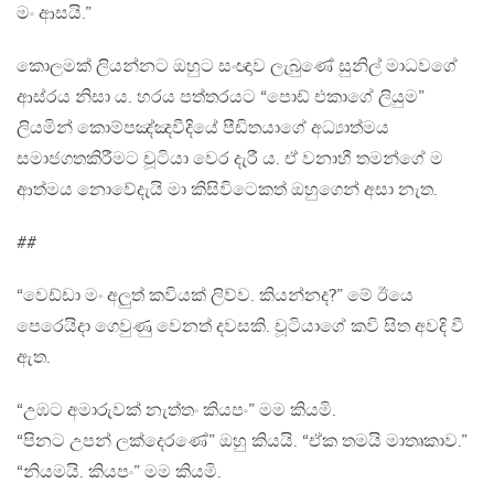
මං ආසයි.”
කොලමක් ලියන්නට ඔහුට සංඥාව ලැබුණේ සුනිල් මාධවගේ
ආස්රය නිසා ය. හරය පත්තරයට “පොඩ් එකාගේ ලියුම”
ලියමින් කොම්පඤ්ඤවීදියේ පීඩිතයාගේ අධ්‍යාත්මය
සමාජගතකිරීමට චූටියා වෙර දැරී ය. ඒ වනාහී තමන්ගේ ම
ආත්මය නොවේදැයි මා කිසිවිටෙකත් ඔහුගෙන් අසා නැත.
##
“වෙඩ්ඩා මං අලුත් කවියක් ලිව්ව. කියන්නද?” මේ ඊයෙ
පෙරෙයිදා ගෙවුණු වෙනත් දවසකි. චූටියාගේ කවි සිත අවදි වී
ඇත.
“උඹට අමාරුවක් නැත්තං කියපං” මම කියමි.
“පිනට උපන් ලක්දෙරණේ” ඔහු කියයි. “ඒක තමයි මාතෘකාව.”
“නියමයි. කියපං” මම කියමි.