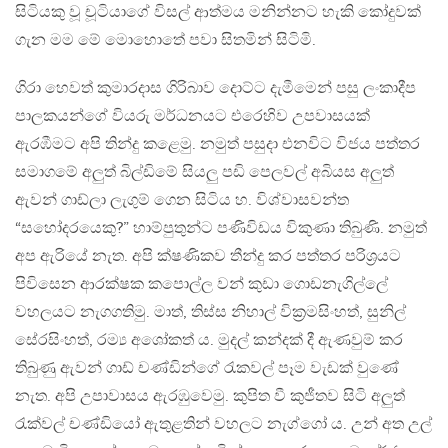
සිටියකු වූ චූටියාගේ විසල් ආත්මය මනින්නට හැකි කෝදුවක්
ගැන මම මේ මොහොතේ පවා සිතමින් සිටිමි.
ගිරා හෙවත් කුමාරදාස ගිරිබාව දොට්ට දැමීමෙන් පසු ලංකාදීප
පාලකයන්ගේ වියරු මර්ධනයට එරෙහිව උපවාසයක්
ඇරඹීමට අපි තින්දු කළෙමු. නමුත් පසුදා එනවිට විජය පත්තර
සමාගමේ අලුත් බිල්ඩිමේ සියලු පඩි පෙලවල් අබියස අලුත්
ඇවන් ගාඩ්ලා ලැගුම් ගෙන සිටිය හ. විශ්වාසවන්ත
“සහෝදරයෙකු?” හාම්පුතුන්ට පණිවිඩය විකුණා තිබුණි. නමුත්
අප ඇරියේ නැත. අපි ක්ෂණිකව තීන්දු කර පත්තර පරිශ්‍රයට
පිවිසෙන ආරක්ෂක කපොල්ල වන් කුඩා ගොඩනැගිල්ලේ
වහලයට නැගගතිමු. මාත්, තිස්ස නිහාල් වික්‍රමසිංහත්, සුනිල්
සේරසිංහත්, රම්‍ය අශෝකත් ය. මුදල් කන්දක් දී ඇණවුම් කර
තිබුණු ඇවන් ගාඩ් චණ්ඩින්ගේ රැකවල් පෑම වැඩක් වුණේ
නැත. අපි උපාවාසය ඇරඹුවෙමු. කුපිත වී කුජීතව සිටි අලුත්
රැක්වල් චණ්ඩියෝ ඇතුළතින් වහලට නැග්ගෝ ය. උන් අත උල්