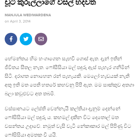
චූටි කුරුල්ලාගේ විසල් හදවත
MANJULA WEDIWARDENA
on
April 3, 2014
හේමන්තය හිම හංගාගෙන සැඟවී ගොස් ඇත. දැන් ඉතින්
ජීවිතය සීතල නැත. ෆෝසීසියා මල් පඳුරු ඇස් පැහැර ගනිමින්
සිටී. දරාගත නොහෙන රන් පැහැයකි. මෙලෝ හැඩයක් නැති
අතු ඉති මත පෙති හතරේ කහවනු පිපී ඇත. මම සාක්කුව අතගා
බලා කවුළුවට අත තබමි.
වස්සානයට ලේස්ති වෙන්නැයි කල්තියා දැනුම් දෙන්නේ
ෆෝසිසියා මල් පඳුරු ය. කහමල් දකින විට දෙතොල් මත
වසන්තය උදාවේ. නමුත් වැසි වැටී නේකාකාර මල් පිපිණු විට
ෆෝසිසියා අමතක වී යයි.