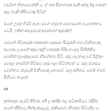
වඩමින් හිනාවෙන්නී ය. ඒ එක සිනහවක ඇති කළුඳු බිඳු ගණන්
කළ හැකි කිසිවෙකු සිටීද?
මගේ උගුර හිරවී ඇත. මගේ හදවත වේගයෙන් ගැහෙන්නට
වෙයි. ඉතින් තවදුරටත් අසන්නේ කුමක්ද?
මෙවන් ජීවිතයක් ගතකරන කෙසඟ සිරුරැති මහා මිනිසා අද
එගොඩ උයනේ කුඩා කුලී ගෙදරක බිරිඳ හා දරු සිඟිත්තිය
සමඟින් හුදෙකලාවේ නිමග්නව සිටී. ඔහු ගලනාලයේ පිළිකා
සෛල නසමින් ජීවිතය දෙස බලා සිටින්නේ ය. ඔහු ජරාජය
වෙන්නට කැමැති මිනිසෙකු නොවේ. ඔහු අභීතය. හෙමිංග්වේ
සිහියට නැඟේ.
##
කප්පාදුව ඇරඹී තිබිණ. අපි ලංකාදීප බල අධිකාරියට එදිරිව
සටන් කිරීමට තීන්දු කළෙමු. රැකියාවේ නිරතව සිටියදීම ය.