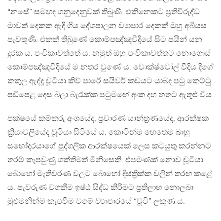
“නසේ” සමඟද ගනුදෙනුවක් තිබුණි. එකිනෙකට ප්‍රතිවිරුද්ධ
මාවත් දෙකක ඇදී ගිය දේශපාලන ව්‍යාපාර දෙකක් ඔහු අබියස
පැවතුණි. එකක් තිබුණේ කොම්පඤ්ඤවීදියේ සිට පයින් යන
දුරක ය. පංචිකාවත්තේ ය. නමුත් ඔහු පංචිකාවත්තට නොගොස්
කොම්පඤ්ඤවීදියේ ම නතර වුණේ ය. වොක්ෂ්වෝල් වීදිය දිගේ
කකුල ඇද්දූ චූටියා කිව් පාරේ සයිවර් කඩයට යාබද පටු කෙට්ටු
පඩිපෙළ දෙස බලා බැරැක්ක පටුමඟේ අංක දහ හතට ඇතුළු විය.
පක්ෂයේ කම්කරු අංශයේද, ප්‍රචාරණ යාන්ත්‍රණයේද, ආරක්ෂක
ක්‍රියාවලියේද චූටියා සිටියේ ය. කොටින්ම හෙතෙම බාහු
සහෝදරයාගේ පුද්ගලික ආරක්ෂයෙක් ලෙස කටයුතු කරන්නට
තරම් කැපවුණු ශක්තිමත් මිනිසෙකි. එපමණක් නොව චූටියා
බොහෝ මැතිවරණ වලට බොහෝ දිස්ත්‍රික්ක වලින් තරඟ කළේ
ය. පැවරුණ වගකීම ඉෂ්ඨ සිද්ධ කිරීමට ප්‍රතිලාභ නොලබා
මුළුමනින්ම කැපවීම වමේ ව්‍යාපාරයේ “චූටි” ලකුණ ය.