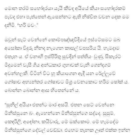
මොන තරම් සහෝදරයා යැයි කීවද අයියේ කියා සහෝදරකම්
පෑවද එහා පැත්තෙන් ඇසෙන්නට ඇති නිෂ්චිත වචන දෙක මම
දනිමි. “හරි මචං.”
ඔවුන් සැට් වෙන්නේ කොම්පඤ්ඤවීදියේ ඉස්ටේසමට ඔබ
අසෝකා විදුරු නිනද නැගෙන කාසල් වපසරිය යි. හැමදාම
එතැන ය. ඒ වනාහී ඉස්පිරිතු සුවඳින් පත්තියං වුණු, සිකැරට්
මීදුමෙන් වැසී ගිය අන්ධකාර ගුහාවක් වැනි ගෙන්දගම්
අවන්හලකි. විටින් විට හූ කියාගෙන ඇදී යන රේල්ලුවේ
ගෝෂාව අභ්‍යන්තර ගෝෂාවට මිශ්‍ර වෙනකොට හරිම ෂෝක් ය.
බොන්න බොන්න ආස හිතෙන්නේ ය.
“සුනිල් අයියා එතන්ට මාර අසයි. එතන සෙට් වෙන්නෙ
මිනිස්සුනෙ බං. ඇහෙන්නෙ මිනිස්සුන්ගෙ සද්දෙ. සුසුම්,
කෙඳරිලි, අඳෝනා, කයිවාරු, මේ ඔක්කොම. මේ හැමදේම
මිනිස්සුන්ගෙ දේවල් වෙඩ්ඩා. එහෙම තැනක ඌත් එක්ක ඉන්න