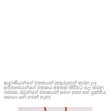
ආදරණීයන්ගේ මතකයන් (අතුරුදහන් කරන ලද
සමීපතමයන්ගේ මතකය අමතක කිරීමට බල කරන
රාජ්‍යක, ඔවුන්ගේ මතකයන් සමග සත්‍ය සහ යුක්තිය
සොයා යන ගමන් ගැන)