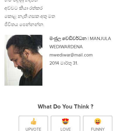
හිම මිදුණු හදවත
අව්වට කියා රත්කර
කොළ නැති ගසක අතු මත
ජීවිතය පෙන්නන්න.
මංජුල වෙඩිවර්ධන
| MANJULA
WEDIWARDENA
mwediwar@mail.com
2014 මාර්තු 31.
What Do You Think ?
UPVOTE
LOVE
FUNNY