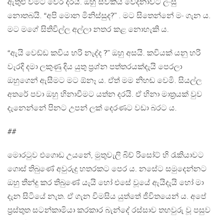
ඇතුළු වීමට වෙර දරයි. ඔහු ස්වකීය වේදනාවට ලංසු
නොතබයි. “අපි මොන මිනිස්සුද?” . මට සිතෙන්නේ මං ගැන ය.
මට මගේ සිතිවිල්ල අල්ලා නතර කළ නොහැකි ය.
“ඇයි වෙඩ්ඩ කවිය හරි නැද්ද ?” ඔහු අසයි. කවියක් යනු හරි
වැරදි දමා ලකුණු දිය යුතු ප්‍රශ්න පත්තරයක්දැයි පෙරලා
ඔහුගෙන් ඇසීමට මට ඕනෑ ය. ඒත් මම නිහඬ වෙමි. සියල්ල
අතරේ පවා ඔහු හිනාවීමට යත්න දරයි. ඒ හිනා මාත්‍රයක් වුව
දැනෙන්නේ පිනට උපන් ලක් දෙරණට වඩා බරට ය.
##
මොරටුව එගොඩ උයනේ, මුතුවැලි බිච් රිසෝට් හි රැකියාවට
ගොස් තිබුණේ අවුරුදු හතරකට පෙර ය. නසේට සමුදෙන්නට
ඔහු තීන්දු කර තිබුණේ යැයි හෝ එසේ වූයේ ඇයිදැයි හෝ මා
දැන සිටියේ නැත. ඒ ගැන විමසිය යුත්තේ ජීවිතයෙන් ය. අපේ
ප්‍රස්තුත සටන්කාමියා කරකාර බැන්දේ රස්සාව තහවුරු වූ පසුව