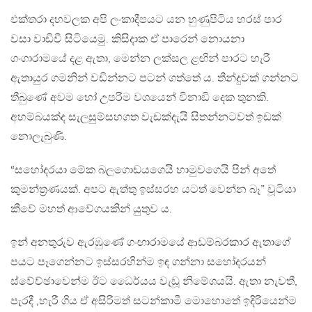
එක්තරා දහවලක අපි ලංකාදීපයට යන හුණුපිටිය හරස් පාර
වසා වාඩිවී සිටියෙමු. කිසිදාක ඒ පාරෙන් නොයනා
ගංගාරාමයේ දළ ඇතා, මෙන්න ලක්සල ළඟින් පාරට හැරී
ඇතායුර ගමනින් වඩින්නට පටන් ගත්තේ ය. තීන්දුවක් ගන්නට
තීබුණේ අවම හෝ උපරිම වශයෙන් විනාඩි දෙක තුනකි.
අහම්බයක්ද සැලසුම්සහගත වැඩක්දැයි සිතන්නටවත් ඉඩක්
නොලැබුණි.
“සහෝදරයා මේක බලගොඩයගෙයි හාමුවගෙයි පින් අතේ
කුමන්ත්‍රණයක්. අපට ඇත්තු ඉස්සරහ යටත් වෙන්න බෑ” චූටියා
කීවේ මහත් ආවේගයකින් යුතුව ය.
ඉන් අනතුරුව ඇරඹුණේ ගංඟාරාමයේ ආඩම්බරකාර ඇතාගේ
පයට පෑගෙන්නට ඉස්සරහින්ම ඉඳ ගන්නා සහෝදරයන්
ස්වේච්ඡාවෙන්ම ඊට ධෛර්යය වැඩූ නිමේශයයි. ඇතා නැවතී,
පැරදී ,හැරී ගිය ඒ අසිරිමත් සටන්කාමී මොහොතේ ඉදිරියෙන්ම