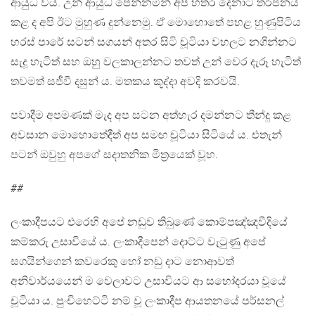
ආයුධ විය. උන් ආයුධ පෙන්නමින් අප හතර දෙනාට තර්ජනය
කළ ද අපි ඊට මුහුණ දුන්නෙමු. ඒ මොහොතේ පහළ හුණුපිටිය
හරස් පාරේ සටන් සගයන් අතර සිටි චූටියා වහලට නගින්නට
සැදූ හැටිත් සහ ඔහු වලකාලන්නට තවත් උන් වෙර දැරූ හැටිත්
තවමත් සජීවී දසුන් ය. මතකය කූද්දා අවදි කරවයි.
පවාදීම අපමණක් මැද අප සටන අත්හැර දමන්නට තීන්දු කළ
අවසාන මොහොතේදීත් අප සමඟ චූටියා සිටියේ ය. එතැන්
පටන් ඔවුහු අපගේ සදාතනික මිත්‍රයෙක් වූහ.
##
ලංකාදීපයට එරෙහි අපේ නඩුව තිබුණේ කොම්පඤ්ඤවීදියේ
කම්කරු උසාවියේ ය. ලංකාදීපෙන් දොට්ට වැටුණු අපේ
සගයින්ගෙන් කවරෙකු හෝ නඩු දාට නොආවත්
අනිවාර්යයෙන් ම වෙලාවට උසාවියට ආ සහෝදරයා වූයේ
චූටියා ය. පුංචිහෙට්ටි නම් වූ ලංකාදීප ආයතනයේ පර්සනල්