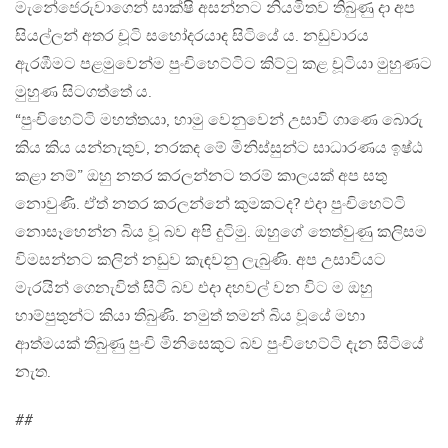
මැනේජෙරුවාගෙන් සාක්ෂි අසන්නට නියමිතව තිබුණු දා අප
සියල්ලන් අතර චූටි සහෝදරයාද සිටියේ ය. නඩුවාරය
ඇරඹීමට පළමුවෙන්ම පුංචිහෙට්ටිට කිට්ටු කළ චූටියා මුහුණට
මුහුණ සිටගත්තේ ය.
“පුංචිහෙට්ටි මහත්තයා, හාමු වෙනුවෙන් උසාවි ගාණෙ බොරු
කිය කිය යන්නැතුව, නරකද මේ මිනිස්සුන්ට සාධාරණය ඉෂ්ඨ
කළා නම්” ඔහු නතර කරලන්නට තරම් කාලයක් අප සතු
නොවුණි. ඒත් නතර කරලන්නේ කුමකටද? එදා පුංචිහෙට්ටි
නොසෑහෙන්න බිය වූ බව අපි දුටිමු. ඔහුගේ තෙත්වුණු කලිසම
විමසන්නට කලින් නඩුව කැඳවනු ලැබුණි. අප උසාවියට
මැරයින් ගෙනැවිත් සිටි බව එදා දහවල් වන විට ම ඔහු
හාම්පුතුන්ට කියා තිබුණි. නමුත් තමන් බිය වූයේ මහා
ආත්මයක් තිබුණු පුංචි මිනිසෙකුට බව පුංචිහෙට්ටි දැන සිටියේ
නැත.
##