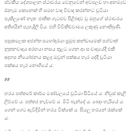
ස්වකීය දේශපාලන ස්ථාවරය වෙනුවෙන් අචපලව හා අනම්‍යව
ඕනෑම කෙනෙක් හි සමඟ වාද විවාද කරන්නට චූටියා
පැකිලුණේ නැත. ජාතික ගැටළුව පිළිබඳව වූ ඔහුගේ ස්ථාවරය
අතිශයින් පැහැදිලි විය. එහි විචිකිච්චාමය ලකුණු නොතිබුණි.
පසුකලෙක අජන්ත සහෝදරයා ප්‍රමුඛ කන්ඩායමක් පශ්චාත්
නූතනවාදය අරභයා නසය තුළට ගෙන ආ සංවාදයේදී එකී
අදහස නියෝජනය කළද ඔවුන් පක්ෂය හැර යද්දී චූටියා
පක්ෂය හැර නොගියේ ය.
##
හරය පත්තරේ කාර්ය මණ්ඩලයේ චූටියා සිටියේ ය. නිවුස් කෑලි
ලිව්වේ ය. පත්තර නැව්වේ ය. මිටි බැන්දේ ය. බෙදා හැරියේ ය.
ගෙන් ගෙට ඇවිදිමින් හරය වික්කේ ය. සියලු හරයන් රැක්කේ
ය.