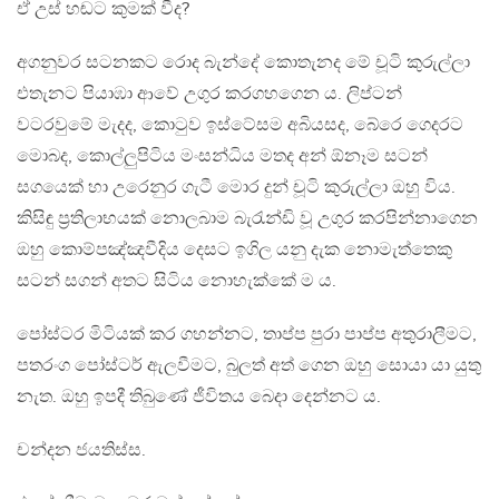
ඒ උස් හඬට කුමක් වීද?
අගනුවර සටනකට රොද බැන්දේ කොතැනද මේ චූටි කුරුල්ලා
එතැනට පියාඹා ආවේ උගුර කරගහගෙන ය. ලිප්ටන්
වටරවුමේ මැදද, කොටුව ඉස්ටේසම අබියසද, බේරෙ ගෙදරට
මොබද, කොල්ලුපිටිය මංසන්ධිය මතද අන් ඕනෑම සටන්
සගයෙක් හා උරෙනුර ගැටී මොර දුන් චූටි කුරුල්ලා ඔහු විය.
කිසිඳු ප්‍රතිලාභයක් නොලබාම බැරැන්ඩි වූ උගුර කරපින්නාගෙන
ඔහු කොම්පඤ්ඤවීදිය දෙසට ඉගිල යනු දැක නොමැත්තෙකු
සටන් සගන් අතට සිටිය නොහැක්කේ ම ය.
පෝස්ටර මිටියක් කර ගහන්නට, තාප්ප පුරා පාප්ප අතුරාලීමට,
පතරංග පෝස්ටර් ඇලවීමට, බුලත් අත් ගෙන ඔහු සොයා යා යුතු
නැත. ඔහු ඉපදී තිබුණේ ජීවිතය බෙදා දෙන්නට ය.
චන්දන ජයතිස්ස.