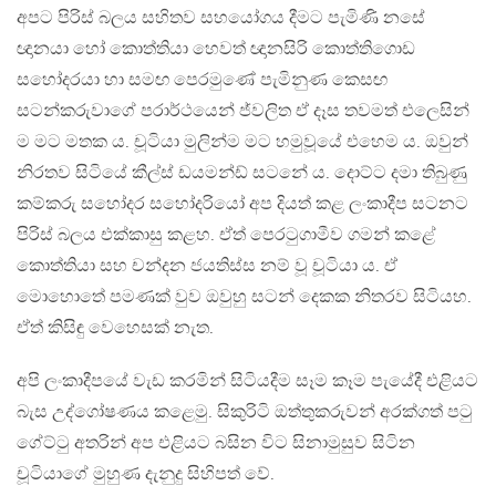
අපට පිරිස් බලය සහිතව සහයෝගය දීමට පැමිණි නසේ
ඥානයා හෝ කොත්තියා හෙවත් ඥානසිරි කොත්තිගොඩ
සහෝදරයා හා සමඟ පෙරමුණේ පැමිනුණ කෙසඟ
සටන්කරුවාගේ පරාර්ථයෙන් ජ්වලිත ඒ දෑස තවමත් එලෙසින්
ම මට මතක ය. චූටියා මුලින්ම මට හමුවූයේ එහෙම ය. ඔවුන්
නිරතව සිටියේ කීල්ස් ඩයමන්ඩ් සටනේ ය. දොට්ට දමා තිබුණු
කම්කරු සහෝදර සහෝදරියෝ අප දියත් කළ ලංකාදීප සටනට
පිරිස් බලය එක්කාසු කළහ. ඒත් පෙරටුගාමීව ගමන් කළේ
කොත්තියා සහ චන්දන ජයතිස්ස නම් වූ චූටියා ය. ඒ
මොහොතේ පමණක් වුව ඔවුහු සටන් දෙකක නිතරව සිටියහ.
ඒත් කිසිඳු වෙහෙසක් නැත.
අපි ලංකාදීපයේ වැඩ කරමින් සිටියදීම සෑම කෑම පැයේදී එළියට
බැස උද්ගෝෂණය කළෙමු. සිකුරිටි ඔත්තුකරුවන් අරක්ගත් පටු
ගේට්ටු අතරින් අප එළියට බසින විට සිනාමුසුව සිටින
චූටියාගේ මුහුණ දැනුදු සිහිපත් වේ.