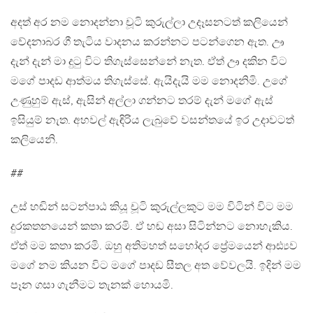
අදත් අර නම නොදන්නා චූටි කුරුල්ලා උදෑසනටත් කලියෙන්
වේදනාබර ගී තැටිය වාදනය කරන්නට පටන්ගෙන ඇත. ඌ
දැන් දැන් මා දුටු විට තිගැස්සෙන්නේ නැත. ඒත් ඌ දකින විට
මගේ පාදඩ ආත්මය තිගැස්සේ. ඇයිදැයි මම නොදනිමි. උගේ
උණුහුම් ඇස්, ඇසින් අල්ලා ගන්නට තරම් දැන් මගේ ඇස්
ඉසියුම් නැත. අහවල් ඇඳිරිය ලැබුවේ වසන්තයේ ඉර උදාවටත්
කලියෙනි.
##
උස් හඬින් සටන්පාඨ කියූ චූටි කුරුල්ලකුට මම විටින් විට මම
දුරකතනයෙන් කතා කරමි. ඒ හඬ අසා සිටින්නට නොහැකිය.
ඒත් මම කතා කරමි. ඔහු අතිමහත් සහෝදර ප්‍රේමයෙන් ආඪ්‍යව
මගේ නම කියන විට මගේ පාදඩ සීතල අත වේවලයි. ඉදින් මම
පෑන ගසා ගැනීමට තැනක් හොයමි.