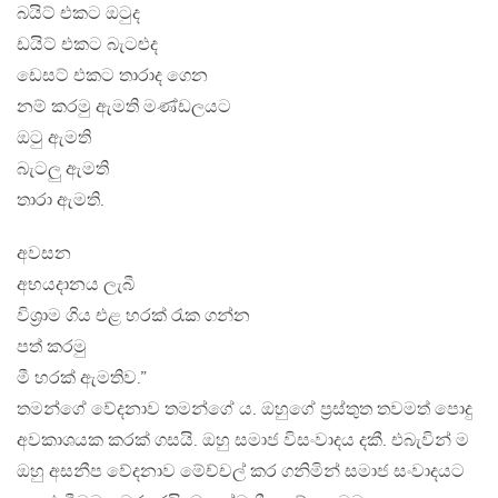
බයිට් එකට ඔටුද
ඩයිට් එකට බැටළුද
ඩෙසට් එකට තාරාද ගෙන
නම් කරමු ඇමති මණ්ඩලයට
ඔටු ඇමති
බැටලු ඇමති
තාරා ඇමති.
අවසන
අභයදානය ලැබී
විශ්‍රාම ගිය එළ හරක් රැක ගන්න
පත් කරමු
මී හරක් ඇමතිව.”
තමන්ගේ වේදනාව තමන්ගේ ය. ඔහුගේ ප්‍රස්තුත තවමත් පොදු
අවකාශයක කරක් ගසයි. ඔහු සමාජ විසංවාදය දකී. එබැවින් ම
ඔහු අසනීප වේදනාව මේච්චල් කර ගනිමින් සමාජ සංවාදයට