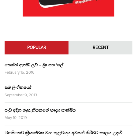
POPULAR
RECENT
සෙක්ස් ඇන්ඩ් ලව් – බ්‍රා සහ ‘ලේ’
February 15, 2016
සම ලිංගිකයෝ
September 9, 2013
පෑඩ් අඳින ගැහැනියකගේ හෘදය සාක්ෂිය
May 10, 2019
‘රහසිගතව ක්‍රියාත්මක වන කුලවාදය අවසන් කිරීමට කාලය උදාවී