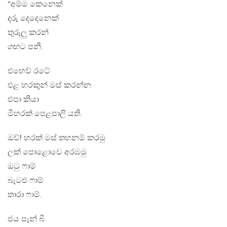
“අම්ම කෙනෙක්
දරු දෙදෙනෙක්
තුරුලු කරන්
ගඟට පනී.
එහෙව් රටේ
එළ හරකුන් මස් කරන්න
එපා කියා
මීහරක් පෙළපාලි යති.
ඔව්! හරක් මස් තහනම් කරමු
ලක් පොළොවෙ අරඹමු
ඔටු ෆාම්
බැටළු ෆාම්
තාරා ෆාම්.
ජය පැන් බී