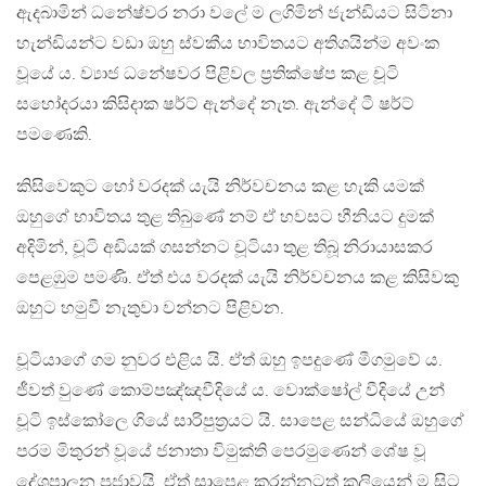
ඇදබාමින් ධනේෂ්වර නරා වලේ ම ලගිමින් ජැන්ඩියට සිටිනා
හැන්ඩියන්ට වඩා ඔහු ස්වකීය භාවිතයට අතිශයින්ම අවංක
වූයේ ය. ව්‍යාජ ධනේෂවර පිළිවල ප්‍රතික්ෂේප කළ චූටි
සහෝදරයා කිසිදාක ෂර්ට් ඇන්දේ නැත. ඇන්දේ ටී ෂර්ට්
පමණෙකි.
කිසිවෙකුට හෝ වරදක් යැයි නිර්වචනය කළ හැකි යමක්
ඔහුගේ භාවිතය තුළ තිබුණේ නම් ඒ හවසට හීනියට දුමක්
අදිමින්, චූටි අඩියක් ගසන්නට චූටියා තුළ තිබූ නිරායාසකර
පෙළඹුම පමණි. ඒත් එය වරදක් යැයි නිර්වචනය කළ කිසිවකු
ඔහුට හමුවී නැතුවා වන්නට පිළිවන.
චූටියාගේ ගම නුවර එළිය යි. ඒත් ඔහු ඉපදුණේ මීගමුවේ ය.
ජීවත් වුණේ කොම්පඤ්ඤවීදියේ ය. වොක්ෂෝල් වීදියේ උන්
චූටි ඉස්කෝලෙ ගියේ සාරිපුත්‍රයට යි. සාපෙළ සන්ධියේ ඔහුගේ
පරම මිතුරන් වූයේ ජනාතා විමුක්ති පෙරමුණෙන් ශේෂ වූ
දේශපාලන ප්‍රජාවයි. ඒත් සාපෙළ කරන්නටත් කලියෙන් ම සිට