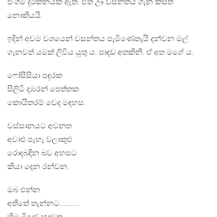
ජංගම දුරකනයක් ඇත. ඒත් ඌ වසන්තය ගැන කිසිත්
නොකියයි.
ඉදින් අවම වශයෙන් වසන්තය පැමිණෙතැයි දන්වන මල්
ගැනවත් යමක් ලිවිය යුතු ය. පාදඩ අතකිනි. ඒ අත මගේ ය.
ෆෝසීසියා පඳුරක
සිලිටි දඹරන් පෙත්තක
කොයිතරම් වෙද මඳහස.
වස්සානයට අවනත
අවාළු පැහැ වලාකුළු
රොදබඳින බව අහසට
කියා දෙන රන්වන.
ඔබ එන්න
අතීතේ තැන්නට………..