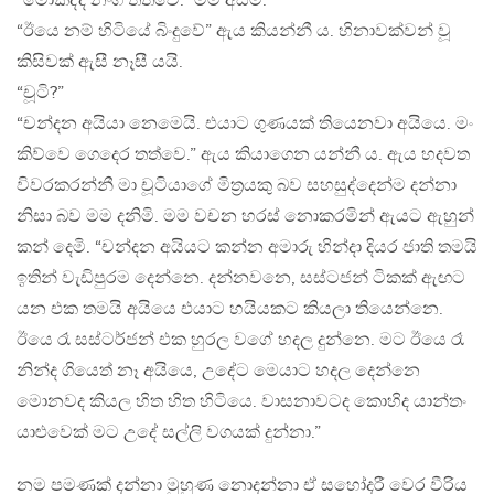
“මොකද්ද නංගි තත්වෙ.” මම අසමි.
“ඊයෙ නම් හිටියේ බිංදුවේ” ඇය කියන්නී ය. හිනාවක්වන් වූ
කිසිවක් ඇසී නෑසී යයි.
“චූටි?”
“චන්දන අයියා නෙමෙයි. එයාට ගුණයක් තියෙනවා අයියෙ. මං
කිව්වෙ ගෙදෙර තත්වෙ.” ඇය කියාගෙන යන්නී ය. ඇය හදවත
විවරකරන්නී මා චූටියාගේ මිත්‍රයකු බව සහසුද්දෙන්ම දන්නා
නිසා බව මම දනිමි. මම වචන හරස් නොකරමින් ඇයට ඇහුන්
කන් දෙමි. “චන්දන අයියට කන්න අමාරු හින්දා දියර ජාති තමයි
ඉතින් වැඩිපුරම දෙන්නෙ. දන්නවනෙ, සස්ටජන් ටිකක් ඇඟට
යන එක තමයි අයියෙ එයාට හයියකට කියලා තියෙන්නෙ.
ඊයෙ රෑ සස්ටර්ජන් එක හුරල වගේ හදල දුන්නෙ. මට ඊයෙ රෑ
නින්ද ගියෙත් නෑ අයියෙ, උදේට මෙයාට හදල දෙන්නෙ
මොනවද කියල හිත හිත හිටියෙ. වාසනාවටද කොහිද යාන්තං
යාළුවෙක් මට උදේ සල්ලි වගයක් දුන්නා.”
නම පමණක් දන්නා මුහුණ නොදන්නා ඒ සහෝදරී වෙර වීරිය