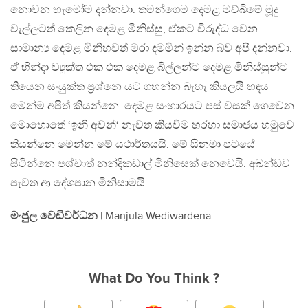
නොවන හැමෝම දන්නවා. තමන්ගෙම දෙමළ මව්බිමේ මූදු
වැල්ලටත් කෙලින දෙමළ මිනිස්සු, ඒකට විරුද්ධ වෙන
සාමාන්‍ය දෙමළ මිනිහවත් මරා දමමින් ඉන්න බව අපි දන්නවා.
ඒ හින්දා ව්‍යුක්ත එක එක දෙමළ බිල්ලන්ට දෙමළ මිනිස්සුන්ට
තියෙන සංයුක්ත ප්‍රශ්නෙ යට ගහන්න බැහැ කියලයි හඳය
මෙන්ම අපිත් කියන්නෙ. දෙමළ සංහාරයට පස් වසක් ගෙවෙන
මොහොතේ ‘ඉනි අවන්‘ නැවත කියවීම හරහා සමාජය හමුවෙ
තියන්නෙ මෙන්න මේ යථාර්තයයි. මේ සිනමා පටයේ
සිටින්නෙ පශ්චාත් නන්දිකඩාල් මිනිසෙක් නෙවෙයි. අඛන්ඩව
පැවත ආ දේශපාන මිනිසාමයි.
මංජුල වෙඩිවර්ධන
| Manjula Wediwardena
What Do You Think ?