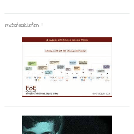
ආරක්ෂාවන්න..!