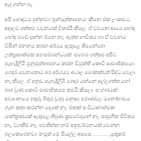
ඇද ගන්න බෑ.
අපි හොඳටම දන්නවා ‘පුන්රුත්තාපනය‘ කියන එක ලංකාවට
අදාලව ගත්තම වචනයක් විතරයි කියල. ඒ වචනෙ ආයෙ හෝද
හෝද මඩේ දාන්න ඕනෙ නෑ. ඇත්ත භාවිතය හා ඒ වචනය
විසින් ජනනය කරන අර්ථය ඇතුළෙ තියෙන්නෙ
උත්ප්‍රාසාත්මක සහසම්බන්ධයක්. එහෙම ගත්තම අපිට
පැහැදිලියි පුනුරුත්තාපනය කරන විමුක්ති කොටි සාමාජිකයො
ගෙදර යවනකොට අර අර්ථයට අධාල මොකක්වත් සිද්ධ වෙලා
නෑ කියල. ඒ අනුව පැහැදිලියි ගෙදර යන්නෙ අල්ලගත්ත හෝ
බාර වුණ කොටි සාමාජිකයම තමයි කියලා. සංහාරයක්
අවසානයෙ ඉතුරු බිතුර වුණු මනුෂ්‍ය පරාණවල මනෝභාවය
ගැන කතා කරන්න දෙයක් නෑ. එකක් සංවිධානාත්මක
යාන්ත්‍රණයක් ඇතුළෙ තිබුණ ක්‍රමවේදයන් නෑ. සාමුහික ජීවිතය
නෑ. වගකීම් නෑ. පවතින්න නම් අනුවර්ථනයක් වෙන්න
බලකෙරෙනවා. නමුත් මේ සියල්ල අසසෙ ……………යුතුකම්