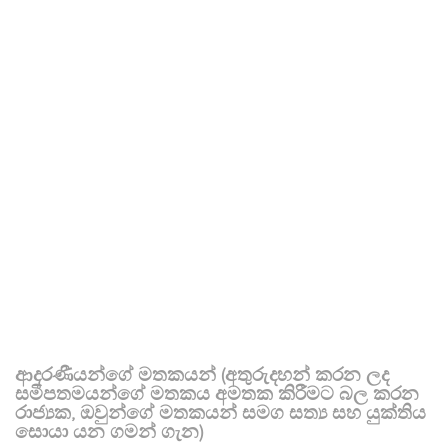
ආදරණීයන්ගේ මතකයන් (අතුරුදහන් කරන ලද
සමීපතමයන්ගේ මතකය අමතක කිරීමට බල කරන
රාජ්‍යක, ඔවුන්ගේ මතකයන් සමග සත්‍ය සහ යුක්තිය
සොයා යන ගමන් ගැන)