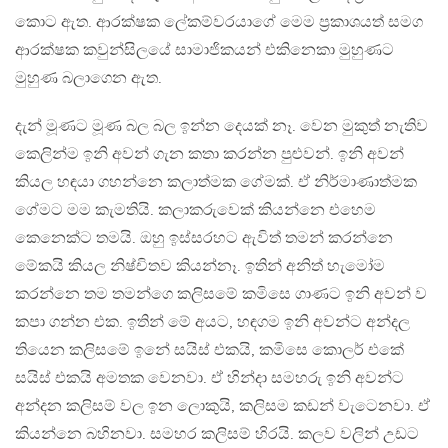
කොට ඇත. ආරක්ෂක ලේකම්වරයාගේ මෙම ප්‍රකාශයත් සමග
ආරක්ෂක කවුන්සිලයේ සාමාජිකයන් එකිනෙකා මුහුණට
මුහුණ බලාගෙන ඇත.
දැන් මූණට මූණ බල බල ඉන්න දෙයක් නෑ. වෙන මුකුත් නැතිව
කෙලින්ම ඉනි අවන් ගැන කතා කරන්න පුළුවන්. ඉනි අවන්
කියල හඳයා ගහන්නෙ කලාත්මක ගේමක්. ඒ නිර්මාණාත්මක
ගේමට මම කැමතියි. කලාකරුවෙක් කියන්නෙ එහෙම
කෙනෙක්ට තමයි. ඔහු ඉස්සරහට ඇවිත් තමන් කරන්නෙ
මේකයි කියල නිෂ්චිතව කියන්නෑ. ඉතින් අනිත් හැමෝම
කරන්නෙ තම තමන්ගෙ කලිසමේ කමිසෙ ගාණට ඉනි අවන් ව
කපා ගන්න එක. ඉතින් මේ අයට, හඳගම ඉනි අවන්ට අන්දල
තියෙන කලිසමේ ඉනේ සයිස් එකයි, කමිසෙ කොලර් එකේ
සයිස් එකයි අමතක වෙනවා. ඒ හින්දා සමහරු ඉනි අවන්ට
අන්දන කලිසම් වල ඉන ලොකුයි, කලිසම කඩන් වැටෙනවා. ඒ
කියන්නෙ බහිනවා. සමහර කලිසම් හිරයි. කලව වලින් උඩට