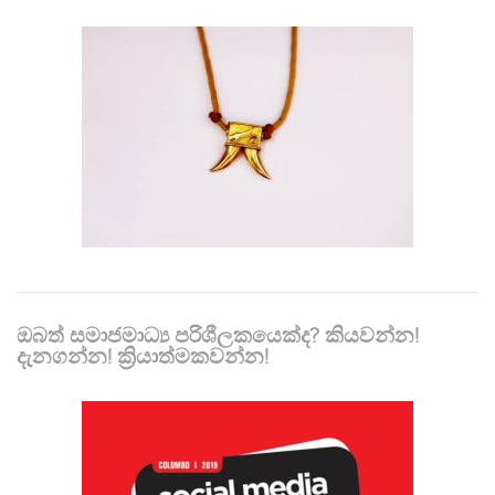
ඔබත් සමාජමාධ්‍ය පරිශීලකයෙක්ද? කියවන්න!
දැනගන්න! ක්‍රියාත්මකවන්න!