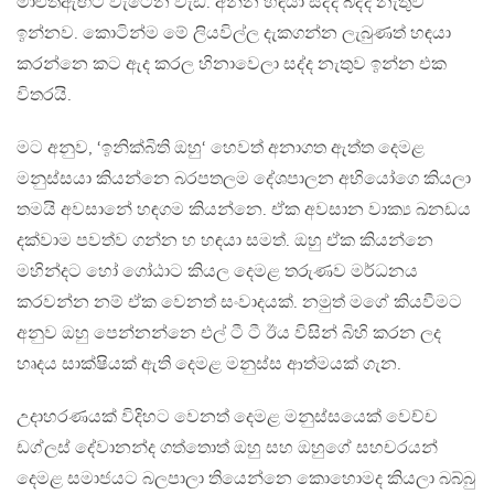
මාළුත්ඇඟට වැටෙන වැඩ. අන්න හඳයා සද්ද බද්ද නැතුව
ඉන්නව. කොටින්ම මේ ලියවිල්ල දැකගන්න ලැබුණත් හඳයා
කරන්නෙ කට ඇද කරල හිනාවෙලා සද්ද නැතුව ඉන්න එක
විතරයි.
මට අනුව, ‘ඉනික්බිති ඔහු‘ හෙවත් අනාගත ඇත්ත දෙමළ
මනුස්සයා කියන්නෙ බරපතලම දේශපාලන අභියෝගෙ කියලා
තමයි අවසානේ හඳගම කියන්නෙ. ඒක අවසාන වාක්‍ය ඛනඩය
දක්වාම පවත්ව ගන්න හ හඳයා සමත්. ඔහු ඒක කියන්නෙ
මහින්දට හෝ ගෝඨාට කියල දෙමළ තරුණව මර්ධනය
කරවන්න නම් ඒක වෙනත් සංවාදයක්. නමුත් මගේ කියවීමට
අනුව ඔහු පෙන්නන්නෙ එල් ටී ටී ඊය විසින් බිහි කරන ලද
හෘදය සාක්ෂියක් ඇති දෙමළ මනුස්ස ආත්මයක් ගැන.
උදාහරණයක් විදිහට වෙනත් දෙමළ මනුස්සයෙක් වෙච්ච
ඩග්ලස් දේවානන්ද ගත්තොත් ඔහු සහ ඔහුගේ සහචරයන්
දෙමළ සමාජයට බලපාලා තියෙන්නෙ කොහොමද කියලා බබ්බු