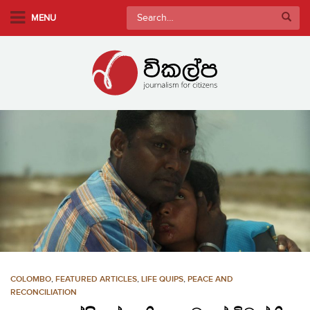
S
Search
MENU
k
for:
i
p
t
o
m
a
i
n
c
o
n
t
e
n
COLOMBO
,
FEATURED ARTICLES
,
LIFE QUIPS
,
PEACE AND
t
RECONCILIATION