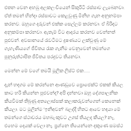
එතන වෙන අහඹු අලකලංචියෙන් සිකුරිටි රස්සාව ලැබෙනවා.
ඒත් තමන් හින්දා රස්සාවට කෙළවුණු මිනිහ ගැන අනුනම්පා
කරනව. ඔහුගෙ දරුවන් එක්ක සෙල්ලම් කරනවා. ඒ බිරිඳට
අනුකම්පා කරනවා. ඇතැම් විට ආදරය කරනව වෙන්නත්
පුළුවන්. අවසානයේ රැවටීමට දූෂණයට ලක්වුණු මේ
ගැහැණියගේ ජීවිතය රැක ගැනීම වෙනුවෙන් තමන්ගෙ
පුනුරුත්ථාපිත ජීවිතය පරදුවට තියනවා.
මෙන්න මේ වගේ තමයි මූලික ලිස්ට් එක……
දැන් හඳගම මේ කරන්නෙ ආණඩුවෙ ප්‍රොජෙක්ට් එකක් කියල
කාට හරි කියන්න පුළුවන්ද? අපි දන්නවා ඔහු දේශපාලනික
කියවීමක් තිබුණු අතලොස්සක් කලාකරුවන්ගෙන් කෙනෙක්
කියලා. මට මුලින්ම ‘ඉනිඅවන්‘ බලද්දි හිතට ආවෙ හඳයා මේ
තමන්ගෙ ස්ථාවරය මහබැංකුවට උගස් තියලද කියල? නෑ,
එහෙම දෙයක් වෙලා නෑ. ප්‍රශ්නෙ තියෙන්නෙ දකුණෙ සමස්ථ