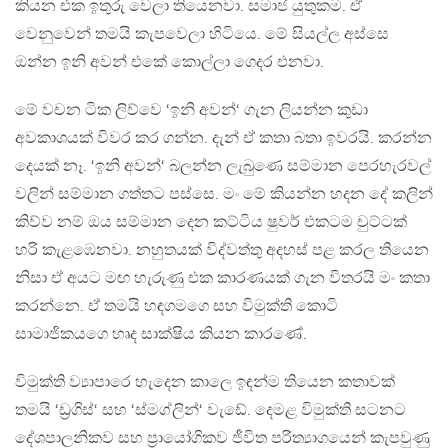
කියන එක ඉතුරු වෙලා තියෙනවා. සමාජ යුතුකම. ඒ
වෙනුවෙන් තමයි කැපවෙලා හිටියෙ. මේ සියල්ල අස්සෙ
ඔන්න ඉනි අවන් එකේ කොල්ලා ගෙදර එනවා.
මේ වචන ටික ලිව්වෙ ‘ඉනි අවන්‘ ගැන ලියන්න කුඩා
අවකාශයක් විවර කර ගන්න. දැන් ඒ කතා බතා ඉවරයි. කරන්න
දෙයක් නෑ. ‘ඉනි අවන්‘ බලන්න ලැබුණෙ සම්මාන පෙරහැරවල්
වලින් සම්මාන ගත්තට පස්සෙ. මං මේ කියන්න හදන දේ කලින්
කිව්ව නම් ඔය සම්මාන දෙන කට්ටිය ෂුවර් එකටම චුට්ටක්
හරි කැළඹෙනවා. නහුතයක් විද්වත්තු අදහස් පළ කරල තියෙන
නිසා ඒ අයට මඟ හැරුණු එක කාරණයක් ගැන විතරයි මං කතා
කරන්නෙ. ඒ තමයි හඳගමගෙ සහ විමුක්ති කොටි
සාමාජිකයගෙ හෘද සාක්ෂිය කියන කාරණේ.
විමුක්ති ව්‍යාපාරෙ හැදෙන කාලෙ ඉඳන්ම තියෙන කතාවක්
තමයි ‘ඩ්‍රගිස්‘ සහ ‘ස්මග්ලින්‘ වැඩේ. දෙමළ විමුක්ති සටනට
දේශපාලනිකව සහ ප්‍රායෝගිකව ජීවිත පරිත්‍යාගයෙන් කැපවුණු