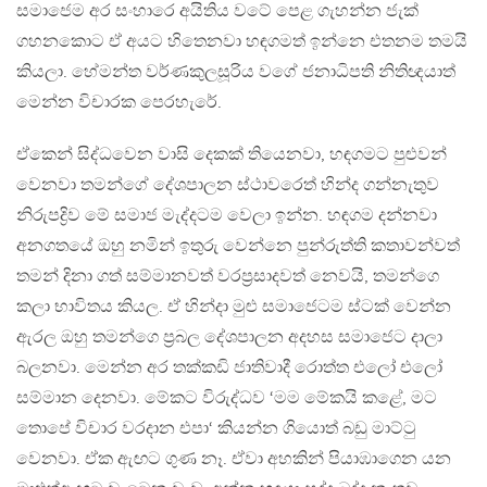
සමාජෙම අර සංහාරෙ අයිතිය වටේ පෙළ ගැහන්න ජැක්
ගහනකොට ඒ අයට හිතෙනවා හඳගමත් ඉන්නෙ එතනම තමයි
කියලා. හේමන්ත වර්ණකුලසූරිය වගේ ජනාධිපති නිතිඥයාත්
මෙන්න විචාරක පෙරහැරේ.
ඒකෙන් සිද්ධවෙන වාසි දෙකක් තියෙනවා, හඳගමට පුළුවන්
වෙනවා තමන්ගේ දේශපාලන ස්ථාවරෙත් හින්ද ගන්නැතුව
නිරුපද්‍රිව මේ සමාජ මැද්දටම වෙලා ඉන්න. හඳගම දන්නවා
අනගතයේ ඔහු නමින් ඉතුරු වෙන්නෙ පුන්රුත්ති කතාවන්වත්
තමන් දිනා ගත් සම්මානවත් වරප්‍රසාදවත් නෙවයි, තමන්ගෙ
කලා භාවිතය කියල. ඒ හින්දා මුළු සමාජෙටම ස්ටක් වෙන්න
ඇරල ඔහු තමන්ගෙ ප්‍රබල දේශපාලන අදහස සමාජෙට දාලා
බලනවා. මෙන්න අර තක්කඩි ජාතිවාදී රොත්ත එලෝ එලෝ
සම්මාන දෙනවා. මේකට විරුද්ධව ‘මම මේකයි කළේ, මට
තොපේ විචාර වරදාන එපා‘ කියන්න ගියොත් බඩු මාට්ටු
වෙනවා. ඒක ඇඟට ගුණ නෑ. ඒවා අහකින් පියාඹාගෙන යන