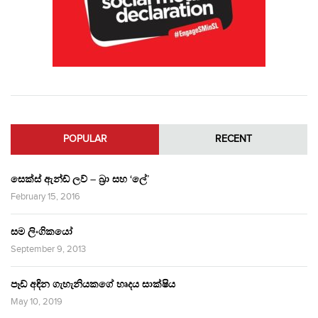
POPULAR
RECENT
සෙක්ස් ඇන්ඩ් ලව් – බ්‍රා සහ ‘ලේ’
February 15, 2016
සම ලිංගිකයෝ
September 9, 2013
පෑඩ් අඳින ගැහැනියකගේ හෘදය සාක්ෂිය
May 10, 2019