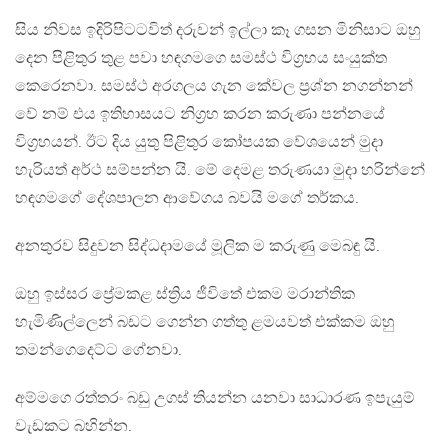
සිය නිවස ඉදිරිපිටටවිත් දරුවන් ඉල්ලා කෑ ගසන මිනිසාට ඔහු
දෙන පිළිතුර තුළ පවා හඳගමගෙ සමස්ථ විග්‍රහය සංයුක්ත
කෙරෙනවා. සමස්ථ අරගලය ගැන කේවල ප්‍රශ්න නගන්නන්
වේ නම් එය ඉතිහාසයට නිග්‍රහ කරන කරුණා පන්නයේ
විග්‍රහයන්. ඊට දිය යුතු පිළිතුර කෝපයක වේශයෙන් මුදා
හැරියත් අර්ථ සම්පන්න යි. මේ දෙමළ තරුණයා මුදා හරින්නේ
හඳගමගේ දේශපාලන ආවේගය බවයි මගේ තර්කය.
අනතුරව සිදුවන සිද්ධදාමයේ මූලික ම කරුණු මෙබඳු යි.
ඔහු ඉස්සර ප්‍රේමකළ ස්ත්‍රිය ජීවිතේ එකම මරාන්තික
හැමිණිල්ලෙන් බඩට ගෙන්න ගත්තු ළමයවත් එක්කම ඔහු
තමන්ගෙදෙට්ට ගේනවා.
අම්මගෙ රත්තරං බඩු උගස් තියන්න යනවා සාධාරණ ඉපැයුම්
වැඩකට බහින්න.