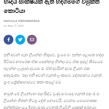
හෘදය සාක්ෂියක් ඇති හඳගමගේ විමුක්ති
කොටියා
MANJULA WEDIWARDENA
on
May 17, 2014
ඉනි අවන් ගැන ලියන්න හිතුවෙ, ප්‍රංශෙ මං ඉන්න පළාතෙ හද්දා
පිටිසර නගරෙක ඒක පෙන්නපු හින්දා මට ඒක පුළුල් තිරයෙම
බලන්න ලැබුණ දවසෙ රෑ. ඒත් දවසින් දවස ලියන එක
අතෑරුණා . එදා ඉනි අවන් ගැනත් ලංකාවෙ දේශපානය ගැනත්
ප්‍රංශ ප්‍රේක්ෂාගාරයට කතා කළේ මම.
නමුත් මේ ලියන්නෙ එදා සිද්ධ වුණු සංවාදෙ ගැනත් එදා රෑ මං
ලියන්න හිතන් හිටපු දේත් නෙවෙයි. වෙනම මොහොතක
අන්තර්ජාලයෙ දිගහැරුණු වෙනත් ලියවිලි දෙකක් අරභයා