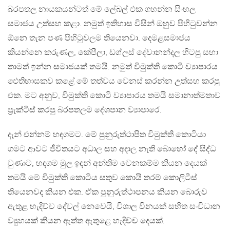
බරපතල නායකයන්ටත් මේ ලේබල් එක ගහන්න සිංහල
සමාජය උත්සහ කළා. නමුත් ඉතිහාස විසින් ඔහුව පිහිටුවන්න
ඕනෙ තැන පණ පිහිටුවලම තියෙනවා. දෙමළසමාජය
කියන්නෙ කරුණල, කේපීලා, ඩග්ලස් දේවානන්දල හිටපු සහා
තාමත් ඉන්න සමාජයක් තමයි. නමුත් විමුක්ති කොටි ව්‍යාපාරය
ඓතිහාසකව කළේ මේ තත්වය වෙනස් කරන්න උත්සහ කරපු
එක. මට අනුව, විමුක්ති කොටි ව්‍යාපාරය තමයි සමානාත්මතාව
ප්‍රැක්ටිස් කරපු බරපතලම දේශපාන ව්‍යාපාරෙ.
දැන් එන්නම් හඳගමට. මේ පුනුරුත්ථාපිත විමුක්ති කොටියා
ගමට ආවට ජීවිතයට අධාල සහ අදාල නැති බොහෝ දේ සිද්ධ
වුණාට, හඳගම මුල ඉඳන් අන්තිම වෙනකම්ම කියන දෙයක්
තමයි මේ විමුක්ති කොටිය සතුව කොයි තරම් කොලිටීස්
තියෙනවද කියන එක. ඒක පුනුරුත්ථාපනය කියන බොරුව
ඇතුළ හැදිච්ච දේවල් නෙවෙයි, විශාල විනයක් සහිත සංවිධාන
ව්‍යුහයක් කියන ඇත්ත ඇතුළෙ හැදිච්ච දෙයක්.