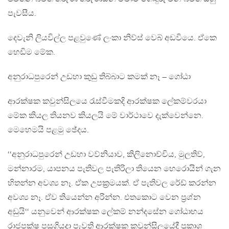
පැවසීය.
දෙවැනි ලියවිල්ල පළවුණේ ලංකා නිව්ස් වෙබ් අඩවියෙ. ඒකෙ
හෙඩිම මේක.
අනුරාධපුරෙන් උඩහා කුඩු තිබ්බාට කමක් නෑ – ගෝඨා
ආරක්ෂක කවුන්සිලයෙ රැස්වීමකදි ආරක්ෂක ලේකම්වරයා
මේක කියල තියනව කියලයි මේ වාර්ථාවෙ දැක්වෙන්නෙ.
මෙහෙමයි පළමු ඡේදය.
‘‘අනුරාධපුරෙන් උඩහා වව්නියාව, කිලිනොච්චිය, මුලතිව්,
මන්නාරම, යාපනය පැතිවල පැතිරිලා තියෙන හෙරොයින් ගැන
හිතන්න අවශ්‍ය නෑ. ඒක උපක්‍රමයක්. ඒ පැතිවල රේඩ් කරන්න
අවශ්‍ය නෑ. ඒව තියෙන්න අරින්න. එතකොට වෙන ප්‍රශ්න
අඩුයි‘‘ යනුවෙන් ආරක්ෂක ලේකම් නන්දසේන ගෝඨාභය
රාජපක්ෂ පසුගියදා පැවති ආරක්ෂක කවුන්සිලයේදී ප්‍රකාශ