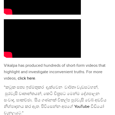
Vikalpa has produced hundreds of short-form videos that
highlight and investigate inconvenient truths. For more
videos,
click here
.
"කටුක සත්‍ය ඉස්මතුකර දැක්වෙන වාර්තා වැඩසටහන්,
පුරවැසි වෘතාන්තයන්, කෙටි චිත්‍රපට මෙන්ම දේශපාලන
සංවාද, සාකච්ඡා, සිය ගණනක් විකල්ප පුරවැසි වෙබ් අඩවිය
නිශ්පාදනය කර ඇත. පිවිසෙන්න අපගේ
YouTube
වීඩියෝ
චැනලයට."