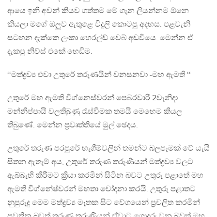
ආයෙ ඉනි අවන් කියව ගත්තම මේ ගැන ලියන්නම ඕනෙ
කියලා මගේ ඔලුව ඇතුළෙ විදුලි කොටපු අදහස. පළවැනි
සටහන දැක්කෙ ලංකා හෙරල්ඩ් වෙබ් අඩවියෙ. මෙන්න ඒ
දැකපු නිව්ස් එකේ හෙඩිම.
‘‘මත්ද්‍රව්‍ය එවා උතුරේ තරුණයින් වනසනවා -මහ ඇමති ‘‘
උතුරේ මහ ඇමති විග්නෙස්වරන් පෙබරවාරි 2වැනිදා
මන්නිප්පායි වලතිබුණු රැස්වීමක තමයි මෙහෙම කියල
තිබුණේ. මෙන්න ප්‍රවෘත්තියේ මුල් ඡෙදය.
උතුරේ තරුණ පරපුරේ හැගීම්වලින් තමන්ට බලපෑමක් වේ යැයි
සිතන ඇතැම් අය, උතුරේ තරුණ තරුණියන් මත්ද්‍රව්‍ය වලට
ඇබ්බැහි කිරීමට ක්‍රියා කරමින් සිටින බවට උතුරු පළාතේ මහ
ඇමති විග්නේෂ්වරන් මහතා චෝදනා කරයි. උතුරු පළාතට
නුපුරුදු මෙම මත්ද්‍රව්‍ය මෑතක සිට වේගයෙන් ප්‍රචලිත කරමින්
පවතින බවත් තරුණ තරුණියන් ඒවාට ගොදුරු වන බවත් ඔහු