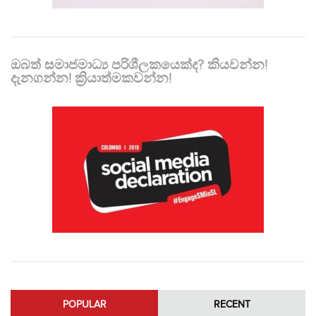
ඔබත් සමාජමාධ්‍ය පරිශීලකයෙක්ද? කියවන්න!
දැනගන්න! ක්‍රියාත්මකවන්න!
POPULAR
RECENT