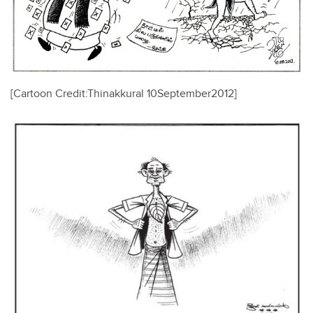
[Cartoon Credit:Thinakkural 10September2012]