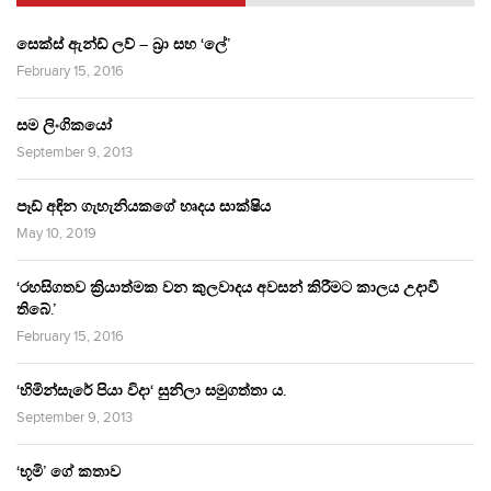
සෙක්ස් ඇන්ඩ් ලව් – බ්‍රා සහ ‘ලේ’
February 15, 2016
සම ලිංගිකයෝ
September 9, 2013
පෑඩ් අඳින ගැහැනියකගේ හෘදය සාක්ෂිය
May 10, 2019
‘රහසිගතව ක්‍රියාත්මක වන කුලවාදය අවසන් කිරීමට කාලය උදාවී
තිබේ.’
February 15, 2016
‘හිමින්සැරේ පියා විදා‘ සුනිලා සමුගත්තා ය.
September 9, 2013
‘භූමි’ ගේ කතාව