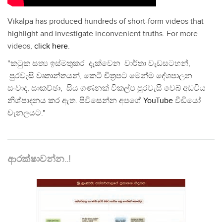
Vikalpa has produced hundreds of short-form videos that
highlight and investigate inconvenient truths. For more
videos,
click here
.
"කටුක සත්‍ය ඉස්මතුකර දැක්වෙන වාර්තා වැඩසටහන්,
පුරවැසි වෘතාන්තයන්, කෙටි චිත්‍රපට මෙන්ම දේශපාලන
සංවාද, සාකච්ඡා, සිය ගණනක් විකල්ප පුරවැසි වෙබ් අඩවිය
නිශ්පාදනය කර ඇත. පිවිසෙන්න අපගේ
YouTube
වීඩියෝ
චැනලයට."
ආරක්ෂාවන්න..!