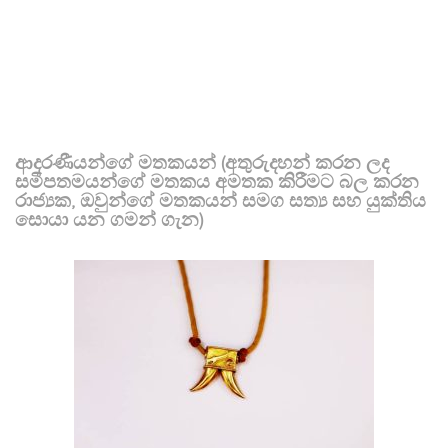
ආදරණීයන්ගේ මතකයන් (අතුරුදහන් කරන ලද
සමීපතමයන්ගේ මතකය අමතක කිරීමට බල කරන
රාජ්‍යක, ඔවුන්ගේ මතකයන් සමග සත්‍ය සහ යුක්තිය
සොයා යන ගමන් ගැන)