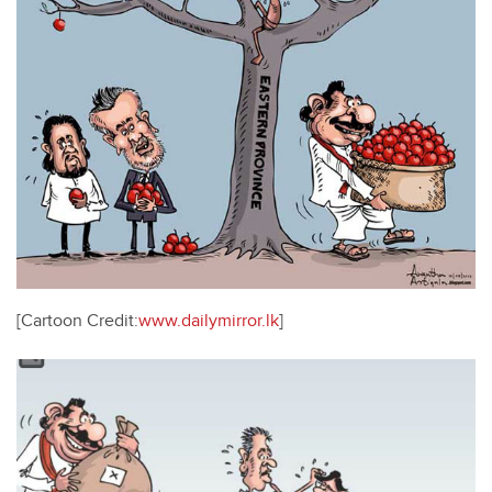
[Cartoon Credit:
www.dailymirror.lk
]