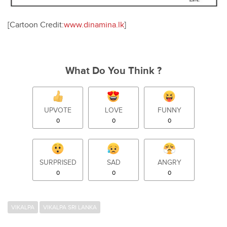
[Cartoon Credit:
www.dinamina.lk
]
What Do You Think ?
UPVOTE
LOVE
FUNNY
0
0
0
SURPRISED
SAD
ANGRY
0
0
0
VIKALPA
VIKALPA SRI LANKA