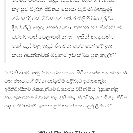
මෙසේ විමසයි. “කඳුළු කතන්දර දහස් ගණනකි.
කලපුව මැදින් ජීවිතය සොයා පැමිණි බිහිසුණු
ගමනේදී එක් මවකගේ අතින් ගිලිහී සිය දරුවා
දියේ ගිලී අතුරු දහන් වුණා. එහෙත් නවතින්නවත්
අඬන්නවත් වෙලාවත් නැහැ. ඉතින් නෑදෑයන්ට
හෝ ඇස් වල කඳුළු තිබෙන අයට හෝ මේ දුක
කියා අඬන්නවත් ඔවුන්ට ඉඩ තිබිය යුතු නැද්ද?”
“වව්නියාවේ කඳවුරු වල රඳවාගෙන සිටින ලක්ෂ තුනක් පමණ
වන ජනයාගේ ජීවන අත්දැකීම් පිළිබඳව ප්‍රජාතන්ත්‍රීය
අයිතිවාසිකම් රැකගැනීමේ ව්‍යපාරය විසින් සිය ‛‛ප්‍රජාතන්ත්‍ර’’
නම් ප්‍රකාශනයේ අඩංගු කළ ලිපි පෙළක් ‛‛විකල්ප’’ හී පළ කිරිම
සඳහා එවා තිබේ. ඉහත පළ වන්නේ එහි පළමු ලිපියයි.”