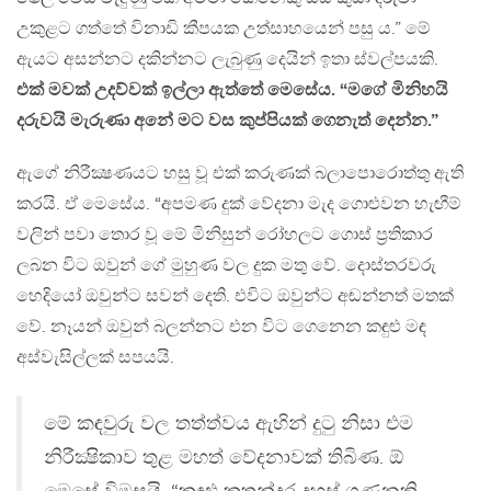
උකුළට ගත්තේ විනාඩි කීපයක උත්සාහයෙන් පසු ය.” මේ
ඇයට අසන්නට දකින්නට ලැබුණු දෙයින් ඉතා ස්වල්පයකි.
එක් මවක් උදව්වක් ඉල්ලා ඇත්තේ මෙසේය. “මගේ මිනිහයි
දරුවයි මැරුණා අනේ මට වස කුප්පියක් ගෙනැත් දෙන්න.”
ඇගේ නිරීක්‍ෂණයට හසු වූ එක් කරුණක් බලාපොරොත්තු ඇති
කරයි. ඒ මෙසේය. “අපමණ දුක් වේදනා මැද ගොළුවන හැඟීම්
වලින් පවා තොර වූ මේ මිනිසුන් රෝහලට ගොස් ප්‍රතිකාර
ලබන විට ඔවුන් ගේ මුහුණ වල දුක මතු වේ. දොස්තරවරු
හෙදියෝ ඔවුන්ට සවන් දෙති. එවිට ඔවුන්ට අඬන්නත් මතක්
වේ. නෑයන් ඔවුන් බලන්නට එන විට ගෙනෙන කඳුළු මඳ
අස්වැසිල්ලක් සපයයි.
මේ කඳවුරු වල තත්ත්වය ඇහින් දුටු නිසා එම
නිරීක්‍ෂිකාව තුළ මහත් වේදනාවක් තිබිණ. ඕ