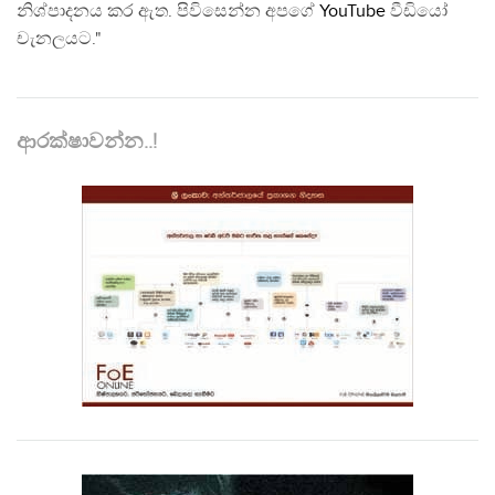
නිශ්පාදනය කර ඇත. පිවිසෙන්න අපගේ
YouTube
වීඩියෝ
චැනලයට."
ආරක්ෂාවන්න..!