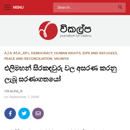
S
Search
MENU
k
for:
i
p
t
o
m
À·ƑÀ·’À¶‚À·„À¶½
,
DEMOCRACY
,
HUMAN RIGHTS
,
IDPS AND REFUGEES
,
a
PEACE AND RECONCILIATION
,
VAUNIYA
i
එලිමහන් සිරකඳවුරු වල අසරණ කරනු
n
c
ලැබූ සරණාගතයෝ
o
n
VIKALPA_R
t
on
September 7, 2009
e
n
t