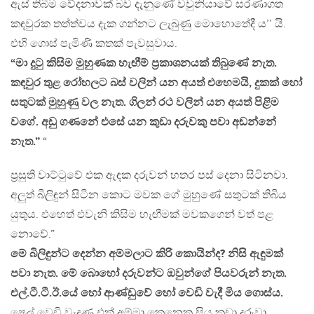
ඇස් තිබීම වේදනාවක් බව දැනුණේ වවුනියාවේ සරණාගත
කඳවුරක තත්ත්වය දැක ගන්නට ලැබුණු මොහොතේදී ය’’ යි.
එහි ගොස් පැමිණි කතක් පැවසුවාය.
“මා දුටු කිසිම මුහුණක හැඟීම් ප්‍රකාශනයක් තිබුණේ නැත.
කඳවුර තුළ රෝහලට බස් වලින් යන අයත් එහෙමයි, දුකක් හෝ
සතුටක් මුහුණු වල නැත. ගිලන් රථ වලින් යන අයත් පිළිම
වගේ. අඩු ගණනේ එසේ යන කුඩා දරුවකු පවා අඬන්නේ
නැත.”
“
ප්‍රසුති වාට්ටුවේ එක ඇඳක දරුවන් හතර පස් දෙනා සිටිනවා.
අලුත් බිලිඳුන් සිටින කොට මවක ගේ මුහුණේ සතුටක් තිබිය
යුතුය. එහෙත් එවැනි කිසිම හැඟීමක් මවකගෙන් වත් පළ
නොවේ.”
මේ බිලිඳුන්ට දෙන්න අම්මලාට කිරි කොයින්ද? නිසි ඇඳුමක්
පවා නැත. මේ බොහෝ දරුවන්ට ඔවුන්ගේ පියවරුන් නැත.
එල්.ටී.ටී.ඊ.යේ හෝ ආණ්ඩුවේ හෝ වෙඩි වැදී මිය ගොස්ය.
ෂෙල් වෙඩි වැදුණු එක් අම්මා කෙනෙකු සිය කුඩා දරුවා