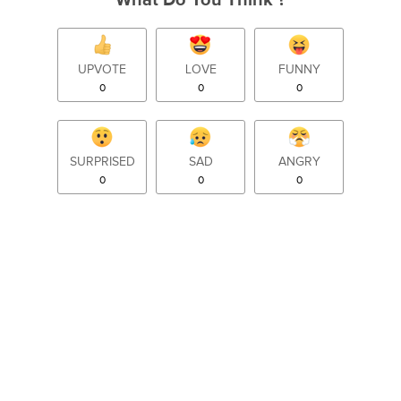
What Do You Think ?
UPVOTE
LOVE
FUNNY
0
0
0
SURPRISED
SAD
ANGRY
0
0
0