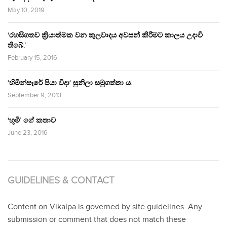
May 10, 2019
‘රහසිගතව ක්‍රියාත්මක වන කුලවාදය අවසන් කිරීමට කාලය උදාවී
තිබේ.’
February 15, 2016
‘හිමින්සැරේ පියා විදා‘ සුනිලා සමුගත්තා ය.
September 9, 2013
‘භූමි’ ගේ කතාව
June 23, 2016
GUIDELINES & CONTACT
Content on Vikalpa is governed by site guidelines. Any
submission or comment that does not match these