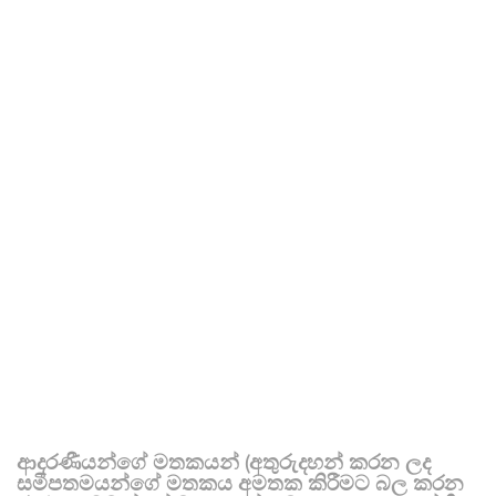
ආදරණීයන්ගේ මතකයන් (අතුරුදහන් කරන ලද
සමීපතමයන්ගේ මතකය අමතක කිරීමට බල කරන