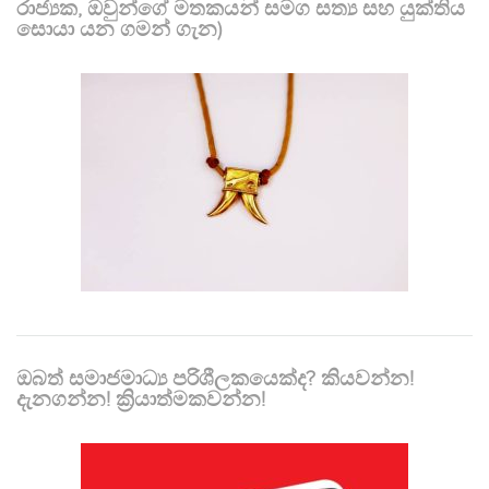
රාජ්‍යක, ඔවුන්ගේ මතකයන් සමග සත්‍ය සහ යුක්තිය
සොයා යන ගමන් ගැන)
ඔබත් සමාජමාධ්‍ය පරිශීලකයෙක්ද? කියවන්න!
දැනගන්න! ක්‍රියාත්මකවන්න!