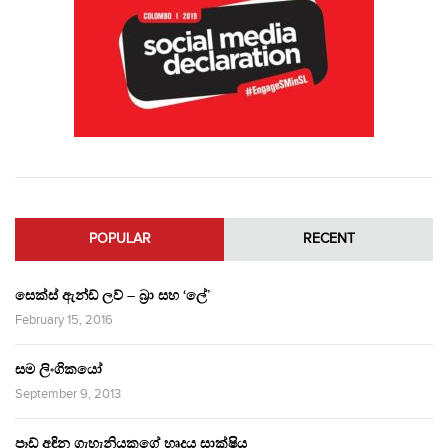
POPULAR
RECENT
සෙක්ස් ඇන්ඩ් ලව් – බ්‍රා සහ ‘ලේ’
February 15, 2016
සම ලිංගිකයෝ
September 9, 2013
පෑඩ් අඳින ගැහැනියකගේ හෘදය සාක්ෂිය