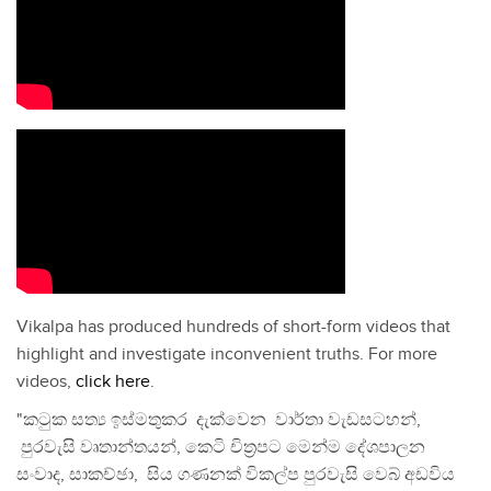
Vikalpa has produced hundreds of short-form videos that
highlight and investigate inconvenient truths. For more
videos,
click here
.
"කටුක සත්‍ය ඉස්මතුකර දැක්වෙන වාර්තා වැඩසටහන්,
පුරවැසි වෘතාන්තයන්, කෙටි චිත්‍රපට මෙන්ම දේශපාලන
සංවාද, සාකච්ඡා, සිය ගණනක් විකල්ප පුරවැසි වෙබ් අඩවිය