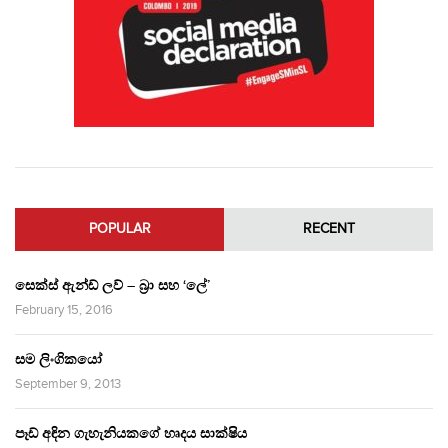
POPULAR
RECENT
සෙක්ස් ඇන්ඩ් ලව් – බ්‍රා සහ ‘ලේ’
February 15, 2016
සම ලිංගිකයෝ
September 9, 2013
පෑඩ් අඳින ගැහැනියකගේ හෘදය සාක්ෂිය