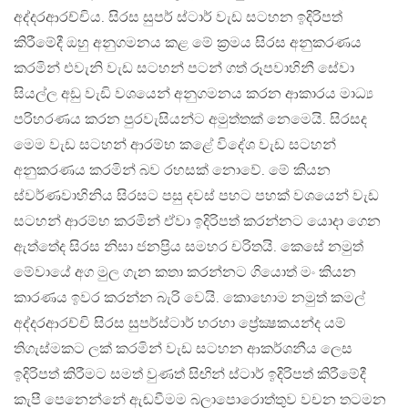
අද්දරආරච්චිය. සිරස සුපර් ස්ටාර් වැඩ සටහන ඉදිරිපත්
කිරීමේදී ඔහු අනුගමනය කළ මේ ක්‍රමය සිරස අනුකරණය
කරමින් එවැනි වැඩ සටහන් පටන් ගත් රූපවාහිනී සේවා
සියල්ල අඩු වැඩි වශයෙන් අනුගමනය කරන ආකාරය මාධ්‍ය
පරිහරණය කරන පුරවැසියන්ට අමුත්තක් නෙමෙයි. සිරසද
මෙම වැඩ සටහන් ආරම්භ කළේ විදේශ වැඩ සටහන්
අනුකරණය කරමින් බව රහසක් නොවේ. මේ කියන
ස්වර්ණවාහිනිය සිරසට පසු දවස් පහට පහක් වශයෙන් වැඩ
සටහන් ආරම්භ කරමින් ඒවා ඉදිරිපත් කරන්නට යොදා ගෙන
ඇත්තේද සිරස නිසා ජනප්‍රිය සමහර චරිතයි. කෙසේ නමුත්
මේවායේ අග මුල ගැන කතා කරන්නට ගියොත් මං කියන
කාරණය ඉවර කරන්න බැරි වෙයි. කොහොම නමුත් කමල්
අද්දරආරච්චි සිරස සුපර්ස්ටාර් හරහා ප්‍රේක්‍ෂකයන්ද යම්
තිගැස්මකට ලක් කරමින් වැඩ සටහන ආකර්ශනීය ලෙස
ඉදිරිපත් කිරීමට සමත් වුණත් සිඟින් ස්ටාර් ඉදිරිපත් කිරීමේදී
කැපී පෙනෙන්නේ ඇඬවීමම බලාපොරොත්තුව වචන තටමන