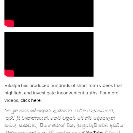
Vikalpa has produced hundreds of short-form videos that
highlight and investigate inconvenient truths. For more
videos,
click here
.
"කටුක සත්‍ය ඉස්මතුකර දැක්වෙන වාර්තා වැඩසටහන්,
පුරවැසි වෘතාන්තයන්, කෙටි චිත්‍රපට මෙන්ම දේශපාලන
සංවාද, සාකච්ඡා, සිය ගණනක් විකල්ප පුරවැසි වෙබ් අඩවිය