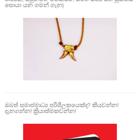
සොයා යන ගමන් ගැන)
ඔබත් සමාජමාධ්‍ය පරිශීලකයෙක්ද? කියවන්න!
දැනගන්න! ක්‍රියාත්මකවන්න!