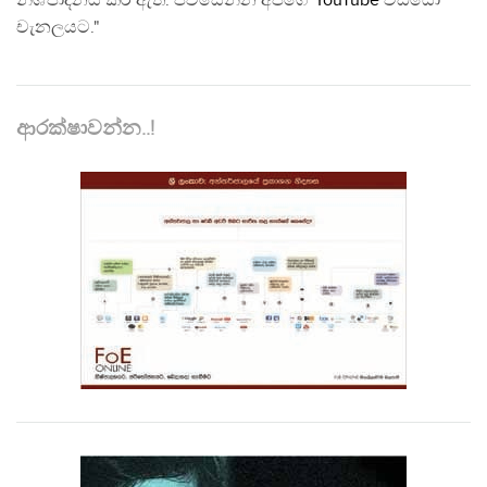
නිශ්පාදනය කර ඇත. පිවිසෙන්න අපගේ
YouTube
වීඩියෝ
චැනලයට."
ආරක්ෂාවන්න..!