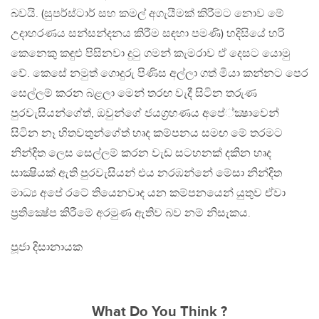
බවයි. (සුපර්ස්ටාර් සහ කමල් අගැයීමක් කිරීමට නොව මේ
උදාහරණය සන්සන්දනය කිරීම සඳහා පමණි) හදිසියේ හරි
කෙනෙකු කඳුළු පිසිනවා දුටු ගමන් කැමරාව ඒ දෙසට යොමු
වේ. කෙසේ නමුත් ගොදුරු පිණිස අල්ලා ගත් මීයා කන්නට පෙර
සෙල්ලම් කරන බළලා මෙන් තරඟ වැදී සිටින තරුණ
පුරවැසියන්ගේත්, ඔවුන්ගේ ජයග්‍රහණය අපේ්ක්‍ෂාවෙන්
සිටින නෑ හිතවතුන්ගේත් හෘද කම්පනය සමඟ මේ තරමට
නින්දිත ලෙස සෙල්ලම් කරන වැඩ සටහනක් දකින හෘද
සාක්‍ෂියක් ඇති පුරවැසියන් එය නරඹන්නේ මේසා නින්දිත
මාධ්‍ය අපේ රටේ තියෙනවාද යන කම්පනයෙන් යුතුව ඒවා
ප්‍රතික්‍ෂේප කිරීමේ අරමුණ ඇතිව බව නම් නිසැකය.
පූජා දිසානායක
What Do You Think ?