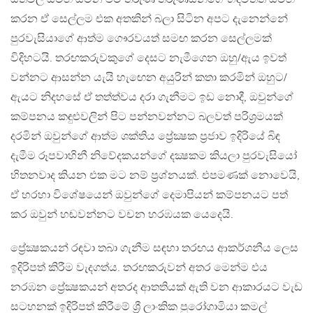
කරන ඒ සෙල්ලම එක අතකින් බලා සිටින අපට දැනෙන්නේ
පුරවැසියාගේ ආත්ම ගෞරවයත් සමඟ කරන සෙල්ලමක්
විදිහටයි. තරඟකරුවකුගේ දෙසට නැමීගෙන ඔහු/ඇය ඉවත්
වන්නට ආසන්න යැයි හැඟෙන අයුරින් කතා කරමින් ඔහුට/
ඇයට නිදහසේ ඒ තත්ත්වය දරා ගැනීමට ඉඩ නොදී, ඔවුන්ගේ
කම්පනය කඳුළුවලින් පිට පන්නවන්නට බලවත් පරිශ්‍රමයක්
දරමින් ඔවුන්ගේ ආත්ම ශක්තිය ප්‍රේක්‍ෂක ප්‍රජාව ඉදිරියේ බිඳ
දැමීම රූපවාහිනී නිවේදකයන්ගේ දක්‍ෂකම කියලා පුරවැසියෝ
හිතනවාද කියන එක මට නම් ප්‍රශ්නයක්. එපමණක් නොවෙයි,
ඒ හරහා විශේෂයෙන් ඔවුන්ගේ දෙමාපියන් කම්පනයට පත්
කර ඔවුන් හඬවන්නට වචන හරඹයක යෙදෙයි.
ප්‍රේක්‍ෂකයන් රඳවා තබා ගැනීම සඳහා තරඟය ආකර්ශනීය ලෙස
ඉදිරිපත් කිරීම වැදගත්ය. තරඟකරුවන් අතර මෙන්ම එය
නරඹන ප්‍රේක්‍ෂකයන් අතරද ආතතියක් ඇති වන ආකාරයට වැඩ
සටහනක් ඉදිරිපත් කිරීමේ ශ්‍රී ලාංකික පුරෝගාමියා කමල්