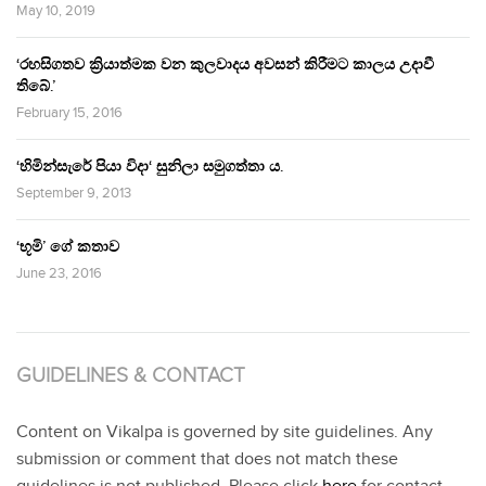
May 10, 2019
‘රහසිගතව ක්‍රියාත්මක වන කුලවාදය අවසන් කිරීමට කාලය උදාවී
තිබේ.’
February 15, 2016
‘හිමින්සැරේ පියා විදා‘ සුනිලා සමුගත්තා ය.
September 9, 2013
‘භූමි’ ගේ කතාව
June 23, 2016
GUIDELINES & CONTACT
Content on Vikalpa is governed by site guidelines. Any
submission or comment that does not match these