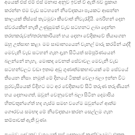
අයෙක් එස් එම් එස් මනාප අනුව ඉවත් වී ඇති බව ප්‍රකාශ
කරන්න එම වැඩ සටහනේ නිවේදකයා පැයකට ආසන්න
කාලයක් තිස්සේ තැටමුවා කීවොත් නිවැරැදියි. බෙරිහන් දෙන
ස්වරයකින් නැති උණුසුමක් වැඩ සටහනට ලබා දෙන්න
තරඟකරුවන්/තරඟකාරියන් හය දෙනා වේදිකාවේ තියාගෙන
ඔහු උත්සාහ කළා. මම සාමාන්‍යයෙන් චැනල් මාරු කරමින් යද්දී
මෙවැනි වැඩ සටහන් ගැන දැන සිටියත් සම්පූර්ණයෙන්
බලන්නේ නැහැ. මොකද වෙනත් සේවාවල මෙවැනි වැඩ
සටහන්වලට වඩා ඉතාම අඩු ගුණාත්මකභාවයක් මේ සේවයේ
තියෙන නිසා. නමුත් මේ දිනයේ ටිකක් වෙලා බලා ඉන්න විට
පුරවැසියෙක් විදිහට මට අර වේදිකාවේ සිටි තරුණ තරුණියන්
හය දෙනාගෙත්, ඔවුන් වෙනුවෙන් බලා සිටින දෙමාපිය
හිතවතුන්ගේත් හද ගැස්ම සමඟ වගේම ඔවුන්ගේ ආත්ම
ගෞරවය සමඟද මේ නිවේදකයා කරන සෙල්ලම ගැන
කම්පාවක් ඇති වුණා.
පළමුව දෙවනුව වශයෙන් පස් දෙනාගේ කණ්ඩායමට එකතු