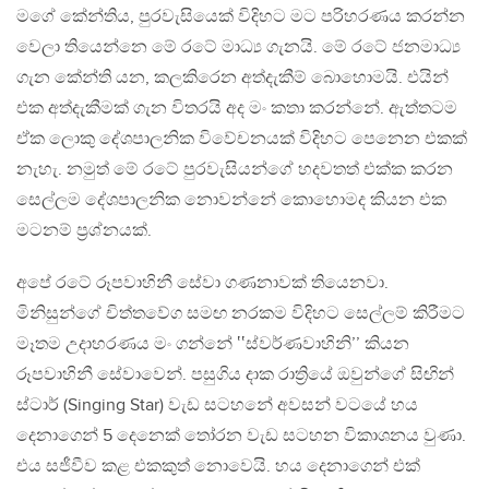
මගේ කේන්තිය, පුරවැසියෙක් විදිහට මට පරිහරණය කරන්න
වෙලා තියෙන්නෙ මේ රටේ මාධ්‍ය ගැනයි. මේ රටේ ජනමාධ්‍ය
ගැන කේන්ති යන, කලකිරෙන අත්දැකීම් බොහොමයි. එයින්
එක අත්දැකීමක් ගැන විතරයි අද මං කතා කරන්නේ. ඇත්තටම
ඒක ලොකු දේශපාලනික විවේචනයක් විදිහට පෙනෙන එකක්
නැහැ. නමුත් මේ රටේ පුරවැසියන්ගේ හදවතත් එක්ක කරන
සෙල්ලම දේශපාලනික නොවන්නේ කොහොමද කියන එක
මටනම් ප්‍රශ්නයක්.
අපේ රටේ රූපවාහිනී සේවා ගණනාවක් තියෙනවා.
මිනිසුන්ගේ චිත්තවේග සමඟ නරකම විදිහට සෙල්ලම් කිරීමට
මෑතම උදාහරණය මං ගන්නේ ‛‛ස්වර්ණවාහිනි’’ කියන
රූපවාහිනී සේවාවෙන්. පසුගිය දාක රාත්‍රියේ ඔවුන්ගේ සිඟින්
ස්ටාර් (Singing Star) වැඩ සටහනේ අවසන් වටයේ හය
දෙනාගෙන් 5 දෙනෙක් තෝරන වැඩ සටහන විකාශනය වුණා.
එය සජීවීව කළ එකකුත් නොවෙයි. හය දෙනාගෙන් එක්