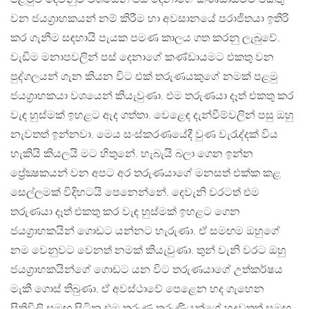
වන ජයග්‍රාහකයන් නම් කිරීම හා අවසානයේ පරාජිතයා ඉතිරි
කර ගැනීම සඳහායි පැයක පමණ කාලය ගත කරනු ලැබුවේ.
වැඩිම මනාපවලින් පස් දෙනාගේ කණ්ඩායමට එකතු වන
පුද්ගලයන් ගැන කියන විට එක් තරුණයකුගේ නමක් පළමු
ජයග්‍රාහකයා වශයෙන් කියැවුණා. එම තරුණයා දෑත් එකතු කර
වැඳ හුස්මක් ඉහළට ඇද ගත්තා. වෙළෙඳ දැන්වීම්වලින් පසු ඔහු
නැවතත් ඉන්නවා. මෙය සංස්කරණයේදී වුණ වැරැද්දක් විය
හැකියි කියලයි මට හිතුනේ. හැබැයි බලා ගෙන ඉන්න
ප්‍රේක්‍ෂකයන් වන අපට අර තරුණයාගේ මනසත් එක්ක කළ
සෙල්ලමක් විදිහටයි පෙනෙන්නේ. දෙවැනි වරටත් එම
තරුණයා දෑත් එකතු කර වැඳ හුස්මක් ඉහළට ගෙන
ජයග්‍රාහකයින් ගොඩට යන්නට හැරුණා. ඒ සමඟම ඔහුගේ
නම වෙනුවට වෙනත් නමක් කියැවුණා. තුන් වැනි වරට ඔහු
ජයග්‍රාහකයින්ගේ ගොඩට යන විට තරුණයාගේ උත්කර්ෂය
මැකී ගොස් තිබුණා. ඒ අවස්ථාවේ පෙළෙන හද ගැහෙන
සිතිවිලි සමඟ සිටින එම තරුණ තරුණියන්ගේ හදවතත් සමඟ