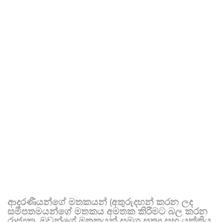
ආදරණීයන්ගේ මතකයන් (අතුරුදහන් කරන ලද
සමීපතමයන්ගේ මතකය අමතක කිරීමට බල කරන
රාජ්‍යක, ඔවුන්ගේ මතකයන් සමග සත්‍ය සහ යුක්තිය