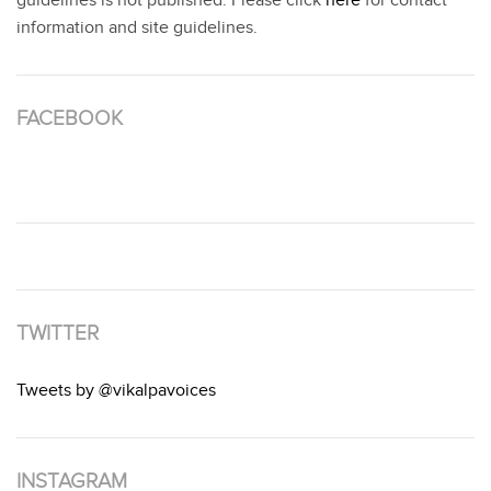
guidelines is not published. Please click
here
for contact
information and site guidelines.
FACEBOOK
TWITTER
Tweets by @vikalpavoices
INSTAGRAM