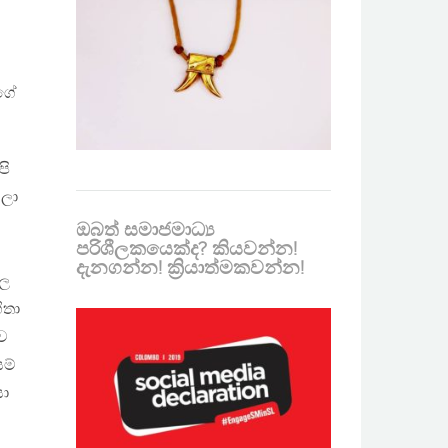
්ගේ
පි
ෙලා
ඔබත් සමාජමාධ්‍ය
පරිශීලකයෙක්ද? කියවන්න!
දැනගන්න! ක්‍රියාත්මකවන්න!
වල
ිතා
බව
ම්
සා