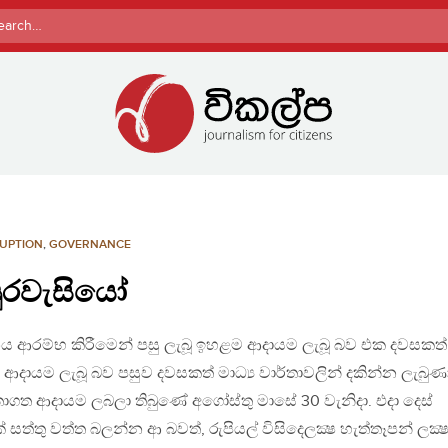
rch
UPTION
,
GOVERNANCE
පුරවැසියෝ
නය ආරම්භ කිරීමෙන් පසු ලැබූ ඉහළම ආදායම ලැබූ බව එක දවසකත්
 ආදායම ලැබූ බව පසුව දවසකත් මාධ්‍ය වාර්තාවලින් දකින්න ලැබුණ
ර්තාගත ආදායම ලබලා තිබුණේ අගෝස්තු මාසේ 30 වැනිදා. එදා දෙස්
 සත්තු වත්ත බලන්න ආ බවත්, රුපියල් විසිදෙලක්‍ෂ හැත්තෑපන් ලක්‍