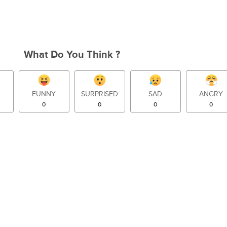
What Do You Think ?
FUNNY
SURPRISED
SAD
ANGRY
0
0
0
0