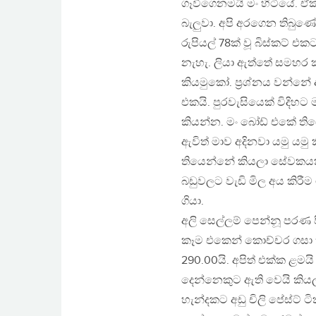
ගෑවීගෙනමයි මං හිටියේ. ඒක
බැලුවා. අපි අරගෙන තිබුණේ ග්
රුපියල් 78ක් වූ බිස්කට් එකට
නැහැ. ලියා ඇත්තේ සමහර ක
කියමුකෝ. ප්‍රශ්නය වන්නේ
එකයි. පුරවැසියෙක් විදිහ
කියන්න. මං බෝඩ් එකේ තිය
ඇවිත් මාව අදිනවා යමු ය
තියෙන්නේ කියලා සේවකයකු
බඩුවලට වැඩි මිල අය කිරීම
ගියා.
අලි සෙල්ලම් පෙන්නූ පරණ 
කෑම එකෙන් කොච්චර ගසා කනව
290.00යි. අපිත් එක්ක ළමයි
දෙන්නෙකුට ඇති වෙයි කියලා
හැන්දකට අඩු චිලි පේස්ට් 