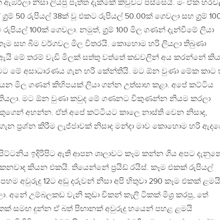
 ඇඹරිලා නිසා ලියපු පැත්ත දැක්කේ කිවුවට පස්සෙයි. මං ඒක හරව
‍රූම් 50 රුපියල් 38ක් වූ එකට රුපියල් 50.00ක් ගෙවලා සහ ග්‍රූම් 10
 රුපියල් 100ක් ගෙවලා. නමුත්, ග්‍රූම් 100 මිල ගණන් දැන්වීමේ ලියා
ෑම සහ බීම වර්ගවල මිල විතරයි. කොහොම හරි ලියලා තිබුණා
 ඇයි මේ තරම් වැඩි මිලක් සත්තු වත්තේ කඩවලින් අය කරන්නේ කි
ට මට මේ අසාධාරණය ගැන හරි කේන්තියි. මට ඕන වුණා මේක කාට 
ෙන මිල ගණන් කිහිපයක් ලියා ගන්න උත්සාහ කළා. අපේ කට්ටිය
මු කියලා. මට ඕන වුණා කවුද මේ ගණනට විකුණන්න නියම කරලා
ගෙන් අහන්න. ඒත් අපේ කට්ටියට කාලෙ නාස්ති වෙන නිසාද,
 ගැන ප්‍රශ්න කිරීම ලැජ්ජාවක් නිසාද මන්දා මාව කොහොම හරි ඇද
පිට්ටනිය ඉදිරිපිට ඇති ආපන ශාලාවට කෑම කන්න ගිය අපට දැනුන
ාද කියන එකයි. තියෙන්නේ ප්‍රයිඩ් රයිස්. කෑම එකක් රුපියල්
 පහම අවුරුදු 12ට අඩු දරුවන් නිසා අපි හිතුවා 290 කෑම එකක් ළමය
. අනේ උම්බලකඩ වැනි කුඩා චිකන් කෑලි ටිකක් මිශ්‍ර කරපු, තේ
ටිකක් සමඟ දුන්න ඒ බත් පිඟානක් අවුරුදු හයෙන් පහළ ළමයි