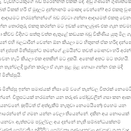
ෑ. වැඩිහිටියකුගේ බඩ පිරෙන්නත් එකක් මඳි. අඩු ගණනේ ගුණාත්ම
 බත් ටිකක් හරි ඒ මුදලට දුන්නානම් මොකද වෙන්නේ? අර එකතු වු
ත ආදායමට නරඹන්නන්ගේ බඩ රවටා ගන්නා ආදායමත් එකතු වෙන
ියන්න තොරතුරු එකතු කරන්න මට ඉඩක් නොලැබුණ එක ගැන තවමත
කිව්ව විදිහට සත්තු වත්ත ඇතුළේ කඩයක බඩු විකිණිය යුතු මිල 
න් එහි බලධාරීන් වෙන්න ඕන කියලා මට හිතුනත් ඒක හරිද දන්න
දුප්පත් මිනිස්සුන්ට තමන්ගේ ළමයින්ට තවත් මොනවා හරි අරන්
වෙන හැටි කියලා එක අතකින් මට දුකයි. අනෙක් අතට මට තරහයි.
 තැන්වලදි ප්‍රශ්න කරලා ඒ ගැන සුළ මුළ හොයා ගන්න එක මදි
මිනිස්සුයි.
ිනිස්සු ඉන්න සමාජයක් නිසා මේ වගේ තැන්වල විතරක් නෙමෙය
වෙන්නේ. චිත්‍රපටයක් නරඹන්න යන තරුණ ජෝඩුවලින් ගසා කන ආක
යෙනවනේ. (අපිටත් ඒ අත්දැකීම් නැතුවා නෙමෙයිනේ) එහෙම යන
රෙන්නේ ඒ ගමන යන්න වෙලා තියෙන්නේ. දකින අය නොයෙක්
යෙනවා. ඇත්තටම පවුල්වල අය දන්නේ නැති සම්බන්ධයක්නම්
ත් පෙම්වතිය ඉදිරිපිට පෙම්වතා ගණුදෙනුවල අඩුපාඩු ගැන වාද