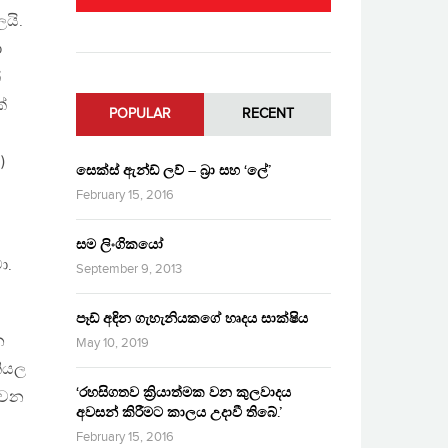
යි.
ා
්
්
POPULAR
RECENT
)
සෙක්ස් ඇන්ඩ් ලව් – බ්‍රා සහ ‘ලේ’
February 15, 2016
සම ලිංගිකයෝ
ා.
September 9, 2013
පෑඩ් අඳින ගැහැනියකගේ හෘදය සාක්ෂිය
න
May 10, 2019
කියල
‘රහසිගතව ක්‍රියාත්මක වන කුලවාදය
වෙන
අවසන් කිරීමට කාලය උදාවී තිබේ.’
February 15, 2016