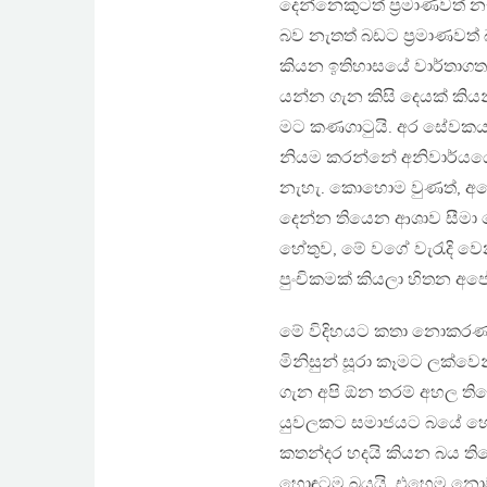
දෙන්නෙකුටත් ප්‍රමාණවත් න
බව නැතත් බඩට ප්‍රමාණවත්
කියන ඉතිහාසයේ වාර්තාග
යන්න ගැන කිසි දෙයක් ක
මට කණගාටුයි. අර සේවකයා 
නියම කරන්නේ අනිවාර්යයෙ
නැහැ. කොහොම වුණත්, අනේ 
දෙන්න තියෙන ආශාව සීමා 
හේතුව, මේ වගේ වැරැදි වෙන
පුංචිකමක් කියලා හිතන අපේ 
මේ විදිහයට කතා නොකරණ ම
මිනිසුන් සූරා කෑමට ලක්
ගැන අපි ඕන තරම් අහල ති
යුවලකට සමාජයට බයේ හො
කතන්දර හදයි කියන බය ති
හොඳටම බයයි. එහෙම නොවුණ