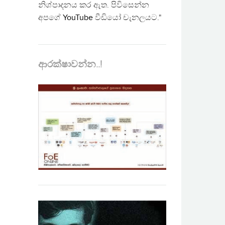
නිශ්පාදනය කර ඇත. පිවිසෙන්න
අපගේ
YouTube
වීඩියෝ චැනලයට."
ආරක්ෂාවන්න..!