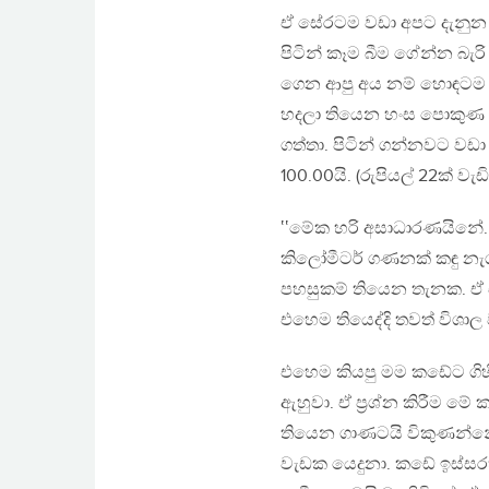
ඒ සේරටම වඩා අපට දැනුන අ
පිටින් කෑම බීම ගේන්න බැර
ගෙන ආපු අය නම් හොඳටම අම
හදලා තියෙන හංස පොකුණ ළ
ගත්තා. පිටින් ගන්නවට වඩා 
100.00යි. (රුපියල් 22ක් වැඩ
‛‛මේක හරි අසාධාරණයිනේ.
කිලෝමීටර් ගණනක් කඳු නැ
පහසුකම් තියෙන තැනක. ඒ ඒ
එහෙම තියෙද්දි තවත් විශ
එහෙම කියපු මම කඩේට ගිහි
ඇහුවා. ඒ ප්‍රශ්න කිරීම
තියෙන ගාණටයි විකුණන්න
වැඩක යෙදුනා. කඩේ ඉස්සරහ