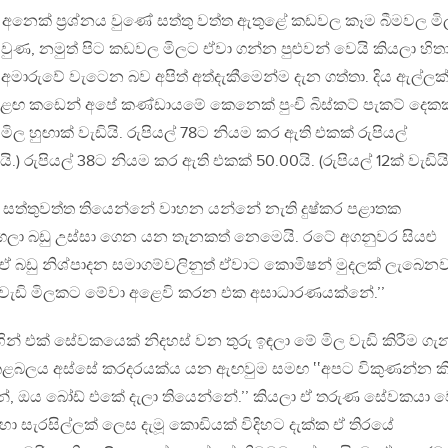
නෙක් ප්‍රශ්නය වුණේ සත්තු වත්ත ඇතුළේ කඩවල කෑම බීමවල මිල
ි වුණ, නමුත් පිට කඩවල මිලට ඒවා ගන්න පුළුවන් වෙයි කියලා හිත
ාරුවේ වැටෙන බව අපිත් අත්දැකීමෙන්ම දැන ගත්තා. දිය ඇල්ලක
ඟ කඩෙන් අපේ කණ්ඩායමේ කෙනෙක් පුංචි බිස්කට් පැකට් දෙකක
මිල හුඟාක් වැඩියි. රුපියල් 78ට නියම කර ඇති එකක් රුපියල්
ියි.) රුපියල් 38ට නියම කර ඇති එකක් 50.00යි. (රුපියල් 12ක් වැඩියි
 සත්තුවත්ත තියෙන්නේ වාහන යන්නේ නැති දුෂ්කර පළාතක
ගලා බඩු උස්සා ගෙන යන තැනකත් නෙමෙයි. රටේ අගනුවර සියළු
 බඩු නිශ්පාදන සමාගම්වලිනුත් ඒවාට කොමිෂන් මුදලක් ලැබෙනව
ාල වැඩි මිලකට මේවා අළෙවි කරන එක අසාධාරණයක්නේ.’’
න් එක් සේවකයෙක් නිදහස් වන තුරු ඉඳලා මේ මිල වැඩි කිරීම ගැ
 මේ කළබලය අස්සේ කරදරයක්ය යන ඇඟවුම සමඟ ‛‛අපට විකුණන්න 
ේ, ඔය බෝඩ් එකේ දැලා තියෙන්නේ.’’ කියලා ඒ තරුණ සේවකයා 
ා සැරසිල්ලක් ලෙස දැමූ කොඩියක් විදිහට දැක්ක ඒ තිරයේ