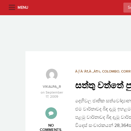
S
Sea
MENU
k
for:
i
p
t
o
m
a
i
n
À·ƑÀ·’À¶‚À·„À¶½
,
COLOMBO
,
CORR
c
සත්තු වත්තේ 
o
VIKALPA_R
n
on
September
17, 2009
t
දෙහිවල ජාතික සත්වෝද්‍යා
e
එම වාර්තාවද බිඳ දැමූ ඉහළම
n
පළමු වාර්තාවද බිඳ දැමූ වා
t
විදෙස් සංචාරකයන් 28,364ක්
NO
COMMENTS
.