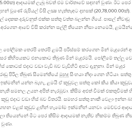
25.00ක) ආදායමක් ලැබූ බවත් එම වාර්තාවේ සඳහන් වුණා. ඊට පෙර
න් වුණේ රුපියල් විසි ලක්‍ෂ හැත්තෑඅට දහසක් (20,78,000.00ක්).
ුල් දෙකක දරුවනුත් එක්ක සත්තු වත්ත බලන්න ගියේ. පාසල් නිවාඩු
ි අරගෙන ආවේ විසි කරන්න සල්ලි තියෙන නිසා නෙමෙයි, ළමයින
ල පෝලිමක තෙරපි තෙරපි ළමයි පරිස්සම් කරගෙන මින් මැදුරෙන් අ
වසර කිහිපයකට එනකොට තිබුණ මින් මැදුරමයි. පෝලිමේ තල්ලු ව
ිස් කොටස් එදාට වඩා වැඩි බව වැඩිහිටි අපට දැනුනා. මින් මැදුර
 පිරිල තිබුණ සිමෙන්තියේ මුහුදු සිංහයා නිදා ගෙන හිටියා. සත්තු
න ඉක්මනින් යන්න බැහැ, ළමයි ඒ කූඩුවල සත්තු කෝ කිය කියා කූඩු
නැති සමනල උයන අපිත් නැරඹුවා. කිසිම අළුත් වීමක් එකතුවීමක් හ
කූඩු එදාට වඩා හිස් බව විතරයි. සමහර සත්තු නාකි වෙලා ඉන්න 
 ගහන වළස් කූඩුව ළඟින් හැමෝම ඉක්මනින් යනවා. මෙච්චර ආදාය
ෙලා තියෙන්නේ මීට පෙර කිසිම ආදායමක් නැතිව නිකම්ම තිබුණ නි
 වුණා.