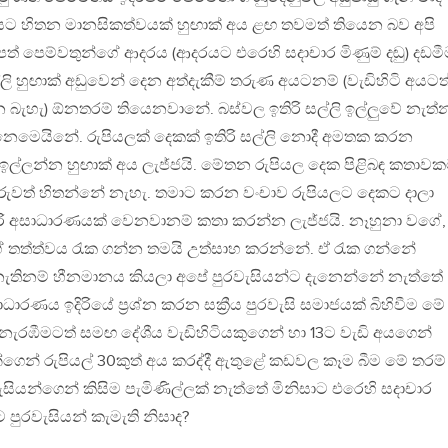
යට හිතන මානසිකත්වයක් හුඟාක් අය ළඟ තවමත් තියෙන බව අපි
පත් පෙම්වතුන්ගේ ආදරය (ආදරයට එරෙහි සදාචාර මිණුම් දඬු) දඩමී
ි හුඟාක් අඩුවෙන් දෙන අත්දැකීම් තරුණ අයටනම් (වැඩිහිටි අයටත
හැ) ඕනතරම් තියෙනවානේ. බස්වල ඉතිරි සල්ලි ඉල්ලුවේ නැත්න
ෙමෙයිනේ. රුපියලක් දෙකක් ඉතිරි සල්ලි නොදී අමතක කරන
්ලන්න හුඟාක් අය ලැජ්ජයි. මේතන රුපියල දෙක පිළිබඳ කතාව
රුවත් හිතන්නේ නැහැ. තමාට කරන වංචාව රුපියලට දෙකට දාලා
හරි අසාධාරණයක් වෙනවානම් කතා කරන්න ලැජ්ජයි. නෑහුනා වගේ,
ත්ත්වය රැක ගන්න තමයි උත්සාහ කරන්නේ. ඒ රැක ගන්නේ
ැතිනම් හීනමානය කියලා අපේ පුරවැසියන්ට දැනෙන්නේ නැත්තේ
ාරණය ඉදිරියේ ප්‍රශ්න කරන සක්‍රීය පුරවැසි සමාජයක් බිහිවීම මේ
කූඩු නැරඹීමටත් සමඟ දේශීය වැඩිහිටියකුගෙන් හා 13ට වැඩි අයගෙන්
ින්ගෙන් රුපියල් 30කුත් අය කරද්දී ඇතුළේ කඩවල කෑම බීම මේ තරම්
ැසියන්ගෙන් කිසිම පැමිණිල්ලක් නැත්තේ මිනිසාට එරෙහි සදාචාර
නට පුරවැසියන් කැමැති නිසාද?