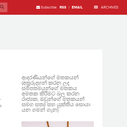
Subscribe:
RSS
|
EMAIL
ARCHIVES
ආදරණීයන්ගේ මතකයන්
(අතුරුදහන් කරන ලද
සමීපතමයන්ගේ මතකය
අමතක කිරීමට බල කරන
,
රාජ්‍යක, ඔවුන්ගේ මතකයන්
සමග සත්‍ය සහ යුක්තිය සොයා
ා.
යන ගමන් ගැන)
ෂ