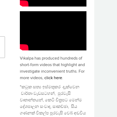
Vikalpa has produced hundreds of
short-form videos that highlight and
investigate inconvenient truths. For
more videos,
click here
.
"කටුක සත්‍ය ඉස්මතුකර දැක්වෙන
වාර්තා වැඩසටහන්, පුරවැසි
වෘතාන්තයන්, කෙටි චිත්‍රපට මෙන්ම
දේශපාලන සංවාද, සාකච්ඡා, සිය
ගණනක් විකල්ප පුරවැසි වෙබ් අඩවිය