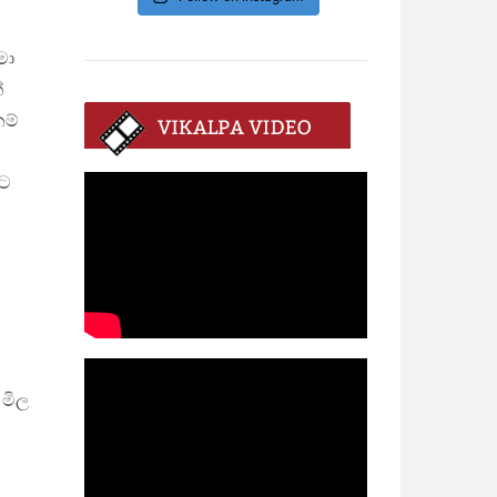
මා
්
ම්
කට
 මිල