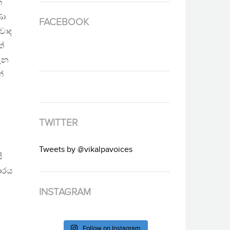
ක
ණා
FACEBOOK
වාද
්
ගැන
ේ
TWITTER
Tweets by @vikalpavoices
ි
ාරය
INSTAGRAM
Follow on Instagram