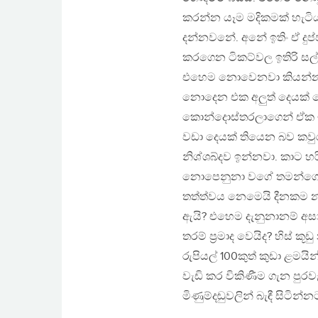
කරන්න යෑම මදිකමක් හැටි
දන්නවනේ. අනේ ඉතිං ඒ දුප්
කරගෙන ටිකට්වල ඉතිරි සල්ල
එහෙම නොවෙනවා කියන්න බැ
නොදෙන එක අලුත් දෙයක් න
කොන්දොස්තරලාගෙන් ඒක ඉල
වඩා දෙයක් තියෙන බව කවු
නිශ්ශබ්දව ඉන්නවා. කාට 
නොපෙනුනා වගේ තමන්ගේ ත
තත්ත්වය නෙමෙයි දීනකම න
ඇයි? එහෙම දැනුනානම් අසාධ
තරම් ප්‍රමාද වෙයිද? හිස් 
රුපියල් 100කුත් කුඩා ළමය
වැඩි කර විකිණීම ගැන පුරව
මිණුම්දඬුවලින් බැඳී සිටින්