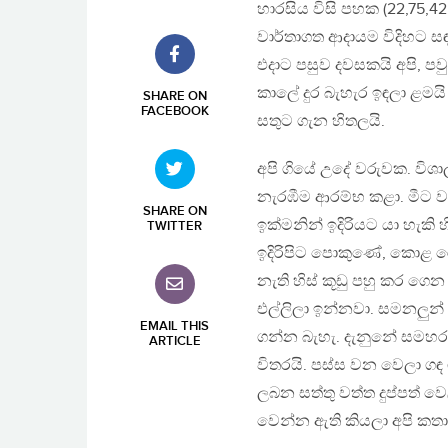
හාරසිය විසි පහක (22,75,4
වාර්තාගත ආදායම විදිහට සඳහ
එදාට පසුව දවසකයි අපි, පව
කාලේ දුර බැහැර ඉඳලා ළමය
SHARE ON
FACEBOOK
සතුට ගැන හිතලයි.
අපි ගියේ උදේ වරුවක. විශා
නැරඹීම ආරම්භ කළා. මීට 
SHARE ON
ඉක්මනින් ඉදිරියට යා හැකි හ
TWITTER
ඉදිරිපිට පොකුණේ, කොළ රොඩු
නැති හිස් කූඩු පහු කර ගෙ
එල්ලිලා ඉන්නවා. සමනලුන් 
EMAIL THIS
ගන්න බැහැ. දැනුනේ සමහර 
ARTICLE
විතරයි. පස්ස වන වෙලා ගඳ
ලබන සත්තු වත්ත දුප්පත් ව
වෙන්න ඇති කියලා අපි කතා