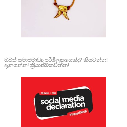
ඔබත් සමාජමාධ්‍ය පරිශීලකයෙක්ද? කියවන්න!
දැනගන්න! ක්‍රියාත්මකවන්න!