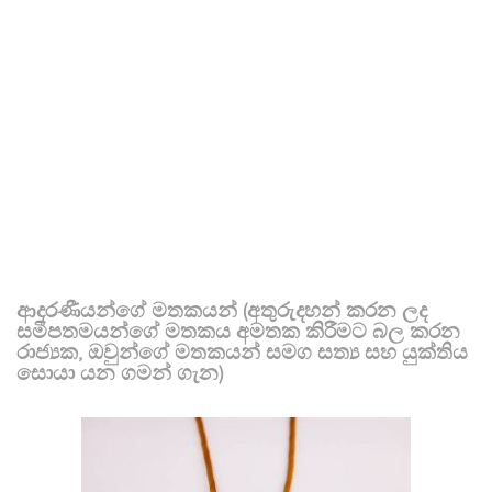
ආදරණීයන්ගේ මතකයන් (අතුරුදහන් කරන ලද
සමීපතමයන්ගේ මතකය අමතක කිරීමට බල කරන
රාජ්‍යක, ඔවුන්ගේ මතකයන් සමග සත්‍ය සහ යුක්තිය
සොයා යන ගමන් ගැන)