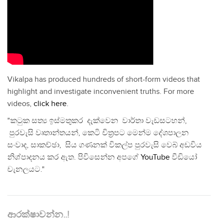
Vikalpa has produced hundreds of short-form videos that
highlight and investigate inconvenient truths. For more
videos,
click here
.
"කටුක සත්‍ය ඉස්මතුකර දැක්වෙන වාර්තා වැඩසටහන්,
පුරවැසි වෘතාන්තයන්, කෙටි චිත්‍රපට මෙන්ම දේශපාලන
සංවාද, සාකච්ඡා, සිය ගණනක් විකල්ප පුරවැසි වෙබ් අඩවිය
නිශ්පාදනය කර ඇත. පිවිසෙන්න අපගේ
YouTube
වීඩියෝ
චැනලයට."
ආරක්ෂාවන්න..!