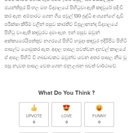
ජයන්තිපුර සිංහල මහ විද්‍යාලයේ පිහිටුවා ඇති කඳවුරේ පදිංචි
කර ඇත. අම්පාරට ගෙන ගිය පවුල් 130 බුද්ධි අංශයන්ගේ දැඩි
පරීක්ෂා කිරීම් වලින් පසුව කාරතිව් විපුලානන්ද විද්‍යාලයේ
පිහිටු වා ඇති කඳවුරට දමා ඇත. ඉන් පසුව ඔවුන්
අක්කරෛයිපත්තුව නගරයේ පිහිටි හමුදා කඳවුර ඉදිරිපිට පිහිටි
පාසල්ට යොමුකර ඇත. අදාල පාසල පවත්වන දහවල් කාලයේ
ඒ අසල පිහිටි වී ගබඩාවකට ඔවුන්ව යවන අතර පාසල නිම වූ
පසු නැවත පාසල වෙත ගෙන එනු ලබන බවත් වාර්ථාවේ.
What Do You Think ?
UPVOTE
LOVE
FUNNY
0
0
0