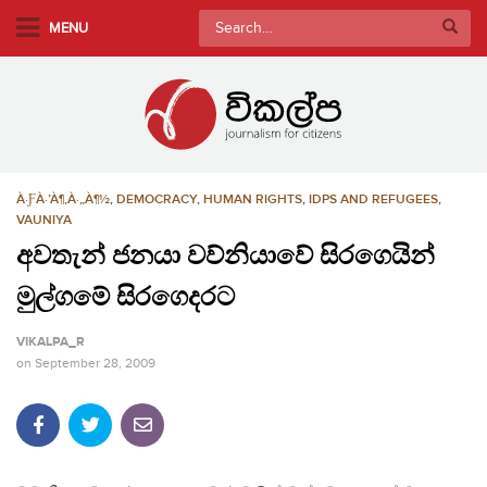
S
Search
MENU
k
for:
i
p
t
o
m
À·ƑÀ·’À¶‚À·„À¶½
,
DEMOCRACY
,
HUMAN RIGHTS
,
IDPS AND REFUGEES
,
a
VAUNIYA
i
අවතැන් ජනයා වව්නියාවේ සිරගෙයින්
n
c
මුල්ගමේ සිරගෙදරට
o
n
VIKALPA_R
t
on
September 28, 2009
e
n
t