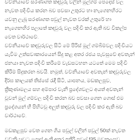
වව්නියාවේ සරණාගත කඳවුරු වලින් මුල්ගම් පෙදෙස් වල
නැවත පදිංචිය කරන බව පවසා උතුරට හා නැගෙනහිරට
යවනු ලැබූ සරණාගත පවුල් නැවත වරක් උතුරේ හා
නැගෙනහිර පලාතේ කඳවුරු වල පදිංචි කර ඇති බව විකල්ප
වෙත වාර්ථාවේ.
වව්නියාවේ කඳවුරුවල සිටි මේ පිරිස් මුල් ගම්බිම්වල පදිංචියට
යැවීම උත්සවාකාරයෙන් සිදු කළ අතර රජය පැවසුවේ අවතැන්
ජනයා නැවත පදිංචි කරීමේ වැඩසටහන යටතේ මෙම පදිංචි
කිරීම් සිදුකරන බවයි. නමුත්, වව්නියාවේ අවතැන් කඳවුරුවල
දීර්ඝ කාලයක් තිස්සේ රැඳී සිටි, යාපනය, මඩකලපුව,
ත්‍රීකුණාමලය සහ අම්පාර වැනි ප්‍රදේශවලට අයත් අවතැන්
වූවන් මුල් ගම්වල පදිංචි කරන බව පවසා ගෙන ගොස් එම
ප්‍රදේශයන් හී පිහිටවු අලුත් කඳවුරු වල පදිංචි කර ඇති බව
වාර්ථාවේ.
මඩකළපුව වෙත ගෙන ගිය පවුල් වලින් පවුල් 50ක් නැවත
වව්නියාවට ගොස් ඇති අතර ඉතිරි පවුල් 135 මඩකලපුව