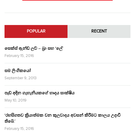
POPULAR
RECENT
සෙක්ස් ඇන්ඩ් ලව් – බ්‍රා සහ ‘ලේ’
February 15, 2016
සම ලිංගිකයෝ
September 9, 2013
පෑඩ් අඳින ගැහැනියකගේ හෘදය සාක්ෂිය
May 10, 2019
‘රහසිගතව ක්‍රියාත්මක වන කුලවාදය අවසන් කිරීමට කාලය උදාවී
තිබේ.’
February 15, 2016