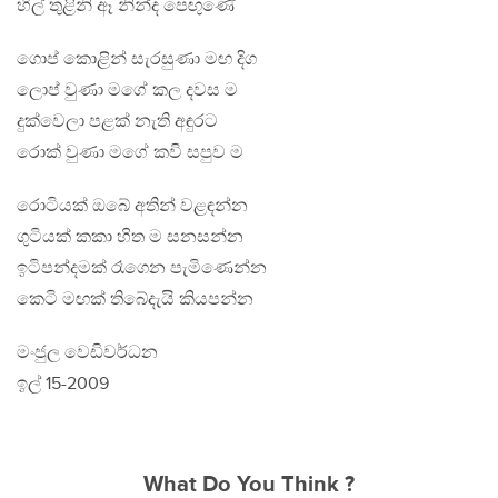
හිල් තුළිනි ඈ නින්ද පෙඟුණේ
ගොප් කොළින් සැරසුණා මඟ දිග
ලොප් වුණා මගේ කල දවස ම
දුක්වෙලා පළක් නැති අඳුරට
රොක් වුණා මගේ කවි සපුව ම
රොටියක් ඔබේ අතින් වළඳන්න
ගුටියක් කකා හිත ම සනසන්න
ඉටිපන්දමක් රෑගෙන පැමිණෙන්න
කෙටි මඟක් තිබේදැයි කියපන්න
මංජුල වෙඩිවර්ධන
ඉල් 15-2009
What Do You Think ?