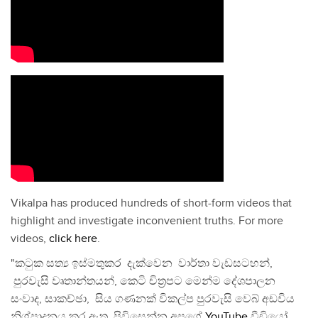
Vikalpa has produced hundreds of short-form videos that
highlight and investigate inconvenient truths. For more
videos,
click here
.
"කටුක සත්‍ය ඉස්මතුකර දැක්වෙන වාර්තා වැඩසටහන්,
පුරවැසි වෘතාන්තයන්, කෙටි චිත්‍රපට මෙන්ම දේශපාලන
සංවාද, සාකච්ඡා, සිය ගණනක් විකල්ප පුරවැසි වෙබ් අඩවිය
නිශ්පාදනය කර ඇත. පිවිසෙන්න අපගේ
YouTube
වීඩියෝ