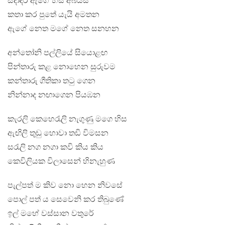
සදාදර ඇගේ හිස අබියස
කතා කර පුතේ යැයි අමතන
ඇගේ නෙත මගේ නෙත සනහන
අන්තෝනි පල්ලියේ සියොළඟ
පින්තාරු කළ නොහෙන සුරුවම
කන්තාරු ගීතිකා තටු ගෙන
නින්නාද නඟාගෙන පියඹන
කැරලි කෙහෙරැලි නැගුණු මගෙ හිස
ඇඟිලි තුඩු හොවා තඩි විමසන
සරැලි නග නගා කවි කිය කිය
කෙවිලියක විලාසෙන් හිනැහුණ
පැල්පත් ම කිව නො හෙන නිවසේ
පොල් පත් ය සෙවෙනි කර තිබුණේ
ඉල් මහේ වස්සාන වතුරේ