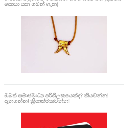
සොයා යන ගමන් ගැන)
ඔබත් සමාජමාධ්‍ය පරිශීලකයෙක්ද? කියවන්න!
දැනගන්න! ක්‍රියාත්මකවන්න!