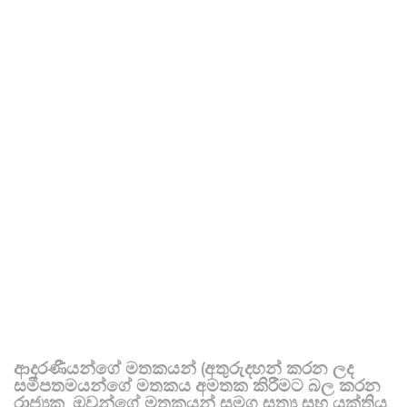
ආදරණීයන්ගේ මතකයන් (අතුරුදහන් කරන ලද
සමීපතමයන්ගේ මතකය අමතක කිරීමට බල කරන
රාජ්‍යක, ඔවුන්ගේ මතකයන් සමග සත්‍ය සහ යුක්තිය