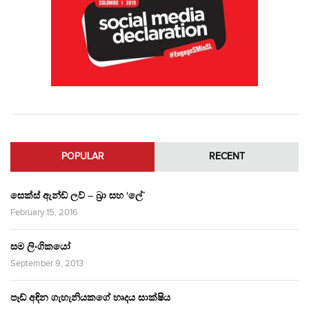
POPULAR
RECENT
සෙක්ස් ඇන්ඩ් ලව් – බ්‍රා සහ ‘ලේ’
February 15, 2016
සම ලිංගිකයෝ
September 9, 2013
පෑඩ් අඳින ගැහැනියකගේ හෘදය සාක්ෂිය