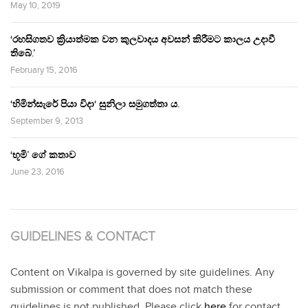
May 10, 2019
‘රහසිගතව ක්‍රියාත්මක වන කුලවාදය අවසන් කිරීමට කාලය උදාවී
තිබේ.’
February 15, 2016
‘හිමින්සැරේ පියා විදා‘ සුනිලා සමුගත්තා ය.
September 9, 2013
‘භූමි’ ගේ කතාව
June 23, 2016
GUIDELINES & CONTACT
Content on Vikalpa is governed by site guidelines. Any
submission or comment that does not match these
guidelines is not published. Please click
here
for contact