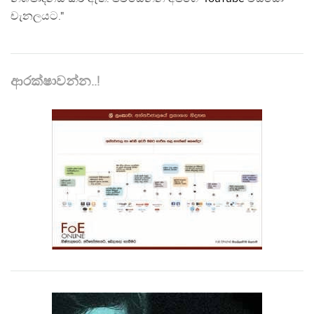
චැනලයට."
ආරක්ෂාවන්න..!