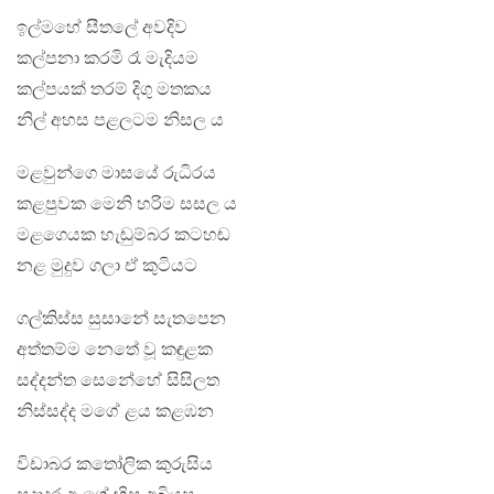
ඉල්මහේ සීතලේ අවදිව
කල්පනා කරමි රෑ මැදියම
කල්පයක් තරම් දිගු මතකය
නිල් අහස පළලටම නිසල ය
මළවුන්ගෙ මාසයේ රුධිරය
කළපුවක මෙනි හරිම සසල ය
මළගෙයක හැඬුම්බර කටහඬ
නළ මුදුව ගලා ඒ කුටියට
ගල්කිස්ස සුසානේ සැතපෙන
අත්තම්ම නෙතේ වූ කඳුළක
සද්දන්ත සෙනේහේ සිසිලත
නිස්සද්ද මගේ ළය කළඹන
විඩාබර කතෝලික කුරුසිය