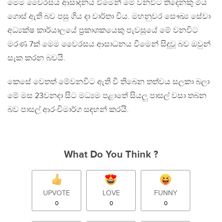
මෙම වෛරසය ආසාදනය වීමෙන් මේ වනවිට තිදෙනකු මිය
ගොස් ඇති බව පසු ගිය දා වාර්තා විය. මහනුවර සෞඛ්‍ය සේවා
අධ්‍යක්ෂ කාර්යාලයේ ප්‍රකාශකයෙකු පැවසූයේ මේ වනවිට
මරණ 7ක් මෙම වෛරසය ආසාධනය වීමෙන් සිදුවූ බව ඔවුන්
සැක කරන බවයි.
කෙසේ වෙතත් මේවනවිට ඇති වී තිබෙන තත්වය සලකා බලා
මේ මස 23වනදා සිට මධ්‍යම පළාතේ සියලු පාසල් වසා තබන
බව පාසල් ආරංචිමාර්ග සඳහන් කරයි.
What Do You Think ?
UPVOTE
LOVE
FUNNY
0
0
0