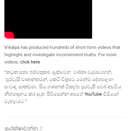
Vikalpa has produced hundreds of short-form videos that
highlight and investigate inconvenient truths. For more
videos,
click here
.
"කටුක සත්‍ය ඉස්මතුකර දැක්වෙන වාර්තා වැඩසටහන්,
පුරවැසි වෘතාන්තයන්, කෙටි චිත්‍රපට මෙන්ම දේශපාලන
සංවාද, සාකච්ඡා, සිය ගණනක් විකල්ප පුරවැසි වෙබ් අඩවිය
නිශ්පාදනය කර ඇත. පිවිසෙන්න අපගේ
YouTube
වීඩියෝ
චැනලයට."
ආරක්ෂාවන්න..!