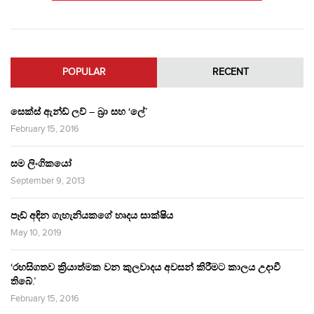
POPULAR
RECENT
සෙක්ස් ඇන්ඩ් ලව් – බ්‍රා සහ ‘ලේ’
February 15, 2016
සම ලිංගිකයෝ
September 9, 2013
පෑඩ් අඳින ගැහැනියකගේ හෘදය සාක්ෂිය
May 10, 2019
‘රහසිගතව ක්‍රියාත්මක වන කුලවාදය අවසන් කිරීමට කාලය උදාවී
තිබේ.’
February 15, 2016