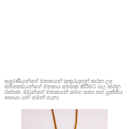
ආදරණීයන්ගේ මතකයන් (අතුරුදහන් කරන ලද
සමීපතමයන්ගේ මතකය අමතක කිරීමට බල කරන
රාජ්‍යක, ඔවුන්ගේ මතකයන් සමග සත්‍ය සහ යුක්තිය
සොයා යන ගමන් ගැන)