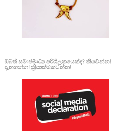
ඔබත් සමාජමාධ්‍ය පරිශීලකයෙක්ද? කියවන්න!
දැනගන්න! ක්‍රියාත්මකවන්න!