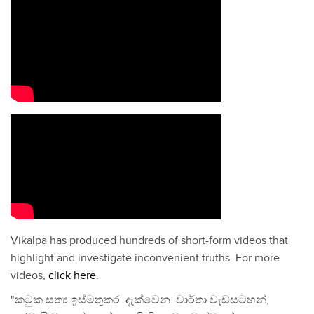
Vikalpa has produced hundreds of short-form videos that
highlight and investigate inconvenient truths. For more
videos,
click here
.
"කටුක සත්‍ය ඉස්මතුකර දැක්වෙන වාර්තා වැඩසටහන්,