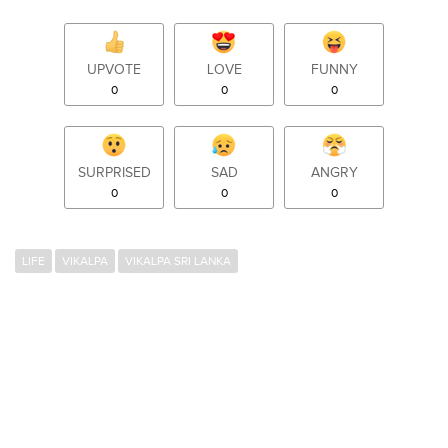
UPVOTE
LOVE
FUNNY
0
0
0
SURPRISED
SAD
ANGRY
0
0
0
LIFE
VIKALPA
VIKALPA SRI LANKA