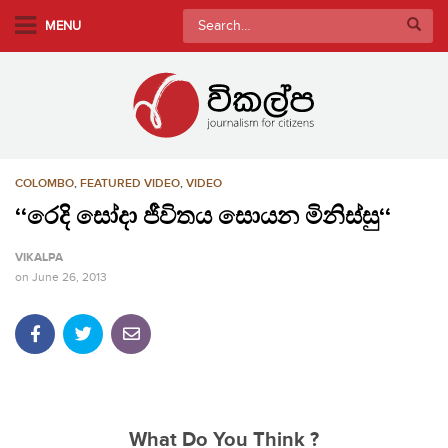
S
Search
MENU
k
for:
i
p
t
o
m
COLOMBO
,
FEATURED VIDEO
,
VIDEO
a
i
‘‘රෙදි සෝදා ජීවිතය සොයන මිනිස්සු‘‘
n
VIKALPA
c
on
June 26, 2013
o
n
t
e
n
t
What Do You Think ?