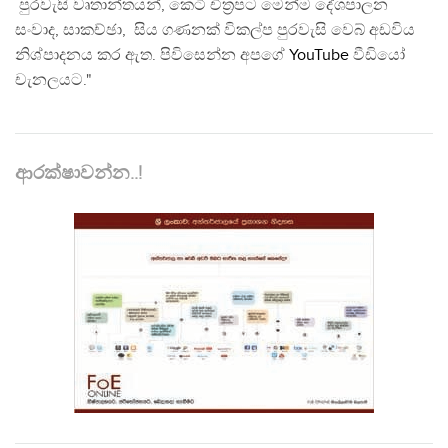
පුරවැසි වෘතාන්තයන්, කෙටි චිත්‍රපට මෙන්ම දේශපාලන
සංවාද, සාකච්ඡා, සිය ගණනක් විකල්ප පුරවැසි වෙබ් අඩවිය
නිශ්පාදනය කර ඇත. පිවිසෙන්න අපගේ
YouTube
වීඩියෝ
චැනලයට."
ආරක්ෂාවන්න..!