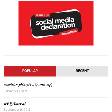
POPULAR
RECENT
සෙක්ස් ඇන්ඩ් ලව් – බ්‍රා සහ ‘ලේ’
February 15, 2016
සම ලිංගිකයෝ
September 9, 2013