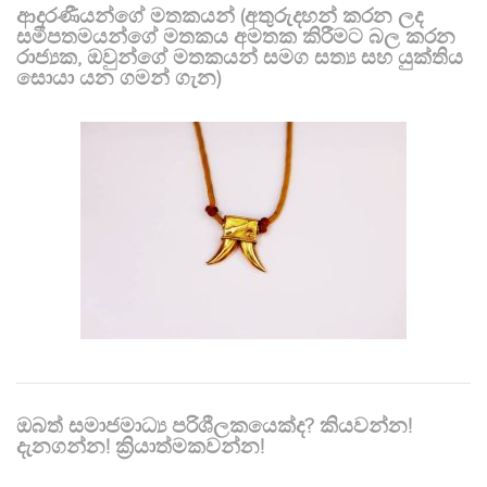
ආදරණීයන්ගේ මතකයන් (අතුරුදහන් කරන ලද
සමීපතමයන්ගේ මතකය අමතක කිරීමට බල කරන
රාජ්‍යක, ඔවුන්ගේ මතකයන් සමග සත්‍ය සහ යුක්තිය
සොයා යන ගමන් ගැන)
ඔබත් සමාජමාධ්‍ය පරිශීලකයෙක්ද? කියවන්න!
දැනගන්න! ක්‍රියාත්මකවන්න!