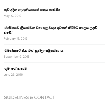
පෑඩ් අඳින ගැහැනියකගේ හෘදය සාක්ෂිය
May 10, 2019
‘රහසිගතව ක්‍රියාත්මක වන කුලවාදය අවසන් කිරීමට කාලය උදාවී
තිබේ.’
February 15, 2016
‘හිමින්සැරේ පියා විදා‘ සුනිලා සමුගත්තා ය.
September 9, 2013
‘භූමි’ ගේ කතාව
June 23, 2016
GUIDELINES & CONTACT