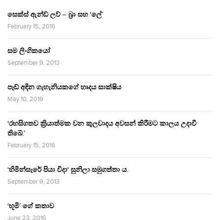
සෙක්ස් ඇන්ඩ් ලව් – බ්‍රා සහ ‘ලේ’
February 15, 2016
සම ලිංගිකයෝ
September 9, 2013
පෑඩ් අඳින ගැහැනියකගේ හෘදය සාක්ෂිය
May 10, 2019
‘රහසිගතව ක්‍රියාත්මක වන කුලවාදය අවසන් කිරීමට කාලය උදාවී
තිබේ.’
February 15, 2016
‘හිමින්සැරේ පියා විදා‘ සුනිලා සමුගත්තා ය.
September 9, 2013
‘භූමි’ ගේ කතාව
June 23, 2016