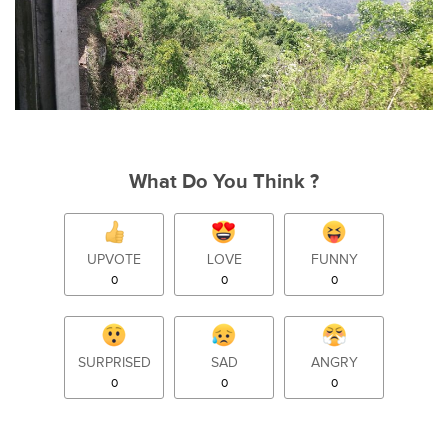
What Do You Think ?
UPVOTE
LOVE
FUNNY
0
0
0
SURPRISED
SAD
ANGRY
0
0
0