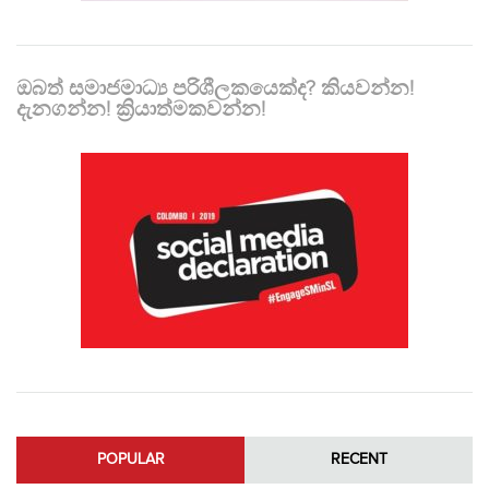
ඔබත් සමාජමාධ්‍ය පරිශීලකයෙක්ද? කියවන්න!
දැනගන්න! ක්‍රියාත්මකවන්න!
POPULAR
RECENT