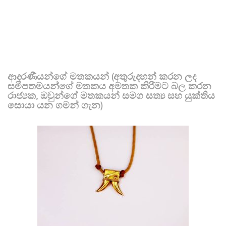
ආදරණීයන්ගේ මතකයන් (අතුරුදහන් කරන ලද
සමීපතමයන්ගේ මතකය අමතක කිරීමට බල කරන
රාජ්‍යක, ඔවුන්ගේ මතකයන් සමග සත්‍ය සහ යුක්තිය
සොයා යන ගමන් ගැන)