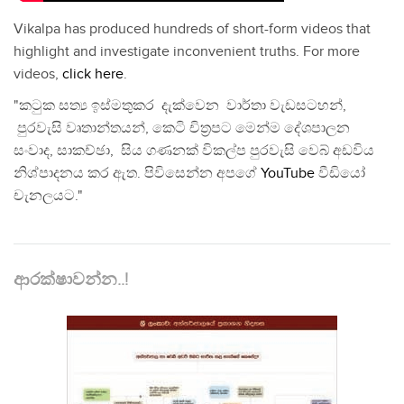
Vikalpa has produced hundreds of short-form videos that
highlight and investigate inconvenient truths. For more
videos,
click here
.
"කටුක සත්‍ය ඉස්මතුකර දැක්වෙන වාර්තා වැඩසටහන්,
පුරවැසි වෘතාන්තයන්, කෙටි චිත්‍රපට මෙන්ම දේශපාලන
සංවාද, සාකච්ඡා, සිය ගණනක් විකල්ප පුරවැසි වෙබ් අඩවිය
නිශ්පාදනය කර ඇත. පිවිසෙන්න අපගේ
YouTube
වීඩියෝ
චැනලයට."
ආරක්ෂාවන්න..!