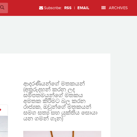
Subscribe:
RSS
|
EMAIL
ARCHIVES
ආදරණීයන්ගේ මතකයන්
(අතුරුදහන් කරන ලද
සමීපතමයන්ගේ මතකය
අමතක කිරීමට බල කරන
රාජ්‍යක, ඔවුන්ගේ මතකයන්
සමග සත්‍ය සහ යුක්තිය සොයා
යන ගමන් ගැන)