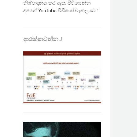
නිශ්පාදනය කර ඇත. පිවිසෙන්න
අපගේ
YouTube
වීඩියෝ චැනලයට."
ආරක්ෂාවන්න..!