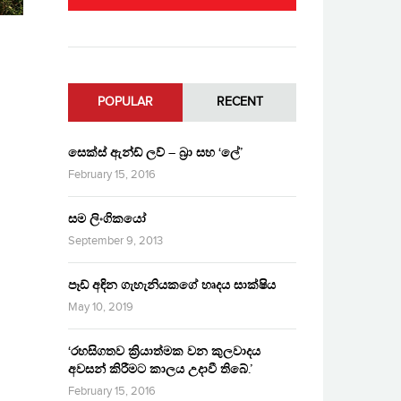
POPULAR
RECENT
සෙක්ස් ඇන්ඩ් ලව් – බ්‍රා සහ ‘ලේ’
February 15, 2016
සම ලිංගිකයෝ
September 9, 2013
පෑඩ් අඳින ගැහැනියකගේ හෘදය සාක්ෂිය
May 10, 2019
‘රහසිගතව ක්‍රියාත්මක වන කුලවාදය
අවසන් කිරීමට කාලය උදාවී තිබේ.’
February 15, 2016