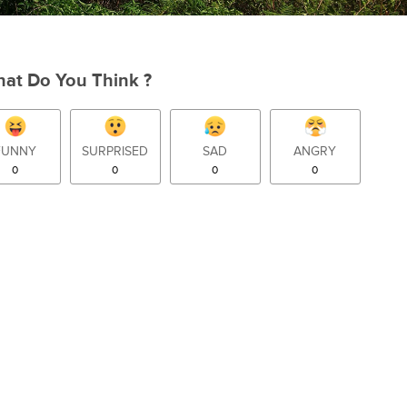
at Do You Think ?
FUNNY
SURPRISED
SAD
ANGRY
0
0
0
0