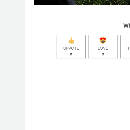
Wh
UPVOTE
LOVE
0
0