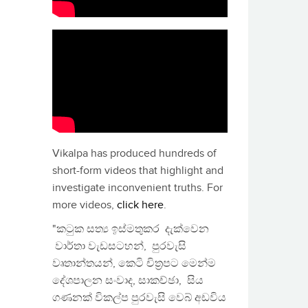
Vikalpa has produced hundreds of
short-form videos that highlight and
investigate inconvenient truths. For
more videos,
click here
.
"කටුක සත්‍ය ඉස්මතුකර දැක්වෙන
වාර්තා වැඩසටහන්, පුරවැසි
වෘතාන්තයන්, කෙටි චිත්‍රපට මෙන්ම
දේශපාලන සංවාද, සාකච්ඡා, සිය
ගණනක් විකල්ප පුරවැසි වෙබ් අඩවිය