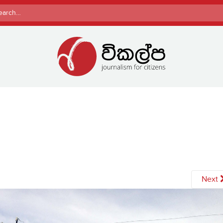
rch
Next