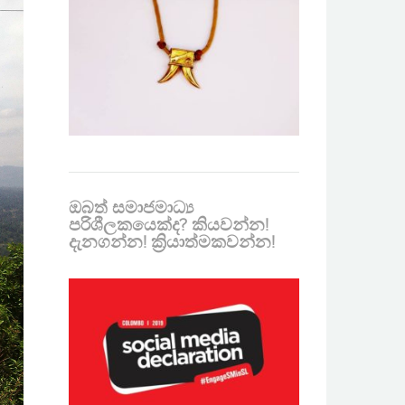
ඔබත් සමාජමාධ්‍ය
පරිශීලකයෙක්ද? කියවන්න!
දැනගන්න! ක්‍රියාත්මකවන්න!