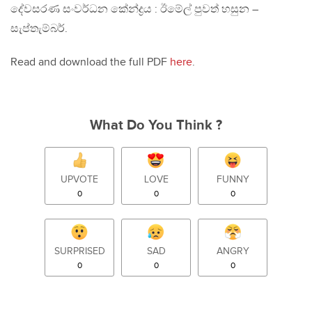
දේවසරණ සංවර්ධන කේන්ද්‍රය : ඊමේල් පුවත් හසුන –
සැප්තැම්බර්.
Read and download the full PDF
here
.
What Do You Think ?
UPVOTE
LOVE
FUNNY
0
0
0
SURPRISED
SAD
ANGRY
0
0
0