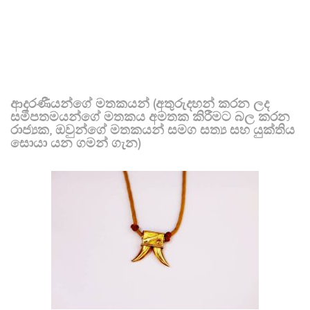
ආදරණීයන්ගේ මතකයන් (අතුරුදහන් කරන ලද
සමීපතමයන්ගේ මතකය අමතක කිරීමට බල කරන
රාජ්‍යක, ඔවුන්ගේ මතකයන් සමග සත්‍ය සහ යුක්තිය
සොයා යන ගමන් ගැන)