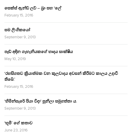
සෙක්ස් ඇන්ඩ් ලව් – බ්‍රා සහ ‘ලේ’
February 15, 2016
සම ලිංගිකයෝ
September 9, 2013
පෑඩ් අඳින ගැහැනියකගේ හෘදය සාක්ෂිය
May 10, 2019
‘රහසිගතව ක්‍රියාත්මක වන කුලවාදය අවසන් කිරීමට කාලය උදාවී
තිබේ.’
February 15, 2016
‘හිමින්සැරේ පියා විදා‘ සුනිලා සමුගත්තා ය.
September 9, 2013
‘භූමි’ ගේ කතාව
June 23, 2016