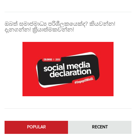
ඔබත් සමාජමාධ්‍ය පරිශීලකයෙක්ද? කියවන්න!
දැනගන්න! ක්‍රියාත්මකවන්න!
POPULAR
RECENT