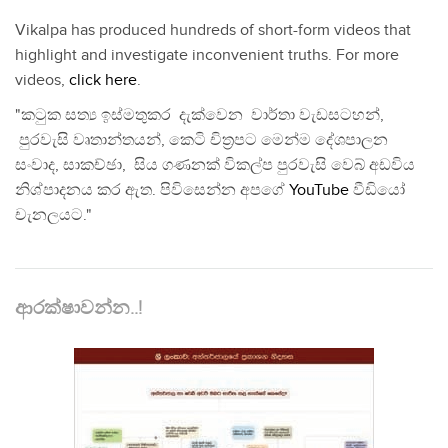
Vikalpa has produced hundreds of short-form videos that
highlight and investigate inconvenient truths. For more
videos,
click here
.
"කටුක සත්‍ය ඉස්මතුකර දැක්වෙන වාර්තා වැඩසටහන්,
පුරවැසි වෘතාන්තයන්, කෙටි චිත්‍රපට මෙන්ම දේශපාලන
සංවාද, සාකච්ඡා, සිය ගණනක් විකල්ප පුරවැසි වෙබ් අඩවිය
නිශ්පාදනය කර ඇත. පිවිසෙන්න අපගේ
YouTube
වීඩියෝ
චැනලයට."
ආරක්ෂාවන්න..!