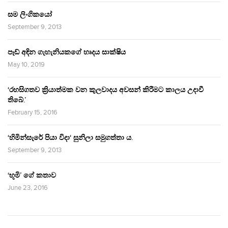
සම ලිංගිකයෝ
September 9, 2013
පෑඩ් අඳින ගැහැනියකගේ හෘදය සාක්ෂිය
May 10, 2019
‘රහසිගතව ක්‍රියාත්මක වන කුලවාදය අවසන් කිරීමට කාලය උදාවී
තිබේ.’
February 15, 2016
‘හිමින්සැරේ පියා විදා‘ සුනිලා සමුගත්තා ය.
September 9, 2013
‘භූමි’ ගේ කතාව
June 23, 2016