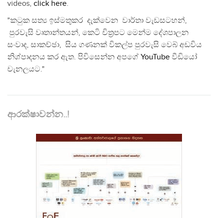
videos,
click here
.
"කටුක සත්‍ය ඉස්මතුකර දැක්වෙන වාර්තා වැඩසටහන්,
පුරවැසි වෘතාන්තයන්, කෙටි චිත්‍රපට මෙන්ම දේශපාලන
සංවාද, සාකච්ඡා, සිය ගණනක් විකල්ප පුරවැසි වෙබ් අඩවිය
නිශ්පාදනය කර ඇත. පිවිසෙන්න අපගේ
YouTube
වීඩියෝ
චැනලයට."
ආරක්ෂාවන්න..!