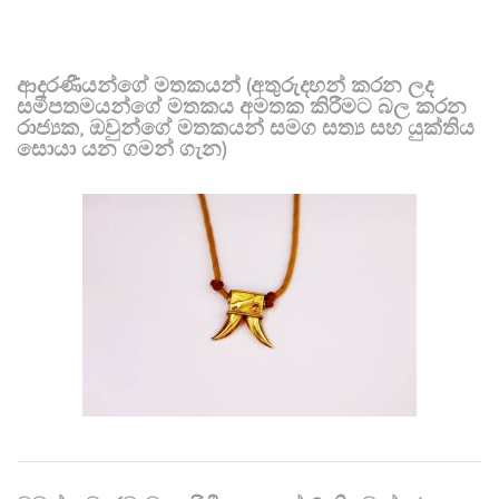
ආදරණීයන්ගේ මතකයන් (අතුරුදහන් කරන ලද
සමීපතමයන්ගේ මතකය අමතක කිරීමට බල කරන
රාජ්‍යක, ඔවුන්ගේ මතකයන් සමග සත්‍ය සහ යුක්තිය
සොයා යන ගමන් ගැන)