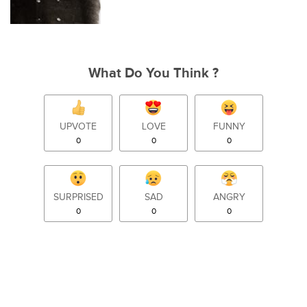
What Do You Think ?
UPVOTE
LOVE
FUNNY
0
0
0
SURPRISED
SAD
ANGRY
0
0
0