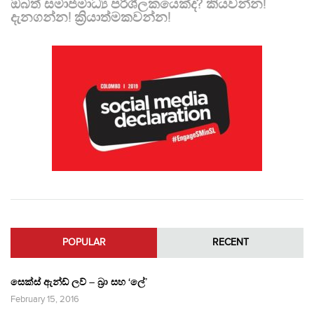
ඔබත් සමාජමාධ්‍ය පරිශීලකයෙක්ද? කියවන්න!
දැනගන්න! ක්‍රියාත්මකවන්න!
POPULAR
RECENT
සෙක්ස් ඇන්ඩ් ලව් – බ්‍රා සහ ‘ලේ’
February 15, 2016