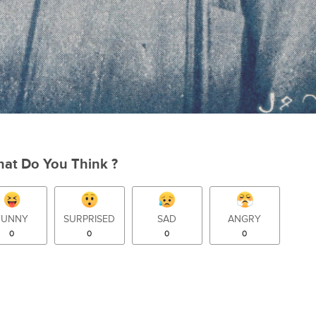
at Do You Think ?
FUNNY
SURPRISED
SAD
ANGRY
0
0
0
0