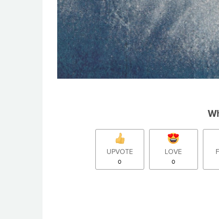
Wh
UPVOTE
LOVE
0
0