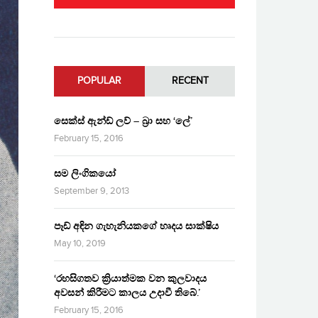
POPULAR
RECENT
සෙක්ස් ඇන්ඩ් ලව් – බ්‍රා සහ ‘ලේ’
February 15, 2016
සම ලිංගිකයෝ
September 9, 2013
පෑඩ් අඳින ගැහැනියකගේ හෘදය සාක්ෂිය
May 10, 2019
‘රහසිගතව ක්‍රියාත්මක වන කුලවාදය
අවසන් කිරීමට කාලය උදාවී තිබේ.’
February 15, 2016