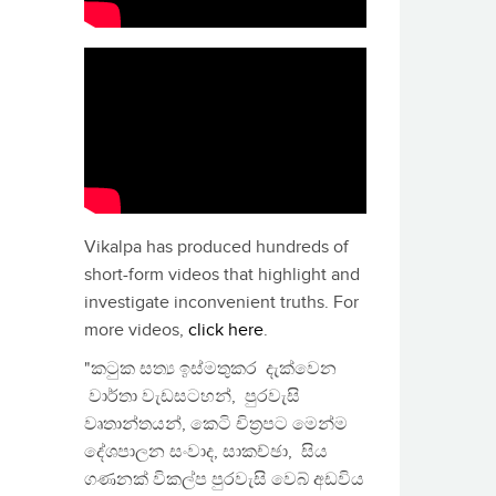
Vikalpa has produced hundreds of
short-form videos that highlight and
investigate inconvenient truths. For
more videos,
click here
.
"කටුක සත්‍ය ඉස්මතුකර දැක්වෙන
වාර්තා වැඩසටහන්, පුරවැසි
වෘතාන්තයන්, කෙටි චිත්‍රපට මෙන්ම
දේශපාලන සංවාද, සාකච්ඡා, සිය
ගණනක් විකල්ප පුරවැසි වෙබ් අඩවිය