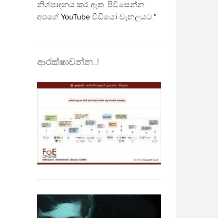
නිශ්පාදනය කර ඇත. පිවිසෙන්න
අපගේ
YouTube
වීඩියෝ චැනලයට."
ආරක්ෂාවන්න..!