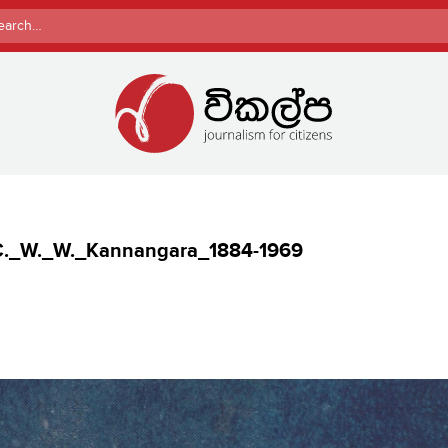
rch
f_C._W._W._Kannangara_1884-1969