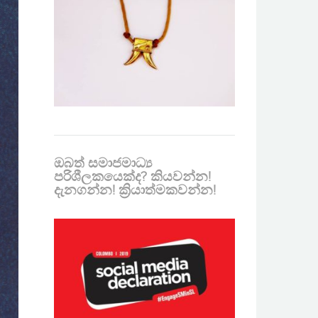
ඔබත් සමාජමාධ්‍ය
පරිශීලකයෙක්ද? කියවන්න!
දැනගන්න! ක්‍රියාත්මකවන්න!