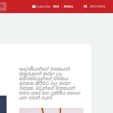
Subscribe:
RSS
|
EMAIL
ARCHIVES
ආදරණීයන්ගේ මතකයන්
(අතුරුදහන් කරන ලද
සමීපතමයන්ගේ මතකය
අමතක කිරීමට බල කරන
රාජ්‍යක, ඔවුන්ගේ මතකයන්
සමග සත්‍ය සහ යුක්තිය සොයා
යන ගමන් ගැන)