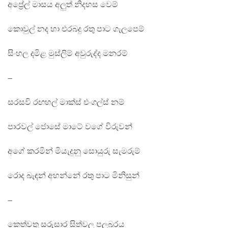
අප්‍රේල් මාසය අලුත් නිදහස වෙම්
කොවුල් නද හා එරබදු රතු පාට ගැලපෙම්
සිංහල දමිළ මුස්ලිම් අවුරුද්ද මනරම්
–
සරසවි රඟහල් මාක්ස් එංගල්ස් නම්
පාරවල් ජොසේ මාටේ වගේ විරුවන්
අගේ කරමින් මියැදුනු සොයුරු සැමරුම්
රොද බැඳන් අහන්නේ රතු පාට මිනිසුන්
–
කෙත්වතු සරුසාර සිත්වල පලබරය