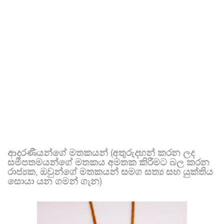
ආදරණීයන්ගේ මතකයන් (අතුරුදහන් කරන ලද
සමීපතමයන්ගේ මතකය අමතක කිරීමට බල කරන
රාජ්‍යක, ඔවුන්ගේ මතකයන් සමග සත්‍ය සහ යුක්තිය
සොයා යන ගමන් ගැන)