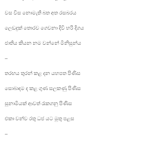
වස විස නොමැති බත අත රසබරය
ලෙඩදුක් තොරව ගෙවනා දිවි හරි දිගය
ජාතිය කියන නම වන්නේ මිනිසුන්ය
–
තරඟය තුරන් කළ දන යහපත පිණිස
සොබාදම ද කළ ගුණ සලකණු පිණිස
සුනාමියක් ආවත් රැකගනු පිණිස
එකා වන්ව රතු ධජ යට මුතු පළස
–