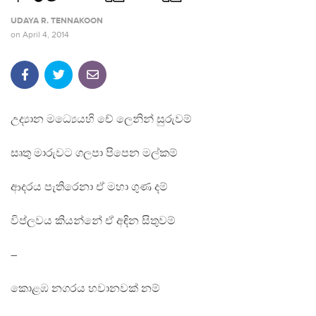
UDAYA R. TENNAKOON
on
April 4, 2014
උද්‍යාන මධ්‍යෙයහි චේ ලෙනින් සුරුවම්
සෘතු මාරුවට ගලපා පිපෙන මල්කම්
ආදරය පැතිරෙනා ඒ මහා ගුණ දම්
විප්ලවය කියන්නේ ඒ අඳින සිතුවම්
–
කොළඹ නගරය හවානවක් නම්