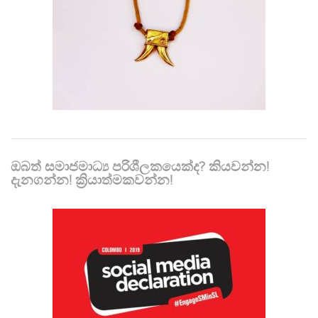
ඔබත් සමාජමාධ්‍ය පරිශීලකයෙක්ද? කියවන්න!
දැනගන්න! ක්‍රියාත්මකවන්න!