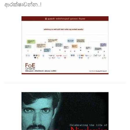
ආරක්ෂාවන්න..!