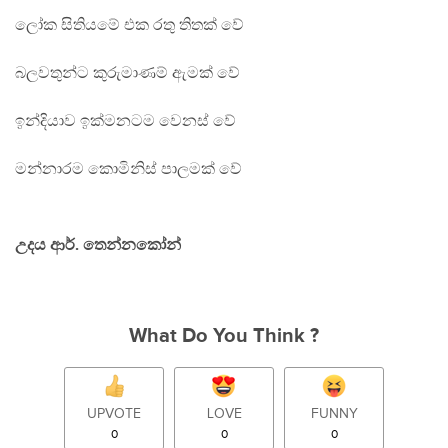
ලෝක සිතියමේ එක රතු තිතක් වේ
බලවතුන්ට කුරුමාණම් ඇමක් වේ
ඉන්දියාව ඉක්මනටම වෙනස් වේ
මන්නාරම කොමිනිස් පාලමක් වේ
උදය ආර්. තෙන්නකෝන්
What Do You Think ?
UPVOTE
LOVE
FUNNY
0
0
0