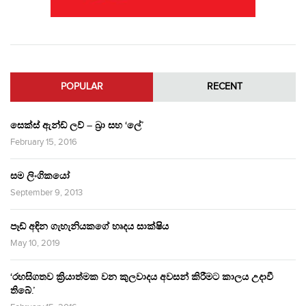
POPULAR
RECENT
සෙක්ස් ඇන්ඩ් ලව් – බ්‍රා සහ ‘ලේ’
February 15, 2016
සම ලිංගිකයෝ
September 9, 2013
පෑඩ් අඳින ගැහැනියකගේ හෘදය සාක්ෂිය
May 10, 2019
‘රහසිගතව ක්‍රියාත්මක වන කුලවාදය අවසන් කිරීමට කාලය උදාවී
තිබේ.’