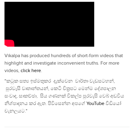
Vikalpa has produced hundreds of short-form videos that
highlight and investigate inconvenient truths. For more
videos,
click here
.
"කටුක සත්‍ය ඉස්මතුකර දැක්වෙන වාර්තා වැඩසටහන්,
පුරවැසි වෘතාන්තයන්, කෙටි චිත්‍රපට මෙන්ම දේශපාලන
සංවාද, සාකච්ඡා, සිය ගණනක් විකල්ප පුරවැසි වෙබ් අඩවිය
නිශ්පාදනය කර ඇත. පිවිසෙන්න අපගේ
YouTube
වීඩියෝ
චැනලයට."