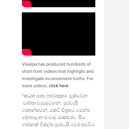
Vikalpa has produced hundreds of
short-form videos that highlight and
investigate inconvenient truths. For
more videos,
click here
.
"කටුක සත්‍ය ඉස්මතුකර දැක්වෙන
වාර්තා වැඩසටහන්, පුරවැසි
වෘතාන්තයන්, කෙටි චිත්‍රපට මෙන්ම
දේශපාලන සංවාද, සාකච්ඡා, සිය
ගණනක් විකල්ප පුරවැසි වෙබ් අඩවිය