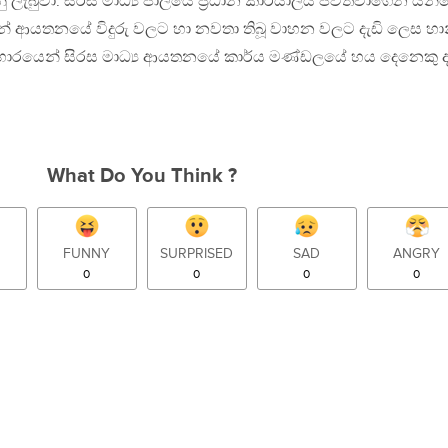
රනු ලැබුවා. සිරස මාධ්‍ය ජාලයේ ප්‍රධාන කාර්යාලය පවත්වාගෙන යන
ෙන් ආයතනයේ විදුරු වලට හා නවතා තිබූ වාහන වලට දැඩි ලෙස හා
 ප්‍රහාරයෙන් සිරස මාධ්‍ය ආයතනයේ කාර්ය මණ්ඩලයේ හය දෙනෙකු 
What Do You Think ?
FUNNY
SURPRISED
SAD
ANGRY
0
0
0
0