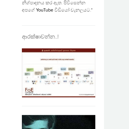
නිශ්පාදනය කර ඇත. පිවිසෙන්න
අපගේ
YouTube
වීඩියෝ චැනලයට."
ආරක්ෂාවන්න..!