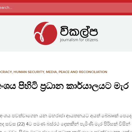
rch
CRACY
,
HUMAN SECURITY
,
MEDIA
,
PEACE AND RECONCILIATION
ි අංශය පිහිටි ප්‍රධාන කාර්යාලයට මැර
වෘත්ති අංශය පවත්වාගෙන යන මහරාජා ආයතනයට අයත් බේබෲක් පෙද
අද සවස (22) 4ට පමණ බස්රථ දෙකකින් පැමිණි මැර පිරිසක් විසින්