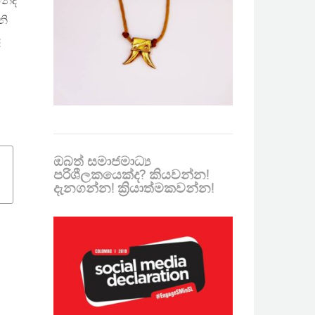
්නේද
නි
ද
ඔබත් සමාජමාධ්‍ය
පරිශීලකයෙක්ද? කියවන්න!
දැනගන්න! ක්‍රියාත්මකවන්න!