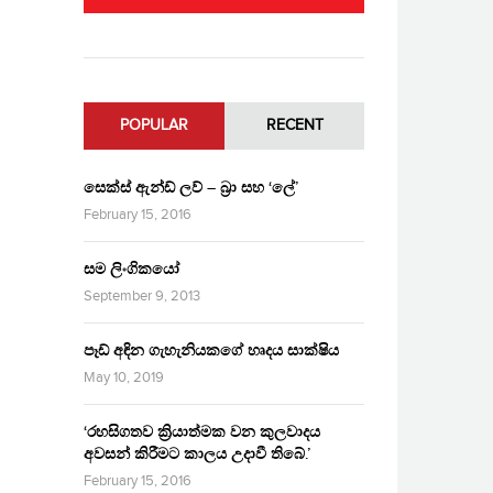
POPULAR
RECENT
සෙක්ස් ඇන්ඩ් ලව් – බ්‍රා සහ ‘ලේ’
February 15, 2016
සම ලිංගිකයෝ
September 9, 2013
පෑඩ් අඳින ගැහැනියකගේ හෘදය සාක්ෂිය
May 10, 2019
‘රහසිගතව ක්‍රියාත්මක වන කුලවාදය
අවසන් කිරීමට කාලය උදාවී තිබේ.’
February 15, 2016