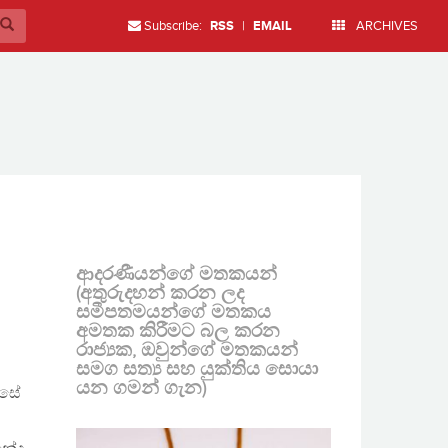
Subscribe:
RSS
|
EMAIL
ARCHIVES
ආදරණීයන්ගේ මතකයන්
(අතුරුදහන් කරන ලද
සමීපතමයන්ගේ මතකය
අමතක කිරීමට බල කරන
රාජ්‍යක, ඔවුන්ගේ මතකයන්
සමග සත්‍ය සහ යුක්තිය සොයා
යන ගමන් ගැන)
ෙසේ