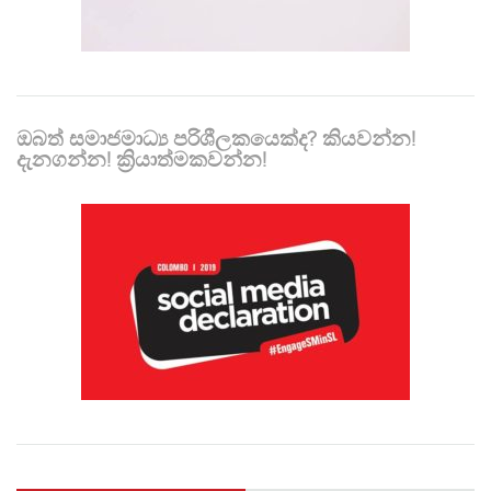
ඔබත් සමාජමාධ්‍ය පරිශීලකයෙක්ද? කියවන්න!
දැනගන්න! ක්‍රියාත්මකවන්න!