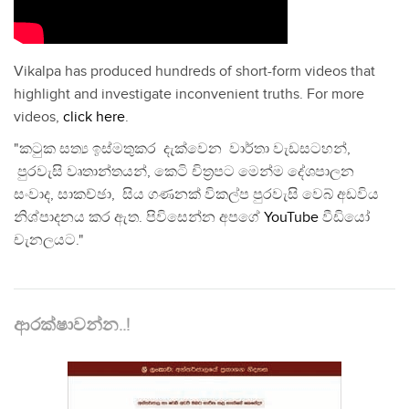
Vikalpa has produced hundreds of short-form videos that
highlight and investigate inconvenient truths. For more
videos,
click here
.
"කටුක සත්‍ය ඉස්මතුකර දැක්වෙන වාර්තා වැඩසටහන්,
පුරවැසි වෘතාන්තයන්, කෙටි චිත්‍රපට මෙන්ම දේශපාලන
සංවාද, සාකච්ඡා, සිය ගණනක් විකල්ප පුරවැසි වෙබ් අඩවිය
නිශ්පාදනය කර ඇත. පිවිසෙන්න අපගේ
YouTube
වීඩියෝ
චැනලයට."
ආරක්ෂාවන්න..!