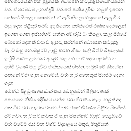
නොහිටියොත් ඒක පුදුමයක්. අධ්‍යාපන කටයුතු සම්බන්ධයෙන්
වරා ඒ තරමටම උනන්දුයි. වරාගේ ජාතිය ද්‍රවිඩ. නමුත් ඉගෙන
ගන්නේ සිංහල භාෂාවෙන්. ඒ ඇයි කියලා ඔහුගෙන් ඇසූ විට
ඔහු දෙන පිළිතුර තමයි අද තියෙන තත්ත්වෙත් එක්ක දෙමලෙන්
ඉගෙන ගෙන ඉස්සරහට යන්න අමාරුයි බං කියලා. කලා පීඨයේ
බොහෝ දෙනක් වරා ව ඇසුරු කරන්නේ අධ්‍යාපන කටයුතු
වලට ඔහු නොමසුරව උදවු කරන නිසා. පාලි විශ්ව විද්‍යාලයේ
ඉංග්‍රීසි පාඨමාලාවකට අයදුම් කළ වරාට ඒ සඳහා අවස්ථාව
අහිමි වුණේ ඔහු ද්‍රවිඩ ජාතිකයෙක් හින්දා. නමුත් මේ කියන්න
යන්නේ වරා ගැන නෙමෙයි. වරා හැර අනෙකුත් සියළුම දෙනා
ගැන.
තමන්ට සිදු වුණ අසාධාරණය වෙනුවෙන් පිළිසරණක්
පතාගෙන නීතිය ඉදිරියට යන්න වරා තීරණය කළා. නමුත් අද
වන විට වරා නැවත වතාවත් තමන්ගේ තීරණය පිළිබඳ සිතමින්
සිටිනවා. නැවත වතාවක් ඒ ගැන සිතන්නට ඔහුව පෙළඹුවේ
වරා වටේට රැස් වන විශ්ව විද්‍යාලයේ මිතුරු මිතුරියන්.