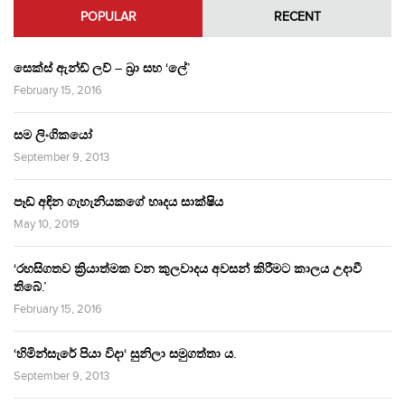
POPULAR
RECENT
සෙක්ස් ඇන්ඩ් ලව් – බ්‍රා සහ ‘ලේ’
February 15, 2016
සම ලිංගිකයෝ
September 9, 2013
පෑඩ් අඳින ගැහැනියකගේ හෘදය සාක්ෂිය
May 10, 2019
‘රහසිගතව ක්‍රියාත්මක වන කුලවාදය අවසන් කිරීමට කාලය උදාවී
තිබේ.’
February 15, 2016
‘හිමින්සැරේ පියා විදා‘ සුනිලා සමුගත්තා ය.
September 9, 2013