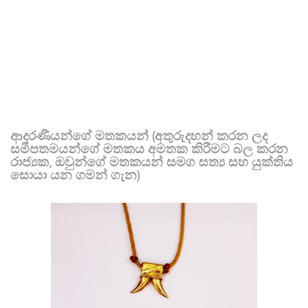
ආදරණීයන්ගේ මතකයන් (අතුරුදහන් කරන ලද
සමීපතමයන්ගේ මතකය අමතක කිරීමට බල කරන
රාජ්‍යක, ඔවුන්ගේ මතකයන් සමග සත්‍ය සහ යුක්තිය
සොයා යන ගමන් ගැන)