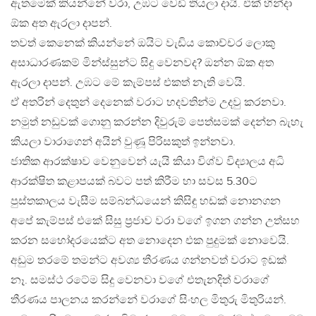
ඇතමෙක් කියන්නේ වරා, උඹට වෙඩි තියලා දායි. එක් හින්දා
ඕක අත ඇරලා දාපන්.
තවත් කෙනෙක් කියන්නේ ඔයිට වැඩිය කොච්චර ලොකු
අසාධාරණකම් මින්ස්සුන්ට සිදු වෙනවද? ඔන්න ඕක අත
ඇරලා දාපන්. උඹට මේ කැම්පස් එකත් නැති වෙයි.
ඒ අතරින් දෙතුන් දෙනෙක් වරාට හදවතින්ම උදවු කරනවා.
නමුත් නඩුවක් ගොනු කරන්න දිවුරුම් පෙත්සමක් දෙන්න බැහැ
කියලා වාරාගෙන් අයින් වුණූ පිරිසකුත් ඉන්නවා.
ජාතික ආරක්ෂාව වෙනුවෙන් යැයි කියා විශ්ව විද්‍යාලය අධි
ආරක්ෂිත කළාපයක් බවට පත් කිරීම හා සවස 5.30ට
පුස්තකාලය වැසීම සම්බන්ධයෙන් කිසිඳු හඩක් නොනගන
අපේ කැම්පස් එකේ සිසු ප්‍රජාව වරා වගේ ඉගන ගන්න උත්සහ
කරන සහෝදරයෙක්ට අත නොදෙන එක පුදුමක් නොවෙයි.
අඩුම තරමේ තමන්ට අවශ්‍ය තීරණය ගන්නවත් වරාට ඉඩක්
නෑ. සමස්ථ රටේම සිදු වෙනවා වගේ එතැනදිත් වරාගේ
තීරණය පාලනය කරන්නේ වරාගේ සිංහල මිතුරු මිතුරියන්.