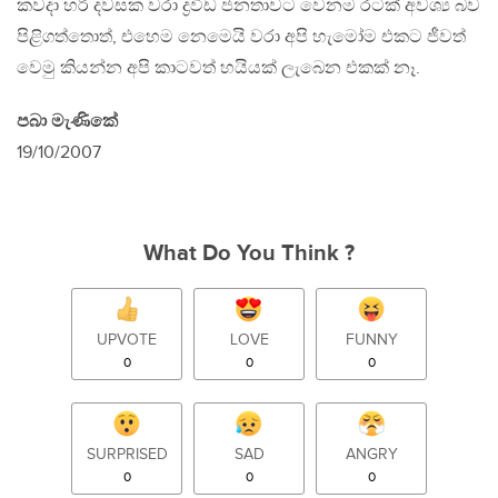
කවදා හරි දවසක වරා ද්‍රවිඩ ජනතාවට වෙනම රටක් අවශ්‍ය බව
පිළිගත්තොත්, එහෙම නෙමෙයි වරා අපි හැමෝම එකට ජීවත්
වෙමු කියන්න අපි කාටවත් හයියක් ලැබෙන එකක් නෑ.
පබා මැණිකේ
19/10/2007
What Do You Think ?
UPVOTE
LOVE
FUNNY
0
0
0
SURPRISED
SAD
ANGRY
0
0
0