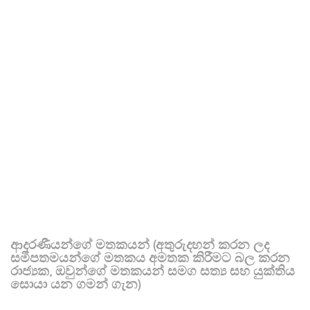
ආදරණීයන්ගේ මතකයන් (අතුරුදහන් කරන ලද
සමීපතමයන්ගේ මතකය අමතක කිරීමට බල කරන
රාජ්‍යක, ඔවුන්ගේ මතකයන් සමග සත්‍ය සහ යුක්තිය
සොයා යන ගමන් ගැන)