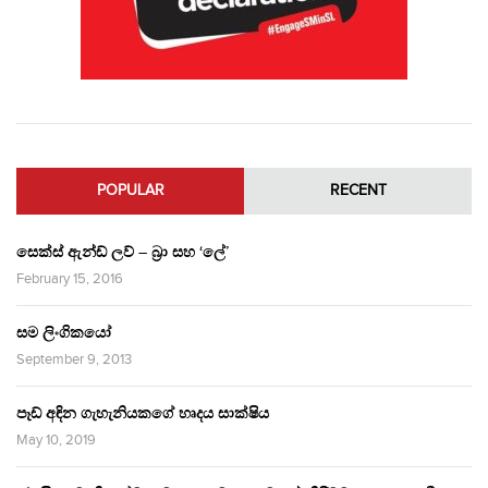
POPULAR
RECENT
සෙක්ස් ඇන්ඩ් ලව් – බ්‍රා සහ ‘ලේ’
February 15, 2016
සම ලිංගිකයෝ
September 9, 2013
පෑඩ් අඳින ගැහැනියකගේ හෘදය සාක්ෂිය
May 10, 2019