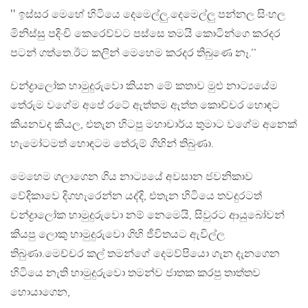
‛‛ ඉස්සර මෙහේ හිටියෙ දෙමෙල්ලු.දෙමෙල්ලු පන්නල සිංහල
මිනිස්සු පදිංචි කෙරෙව්වට පස්සෙ තමයි කොටින්ගෙ කරදර
පටන් ගත්තෙ.ඊට කලින් මෙහෙම කරදර තිබුණෙ නෑ.’’
චන්ද්‍රාලෝක හාමුදුරුවො කියන මේ කතාව මුළු නාට්‍යයේම
තේරුම වගේම අපේ රටේ ඇත්තම ඇත්ත කොච්චර හොඳට
කියනවද කියල, එතැන හිටපු මහාචාර්ය තුමාට වගේම අනෙක්
හැමෝටමත් හොඳටම තේරුම් ගිහින් තිබුණා.
මෙහෙම ගලාගෙන ගිය නාට්‍යයේ අවසාන ජවනිකාව
වේදිකාවෙ දිගහැරෙන්න යද්දි, එතැන හිටියෙ තවදුරටත්
චන්ද්‍රාලෝක හාමුදුරුවො නම් නෙමෙයි, සිවුරට ආයුබෝවන්
කියපු ලොකු හාමුදුරුවො ගිහි ජීවිතයට ඇවිල්ල
තිබුණා.මෙච්චර කල් තමන්ගේ දෙමව්පියො ගැන දැනගෙන
හිටියෙ නැති හාමුදුරුවො තමන්ව ජාතක කරපු තාත්තව
හොයාගෙන,