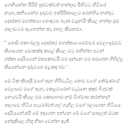
ගෙනියන්න පිරිමි පුළුටක්වත් නන්දාට පිහිටට හිටියේ
නැහැ.තනියෙන්ම දරුවව ඉස්පිරිතාලෙට අරන්ගිය නන්දට
දොස්තර මහත්තයා හොඳටම බැණ වැදුනයි කියල නන්දා මුළු
ශාලාවටම ඇහෙන්න කෑ ගහල කියනවා,
‛‛ පොඩි එකා බලපු දොස්තර මහත්තයා මෙච්චර වෙලා දරුවව
තියාගෙන මොකක්ද කළේ කියල මට බනින්න පටන්
ගත්තා.දෙයියනේ එතකොටයි මම දන්නෙ මම අරගෙන ගිහිල්ල
තියෙන්නෙ දරුවගෙ මළකඳ බව.’’
මේ ටික කියද්දි මගේ ඇඟ හිරිවැටිල යනව වගේ තේරුණා.ඒ
වෙලාවෙ මගේ ඇහැ කෙළවරෙන් වැටුනෙ කඳුළු බිංදුවක්
නෙවෙයි කියල මම කොහොම නම් විශ්වාස කරන්නද?
ශාලාවෙ හිටිය හැමෝමත් ගල් ගැහිල වගේ බලාගෙන හිටියෙ
දෙයියනේ,අපි මේ ඉඳගෙන ඉන්නෙ මේ වගේ සාපලත් රටක
නේදකියල හිතූ නිසා වෙන්න ඇති.