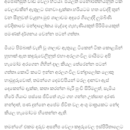
අපොන්සුත් වාඩි වෙලා හිටියා. ජයලත් මනෝරත්නයනුත් ටික
වෙලාවකින් ඇතුලට එනවා දැක්කා.හරියටම හත වෙද්දි තුන්
වන සීනුවත් වැදුනා.මුළු ශාලාවම අදුරෙ ගිලෙද්දි ලුම්බිණි
වේදිකාවෙ මන්දාලෝකය මැද්දෙ ගැහැණියකුත් පිරිමියෙකුත්
පමණක් දර්ශනය වෙන්න පටන් ගත්තා.
මීයට පිම්බාක් වැනි වූ ශාලාව ඇතුළෙ ටිකෙන් ටික කොළඹින්
හුඟාක් ඈත කදුරුවෙලිනුත් එහා අරලගංවිල මායිමට අපි
හැමෝම අරගෙන ගිහින් දාල කියල තේරෙන්න පටන්
ගත්තා.කොටි කටේ ඉන්න අරලගංවිල චන්ද්‍රාලෝක ලොකු
හාමුදුරුවොත්, තමන්ගෙ දෙමව්පියන් මරල දානවා ඇස්
දෙකෙන්ම දැක්ක, කතා කරන්න බැරි පුංචි සිරිමලුත්, සැමිය
හිරේ ගියාට පස්සෙ ජීවිතේ ගැට ගහ ගන්න උත්සාහ දරණ
නන්දාත්, පණ දුන්නෙ අපේම ජීවිත වල අංශු මාත්‍රයකට නේද
කියල හැමෝටම හිතෙන්න ඇති.
තමන්ගේ එකම දරුව අසනීප වෙලා කදුරුවෙල ඉස්පිරිතාලෙට