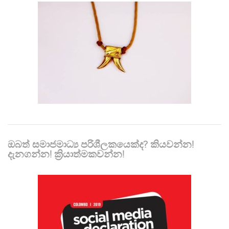
ඔබත් සමාජමාධ්‍ය පරිශීලකයෙක්ද? කියවන්න!
දැනගන්න! ක්‍රියාත්මකවන්න!