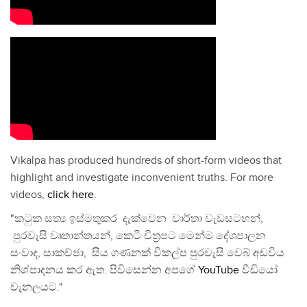
Vikalpa has produced hundreds of short-form videos that
highlight and investigate inconvenient truths. For more
videos,
click here
.
"කටුක සත්‍ය ඉස්මතුකර දැක්වෙන වාර්තා වැඩසටහන්,
පුරවැසි වෘතාන්තයන්, කෙටි චිත්‍රපට මෙන්ම දේශපාලන
සංවාද, සාකච්ඡා, සිය ගණනක් විකල්ප පුරවැසි වෙබ් අඩවිය
නිශ්පාදනය කර ඇත. පිවිසෙන්න අපගේ
YouTube
වීඩියෝ
චැනලයට."