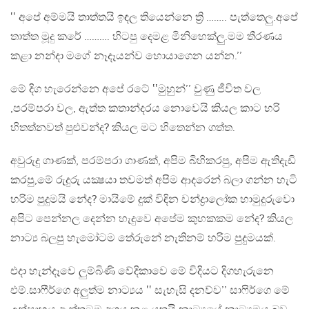
‛‛ අපේ අම්මයි තාත්තයි ඉඳල තියෙන්නෙ ත්‍රි …….. පැත්තෙලු.අපේ
තාත්ත මූදු කරේ ………. හිටපු දෙමළ මිනිහෙක්ලු.මම තීරණය
කළා නන්දා මගේ නෑදෑයන්ව හොයාගෙන යන්න.’’
මේ දිග හැරෙන්නෙ අපේ රටේ ‛‛මුහුන්’’ වුණු ජීවිත වල
,පරම්පරා වල, ඇත්ත කතාන්දරය නොවෙයි කියල කාට හරි
හිතත්නවත් පුළුවන්ද? කියල මට හිතෙන්න ගත්ත.
අවුරුදු ගාණක්, පරම්පරා ගාණක්, අපිම බිහිකරපු, අපිම ඇතිදැඩි
කරපු,මේ රුදුරු යක්‍ෂයා තවමත් අපිම ආදරෙන් බලා ගන්න හැටි
හරිම පුදුමයි නේද? මායිමේ දුක් විඳින චන්ද්‍රාලෝක හාමුදුරුවො
අපිට පෙන්නල දෙන්න හැදුවෙ අපේම කුහකකම නේද? කියල
නාට්‍ය බලපු හැමෝටම තේරුනේ නැතිනම් හරිම පුදුමයක්.
එදා හැන්දෑවෙ ලුම්බිණි වේදිකාවෙ මේ විදියට දිගහැරුනෙ
එම්.සාෆීර්ගෙ අලුත්ම නාට්‍යය ‛‛ සැහැසි දනව්ව’’ සාෆිර්ගෙ මේ