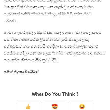
උත්සාහය ඇත්තටම අගය කළ යුතුයි.නාට්‍යයේ නාට්‍යමය බව
මහ ඉහළින් වර්ණනා කළ නොහැකි වුණත් සංකල්පමය
පැත්තෙන් සාෆීර් නිර්භීතයි කියල අපිට පිළිගන්න සිද්ධ
වෙනවා.
නාට්‍යය ඉවර වෙලා ඔහුට සුභ පතලා ආපහු එන වෙලාවෙම
මම හිතා ගත්තා මේක ලියන්න ඕනෑමයි කියල.ලොකු
හේතුවකට නම් නෙවෙයි වේදිකා නාට්‍යයේ කාලීන සමාජ
වගකීම හේදිලා යන කාලෙක ‛‛සාෆීර්’’ ගත් උත්සාහය ඇත්තටම
ප්‍රසංශනීය හින්දා.සාෆීර් නුඔට දිරි !
සමන් තිලක බණ්ඩාර.
What Do You Think ?