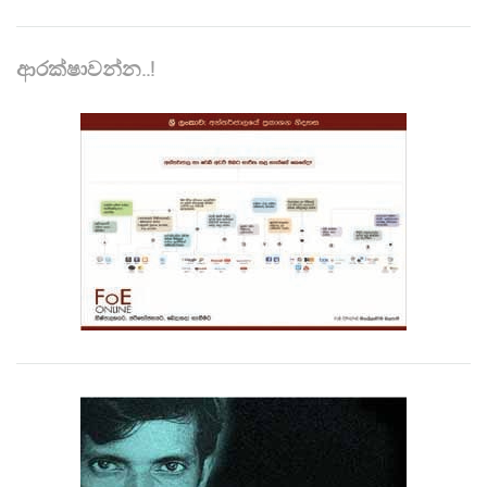
ආරක්ෂාවන්න..!