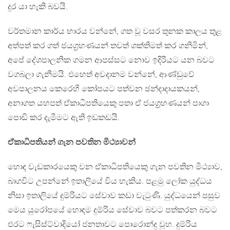
දුර යා හැකි බවයි.
වර්තමාන කාර්ය භාරය වන්නේ, ගත වූ වසර තුනක කාලය තුළ
අත්පත් කර ගත් ජයග‍්‍රහණයන් තවත් ශක්තිමත් කර ගනිමින්,
අපේ දේශපාලනික ගමන ආපස්සට නොව ඉදිරියට යන බවට
වගබලා ගැනීමයි. එහෙත් අවදානම වන්නේ, ආණ්ඩුවේ
අවපාලනය කෙරෙහි කෝපයට පත්වන ඡන්දාදායකයන්,
අනාගත යහපත් ඒකාධිපතියෙකු පතා ඒ ජයග‍්‍රහණයන් පාගා
පොඩි කර දැමීමට ඇති ඉඩකඩයි.
ඒකාධිපතියන් ගැන පවතින මිථ්‍යාවන්
හොඳ වැඩකාරයෙකු වන ඒකාධිපතියෙකු ගැන පවතින මිථ්‍යාව,
බාගවිට උපන්නේ ඉතාලියේ විය හැකිය. පළමු ලෝක යුද්ධය
නිසා ඉතාලියේ දුම්රියට සේවාව කඩා වැටුණි. යුද්ධයෙන් පසුව
මෙය යුරෝපයේ හොඳම දුම්රිය සේවාව බවට පත්කරන බවට
එරට ෆැසිස්ට්වාදියෝ ජනතාවට පොරොන්දු වූහ. දුම්රිය