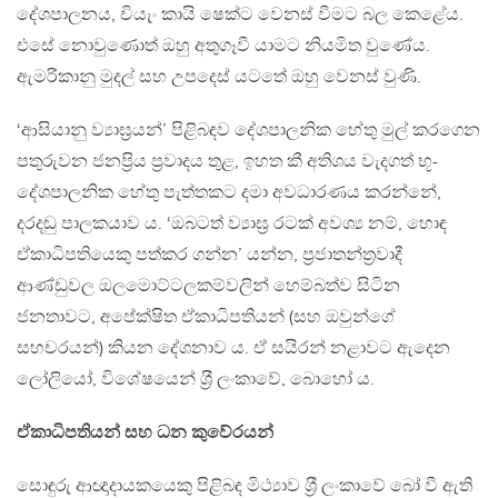
දේශපාලනය, චියැං කායි ෂෙක්ට වෙනස් වීමට බල කෙළේය.
එසේ නොවුණොත් ඔහු අතුගෑවී යාමට නියමිත වුණේය.
ඇමරිකානු මුදල් සහ උපදෙස් යටතේ ඔහු වෙනස් වුණි.
‘ආසියානු ව්‍යාඝ‍්‍රයන්’ පිළිබඳව දේශපාලනික හේතු මුල් කරගෙන
පතුරුවන ජනප‍්‍රිය ප‍්‍රවාදය තුළ, ඉහත කී අතිශය වැදගත් භූ-
දේශපාලනික හේතු පැත්තකට දමා අවධාරණය කරන්නේ,
දරදඬු පාලකයාව ය. ‘ඔබටත් ව්‍යාඝ‍්‍ර රටක් අවශ්‍ය නම්, හොඳ
ඒකාධිපතියෙකු පත්කර ගන්න’ යන්න, ප‍්‍රජාතන්ත‍්‍රවාදී
ආණ්ඩුවල ඔලමොට්ටලකම්වලින් හෙම්බත්ව සිටින
ජනතාවට, අපේක්ෂිත ඒකාධිපතියන් (සහ ඔවුන්ගේ
සහචරයන්) කියන දේශනාව ය. ඒ සයිරන් නළාවට ඇදෙන
ලෝලියෝ, විශේෂයෙන් ශ‍්‍රී ලංකාවේ, බොහෝ ය.
ඒකාධිපතියන් සහ ධන කුවේරයන්
සොඳුරු ආඥාදායකයෙකු පිළිබඳ මිථ්‍යාව ශ‍්‍රී ලංකාවේ බෝ වී ඇති