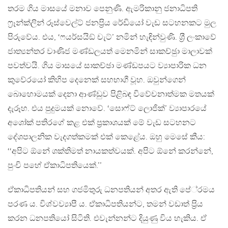
තරම ගිය මාසයේ මනාව පෙනුණි. ඇමරිකානු ජනාධිපති
ෆ‍්‍රෑන්ක්ලින් රූස්වෙල්ට් ජනප‍්‍රිය රේඩියෝ වැඩ සටහනකට මුල
පිරුවේය. එය, ‘ෆයර්සයිඞ් චැට්’ නමින් හැඳින්වුණි. ශ‍්‍රී ලංකාවේ
ජාත්‍යන්තර වාණිජ මණ්ඩලයත් මෙනමින් සාකච්ඡුා මාලාවක්
පවත්වයි. ගිය මාසයේ සාකච්ඡා මණ්ඩපයට ව්‍යාපාරික ධන
කුවේරයෝ කිහිප දෙනෙක් සහභාගී වූහ. ඔවුන්ගෙන්
බොහොමයක් දෙනා ආණ්ඩුව පිළිබඳ විවේචනාත්මක මතයක්
දැරූහ. එය පුදුමයක් නොවේ. ‘සොෆ්ට් ලොජික්’ ව්‍යාපාරයේ
අශෝක් පතිරගේ කළ එක් ප‍්‍රකාශයක් මේ වැඩ සටහනට
දේශපාලනික වැදගත්කමක් එක් කෙළේය. ඔහු මෙසේ කීය:
‘‘අපිට ඕනේ ශක්තිමත් නායකත්වයක්. අපිට ඕනේ කරන්නේ,
පුංචි පහේ ඒකාධිපතියෙක්.’’
ඒකාධිපතියන් සහ ගජමිතුරු ධනපතියන් අතර ඇති පේ‍්‍රමය
පරණ ය. විශ්වව්‍යාපී ය. ඒකාධිපතියන්ට, තමන් වඩාත් ප‍්‍රිය
කරන ධනපතියෝ සිටිති. එවැන්නන්ට දියුණු විය හැකිය. ඒ