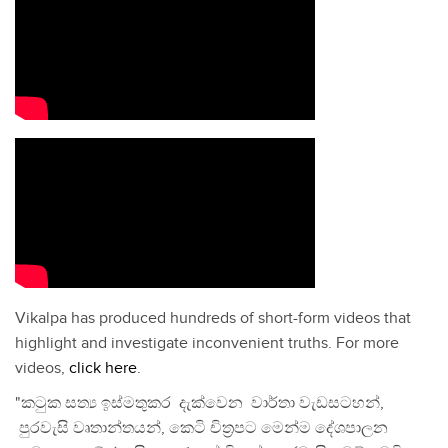
Vikalpa has produced hundreds of short-form videos that
highlight and investigate inconvenient truths. For more
videos,
click here
.
"කටුක සත්‍ය ඉස්මතුකර දැක්වෙන වාර්තා වැඩසටහන්,
පුරවැසි වෘතාන්තයන්, කෙටි චිත්‍රපට මෙන්ම දේශපාලන