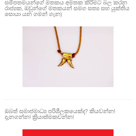
සමීපතමයන්ගේ මතකය අමතක කිරීමට බල කරන
රාජ්‍යක, ඔවුන්ගේ මතකයන් සමග සත්‍ය සහ යුක්තිය
සොයා යන ගමන් ගැන)
ඔබත් සමාජමාධ්‍ය පරිශීලකයෙක්ද? කියවන්න!
දැනගන්න! ක්‍රියාත්මකවන්න!