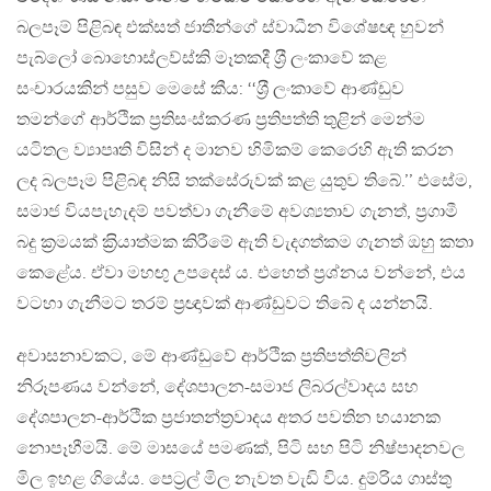
බලපෑම් පිළිබඳ එක්සත් ජාතීන්ගේ ස්වාධීන විශේෂඥ හුවන්
පැබ්ලෝ බොහොස්ලව්ස්කි මෑතකදී ශ‍්‍රී ලංකාවේ කළ
සංචාරයකින් පසුව මෙසේ කීය: ‘‘ශ‍්‍රී ලංකාවේ ආණ්ඩුව
තමන්ගේ ආර්ථික ප‍්‍රතිසංස්කරණ ප‍්‍රතිපත්ති තුළින් මෙන්ම
යටිතල ව්‍යාපෘති විසින් ද මානව හිමිකම් කෙරෙහි ඇති කරන
ලද බලපෑම පිළිබඳ නිසි තක්සේරුවක් කළ යුතුව තිබේ.’’ එසේම,
සමාජ වියපැහැදම් පවත්වා ගැනීමේ අවශ්‍යතාව ගැනත්, ප‍්‍රගාමී
බදු ක‍්‍රමයක් ක‍්‍රියාත්මක කිරීමේ ඇති වැදගත්කම ගැනත් ඔහු කතා
කෙළේය. ඒවා මහඟු උපදෙස් ය. එහෙත් ප‍්‍රශ්නය වන්නේ, එය
වටහා ගැනීමට තරම් ප‍්‍රඥාවක් ආණ්ඩුවට තිබේ ද යන්නයි.
අවාසනාවකට, මේ ආණ්ඩුවේ ආර්ථික ප‍්‍රතිපත්තිවලින්
නිරූපණය වන්නේ, දේශපාලන-සමාජ ලිබරල්වාදය සහ
දේශපාලන-ආර්ථික ප‍්‍රජාතන්ත‍්‍රවාදය අතර පවතින භයානක
නොපෑහීමයි. මේ මාසයේ පමණක්, පිටි සහ පිටි නිෂ්පාදනවල
මිල ඉහළ ගියේය. පෙට‍්‍රල් මිල නැවත වැඩි විය. දුම්රිය ගාස්තු