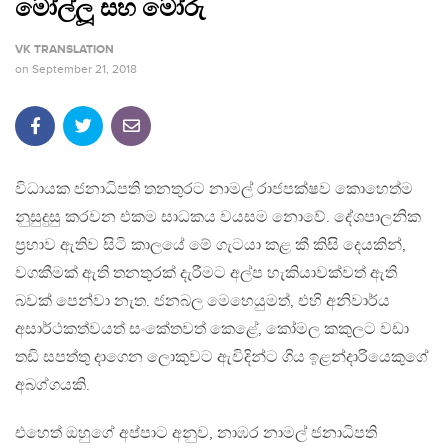
මෝල්ලූ සහ මෝරු
VK TRANSLATION
on
September 21, 2018
විධායක ජනාධිපති තනතුරට නාමල් රාජපක්ෂව කොහෙත්ම
නුසුදුසු කරවන එකම සාධකය වයසම නොවේ. දේශපාලනික
ප‍්‍රභාව ඇතිව සිටි කාලයේ මේ ගැටයා කළ කී කිසි දෙයකින්,
වගකීමක් ඇති තනතුරක් දැරීමට අල්ප හැකියාවක්වත් ඇති
බවක් පෙන්වා නැත. ජනබල මෙහෙයුමත්, එහි අනිවාර්ය
අසාර්ථකත්වයත් සංකේතවත් කෙළේ, කෝමල කකුලට වඩා
තඩි සපත්තු දාගෙන ලොකුවට ඇවිදින්ට ගිය ඉළන්දාරියෙකුගේ
අබග්ගයකි.
එහෙත් ඔහුගේ අප්පාට අනුව, නාඹර නාමල් ජනාධිපති