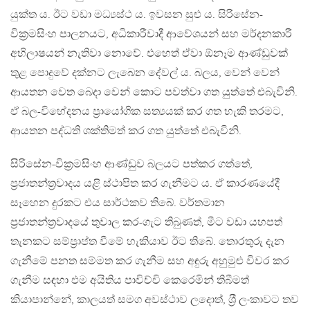
යුක්ත ය. ඊට වඩා මධ්‍යස්ථ ය. ඉවසන සුළු ය. සිරිසේන-
වික‍්‍රමසිංහ පාලනයට, අධිකාරීවාදී ආවේශයන් සහ මර්දනකාරී
අභිලාෂයන් නැතිවා නොවේ. එහෙත් ඒවා ඕනෑම ආණ්ඩුවක්
තුළ පොදුවේ දක්නට ලැබෙන දේවල් ය. බලය, වෙන් වෙන්
ආයතන වෙත බෙදා වෙන් කොට පවත්වා ගත යුත්තේ එබැවිනි.
ඒ බල-විභේදනය ප‍්‍රායෝගික සත්‍යයක් කර ගත හැකි තරමට,
ආයතන පද්ධති ශක්තිමත් කර ගත යුත්තේ එබැවිනි.
සිරිසේන-වික‍්‍රමසිංහ ආණ්ඩුව බලයට පත්කර ගත්තේ,
ප‍්‍රජාතන්ත‍්‍රවාදය යළි ස්ථාපිත කර ගැනීමට ය. ඒ කාරණයේදී
සෑහෙන දුරකට එය සාර්ථකව තිබේ. වර්තමාන
ප‍්‍රජාතන්ත‍්‍රවාදයේ තුවාල කර-ගැට තිබුණත්, මීට වඩා යහපත්
තැනකට සම්ප‍්‍රාප්ත වීමේ හැකියාව ඊට තිබේ. තොරතුරු දැන
ගැනීමේ පනත සම්මත කර ගැනීම සහ අඳුරු අහුමුළු විවර කර
ගැනීම සඳහා එම අයිතිය පාවිච්චි කෙරෙමින් තිබීමත්
කියාපාන්නේ, කාලයත් සමග අවස්ථාව ලදොත්, ශ‍්‍රී ලංකාවට තව