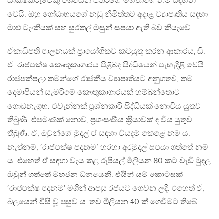
සාක්ෂිකරුවෙකු වශයෙන් පතිරගේ මහතාගේ නම සඳහන්
වෙයි. ඔහු ගෝඨාභයගේ නඩු නිමිත්තට අදාළ ව්‍යාපෘතිය සඳහා
මාළු ටැංකියක් සහ සුරතල් මසුන් සපයා ඇති බව කියැවේ.
ඒකාධිපති පාලනයක් ප‍්‍රායෝගිකව කටයුතු කරන ආකාරය, ඞී.
ඒ. රාජපක්ෂ කෞතුකාගාරය පිළිබඳ සිද්ධියෙන් පැහැදිළි වෙයි.
රාජපක්ෂලා තමන්ගේ රාජකීය ව්‍යාපෘතියට අනුගතව, තම
දෙමාපියන් සැමරීමේ කෞතුකාගාරයක් හම්බන්තොට
ගොඩනැගූහ. එවැන්නක් ප‍්‍රශ්නකාරී සිද්ධියක් නොවිය යුතුව
තිබුණි. එපමණක් නොව, ප‍්‍රශංසණීය ක‍්‍රියාවක් ද විය යුතුව
තිබුණි. ඒ, ඔවුන්ගේ මුදල් ඒ සඳහා වියදම් කෙළේ නම් ය.
නැත්නම්, ‘රාජපක්ෂ පදනම’ හරහා අරමුදල් සපයා ගත්තේ නම්
ය. එහෙත් ඒ සඳහා වැය කළ රුපියල් මිලියන 80 කට වැඩි මුදල
ඔවුන් ගත්තේ මහජන ධනයෙනි. එයින් යම් කොටසක්
‘රාජපක්ෂ පදනම’ මගින් ආපසු රජයට ගෙවන ලදි. එහෙත් ඒ,
බලයෙන් වීසි වූ පසුව ය. තව මිලියන 40 ක් ගෙවීමට තිබේ.