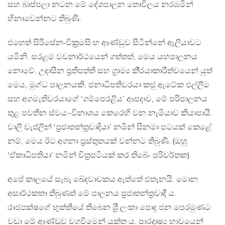
සහ බාප්පලා නටන මේ දේශපාලන තොවිලය නරඹමින්
හිනාවෙන්නට තිබුණි.
එහෙත් සිරිසේන-වික‍්‍රමසිංහ ආණ්ඩුව සිටින්නේ ඈලියාවට
යමිනි. සරළම වචනාර්ථයෙන් ගත්තත්, මෙය යහපාලනය
නොවේ. උදාසීන ප‍්‍රතිපත්ති සහ ග‍්‍රාම්‍ය කි‍්‍රයාකාරීත්වයෙන් යුත්
මෙය, මුග්ධ පාලනයකි. ජනාධිපතිවරයා කජු ඇටේක එල්ලීම
සහ අගමැතිවරයාගේ ‘ගම්පෙරළිය’ ආපදාව, මේ පරිපාලනය
තුළ පවතින ස්වයං-විනාශය කෙරෙහි වන නැමියාව කියාපායි.
චාලි චැප්ලින් ‘ප‍්‍රජාතන්ත‍්‍රවාදියා’ නමින් සිනමා පටයක් කෙළේ
නම්, මෙය ඊට අගනා ප‍්‍රස්තුතයක් වන්නට තිබුණි. (ඔහු
‘ඒකාධිපතියා’ නමින් චිත‍්‍රපටියක් කර තිබේ- පරිවර්තක).
අපේ කාලයේ සැබෑ ඛේදවාචකය ඇත්තේ එතැනයි. මොන
අසාර්ථකතා තිබුණත් මේ පාලනය ප‍්‍රජාතන්ත‍්‍රවාදී ය.
රාජපක්ෂගේ භුක්තියේ තිබෙන ශ‍්‍රී ලංකා පොදු ජන පෙරමුණට
වඩා මේ ආණ්ඩුව වගවීමෙන් යුක්ත ය. පාරදෘෂ්‍ය භාවයෙන්