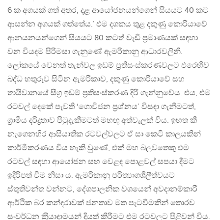
6 ක අගයක් ගත් අතර, දළ ආයෝජනයන්ගෙන් සියයට 40 කට
ආසන්න අගයක් ගත්තේය.’ එම දශකය තුළ දකුණු කොරියාවේ
ආනයනයන්ගෙන් සියයට 80 කටත් වැඩි ප‍්‍රමාණයක් සඳහා
වන වියදම පිරිමසා ගැනුණේ ඇමරිකානු ආධාරවලිනි.
ලෝකයේ වෙනත් තැන්වල ඉඩම් ප‍්‍රතිසංස්කරණවලට එරෙහිව
බද්ධ හතුරුව සිටින ඇමරිකාව, දකුණු කොරියාවේ සහ
තායිවානයේ සීග‍්‍ර ඉඩම් ප‍්‍රතිසංස්කරණ දිරි ගැන්නුවේය. එය, එම
රටවල් දෙකේ පැවති ‘ගොවිජන ප‍්‍රශ්නය’ විසඳා ගැනීමටත්,
ග‍්‍රාමීය දරිද්‍රතාව පිටුදැකීමටත් මහඟු අත්වැලක් විය. ඉහත කී
නැගෙනහිර ආසියාතික රටවල්වලට ඒ සා කෙටි කාලයකින්
කාර්මීකරණය විය හැකි වුණේ, එක් මහ බලවතෙකු එම
රටවල් සඳහා ආයෝජන සහ වෙළඳ පොළවල් සපයා දීමට
ඉදිරිපත් වීම නිසා ය. ඇමරිකානු පරිත්‍යාගශීලීත්වයට
ස්තුතිවන්ත වන්නට, දේශපාලනික වශයෙන් අවදානම්කාරී
ආර්ථික බර කන්දරාවක් ජනතාව මත පැටවීමකින් තොරව
සංවර්ධන ක‍්‍රියාදාමයන් දියත් කිරීමට එම රටවලට පිළිවන් විය.