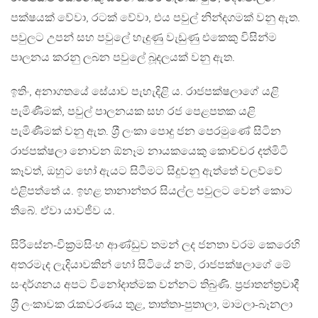
පක්ෂයක් වේවා, රටක් වේවා, එය පවුල් නින්දගමක් වනු ඇත.
පවුලට උපන් සහ පවුලේ හැදුණු වැඩුණු එකෙකු විසින්ම
පාලනය කරනු ලබන පවුලේ බූදලයක් වනු ඇත.
ඉතිං, අනාගතයේ සේයාව පැහැදිළි ය. රාජපක්ෂලාගේ යළි
පැමිණීමක්, පවුල් පාලනයක සහ රජ පෙළපතක යළි
පැමිණීමක් වනු ඇත. ශ‍්‍රී ලංකා පොදු ජන පෙරමුණේ සිටින
රාජපක්ෂලා නොවන ඕනෑම නායකයෙකු කොච්චර දත්මිටි
කෑවත්, ඔහුට හෝ ඇයට සිටීමට සිදුවනු ඇත්තේ වලව්වේ
එළිපත්තේ ය. ඉහළ තානාන්තර සියල්ල පවුලට වෙන් කොට
තිබේ. ඒවා යාවජීව ය.
සිරිසේන-වික‍්‍රමසිංහ ආණ්ඩුව තමන් ලද ජනතා වරම කෙරෙහි
අතරමැද ලැදියාවකින් හෝ සිටියේ නම්, රාජපක්ෂලාගේ මේ
සංදර්ශනය අපට විනෝදාත්මක වන්නට තිබුණි. ප‍්‍රජාතන්ත‍්‍රවාදී
ශ‍්‍රී ලංකාවක රැකවරණය තුළ, තාත්තා-පුතාලා, මාමලා-බෑනලා