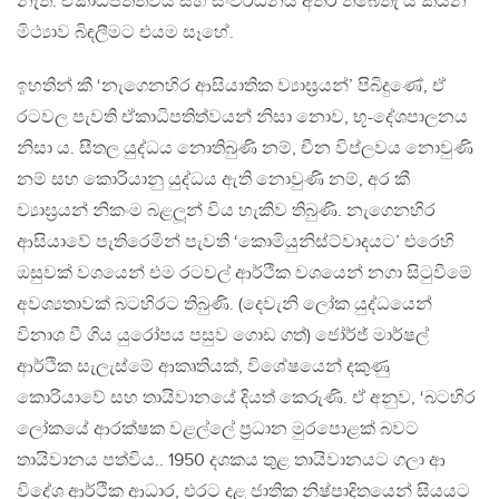
නැත. ඒකාධිපතිත්වය සහ සංවර්ධනය අතර තිබෙතැ යි කියන
මිථ්‍යාව බිඳලීමට එයම සෑහේ.
ඉහතින් කී ‘නැගෙනහිර ආසියාතික ව්‍යාඝ‍්‍රයන්’ පිබිදුණේ, ඒ
රටවල පැවති ඒකාධිපතිත්වයන් නිසා නොව, භූ-දේශපාලනය
නිසා ය. සීතල යුද්ධය නොතිබුණි නම්, චීන විප්ලවය නොවුණි
නම් සහ කොරියානු යුද්ධය ඇති නොවුණි නම්, අර කී
ව්‍යාඝ‍්‍රයන් නිකංම බළලූන් විය හැකිව තිබුණි. නැගෙනහිර
ආසියාවේ පැතිරෙමින් පැවති ‘කොමියුනිස්ට්වාදයට’ එරෙහි
ඔසුවක් වශයෙන් එම රටවල් ආර්ථික වශයෙන් නගා සිටුවීමේ
අවශ්‍යතාවක් බටහිරට තිබුණි. (දෙවැනි ලෝක යුද්ධයෙන්
විනාශ වී ගිය යුරෝපය පසුව ගොඩ ගත්) ජෝර්ජ් මාර්ෂල්
ආර්ථික සැලැස්මේ ආකෘතියක්, විශේෂයෙන් දකුණු
කොරියාවේ සහ තායිවානයේ දියත් කෙරුණි. ඒ අනුව, ‘බටහිර
ලෝකයේ ආරක්ෂක වළල්ලේ ප‍්‍රධාන මුරපොළක් බවට
තායිවානය පත්විය.. 1950 දශකය තුළ තායිවානයට ගලා ආ
විදේශ ආර්ථික ආධාර, එරට දළ ජාතික නිෂ්පාදිතයෙන් සියයට