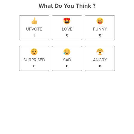
What Do You Think ?
UPVOTE
LOVE
FUNNY
1
0
0
SURPRISED
SAD
ANGRY
0
0
0