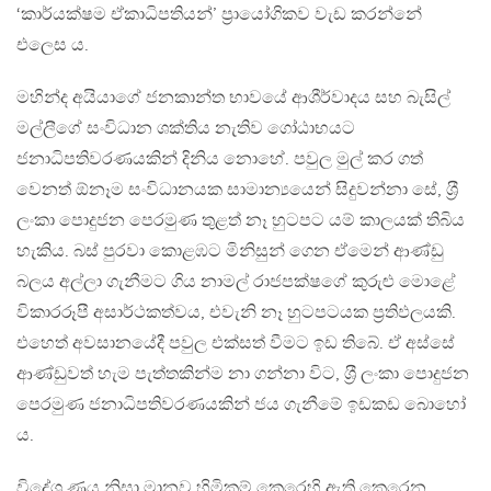
‘කාර්යක්ෂම ඒකාධිපතියන්’ ප‍්‍රායෝගිකව වැඩ කරන්නේ
එලෙස ය.
මහින්ද අයියාගේ ජනකාන්ත භාවයේ ආශීර්වාදය සහ බැසිල්
මල්ලීගේ සංවිධාන ශක්තිය නැතිව ගෝඨාභයට
ජනාධිපතිවරණයකින් දිනිය නොහේ. පවුල මුල් කර ගත්
වෙනත් ඕනෑම සංවිධානයක සාමාන්‍යයෙන් සිදුවන්නා සේ, ශ‍්‍රී
ලංකා පොදුජන පෙරමුණ තුළත් නෑ හුටපට යම් කාලයක් තිබිය
හැකිය. බස් පුරවා කොළඹට මිනිසුන් ගෙන ඒමෙන් ආණ්ඩු
බලය අල්ලා ගැනීමට ගිය නාමල් රාජපක්ෂගේ කුරුළු මොළේ
විකාරරූපී අසාර්ථකත්වය, එවැනි නෑ හුටපටයක ප‍්‍රතිඵලයකි.
එහෙත් අවසානයේදී පවුල එක්සත් වීමට ඉඩ තිබේ. ඒ අස්සේ
ආණ්ඩුවත් හැම පැත්තකින්ම නා ගන්නා විට, ශ‍්‍රී ලංකා පොදුජන
පෙරමුණ ජනාධිපතිවරණයකින් ජය ගැනීමේ ඉඩකඩ බොහෝ
ය.
විදේශ ණය නිසා මානව හිමිකම් කෙරෙහි ඇති කෙරෙන