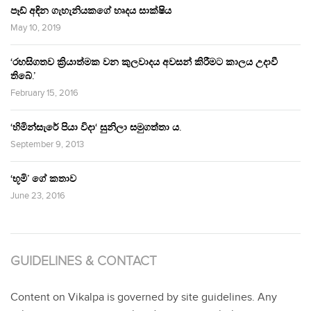
පෑඩ් අඳින ගැහැනියකගේ හෘදය සාක්ෂිය
May 10, 2019
‘රහසිගතව ක්‍රියාත්මක වන කුලවාදය අවසන් කිරීමට කාලය උදාවී
තිබේ.’
February 15, 2016
‘හිමින්සැරේ පියා විදා‘ සුනිලා සමුගත්තා ය.
September 9, 2013
‘භූමි’ ගේ කතාව
June 23, 2016
GUIDELINES & CONTACT
Content on Vikalpa is governed by site guidelines. Any