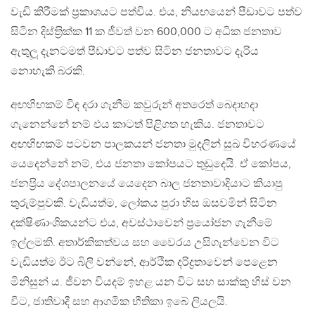
වැඩි කිරීමක් ප‍්‍රකාශයට පත්විය. එය, නියඟයෙන් පීඩාවට පත්ව
සිටින දිස්ත‍්‍රික්ක 11 ක ජීවත් වන 600,000 ට අධික ජනතාව
ඇතුලූ දැනටමත් පීඩාවට පත්ව සිටින ජනතාවට දැරිය
නොහැකි බරකි.
අඟහිඟකම් විඳ දරා ගැනීම කවුරුන් අතරෙත් බෙදාහදා
ගැනෙන්නේ නම් එය කාටත් පිළිගත හැකිය. ජනතාවට
අඟහිඟකම් පටවන පාලකයන් ජනතා මුදලින් සුඛ විහරණයේ
යෙදෙන්නේ නම්, එය ජනතා කෝපයට තුඩුදෙයි. ඒ කෝපය,
ජනප‍්‍රිය දේශපාලනයේ යෙදෙන බාල ජනතාවාදියාට කියාපු
තුරුම්පුවකි. වැඩියත්ම, ලෝකය පුරා හිස ඔසවමින් සිටින
දක්ෂිණාංශිකයන්ට එය, අවස්ථාවෙන් ප‍්‍රයෝජන ගැනීමේ
ඉල්ලමකි. අතාර්කිකත්වය සහ වෛරය උසිගැන්වෙන විට
වැඩියත්ම ඊට බිලි වන්නේ, ආර්ථික දරිද්‍රතාවෙන් පෙළෙන
මිනිසුන් ය. ජීවන වියදම් ඉහළ යන විට සහ සාක්කු හිස් වන
විට, ජාතිවාදී සහ ආගමික භීතිකා ඉබේ ලියලයි.