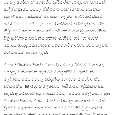
රටවල් අතරින් ‘නැගෙනහිර ආසියාතික ව්‍යාඝ‍්‍රයන්’ වශයෙන්
හැඳින්වුණු මේ රටවල් කිහිපය බොහෝ දෙනාට දර්ශනය
වුණේ මහා හාස්කමක් වශයෙනි. අලූතින් කාර්මීකරණය වී
සංවර්ධනය වූ මේ නැගෙනහිර ආසියාතික රටවල් හතරේම
තිබුණේ මහජන ඡන්දයෙන් තේරී පත් වූ ආණ්ඩු නොවූ නිසා,
සීග‍්‍ර ආර්ථික සංවර්ධනය අත්කර ගැනීමට නම්, නැණවත්,
සොඳුරු ආඥාදායකයෙකුගේ මගපෙන්වීම අවශ්‍ය බවට බලවත්
විශ්වාසයක් ගොඩනැගුණි.
එහෙත් ඒකාධිපතියන්ගේ කෙරුවාව නැණවත් වන්නේවත්,
සොඳුරු වන්නේවත් නැති බව ඔප්පු කිරීමට, තුන්වැනි
ලෝකයේ සෙසු රටවල අත්දැකීම් හොඳටම සෑහේ. ඇත්ත
වශයෙන්ම, 1990 දශකය දක්වාම, ආසියාවේ, අප‍්‍රිකාවේ සහ
දකුණු ඇමරිකාවේ බහුතරයක් රටවල සිටියේ සිවිල් හෝ හමුදා
ඒකාධිපතියන් ය. ඒ කිසි රටක්, අර කී අලූතෙන් කාර්මීකරණය
වූ රටවල් අත්කර ගත් සංවර්ධන මට්ටමට කිට්ටු වුණේවත්