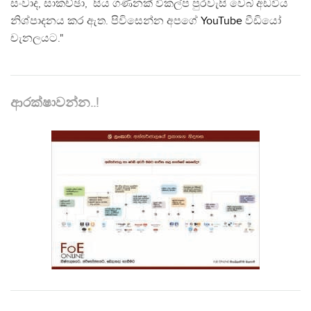
සංවාද, සාකච්ඡා, සිය ගණනක් විකල්ප පුරවැසි වෙබ් අඩවිය
නිශ්පාදනය කර ඇත. පිවිසෙන්න අපගේ
YouTube
වීඩියෝ
චැනලයට."
ආරක්ෂාවන්න..!