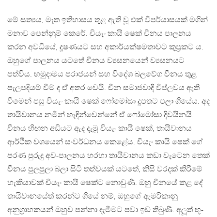
මේ සත්‍යය, මෑත ඉතිහාසය තුළ ඇති වූ එක් විපර්යාසයක් මගින්
මනාව පෙන්නුම් කෙරේ. චියැං කායි ෂෙක් චීනය පාලනය
කරන අවධියේ, දූෂණයට සහ අකාර්යක්ෂමතාවට කුප‍්‍රකට ය.
ඔහුගේ පාලනය යටතේ චීනය ව්‍යසනයෙන් ව්‍යසනයට
පත්විය. හමුදාමය පරාජයන් සහ විදේශ බලවේග චීනය තුළ
පැලපදියම් වීම් ද ඒ අතර වෙයි. චීන සමාජවාදී විප්ලවය ඇති
වීමෙන් පසු චියැං කායි ෂෙක් ෆෝමෝසා දූපතට පලා ගියේය. අද
තායිවානය නමින් හැඳින්වෙන්නේ ඒ ෆෝමෝසා දිවයිනයි.
චීනය හිඟන අඩියට ඇද දැමූ චියැං කායී ෂෙක්, තායිවානය
ආර්ථික වශයෙන් සංවර්ධනය කෙළේය. චියැං කායි ෂෙක් ගේ
පරණ පුරුදු අව-පාලනය හරහා තායිවානය කඩා වැටෙන තෙක්
චීනය පුලපුලා බලා සිටි තත්වයක් යටතේ, කිසි වරදක් කිරීමේ
හැකියාවක් චියැං කායී ෂෙක්ට නොවුණි. ඔහු චීනයේ කළ දේ
තායිවානයේත් කරන්ට ගියේ නම්, ඔහුගේ ඇමරිකානු
අනුග‍්‍රාහකයන් ඔහුව පන්නා දැමීමට පවා ඉඩ තිබුණි. අලූත් භූ-