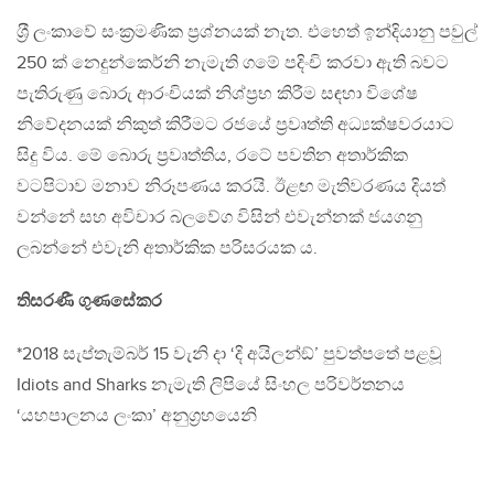
ශ‍්‍රී ලංකාවේ සංක‍්‍රමණික ප‍්‍රශ්නයක් නැත. එහෙත් ඉන්දියානු පවුල්
250 ක් නෙදුන්කෙර්නි නැමැති ගමේ පදිංචි කරවා ඇති බවට
පැතිරුණු බොරු ආරංචියක් නිශ්ප‍්‍රභ කිරීම සඳහා විශේෂ
නිවේදනයක් නිකුත් කිරීමට රජයේ ප‍්‍රවෘත්ති අධ්‍යක්ෂවරයාට
සිදු විය. මේ බොරු ප‍්‍රවෘත්තිය, රටේ පවතින අතාර්කික
වටපිටාව මනාව නිරූපණය කරයි. ඊළඟ මැතිවරණය දියත්
වන්නේ සහ අවිචාර බලවේග විසින් එවැන්නක් ජයගනු
ලබන්නේ එවැනි අතාර්කික පරිසරයක ය.
තිසරණී ගුණසේකර
*2018 සැප්තැම්බර් 15 වැනි දා ‘දි අයිලන්ඞ්’ පුවත්පතේ පළවූ
Idiots and Sharks නැමැති ලිපියේ සිංහල පරිවර්තනය
‘යහපාලනය ලංකා’ අනුග‍්‍රහයෙනි