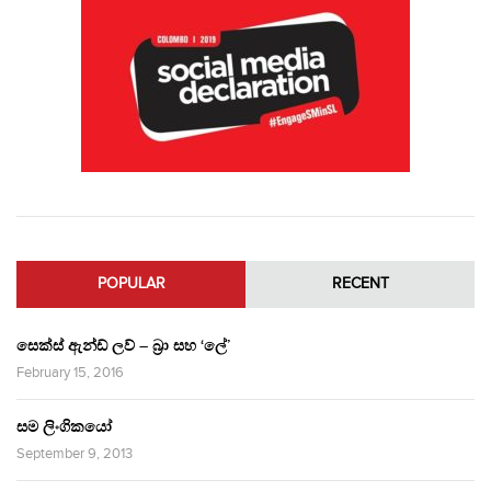
POPULAR
RECENT
සෙක්ස් ඇන්ඩ් ලව් – බ්‍රා සහ ‘ලේ’
February 15, 2016
සම ලිංගිකයෝ
September 9, 2013