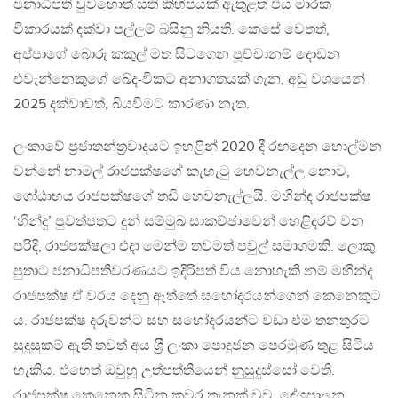
ජනාධිපති වුවහොත් සති කිහිපයක් ඇතුළත එය මාරක
විකාරයක් දක්වා පල්ලම් බසිනු නියති. කෙසේ වෙතත්,
අප්පාගේ බොරු කකුල් මත සිටගෙන පූච්චානම් දොඩන
එවැන්නෙකුගේ ඛේද-විකට අනාගතයක් ගැන, අඩු වශයෙන්
2025 දක්වාවත්, බියවීමට කාරණා නැත.
ලංකාවේ ප‍්‍රජාතන්ත‍්‍රවාදයට ඉහළින් 2020 දී රඟදෙන හොල්මන
වන්නේ නාමල් රාජපක්ෂගේ කැහැටු හෙවනැල්ල නොව,
ගෝඨාභය රාජපක්ෂගේ තඩි හෙවනැල්ලයි. මහින්ද රාජපක්ෂ
‘හින්දු’ පුවත්පතට දුන් සම්මුඛ සාකච්ඡාවෙන් හෙළිදරව් වන
පරිදි, රාජපක්ෂලා එදා මෙන්ම තවමත් පවුල් සමාගමකි. ලොකු
පුතාට ජනාධිපතිවරණයට ඉදිරිපත් විය නොහැකි නම් මහින්ද
රාජපක්ෂ ඒ වරය දෙනු ඇත්තේ සහෝදරයන්ගෙන් කෙනෙකුට
ය. රාජපක්ෂ දරුවන්ට සහ සහෝදරයන්ට වඩා එම තනතුරට
සුදුසුකම් ඇති තවත් අය ශ‍්‍රී ලංකා පොදුජන පෙරමුණ තුළ සිටිය
හැකිය. එහෙත් ඔවුහූ උත්පත්තියෙන් නුසුදුස්සෝ වෙති.
රාජපක්ෂ කෙනෙකු සිටින කවර තැනක් වුව, දේශපාලන