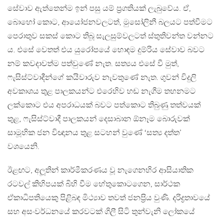
සේවාව ඇත්තෙන්ම ඉන් පසු යම් ප‍්‍රගතියක් ලැබුවේය. ඒ,
බොහෝ කොට, ආයෝජනවලටත්, මුසෝලිනී බලයට පත්වීමට
පෙරාතුව සකස් කොට තිබූ සැලසුම්වලටත් ස්තුතිවන්ත වන්නට
ය. එසේ වෙතත් එය යුරෝපයේ හොඳම දුම්රිය සේවාව බවට
නම් කවදාවත්ම පත්වුණේ නැත. සත්‍යය එසේ වී මුත්,
ෆැසිස්ට්වාදීන්ගේ කයිවාරුව නැවතුණේ නැත. ගුවන් විදුලි
අවකාශය තුළ පාලකයන්ට එරෙහිව හඬ නැගීම තහනමට
ලක්කොට එය අපරාධයක් බවට පත්කොට තිබුණු තත්වයක්
තුළ, ෆැසිස්ට්වාදී පාලකයන් දෙසාබාන ඕනෑම බොරුවක්
සාමූහික ජන විඥානය තුළ සටහන් වුණේ ‘සත්‍ය දත්ත’
වශයෙනි.
ඊළඟට, අලූතින් කාර්මීකරණය වූ නැගෙනහිර ආසියාතික
රටවල් කිහිපයක් බිහි වීම හේතුකොටගෙන, සාර්ථක
ඒකාධිපතියෙකු පිළිබඳ මිථ්‍යාව තවත් ජනප‍්‍රිය වුණි. දරිද්‍රතාවයේ
සහ අසංවර්ධනයේ කරවටක් ගිලී සිටි තුන්වැනි ලෝකයේ