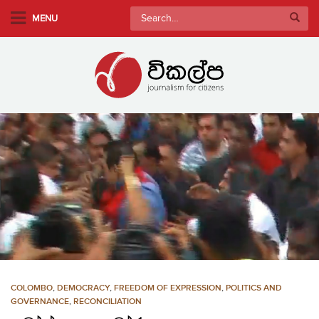
S
Search
MENU
k
for:
i
p
t
o
m
a
i
n
c
o
n
t
e
n
COLOMBO
,
DEMOCRACY
,
FREEDOM OF EXPRESSION
,
POLITICS AND
t
GOVERNANCE
,
RECONCILIATION