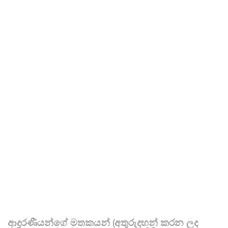
ආදරණීයන්ගේ මතකයන් (අතුරුදහන් කරන ලද