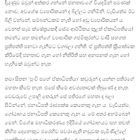
දියුණුව ඔවුන් අත්කර ගන්නේ ජනතාවගේ වියදමින් පමණක්
නොව, අවශේෂ ව්‍යපාරිකයන් ද බිල්ලට ගනිමිනි. වැඩියත්ම ඊට
බිලි වන්නේ, සම්බන්ධකම් නැති හෝ අඩු ව්‍යපාරිකයන් ය.
වෙනත් සෑම ක්ෂේත‍්‍රයකදී සේම ආර්ථිකය තුළත් ඒකාධිපතියෝ
තමන්ට සහ තමන්ගේ ව්‍යාපාරික ගජමිතුරන්ට වාසි සහගත
ප‍්‍රතිපත්ති පනවා ගැනීමට වගබලා ගනිති. ඒ ප‍්‍රතිපත්ති ක‍්‍රියාත්මක
කිරීමේදී ජනතාව ගැන හෝ නීතිරීති සහ අනපනත් ගැන හෝ
හැඟීමක් ඔවුන්ට නැත.
තමා සිතන ‘පුංචි පහේ ඒකාධිපතියා’ කවුරුන් ද යන්න පතිරගේ
මහතා කීවේ නැත. එසේ කීමේ අවශ්‍යතාවක් තිබුණේ ද නැත.
වෙඬරුවේ උපාලි තෙරුන් සේ පතිරගේ මහතා ද බලා
සිටින්නේ, ජනාධිපති රාජපක්ෂ කෙනෙකු ගැන ය. වැඩියත්ම,
ගෝඨාභය ජනාධිපති කෙනෙකු ගැන ය. මේ අතර අහම්බෙන්
මෙන්, විශේෂ මහාධිකරණය ඉදිරියේ ගෝඨාභයට සහ තවත්
කිහිප දෙනෙකුට එරෙහිව පවරා ඇති නඩුවක පැමිණිල්ලේ