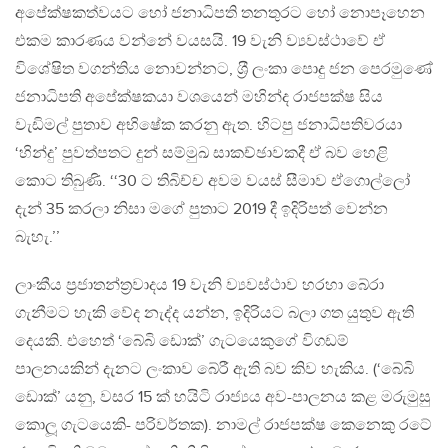
අපේක්ෂකත්වයට හෝ ජනාධිපති තනතුරට හෝ නොපෑහෙන
එකම කාරණය වන්නේ වයසයි. 19 වැනි ව්‍යවස්ථාවේ ඒ
විශේෂිත වගන්තිය නොවන්නට, ශ‍්‍රී ලංකා පොදු ජන පෙරමුණේ
ජනාධිපති අපේක්ෂකයා වශයෙන් මහින්ද රාජපක්ෂ සිය
වැඩිමල් පුතාව අභිෂේක කරනු ඇත. හිටපු ජනාධිපතිවරයා
‘හින්දු’ පුවත්පතට දුන් සම්මුඛ සාකච්ඡාවකදී ඒ බව හෙළි
කොට තිබුණි. ‘‘30 ට තිබිච්ච අවම වයස් සීමාව ඒගොල්ලෝ
දැන් 35 කරලා නිසා මගේ පුතාට 2019 දී ඉදිරිපත් වෙන්න
බැහැ.’’
ලාංකීය ප‍්‍රජාතන්ත‍්‍රවාදය 19 වැනි ව්‍යවස්ථාව හරහා බේරා
ගැනීමට හැකි වේද නැද්ද යන්න, ඉදිරියට බලා ගත යුතුව ඇති
දෙයකි. එහෙත් ‘බේබි ඩොක්’ ගැටයෙකුගේ විගඩම්
පාලනයකින් දැනට ලංකාව බේරී ඇති බව කිව හැකිය. (‘බේබි
ඩොක්’ යනු, වසර 15 ක් හයිටි රාජ්‍යය අව-පාලනය කළ මරුමුසු
කොලූ ගැටයෙකි- පරිවර්තක). නාමල් රාජපක්ෂ කෙනෙකු රටේ