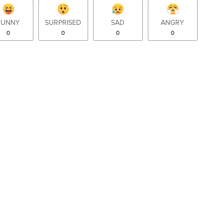
FUNNY
SURPRISED
SAD
ANGRY
0
0
0
0