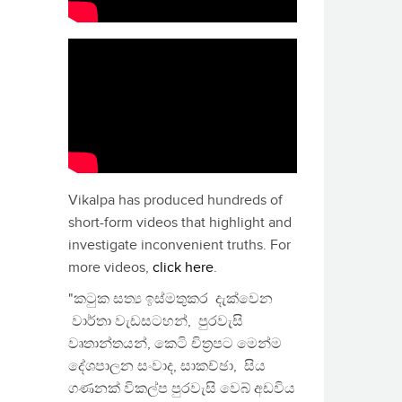
Vikalpa has produced hundreds of
short-form videos that highlight and
investigate inconvenient truths. For
more videos,
click here
.
"කටුක සත්‍ය ඉස්මතුකර දැක්වෙන
වාර්තා වැඩසටහන්, පුරවැසි
වෘතාන්තයන්, කෙටි චිත්‍රපට මෙන්ම
දේශපාලන සංවාද, සාකච්ඡා, සිය
ගණනක් විකල්ප පුරවැසි වෙබ් අඩවිය