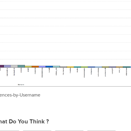
rences-by-Username
at Do You Think ?