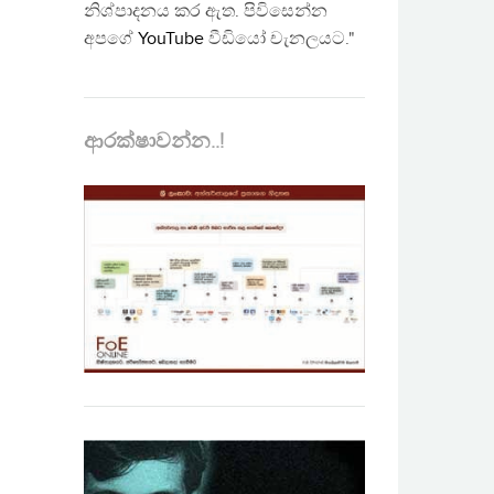
නිශ්පාදනය කර ඇත. පිවිසෙන්න
අපගේ
YouTube
වීඩියෝ චැනලයට."
ආරක්ෂාවන්න..!