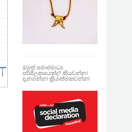
ඔබත් සමාජමාධ්‍ය
පරිශීලකයෙක්ද? කියවන්න!
දැනගන්න! ක්‍රියාත්මකවන්න!