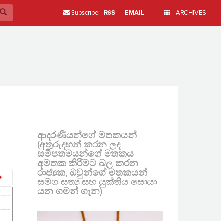
Subscribe:
RSS
|
EMAIL
ARCHIVES
ආදරණීයන්ගේ මතකයන්
(අතුරුදහන් කරන ලද
සමීපතමයන්ගේ මතකය
අමතක කිරීමට බල කරන
රාජ්‍යක, ඔවුන්ගේ මතකයන්
සමග සත්‍ය සහ යුක්තිය සොයා
යන ගමන් ගැන)