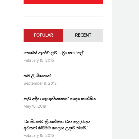
POPULAR
RECENT
සෙක්ස් ඇන්ඩ් ලව් – බ්‍රා සහ ‘ලේ’
February 15, 2016
සම ලිංගිකයෝ
September 9, 2013
පෑඩ් අඳින ගැහැනියකගේ හෘදය සාක්ෂිය
May 10, 2019
‘රහසිගතව ක්‍රියාත්මක වන කුලවාදය
අවසන් කිරීමට කාලය උදාවී තිබේ.’
February 15, 2016