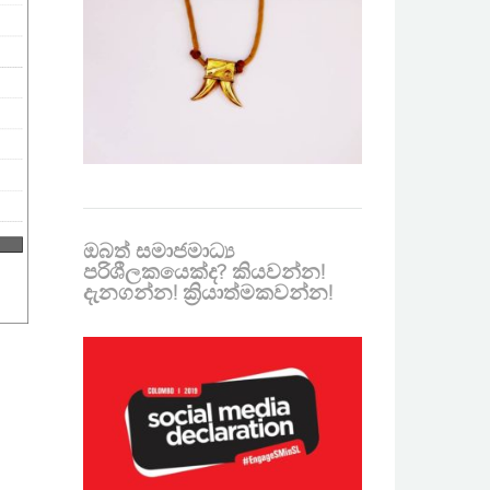
ඔබත් සමාජමාධ්‍ය
පරිශීලකයෙක්ද? කියවන්න!
දැනගන්න! ක්‍රියාත්මකවන්න!