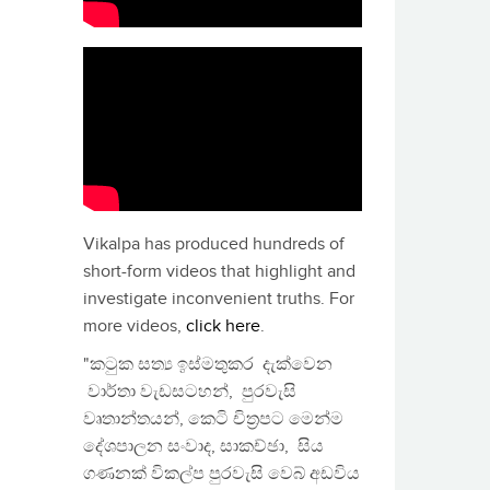
Vikalpa has produced hundreds of
short-form videos that highlight and
investigate inconvenient truths. For
more videos,
click here
.
"කටුක සත්‍ය ඉස්මතුකර දැක්වෙන
වාර්තා වැඩසටහන්, පුරවැසි
වෘතාන්තයන්, කෙටි චිත්‍රපට මෙන්ම
දේශපාලන සංවාද, සාකච්ඡා, සිය
ගණනක් විකල්ප පුරවැසි වෙබ් අඩවිය