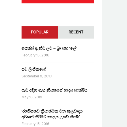
POPULAR
RECENT
සෙක්ස් ඇන්ඩ් ලව් – බ්‍රා සහ ‘ලේ’
February 15, 2016
සම ලිංගිකයෝ
September 9, 2013
පෑඩ් අඳින ගැහැනියකගේ හෘදය සාක්ෂිය
May 10, 2019
‘රහසිගතව ක්‍රියාත්මක වන කුලවාදය
අවසන් කිරීමට කාලය උදාවී තිබේ.’
February 15, 2016