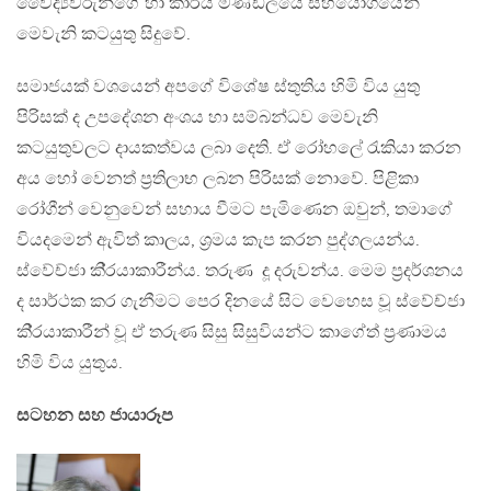
වෛද්‍යවරුන්ගේ හා කාර්ය මණ්ඩලයේ සහයෝගයෙන්
මෙවැනි කටයුතු සිදුවේ.
සමාජයක් වශයෙන් අපගේ විශේෂ ස්තුතිය හිමි විය යුතු
පිරිසක් ද උපදේශන අංශය හා සම්බන්ධව මෙවැනි
කටයුතුවලට දායකත්වය ලබා දෙති. ඒ රෝහලේ රැකියා කරන
අය හෝ වෙනත් ප‍්‍රතිලාභ ලබන පිරිසක් නොවේ. පිළිකා
රෝගීන් වෙනුවෙන් සහාය වීමට පැමිණෙන ඔවුන්, තමාගේ
වියදමෙන් ඇවිත් කාලය, ශ‍්‍රමය කැප කරන පුද්ගලයන්ය.
ස්වේච්ජා කි‍්‍රයාකාරීන්ය. තරුණ දූ දරුවන්ය. මෙම ප‍්‍රදර්ශනය
ද සාර්ථක කර ගැනීමට පෙර දිනයේ සිට වෙහෙස වූ ස්වේච්ජා
කි‍්‍රයාකාරීන් වූ ඒ තරුණ සිසු සිසුවියන්ට කාගේත් ප‍්‍රණාමය
හිමි විය යුතුය.
සටහන සහ ජායාරූප