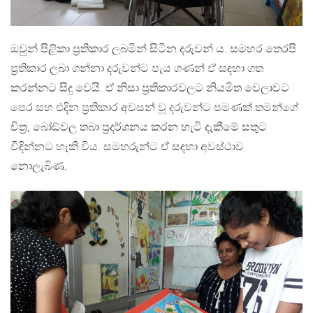
ඔවුන් පිළිකා ප‍්‍රතිකාර ලබමින් සිටින දරුවන් ය. සමහර තෙරපි
ප‍්‍රතිකාර ලබා ගන්නා දරුවන්ට පැය ගණන් ඒ සඳහා ගත
කරන්නට සිදු වෙයි. ඒ නිසා ප‍්‍රතිකාරවලට නියමිත වෙලාවට
පෙර සහ එදින ප‍්‍රතිකාර අවසන් වූ දරුවන්ට පමණක් තමන්ගේ
චිත‍්‍ර, බෝඞ්වල තබා ප‍්‍රදර්ශනය කරන හැටි දැකීමේ සතුට
විඳින්නට හැකි විය. සමහරුන්ට ඒ සඳහා අවස්ථාව
නොලැබිණ.