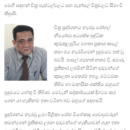
මෙහි සඳහන් චිත‍්‍ර පැස්ටල්වලට සහ පැන්සල් චිත‍්‍රවලට සීමා වී
තිබුණි.
චිත‍්‍ර ප‍්‍රදර්ශනය නැරඹූ රෝහල්
නියෝජ්‍ය අධ්‍යක්ෂ බුද්ධික
කුරුකුලසූරිය මහතා ප‍්‍රකාශ කළේ
තමා එය නැරඹීමෙන් පුදුමයට පත් වූ
බවයි. පාසල් ගමනත් නතර වී, අමාරු
ප‍්‍රතිකාර ලබමින් සිටින දරුවන්ගේ
කුසලතා මෙතරම් ඉහළ මට්ටමක
තිබීම හා මානසික ශක්තිය ඔහුගේ
පුදුමයට හේතු වී තිබිණ. මෙවැනි සද්කාර්යයක් දිගටම කර
ගෙන යා හැකිනම් ඉතා වටිනා බව ඔහුගේ අදහසයි.
ප‍්‍රදර්ශනය නැරඹූ ළමා පිළිකා රෝග විශේෂඥ වෛද්‍යවරුන්
තමන්ගෙන් ප‍්‍රතිකාර ලබන දරුවන්ගේ හැකියාවන් ගැන ඉතා