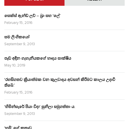
සෙක්ස් ඇන්ඩ් ලව් – බ්‍රා සහ ‘ලේ’
February 15, 2016
සම ලිංගිකයෝ
September 9, 2013
පෑඩ් අඳින ගැහැනියකගේ හෘදය සාක්ෂිය
May 10, 2019
‘රහසිගතව ක්‍රියාත්මක වන කුලවාදය අවසන් කිරීමට කාලය උදාවී
තිබේ.’
February 15, 2016
‘හිමින්සැරේ පියා විදා‘ සුනිලා සමුගත්තා ය.
September 9, 2013
‘භූමි’ ගේ කතාව