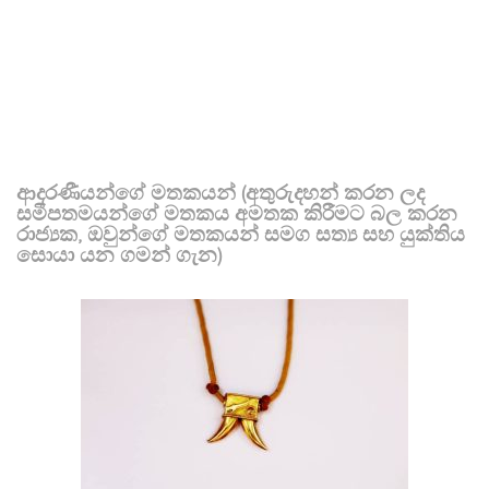
ආදරණීයන්ගේ මතකයන් (අතුරුදහන් කරන ලද
සමීපතමයන්ගේ මතකය අමතක කිරීමට බල කරන
රාජ්‍යක, ඔවුන්ගේ මතකයන් සමග සත්‍ය සහ යුක්තිය
සොයා යන ගමන් ගැන)