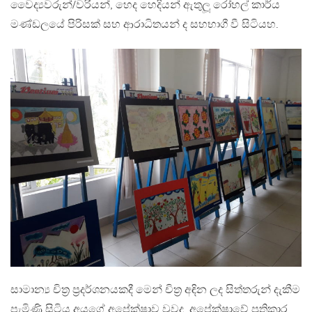
වෛද්‍යවරුන්/වරියන්, හෙද හෙදියන් ඇතුලූ රෝහල් කාර්ය
මණ්ඩලයේ පිරිසක් සහ ආරාධිතයන් ද සහභාගී වී සිටියහ.
සාමාන්‍ය චිත‍්‍ර ප‍්‍රදර්ශනයකදී මෙන් චිත‍්‍ර අඳින ලද සිත්තරුන් දැකීම
පැමිණි සිටිය අයගේ අපේක්ෂාව වුවද, අපේක්ෂාවේ ප‍්‍රතිකාර