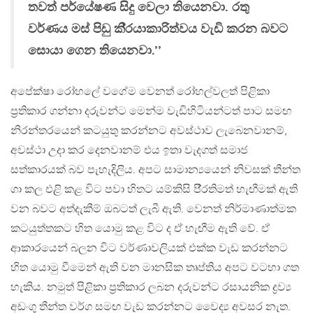
තවත් පර්යේෂණ සිදු වෙලා තියෙනවා. රතු
වර්ණය මස් පිඩු කි‍්‍රයාකාරිත්වය වැඩි කරන බවට
සොයා ගෙන තියෙනවා.’’
අපේක්ෂා රෝහලේ වගේම වෙනත් රෝහල්වලත් පිළිකා
ප‍්‍රතිකාර ගන්නා දරුවන්ට මෙන්ම වැඩිහිටියන්ටත් පාට සමඟ
නිරන්තරයෙන් කටයුතු කරන්නට අවස්ථාව ලැබෙනවානම්,
අවස්ථා උදා කර දෙනවානම් එය ඉතා වැදගත් සමාජ
සත්කාරයක් බව පැහැදිලිය. අපට සාමාන්‍යයෙන් නිවසක් තීන්ත
ගා කල එළි කළ විට පවා හිතට යම්කිසි පී‍්‍රතිමත් හැඟීමක් ඇති
වන බවට අත්දැකීම් ඔබටත් ලැබී ඇති. වෙනත් නිර්මාණාත්මක
කටයුත්තකට හිත යොමු කළ විට ද ඒ හැඟීම ඇති වේ. ඒ
ආකාරයෙන් බලන විට වර්ණාවලියක් එක්ක වැඩ කරන්නට
හිත යොමු වීමෙන් ඇති වන මානසික තෘප්තිය අපට වටහා ගත
හැකිය. නමුත් පිළිකා ප‍්‍රතිකාර ලබන දරුවන්ට රසායනික ද්‍රව්‍ය
අඩංගු තීන්ත වර්ග සමඟ වැඩ කරන්නට වෛද්‍ය අවසර නැත.