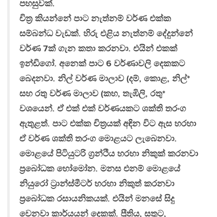
පහසුවක්.
චිත‍්‍ර කියන්නේ පාට නැත්නම් වර්ණ එක්ක
සම්බන්ධ වැඩක්. හිරු එළිය නැත්නම් දේදුන්නේ
වර්ණ 7ක් ගැන කතා කරනවා. එයින් එකක්
ඉන්ඩිගෝ. අනෙක් පාට 6 වර්ණාවලි දෙකකට
බෙදනවා. නිල් වර්ණ මාලාව (දම්, කොළ, නිල්*
සහ රතු වර්ණ මාලාව (කහ, තැඹිලි, රතු*
වශයෙන්. ඒ එක් එක් වර්ණයකට ශක්ති තරංග
ඇතුළත්. පාට එක්ක චිත‍්‍රයක් අඳින විට ඇස හරහා
ඒ වර්ණ ශක්ති තරංග මොළයට ලැබෙනවා.
මොළයේ පිටියුටරි ග‍්‍රන්ථිය හරහා නිකුක් කරනවා
ප‍්‍රබෝධක හෝමෝන. මනස එනම් මොළයේ
නියුරෝ ට‍්‍රාන්ස්මීටර් හරහා නිකුත් කරනවා
ප‍්‍රබෝධක රසායනිකයක්. එයින් මනසේ සිදු
වෙනවා කාර්යයන් දෙකක්. ප‍්‍රීතිය, සතුට,