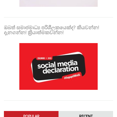
ඔබත් සමාජමාධ්‍ය පරිශීලකයෙක්ද? කියවන්න!
දැනගන්න! ක්‍රියාත්මකවන්න!
POPULAR
RECENT