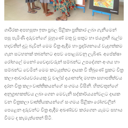
ශාරීරක අපහසුතා ඉතා ප‍්‍රබල පිළිකා ප‍්‍රතිකාර ලබා ගැනීමෙන්
පසු පැමිණි දරුවන්ගේ මුහුණේ මතු වූ සතුට හා ජයග‍්‍රාහී බැල්ම
හදවතින් දුටු බැවින් මෙම චිත‍්‍ර ඇඳීම හා ප‍්‍රදර්ශනයේ වැදගත්කම
ගැන සටහනක් තබන්නට අපව පොළඹවනු ලැබිණ. අපේක්ෂා
රෝහලේ මනෝ වෛද්‍යවරුන් සම්බන්ධ උපදේශන අංශය හා
සම්බන්ධ වෙමින් මෙම කටයුත්තට දායක වී තිබුණේ ප‍්‍රකට චිත‍්‍ර
කලා ආචාරයවරයෙකු වූ චාල්ස් දයානන්ද මහතා සභාපතිත්වය
දරන චිත‍්‍ර කලා වෘත්තිකයන්ගේ සංගමය විසිනි. හිතවතුන්ගේ
අනුග‍්‍රාහකත්වය ලබා ගෙන මෙවැනි සද්කාර්යයන්වලට දායක
වන චිත‍්‍රකලා වෘත්තියකයන්ගේ සංගමය පිළිකා රෝගවලින්
පෙළෙන දරුවන්ට චිත‍්‍ර ඇඳීම අඛණ්ඩව කරගෙන යෑමට සහාය
වීමට ද කැමැත්තෙන් සිටී.