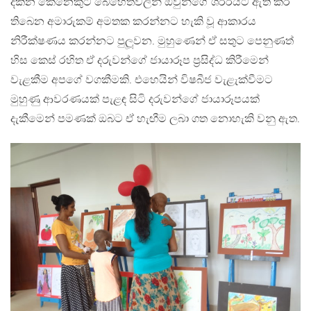
දකින කෙනෙකුට බෙහෙත්වලින් ඔවුන්ගේ ශරීරයට ඇති කර
තිබෙන අමාරුකම් අමතක කරන්නට හැකි වූ ආකාරය
නිරීක්ෂණය කරන්නට පුලූවන. මුහුණෙන් ඒ සතුට පෙනුණත්
හිස කෙස් රහිත ඒ දරුවන්ගේ ජායාරූප ප‍්‍රසිද්ධ කිරීමෙන්
වැළකීම අපගේ වගකීමකි. එහෙයින් විෂබීජ වැළැක්වීමට
මුහුණු ආවරණයක් පැළඳ සිටි දරුවන්ගේ ජායාරූපයක්
දැකීමෙන් පමණක් ඔබට ඒ හැඟීම ලබා ගත නොහැකි වනු ඇත.