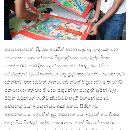
ස්වේච්ජාවෙන් පිළිකා රෝගීන් කරන වැඩවලට දායක වන
කෙනෙකු වශයෙන් මෙම චිත‍්‍ර ප‍්‍රදර්ශනය පැවැත්වූ දිනය
මෙන්ම ඊට පෙර දිනය ද ඒ සඳහා වෙන් කළ මගේ සිත
පරීක්ෂාකාරී වූයේ තමන්ගේ චිත‍්‍ර ප‍්‍රදර්ශනයට තබා තියෙන හැටි
දකින්නට එන දරුවන් ගැනය. තමන්ගේ චිත‍්‍රය තබා ඇති බෝඞ්
එක සොයා ගත් පසු ඒ දෙස සතුටින් හා ජයග‍්‍රාහී දෑසින් බලා
සිටින ඔවුන්ගේ හැඟීම් කියවීමට හැකි වන්නේ එය දුටු
කෙනෙකුටය. ඇසෙන් පමණක් නොව සිතින් දුටු
කෙනෙකුටය. හදවතින් දුටු කෙනෙකුටය. දරුවන් තම චිත‍්‍රය
අසල සිට පින්තූර ගන්නට ඉතා ආසාවෙන් සිටගත් ආකාරය