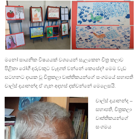
මනෝ සායනික විෂයයක් වශයෙන් සැලකෙන චිත‍්‍ර කලාව
පිළිකා රෝගී දරුවකුට වැදගත් වන්නේ කෙසේද? මෙම වැඩ
සටහනට දායක වූ චිත‍්‍රකලා වෘත්තිකයන්ගේ සංගමයේ සභාපති
චාල්ස් දයානන්ද ඒ ගැන අදහස් දක්වන්නේ මෙලෙසයි.
චාල්ස් දයානන්ද –
සභාපති, චිත‍්‍රකලා
වෘත්තිකයන්ගේ
සංගමය