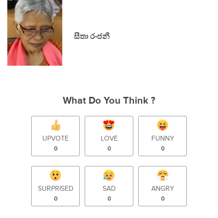
සීතා රංජනී
What Do You Think ?
UPVOTE
LOVE
FUNNY
0
0
0
SURPRISED
SAD
ANGRY
0
0
0