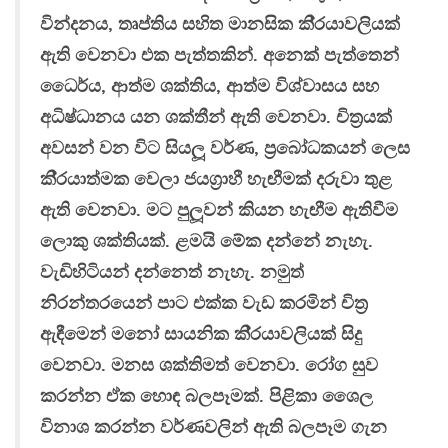
වින්දනය, තෘප්තිය සහිත මානසික කි‍්‍රයාවලියක්
ඇති වෙනවා එක පැත්තකින්. අනෙක් පැත්තෙන්
ධෛර්ය, ආත්ම ශක්තිය, ආත්ම විශ්වාසය සහ
අධිෂ්ධානය යන ශක්තීන් ඇති වෙනවා. චිත‍්‍රයක්
අවසන් වන විට සියලූ වර්ණ, ප‍්‍රබෝධකයන් ලෙස
කි‍්‍රයාත්මක වෙලා ජයග‍්‍රාහී හැඟීමක් දරුවා තුළ
ඇති වෙනවා. මට පුලූවන් කියන හැඟීම ඇතිවීම
ලොකු ශක්තියක්. ළමයි මේක දන්නේ නැහැ.
වැඩිහිටියන් දන්නෙත් නැහැ. නමුත්
නිරන්තරයෙන් පාට එක්ක වැඩ කරමින් චිත‍්‍ර
ඇඳීමෙන් මනෝ සායනික කි‍්‍රයාවලියක් සිදු
වෙනවා. මනස ශක්තිමත් වෙනවා. රෝග සුව
කරන්න ඒක හොඳ බලපෑමක්. පිළිකා ශෛල
විනාශ කරන්න වර්ණවලින් ඇති බලපෑම ගැන