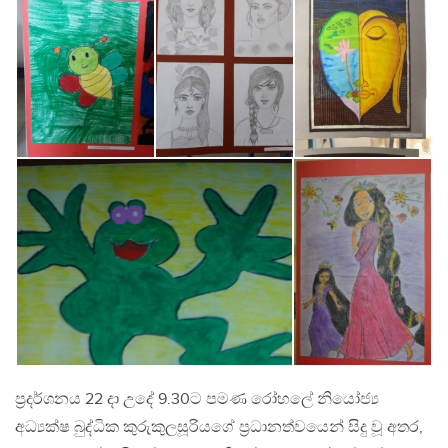
ප‍්‍රදර්ශනය 22 දා උදේ 9.30ට පමණ රෝහලේ නියෝජ්‍ය
අධ්‍යක්ෂ බුද්ධික කුරුකුලසූරියගේ ප‍්‍රධානත්වයෙන් සිදු වූ අතර,