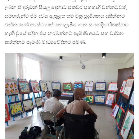
ලබන ඒ දරුවන් සියලූ දෙනාට එකවර සහභාගී වන්නටවත්,
සමහරුන්ට එම දවස ඇතුළත තම චිත‍්‍ර ප‍්‍රදර්ශනය දකින්නට
එන්නටවත් අවස්ථාවක් නොලැබීම ගැන සංවේදීව හිතන්නට
හැකි වූයේ එදින එය නරඹන්නට පැමිණි අයට සහ වාර්තා
කරන්නට පැමිණි මාධ්‍යවේදීන්ට පමණි.