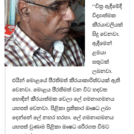
‘‘චිත‍්‍ර ඇඳීමේදී
විද්‍යාත්මක
කි‍්‍රයාවලියක්
සිදු වෙනවා.
ඇඳීමෙන්
ළමයා
සතුටක්
ලබනවා.
එයින් මොළයේ පී‍්‍රතිමත් කි‍්‍රයාකාරිත්වයක් ඇති
වෙනවා. මොළය පී‍්‍රතිමත් වන විට හදවත
හොඳින් කි‍්‍රයාත්මක වෙලා ලේ ගමනාගමනය
යහපත් වෙනවා. පිළිකා ප‍්‍රතිකාර ඖෂධ ලබා
දෙන්නේ ලේ නහර හරහා. ලේ ගමනාගමනය
යහපත් වුණාම පිළිකා ඖෂධ ශරීරගත වීමට