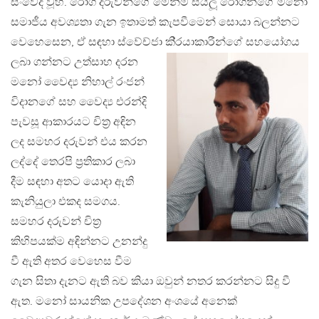
සංවේදී වූහ. රෝගී දරුවන්ගේ මෙන්ම සියලූ රෝගීන්ගේ මනෝ
සමාජීය අවශ්‍යතා ගැන ඉතාමත් කැපවීමෙන් සොයා බලන්නට
වෙහෙසෙන, ඒ සඳහා ස්වේච්ජා කි‍්‍රයාකාරීන්ගේ
සහයෝගය
ලබා ගන්නට උත්සාහ දරන
මනෝ වෛද්‍ය නිහාල් රංජන්
විදානගේ සහ වෛද්‍ය එරන්දි
පැවසූ ආකාරයට චිත‍්‍ර අඳින
ලද සමහර දරුවන් එය කරන
ලද්දේ තෙරපි ප‍්‍රතිකාර ලබා
දීම සඳහා අතට යොදා ඇති
කැනියුලා එකද සමගය.
සමහර දරුවන් චිත‍්‍ර
කිහිපයක්ම අඳින්නට උනන්දු
වී ඇති අතර වෙහෙස වීම
ගැන සිතා දැනට ඇති බව කියා ඔවුන් නතර කරන්නට සිදු වී
ඇත. මනෝ සායනික උපදේශන අංශයේ අනෙක්