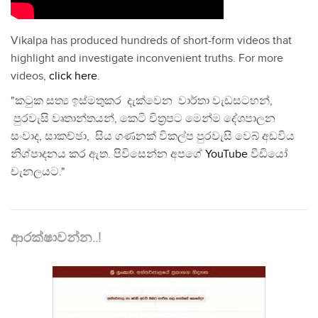
Vikalpa has produced hundreds of short-form videos that
highlight and investigate inconvenient truths. For more
videos,
click here
.
"කටුක සත්‍ය ඉස්මතුකර දැක්වෙන වාර්තා වැඩසටහන්,
පුරවැසි වෘතාන්තයන්, කෙටි චිත්‍රපට මෙන්ම දේශපාලන
සංවාද, සාකච්ඡා, සිය ගණනක් විකල්ප පුරවැසි වෙබ් අඩවිය
නිශ්පාදනය කර ඇත. පිවිසෙන්න අපගේ
YouTube
වීඩියෝ
චැනලයට."
ආරක්ෂාවන්න..!