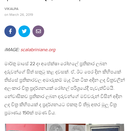
VIKALPA
on
March 26, 2019
iMAGE:
scalabriniane.org
මාර්තු මාසේ 22 දා අපේක්ෂා රෝහලේ ප‍්‍රතිකාර ලබන
දරුවන්ගේ සිත් සතුටු කළ දවසක්. ඒ, ඊට පෙර දින කිහිපයක්
තිස්සේ ප‍්‍රතිකාරවල අමාරුකම් මැද ටික ටික අඳින ලද චිත‍්‍රවලින්
අලංකාර චිත‍්‍ර ප‍්‍රදර්ශනයක් රෝහල් පරිශ‍්‍රයේදී පැවැත්වීමයි.
නේවාසිකව ප‍්‍රතිකාර ලබන දරුවන්ගේ මව්වරුන් විසින් අඳින
ලද චිත‍්‍ර කිහිපයක් ද ප‍්‍රදර්ශනයට එකතු වී තිබූ අතර මුලූ චිත‍්‍ර
ප‍්‍රමාණය 150ක් පමණ විය.