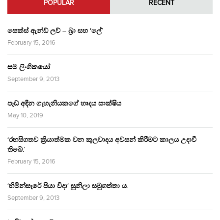
POPULAR
RECENT
සෙක්ස් ඇන්ඩ් ලව් – බ්‍රා සහ ‘ලේ’
February 15, 2016
සම ලිංගිකයෝ
September 9, 2013
පෑඩ් අඳින ගැහැනියකගේ හෘදය සාක්ෂිය
May 10, 2019
‘රහසිගතව ක්‍රියාත්මක වන කුලවාදය අවසන් කිරීමට කාලය උදාවී
තිබේ.’
February 15, 2016
‘හිමින්සැරේ පියා විදා‘ සුනිලා සමුගත්තා ය.
September 9, 2013