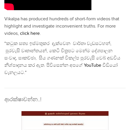
Vikalpa has produced hundreds of short-form videos that
highlight and investigate inconvenient truths. For more
videos,
click here
.
"කටුක සත්‍ය ඉස්මතුකර දැක්වෙන වාර්තා වැඩසටහන්,
පුරවැසි වෘතාන්තයන්, කෙටි චිත්‍රපට මෙන්ම දේශපාලන
සංවාද, සාකච්ඡා, සිය ගණනක් විකල්ප පුරවැසි වෙබ් අඩවිය
නිශ්පාදනය කර ඇත. පිවිසෙන්න අපගේ
YouTube
වීඩියෝ
චැනලයට."
ආරක්ෂාවන්න..!