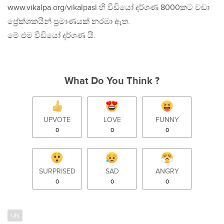
www.vikalpa.org/vikalpasl හි වීඩියෝ දර්ශණ 8000කට වඩා
ප්‍රේක්ශකයින් ප්‍රමාණයක් නරඹා ඇත.
මේ එම වීඩියෝ දර්ශණ යි.
What Do You Think ?
UPVOTE
LOVE
FUNNY
0
0
0
SURPRISED
SAD
ANGRY
0
0
0
UN