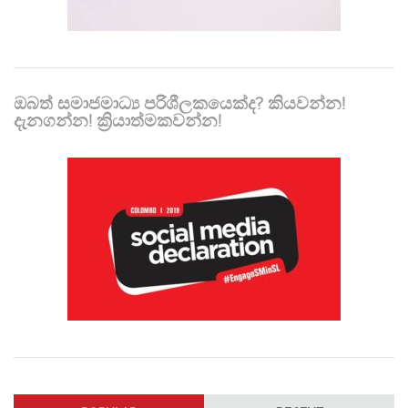
ඔබත් සමාජමාධ්‍ය පරිශීලකයෙක්ද? කියවන්න!
දැනගන්න! ක්‍රියාත්මකවන්න!