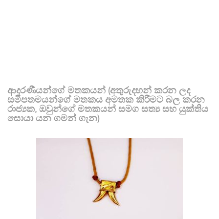
ආදරණීයන්ගේ මතකයන් (අතුරුදහන් කරන ලද
සමීපතමයන්ගේ මතකය අමතක කිරීමට බල කරන
රාජ්‍යක, ඔවුන්ගේ මතකයන් සමග සත්‍ය සහ යුක්තිය
සොයා යන ගමන් ගැන)