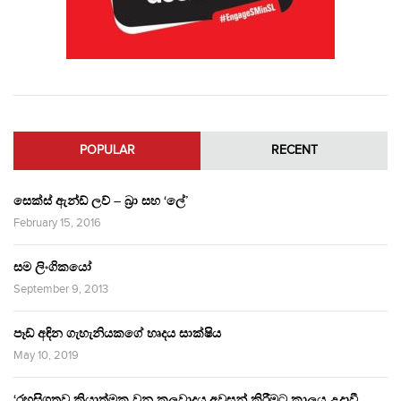
POPULAR
RECENT
සෙක්ස් ඇන්ඩ් ලව් – බ්‍රා සහ ‘ලේ’
February 15, 2016
සම ලිංගිකයෝ
September 9, 2013
පෑඩ් අඳින ගැහැනියකගේ හෘදය සාක්ෂිය
May 10, 2019
‘රහසිගතව ක්‍රියාත්මක වන කුලවාදය අවසන් කිරීමට කාලය උදාවී