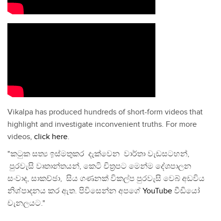
Vikalpa has produced hundreds of short-form videos that
highlight and investigate inconvenient truths. For more
videos,
click here
.
"කටුක සත්‍ය ඉස්මතුකර දැක්වෙන වාර්තා වැඩසටහන්,
පුරවැසි වෘතාන්තයන්, කෙටි චිත්‍රපට මෙන්ම දේශපාලන
සංවාද, සාකච්ඡා, සිය ගණනක් විකල්ප පුරවැසි වෙබ් අඩවිය
නිශ්පාදනය කර ඇත. පිවිසෙන්න අපගේ
YouTube
වීඩියෝ
චැනලයට."