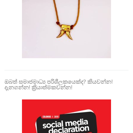
ඔබත් සමාජමාධ්‍ය පරිශීලකයෙක්ද? කියවන්න!
දැනගන්න! ක්‍රියාත්මකවන්න!