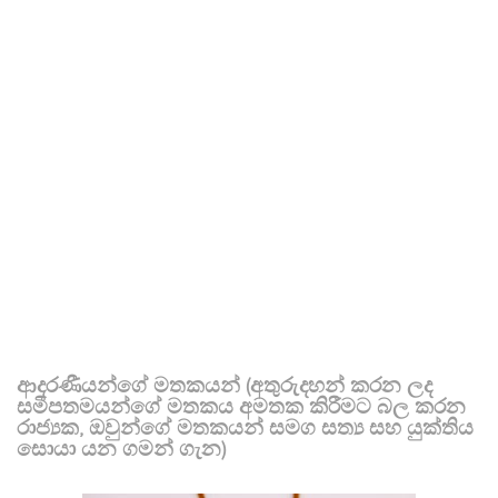
ආදරණීයන්ගේ මතකයන් (අතුරුදහන් කරන ලද
සමීපතමයන්ගේ මතකය අමතක කිරීමට බල කරන
රාජ්‍යක, ඔවුන්ගේ මතකයන් සමග සත්‍ය සහ යුක්තිය
සොයා යන ගමන් ගැන)