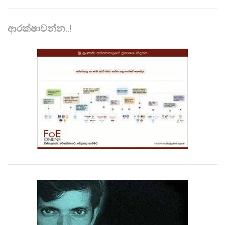
ආරක්ෂාවන්න..!