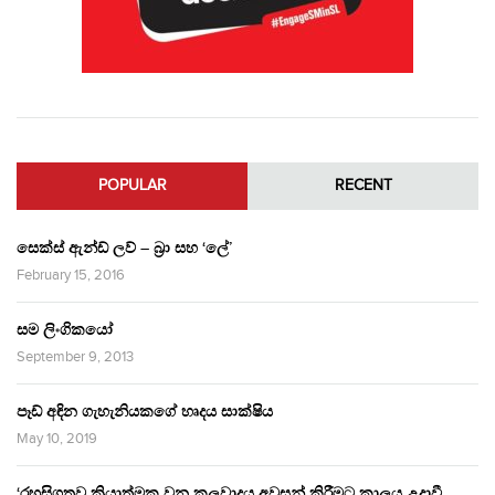
POPULAR
RECENT
සෙක්ස් ඇන්ඩ් ලව් – බ්‍රා සහ ‘ලේ’
February 15, 2016
සම ලිංගිකයෝ
September 9, 2013
පෑඩ් අඳින ගැහැනියකගේ හෘදය සාක්ෂිය
May 10, 2019
‘රහසිගතව ක්‍රියාත්මක වන කුලවාදය අවසන් කිරීමට කාලය උදාවී