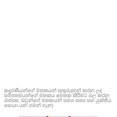
ආදරණීයන්ගේ මතකයන් (අතුරුදහන් කරන ලද
සමීපතමයන්ගේ මතකය අමතක කිරීමට බල කරන
රාජ්‍යක, ඔවුන්ගේ මතකයන් සමග සත්‍ය සහ යුක්තිය
සොයා යන ගමන් ගැන)