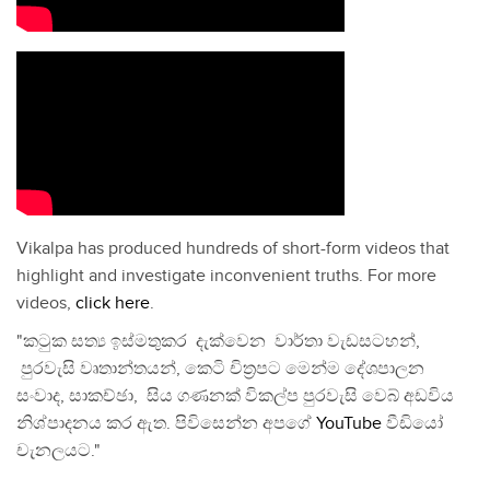
Vikalpa has produced hundreds of short-form videos that
highlight and investigate inconvenient truths. For more
videos,
click here
.
"කටුක සත්‍ය ඉස්මතුකර දැක්වෙන වාර්තා වැඩසටහන්,
පුරවැසි වෘතාන්තයන්, කෙටි චිත්‍රපට මෙන්ම දේශපාලන
සංවාද, සාකච්ඡා, සිය ගණනක් විකල්ප පුරවැසි වෙබ් අඩවිය
නිශ්පාදනය කර ඇත. පිවිසෙන්න අපගේ
YouTube
වීඩියෝ
චැනලයට."