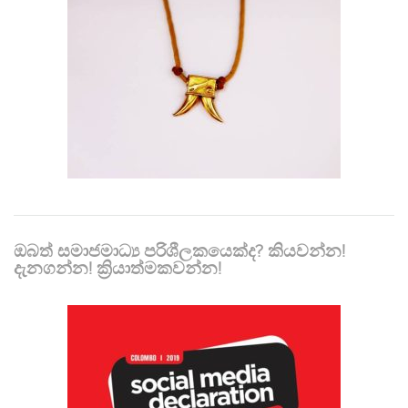
ඔබත් සමාජමාධ්‍ය පරිශීලකයෙක්ද? කියවන්න!
දැනගන්න! ක්‍රියාත්මකවන්න!