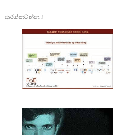
ආරක්ෂාවන්න..!