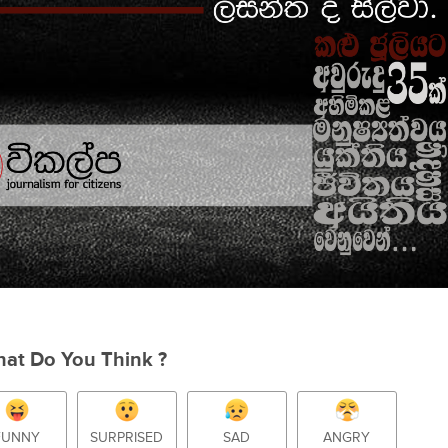
at Do You Think ?
FUNNY
SURPRISED
SAD
ANGRY