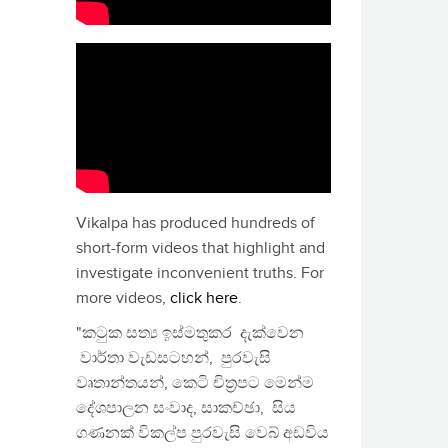
Vikalpa has produced hundreds of
short-form videos that highlight and
investigate inconvenient truths. For
more videos,
click here
.
"කටුක සත්‍ය ඉස්මතුකර දැක්වෙන
වාර්තා වැඩසටහන්, පුරවැසි
වෘතාන්තයන්, කෙටි චිත්‍රපට මෙන්ම
දේශපාලන සංවාද, සාකච්ඡා, සිය
ගණනක් විකල්ප පුරවැසි වෙබ් අඩවිය