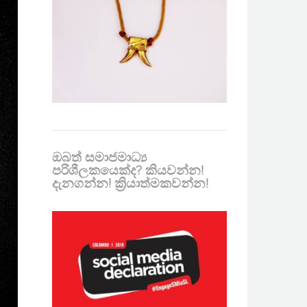
ඔබත් සමාජමාධ්‍ය
පරිශීලකයෙක්ද? කියවන්න!
දැනගන්න! ක්‍රියාත්මකවන්න!