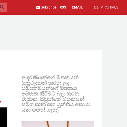
Subscribe:
RSS
|
EMAIL
ARCHIVES
ආදරණීයන්ගේ මතකයන්
(අතුරුදහන් කරන ලද
සමීපතමයන්ගේ මතකය
අමතක කිරීමට බල කරන
රාජ්‍යක, ඔවුන්ගේ මතකයන්
සමග සත්‍ය සහ යුක්තිය සොයා
යන ගමන් ගැන)