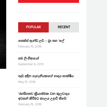
POPULAR
RECENT
සෙක්ස් ඇන්ඩ් ලව් – බ්‍රා සහ ‘ලේ’
February 15, 2016
සම ලිංගිකයෝ
September 9, 2013
පෑඩ් අඳින ගැහැනියකගේ හෘදය සාක්ෂිය
May 10, 2019
‘රහසිගතව ක්‍රියාත්මක වන කුලවාදය
අවසන් කිරීමට කාලය උදාවී තිබේ.’
February 15, 2016