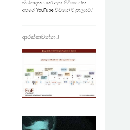
නිශ්පාදනය කර ඇත. පිවිසෙන්න
අපගේ
YouTube
වීඩියෝ චැනලයට."
ආරක්ෂාවන්න..!