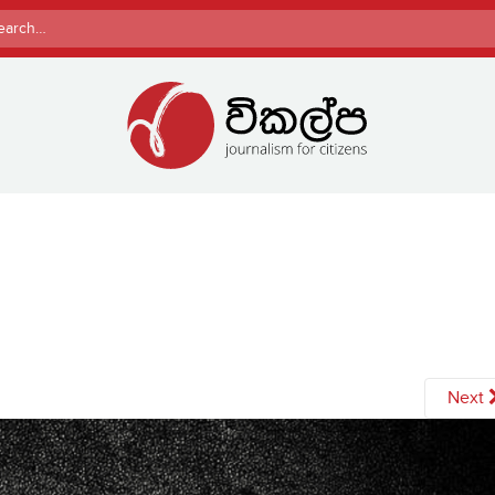
rch
Next