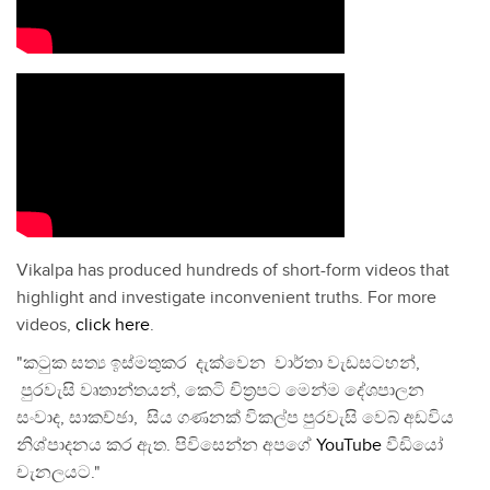
Vikalpa has produced hundreds of short-form videos that
highlight and investigate inconvenient truths. For more
videos,
click here
.
"කටුක සත්‍ය ඉස්මතුකර දැක්වෙන වාර්තා වැඩසටහන්,
පුරවැසි වෘතාන්තයන්, කෙටි චිත්‍රපට මෙන්ම දේශපාලන
සංවාද, සාකච්ඡා, සිය ගණනක් විකල්ප පුරවැසි වෙබ් අඩවිය
නිශ්පාදනය කර ඇත. පිවිසෙන්න අපගේ
YouTube
වීඩියෝ
චැනලයට."