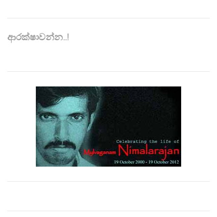
ආරක්ෂාවන්න..!