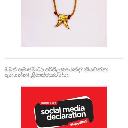
ඔබත් සමාජමාධ්‍ය පරිශීලකයෙක්ද? කියවන්න!
දැනගන්න! ක්‍රියාත්මකවන්න!