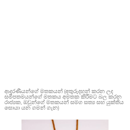
ආදරණීයන්ගේ මතකයන් (අතුරුදහන් කරන ලද
සමීපතමයන්ගේ මතකය අමතක කිරීමට බල කරන
රාජ්‍යක, ඔවුන්ගේ මතකයන් සමග සත්‍ය සහ යුක්තිය
සොයා යන ගමන් ගැන)