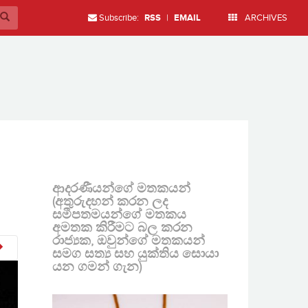
Subscribe:
RSS
|
EMAIL
ARCHIVES
ආදරණීයන්ගේ මතකයන්
(අතුරුදහන් කරන ලද
සමීපතමයන්ගේ මතකය
අමතක කිරීමට බල කරන
රාජ්‍යක, ඔවුන්ගේ මතකයන්
සමග සත්‍ය සහ යුක්තිය සොයා
යන ගමන් ගැන)