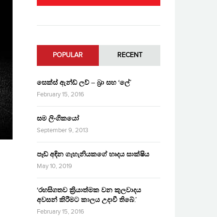
POPULAR
RECENT
සෙක්ස් ඇන්ඩ් ලව් – බ්‍රා සහ ‘ලේ’
February 15, 2016
සම ලිංගිකයෝ
September 9, 2013
පෑඩ් අඳින ගැහැනියකගේ හෘදය සාක්ෂිය
May 10, 2019
‘රහසිගතව ක්‍රියාත්මක වන කුලවාදය
අවසන් කිරීමට කාලය උදාවී තිබේ.’
February 15, 2016