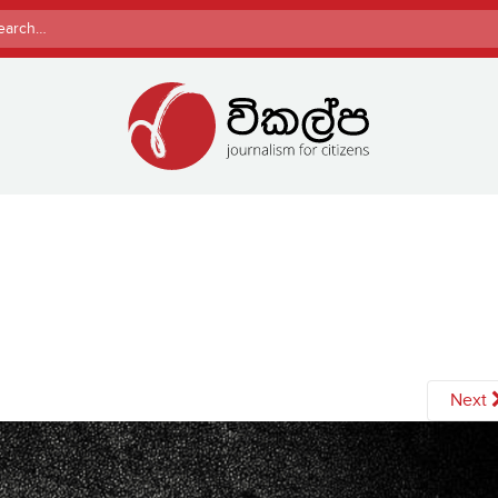
rch
Next