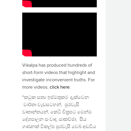
Vikalpa has produced hundreds of
short-form videos that highlight and
investigate inconvenient truths. For
more videos,
click here
.
"කටුක සත්‍ය ඉස්මතුකර දැක්වෙන
වාර්තා වැඩසටහන්, පුරවැසි
වෘතාන්තයන්, කෙටි චිත්‍රපට මෙන්ම
දේශපාලන සංවාද, සාකච්ඡා, සිය
ගණනක් විකල්ප පුරවැසි වෙබ් අඩවිය