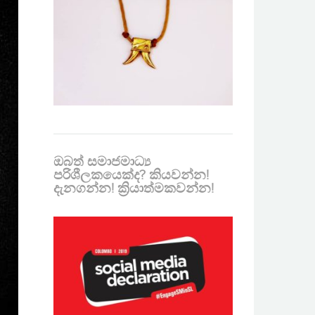
ඔබත් සමාජමාධ්‍ය
පරිශීලකයෙක්ද? කියවන්න!
දැනගන්න! ක්‍රියාත්මකවන්න!