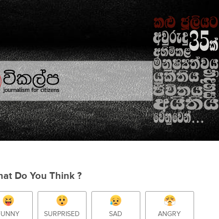
at Do You Think ?
FUNNY
SURPRISED
SAD
ANGRY