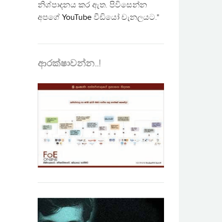
නිශ්පාදනය කර ඇත. පිවිසෙන්න
අපගේ
YouTube
වීඩියෝ චැනලයට."
ආරක්ෂාවන්න..!