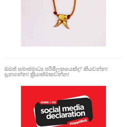
ඔබත් සමාජමාධ්‍ය පරිශීලකයෙක්ද? කියවන්න!
දැනගන්න! ක්‍රියාත්මකවන්න!