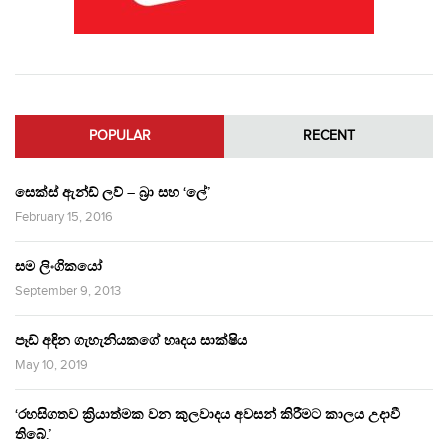
POPULAR
RECENT
සෙක්ස් ඇන්ඩ් ලව් – බ්‍රා සහ ‘ලේ’
February 15, 2016
සම ලිංගිකයෝ
September 9, 2013
පෑඩ් අඳින ගැහැනියකගේ හෘදය සාක්ෂිය
May 10, 2019
‘රහසිගතව ක්‍රියාත්මක වන කුලවාදය අවසන් කිරීමට කාලය උදාවී
තිබේ.’