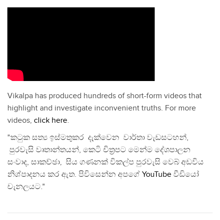
Vikalpa has produced hundreds of short-form videos that
highlight and investigate inconvenient truths. For more
videos,
click here
.
"කටුක සත්‍ය ඉස්මතුකර දැක්වෙන වාර්තා වැඩසටහන්,
පුරවැසි වෘතාන්තයන්, කෙටි චිත්‍රපට මෙන්ම දේශපාලන
සංවාද, සාකච්ඡා, සිය ගණනක් විකල්ප පුරවැසි වෙබ් අඩවිය
නිශ්පාදනය කර ඇත. පිවිසෙන්න අපගේ
YouTube
වීඩියෝ
චැනලයට."