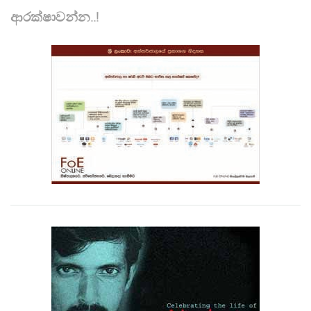
ආරක්ෂාවන්න..!