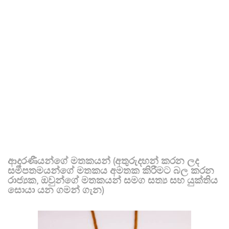
ආදරණීයන්ගේ මතකයන් (අතුරුදහන් කරන ලද
සමීපතමයන්ගේ මතකය අමතක කිරීමට බල කරන
රාජ්‍යක, ඔවුන්ගේ මතකයන් සමග සත්‍ය සහ යුක්තිය
සොයා යන ගමන් ගැන)