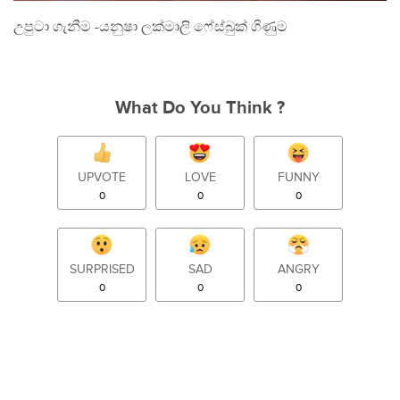
උපුටා ගැනීම -යනුෂා ලක්මාලි ෆේස්බුක් ගිණුම
What Do You Think ?
UPVOTE
LOVE
FUNNY
0
0
0
SURPRISED
SAD
ANGRY
0
0
0