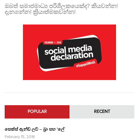
ඔබත් සමාජමාධ්‍ය පරිශීලකයෙක්ද? කියවන්න!
දැනගන්න! ක්‍රියාත්මකවන්න!
POPULAR
RECENT
සෙක්ස් ඇන්ඩ් ලව් – බ්‍රා සහ ‘ලේ’
February 15, 2016