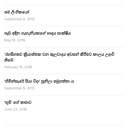
සම ලිංගිකයෝ
September 9, 2013
පෑඩ් අඳින ගැහැනියකගේ හෘදය සාක්ෂිය
May 10, 2019
‘රහසිගතව ක්‍රියාත්මක වන කුලවාදය අවසන් කිරීමට කාලය උදාවී
තිබේ.’
February 15, 2016
‘හිමින්සැරේ පියා විදා‘ සුනිලා සමුගත්තා ය.
September 9, 2013
‘භූමි’ ගේ කතාව
June 23, 2016