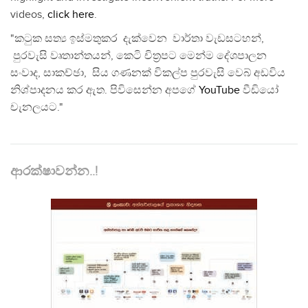
videos,
click here
.
"කටුක සත්‍ය ඉස්මතුකර දැක්වෙන වාර්තා වැඩසටහන්,
පුරවැසි වෘතාන්තයන්, කෙටි චිත්‍රපට මෙන්ම දේශපාලන
සංවාද, සාකච්ඡා, සිය ගණනක් විකල්ප පුරවැසි වෙබ් අඩවිය
නිශ්පාදනය කර ඇත. පිවිසෙන්න අපගේ
YouTube
වීඩියෝ
චැනලයට."
ආරක්ෂාවන්න..!