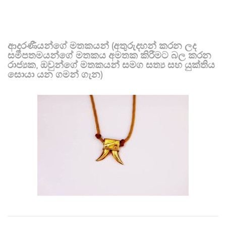
ආදරණීයන්ගේ මතකයන් (අතුරුදහන් කරන ලද
සමීපතමයන්ගේ මතකය අමතක කිරීමට බල කරන
රාජ්‍යක, ඔවුන්ගේ මතකයන් සමග සත්‍ය සහ යුක්තිය
සොයා යන ගමන් ගැන)