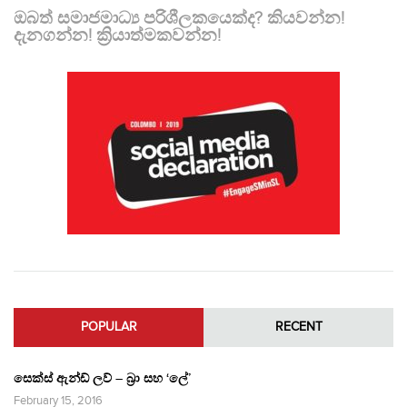
ඔබත් සමාජමාධ්‍ය පරිශීලකයෙක්ද? කියවන්න!
දැනගන්න! ක්‍රියාත්මකවන්න!
POPULAR
RECENT
සෙක්ස් ඇන්ඩ් ලව් – බ්‍රා සහ ‘ලේ’
February 15, 2016