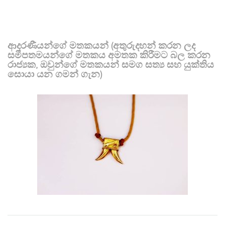
ආදරණීයන්ගේ මතකයන් (අතුරුදහන් කරන ලද
සමීපතමයන්ගේ මතකය අමතක කිරීමට බල කරන
රාජ්‍යක, ඔවුන්ගේ මතකයන් සමග සත්‍ය සහ යුක්තිය
සොයා යන ගමන් ගැන)