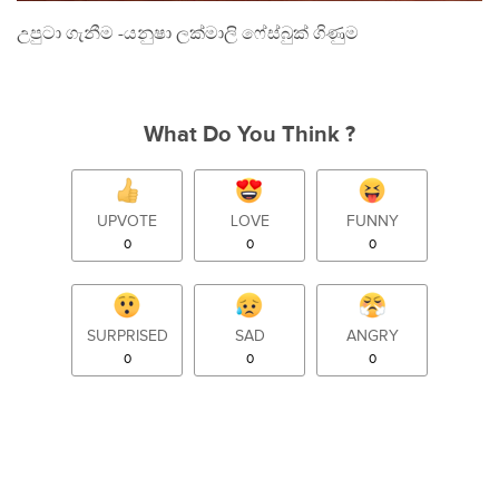
උපුටා ගැනීම -යනුෂා ලක්මාලි ෆේස්බුක් ගිණුම
What Do You Think ?
UPVOTE
LOVE
FUNNY
0
0
0
SURPRISED
SAD
ANGRY
0
0
0