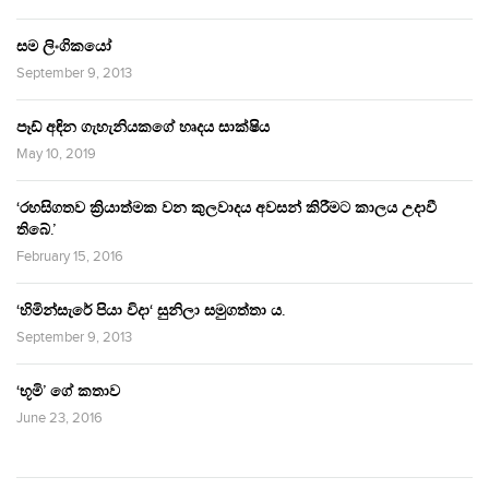
සම ලිංගිකයෝ
September 9, 2013
පෑඩ් අඳින ගැහැනියකගේ හෘදය සාක්ෂිය
May 10, 2019
‘රහසිගතව ක්‍රියාත්මක වන කුලවාදය අවසන් කිරීමට කාලය උදාවී
තිබේ.’
February 15, 2016
‘හිමින්සැරේ පියා විදා‘ සුනිලා සමුගත්තා ය.
September 9, 2013
‘භූමි’ ගේ කතාව
June 23, 2016