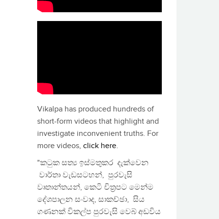
Vikalpa has produced hundreds of
short-form videos that highlight and
investigate inconvenient truths. For
more videos,
click here
.
"කටුක සත්‍ය ඉස්මතුකර දැක්වෙන
වාර්තා වැඩසටහන්, පුරවැසි
වෘතාන්තයන්, කෙටි චිත්‍රපට මෙන්ම
දේශපාලන සංවාද, සාකච්ඡා, සිය
ගණනක් විකල්ප පුරවැසි වෙබ් අඩවිය