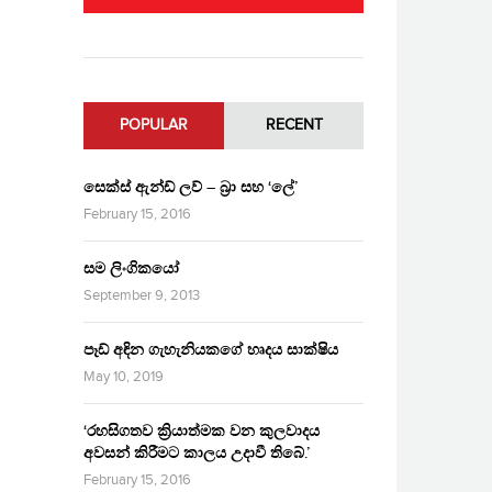
POPULAR
RECENT
සෙක්ස් ඇන්ඩ් ලව් – බ්‍රා සහ ‘ලේ’
February 15, 2016
සම ලිංගිකයෝ
September 9, 2013
පෑඩ් අඳින ගැහැනියකගේ හෘදය සාක්ෂිය
May 10, 2019
‘රහසිගතව ක්‍රියාත්මක වන කුලවාදය
අවසන් කිරීමට කාලය උදාවී තිබේ.’
February 15, 2016