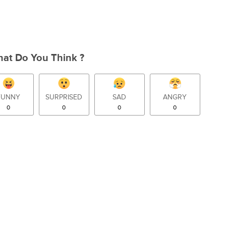
at Do You Think ?
FUNNY
SURPRISED
SAD
ANGRY
0
0
0
0