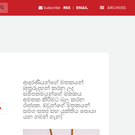
Subscribe:
RSS
|
EMAIL
ARCHIVES
ආදරණීයන්ගේ මතකයන්
(අතුරුදහන් කරන ලද
සමීපතමයන්ගේ මතකය
අමතක කිරීමට බල කරන
රාජ්‍යක, ඔවුන්ගේ මතකයන්
සමග සත්‍ය සහ යුක්තිය සොයා
යන ගමන් ගැන)