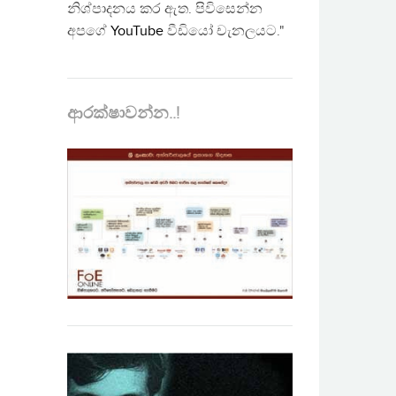
නිශ්පාදනය කර ඇත. පිවිසෙන්න
අපගේ
YouTube
වීඩියෝ චැනලයට."
ආරක්ෂාවන්න..!