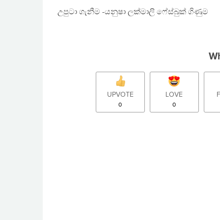
උපුටා ගැනීම -යනුෂා ලක්මාලි ෆේස්බුක් ගිණුම
Wh
UPVOTE
LOVE
0
0