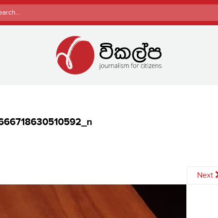
rch
666718630510592_n
Next