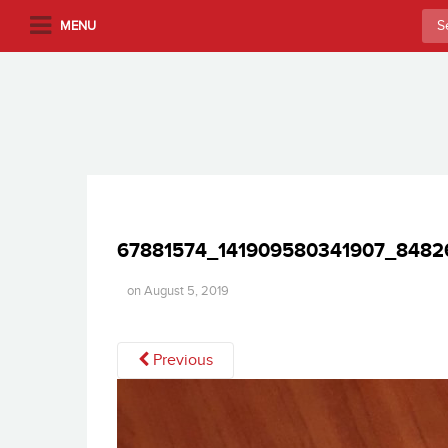
S
Sea
MENU
k
for:
i
p
t
o
m
a
i
n
67881574_141909580341907_8482
c
o
on
August 5, 2019
n
t
Previous
e
n
t