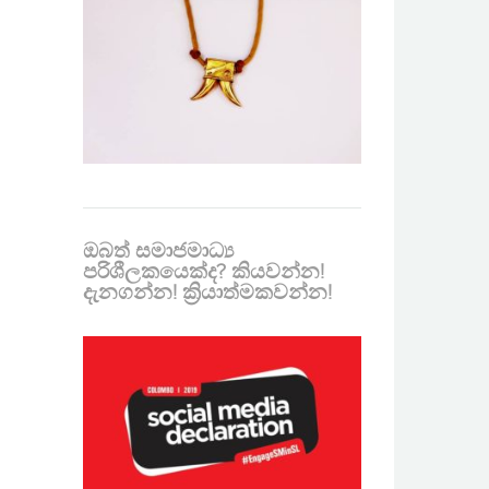
ඔබත් සමාජමාධ්‍ය
පරිශීලකයෙක්ද? කියවන්න!
දැනගන්න! ක්‍රියාත්මකවන්න!