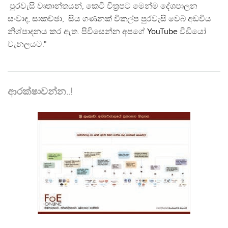
පුරවැසි වෘතාන්තයන්, කෙටි චිත්‍රපට මෙන්ම දේශපාලන
සංවාද, සාකච්ඡා, සිය ගණනක් විකල්ප පුරවැසි වෙබ් අඩවිය
නිශ්පාදනය කර ඇත. පිවිසෙන්න අපගේ
YouTube
වීඩියෝ
චැනලයට."
ආරක්ෂාවන්න..!