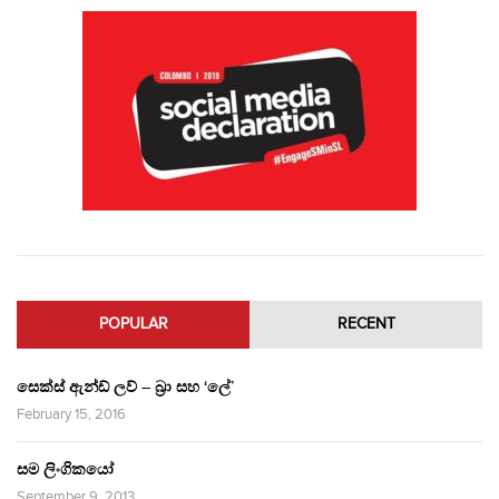
POPULAR
RECENT
සෙක්ස් ඇන්ඩ් ලව් – බ්‍රා සහ ‘ලේ’
February 15, 2016
සම ලිංගිකයෝ
September 9, 2013