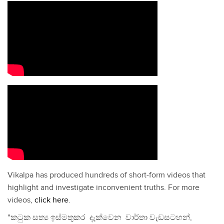
Vikalpa has produced hundreds of short-form videos that
highlight and investigate inconvenient truths. For more
videos,
click here
.
"කටුක සත්‍ය ඉස්මතුකර දැක්වෙන වාර්තා වැඩසටහන්,