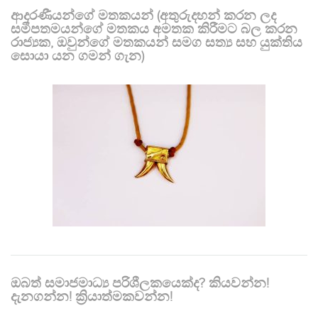
ආදරණීයන්ගේ මතකයන් (අතුරුදහන් කරන ලද
සමීපතමයන්ගේ මතකය අමතක කිරීමට බල කරන
රාජ්‍යක, ඔවුන්ගේ මතකයන් සමග සත්‍ය සහ යුක්තිය
සොයා යන ගමන් ගැන)
ඔබත් සමාජමාධ්‍ය පරිශීලකයෙක්ද? කියවන්න!
දැනගන්න! ක්‍රියාත්මකවන්න!