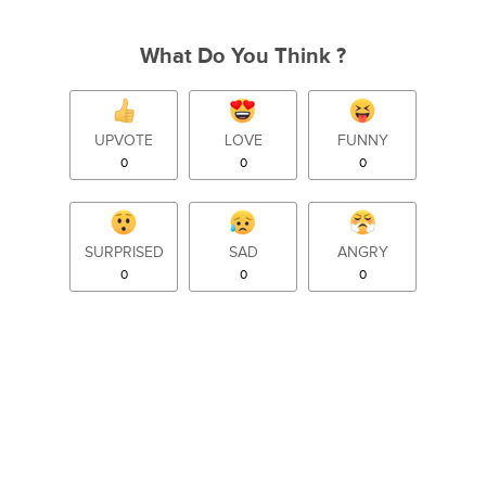
What Do You Think ?
UPVOTE
LOVE
FUNNY
0
0
0
SURPRISED
SAD
ANGRY
0
0
0