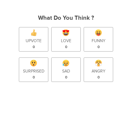
What Do You Think ?
UPVOTE
LOVE
FUNNY
0
0
0
SURPRISED
SAD
ANGRY
0
0
0