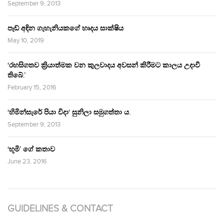
September 9, 2013
පෑඩ් අඳින ගැහැනියකගේ හෘදය සාක්ෂිය
May 10, 2019
‘රහසිගතව ක්‍රියාත්මක වන කුලවාදය අවසන් කිරීමට කාලය උදාවී
තිබේ.’
February 15, 2016
‘හිමින්සැරේ පියා විදා‘ සුනිලා සමුගත්තා ය.
September 9, 2013
‘භූමි’ ගේ කතාව
June 23, 2016
GUIDELINES & CONTACT