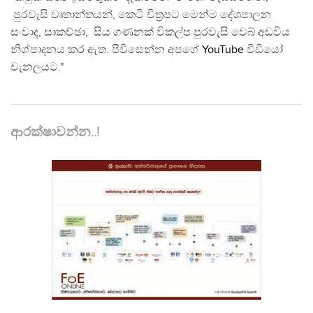
පුරවැසි වෘතාන්තයන්, කෙටි චිත්‍රපට මෙන්ම දේශපාලන
සංවාද, සාකච්ඡා, සිය ගණනක් විකල්ප පුරවැසි වෙබ් අඩවිය
නිශ්පාදනය කර ඇත. පිවිසෙන්න අපගේ
YouTube
වීඩියෝ
චැනලයට."
ආරක්ෂාවන්න..!