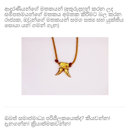
ආදරණීයන්ගේ මතකයන් (අතුරුදහන් කරන ලද
සමීපතමයන්ගේ මතකය අමතක කිරීමට බල කරන
රාජ්‍යක, ඔවුන්ගේ මතකයන් සමග සත්‍ය සහ යුක්තිය
සොයා යන ගමන් ගැන)
ඔබත් සමාජමාධ්‍ය පරිශීලකයෙක්ද? කියවන්න!
දැනගන්න! ක්‍රියාත්මකවන්න!