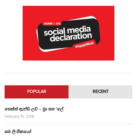
POPULAR
RECENT
සෙක්ස් ඇන්ඩ් ලව් – බ්‍රා සහ ‘ලේ’
February 15, 2016
සම ලිංගිකයෝ