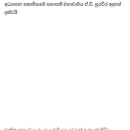
අධ්‍යාපන කොමිසමේ සභාපති මහාචාර්ය ඒ.වී. සුරවීර අදහස්
දක්වයි