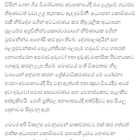
විසින් ගෙන ගිය විරෝධතාව අවසානයේදී ජය ලැබුවේ ගැටළුව
තිබුණාටත් වඩා උග්‍ර තැනකට ඇද දමමිනිී. අධ්‍යාපන කොමිසමේ
එකී නිර්දේශ මගින් අවධාරණය කර තිබූ මූලික අධ්‍යාපන
මූලධර්ම අග්‍රවිනිශ්චයකාරවරයාගේ නිර්ණායක මගින්
මුළුමනින්ම අහෝසි කර දමා තිබේ. දේශපාලඥයින් සහ
බලපුළුවන්කාර පෙළැන්තියක බලපෑම් හමුවේ හය හතරක්
නොතේරෙන අසරණ දරුවෝ ඉතා දරුණු මානසික පීඩනයකට
ගොදුරු කරනු ලැබ තිබේ. සමාජයේ පංති විෂමතාව නිල
වශයෙන් අනුමත කරන ශ්‍රේෂ්ඨාධිකරණයේ මේ යෝජනා
හරහා අවසානයේදී සිදු වනු ඇත්තේ ඉතා කුඩා වියේදීම අපේ
දුවා දරුවෝ සමාජ අසාධාරණය සහ වෙනස්කොට සැලකීම
අත්දැකීමයි. මෙහි ප්‍රතිඵල අනාගතයේදී අත්විඳීමට අප සියලු
දෙනාටම සිදුවනු ඇත.
මෙවර අපි විකල්ප වෙනුවෙන් සාකච්ඡාවට එක් කර ගත්තේ
ජාතික අධ්‍යාපන කොමිසමේ සභාපති ධුරය හොබවන