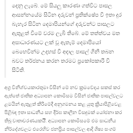
දෙනු ලැබේ. මේ සියලු කාරණා ගත්විට පාසල
ආසන්නයේම සිටින දරුවන් ප්‍රතික්ෂේප වී ඉතා දුර
බැහැර සිටින දෙමාපියන්ගේ දරුවන්ට පාසලට
ඇතුළත් වීමේ වරම ලැබී තිබේ. මේ තත්ත්වය මත
අසාධාරණයට ලක් වූ ඇතැම් දෙමාපියෝ
බෙහෙවින්ම උදහස් වී අදාල පාසල් ගිනි තබන
බවට තර්ජනය කරන තරමට ප්‍රකෝපකාරී වී
සිටිති.
අග්‍ර විනිශ්චයකාරතුමා විසින් මේ නව ක්‍රමවේදය සකස් කර
ඇත්තේ ජාතික අධ්‍යාපන කොමිසම විසින් ජාතික පාසල්වලට
ළමයින් ඇතුළත් කිරීමේදී අනුගමනය කළ යුතු ක්‍රියාපිළිවෙළ
පිළිබඳ ඉතා සාධනීය සහ දීර්ඝ කාලීන විසඳුමක් යෝජනා කර
තිබූ වාතාවරණයකයිී. අධ්‍යාපන කොමිසමේ එම සාධනීය
නිර්දේශවලට එරෙහිව ජනප්‍රිය පාසල්වල ආදි ශිෂ්‍ය සංගම්