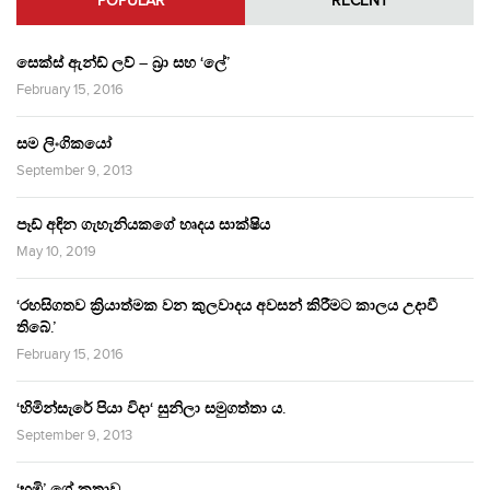
POPULAR
RECENT
සෙක්ස් ඇන්ඩ් ලව් – බ්‍රා සහ ‘ලේ’
February 15, 2016
සම ලිංගිකයෝ
September 9, 2013
පෑඩ් අඳින ගැහැනියකගේ හෘදය සාක්ෂිය
May 10, 2019
‘රහසිගතව ක්‍රියාත්මක වන කුලවාදය අවසන් කිරීමට කාලය උදාවී
තිබේ.’
February 15, 2016
‘හිමින්සැරේ පියා විදා‘ සුනිලා සමුගත්තා ය.
September 9, 2013
‘භූමි’ ගේ කතාව