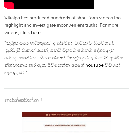
Vikalpa has produced hundreds of short-form videos that
highlight and investigate inconvenient truths. For more
videos,
click here
.
"කටුක සත්‍ය ඉස්මතුකර දැක්වෙන වාර්තා වැඩසටහන්,
පුරවැසි වෘතාන්තයන්, කෙටි චිත්‍රපට මෙන්ම දේශපාලන
සංවාද, සාකච්ඡා, සිය ගණනක් විකල්ප පුරවැසි වෙබ් අඩවිය
නිශ්පාදනය කර ඇත. පිවිසෙන්න අපගේ
YouTube
වීඩියෝ
චැනලයට."
ආරක්ෂාවන්න..!