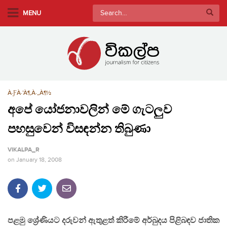
S
Search
MENU
k
for:
i
p
t
o
m
À·ƑÀ·’À¶‚À·„À¶½
a
i
අපේ යෝජනාවලින් මේ ගැටලුව
n
පහසුවෙන් විසඳන්න තිබුණා
c
o
VIKALPA_R
n
on
January 18, 2008
t
e
n
t
පළමු ශ්‍රේණියට දරුවන් ඇතුළත් කිරීමේ අර්බුදය පිළිබඳව ජාතික