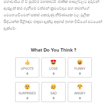
මහාචාර්ය ඒ වී සුරවීර මහතාවයි. ජාතික පාසල්වලට දරුවන්
ඇතුළත් කර ගැනීමේ වත්මන් ක්‍රමවේදය සහ තමන්ගේ
මෙහෙයවීමෙන් සකස් කෙරුණු නිර්ණායක වල මූලික
සිද්ධාන්ත පිළිබඳව එතුමා දැක්වූ අදහස් ඉහත වීඩියෝ පටයෙන්
දැක්වේ-
What Do You Think ?
UPVOTE
LOVE
FUNNY
0
0
0
SURPRISED
SAD
ANGRY
0
0
0