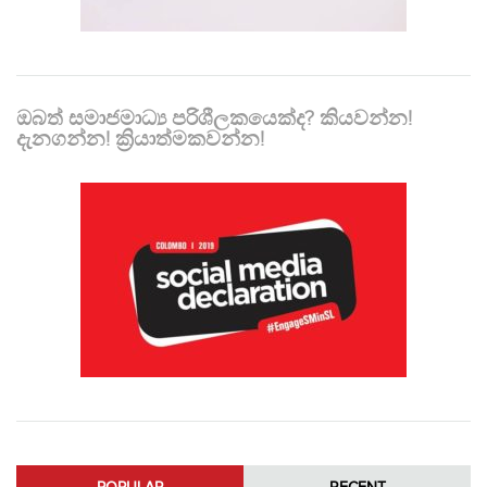
ඔබත් සමාජමාධ්‍ය පරිශීලකයෙක්ද? කියවන්න!
දැනගන්න! ක්‍රියාත්මකවන්න!