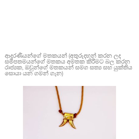
ආදරණීයන්ගේ මතකයන් (අතුරුදහන් කරන ලද
සමීපතමයන්ගේ මතකය අමතක කිරීමට බල කරන
රාජ්‍යක, ඔවුන්ගේ මතකයන් සමග සත්‍ය සහ යුක්තිය
සොයා යන ගමන් ගැන)