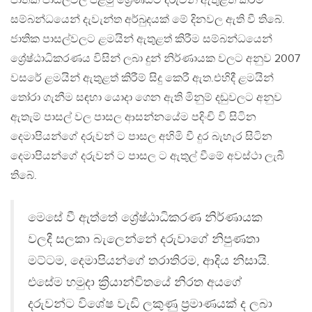
ජාතික පාසල්වල පළමු ශ්‍රේණියට දරුවන් ඇතුළත් කිරීම
සම්බන්ධයෙන් දැවැන්ත අර්බුදයක් මේ දිනවල ඇති වී තිබේ.
ජාතික පාසල්වලට ළමයින් ඇතුළත් කිරීම සම්බන්ධයෙන්
ශ්‍රේෂ්ඨාධිකරණය විසින් ලබා දුන් නිර්ණායක වලට අනුව 2007
වසරේ ළමයින් ඇතුළත් කිරීම් සිදු කෙරී ඇත.එහිදී ළමයින්
තෝරා ගැනීම සඳහා යොදා ගෙන ඇති මිනුම් දඬුවලට අනුව
ඇතැම් පාසල් වල පාසල ආසන්නයේම පදිංචි වි සිටින
දෙමාපියන්ගේ දරුවන් ට පාසල අහිමි වී දුර බැහැර සිටින
දෙමාපියන්ගේ දරුවන් ට පාසල ට ඇතුල් වීමේ අවස්ථා ලැබී
තිබේ.
මෙසේ වී ඇත්තේ ශ්‍රේෂ්ඨාධිකරණ නිර්ණායක
වලදී සලකා බැලෙන්නේ දරුවාගේ නිපුණතා
මට්ටම, දෙමාපියන්ගේ තරාතිරම, ආදිය නිසායි.
එසේම හමුදා ක්‍රියාන්විතයේ නිරත අයගේ
දරුවන්ට විශේෂ වැඩි ලකුණු ප්‍රමාණයක් ද ලබා