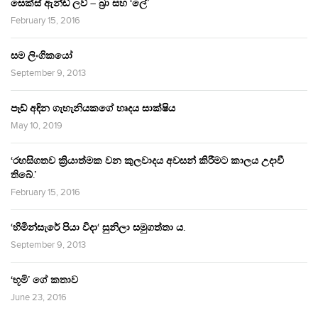
සෙක්ස් ඇන්ඩ් ලව් – බ්‍රා සහ ‘ලේ’
February 15, 2016
සම ලිංගිකයෝ
September 9, 2013
පෑඩ් අඳින ගැහැනියකගේ හෘදය සාක්ෂිය
May 10, 2019
‘රහසිගතව ක්‍රියාත්මක වන කුලවාදය අවසන් කිරීමට කාලය උදාවී
තිබේ.’
February 15, 2016
‘හිමින්සැරේ පියා විදා‘ සුනිලා සමුගත්තා ය.
September 9, 2013
‘භූමි’ ගේ කතාව
June 23, 2016