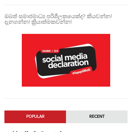
ඔබත් සමාජමාධ්‍ය පරිශීලකයෙක්ද? කියවන්න!
දැනගන්න! ක්‍රියාත්මකවන්න!
POPULAR
RECENT