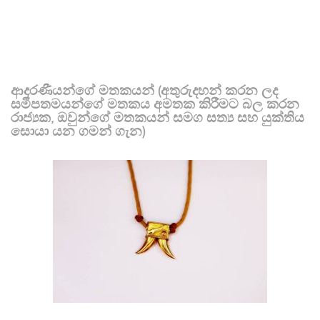
ආදරණීයන්ගේ මතකයන් (අතුරුදහන් කරන ලද
සමීපතමයන්ගේ මතකය අමතක කිරීමට බල කරන
රාජ්‍යක, ඔවුන්ගේ මතකයන් සමග සත්‍ය සහ යුක්තිය
සොයා යන ගමන් ගැන)