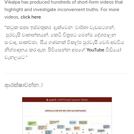
Vikalpa has produced hundreds of short-form videos that
highlight and investigate inconvenient truths. For more
videos,
click here
.
"කටුක සත්‍ය ඉස්මතුකර දැක්වෙන වාර්තා වැඩසටහන්,
පුරවැසි වෘතාන්තයන්, කෙටි චිත්‍රපට මෙන්ම දේශපාලන
සංවාද, සාකච්ඡා, සිය ගණනක් විකල්ප පුරවැසි වෙබ් අඩවිය
නිශ්පාදනය කර ඇත. පිවිසෙන්න අපගේ
YouTube
වීඩියෝ
චැනලයට."
ආරක්ෂාවන්න..!