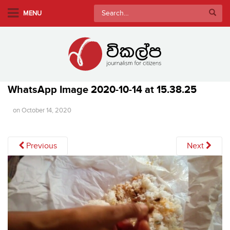
S
Search
MENU
k
for:
i
p
t
o
m
WhatsApp Image 2020-10-14 at 15.38.25
a
i
on
October 14, 2020
n
c
Previous
Next
o
n
t
e
n
t