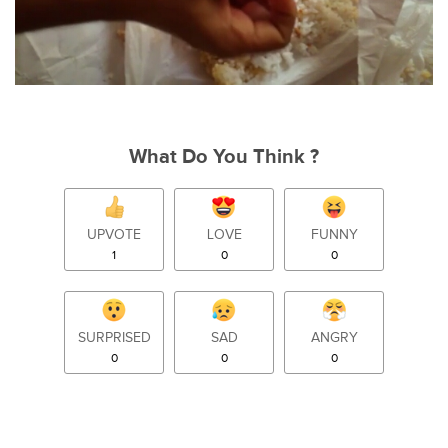
What Do You Think ?
UPVOTE
LOVE
FUNNY
1
0
0
SURPRISED
SAD
ANGRY
0
0
0