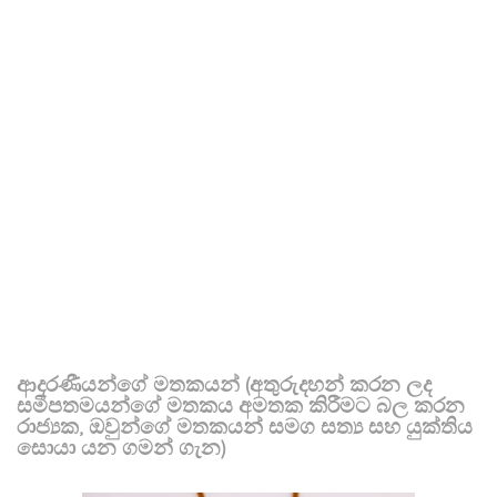
ආදරණීයන්ගේ මතකයන් (අතුරුදහන් කරන ලද
සමීපතමයන්ගේ මතකය අමතක කිරීමට බල කරන
රාජ්‍යක, ඔවුන්ගේ මතකයන් සමග සත්‍ය සහ යුක්තිය
සොයා යන ගමන් ගැන)