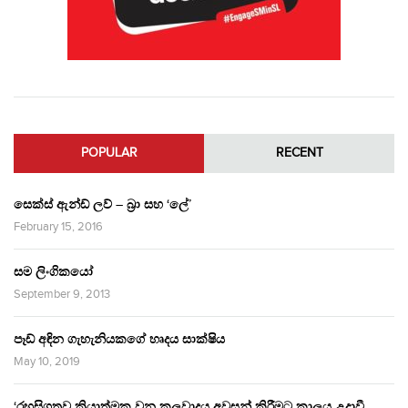
POPULAR
RECENT
සෙක්ස් ඇන්ඩ් ලව් – බ්‍රා සහ ‘ලේ’
February 15, 2016
සම ලිංගිකයෝ
September 9, 2013
පෑඩ් අඳින ගැහැනියකගේ හෘදය සාක්ෂිය
May 10, 2019
‘රහසිගතව ක්‍රියාත්මක වන කුලවාදය අවසන් කිරීමට කාලය උදාවී