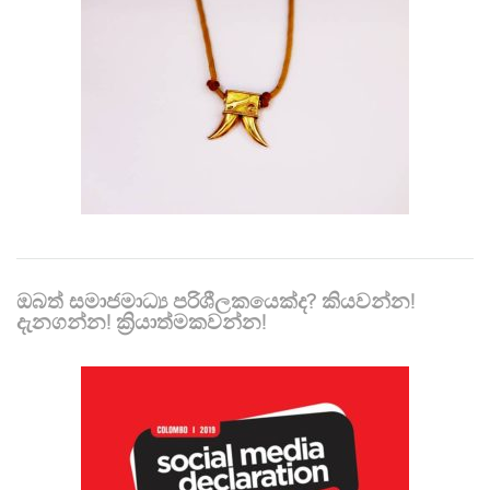
ඔබත් සමාජමාධ්‍ය පරිශීලකයෙක්ද? කියවන්න!
දැනගන්න! ක්‍රියාත්මකවන්න!