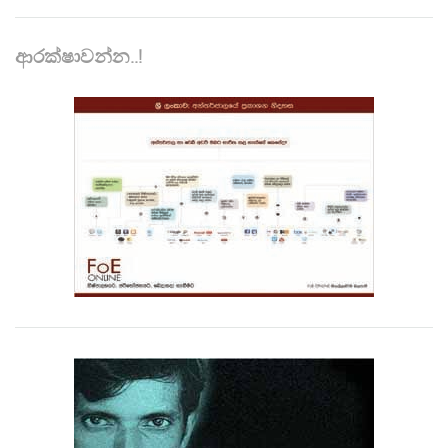
ආරක්ෂාවන්න..!