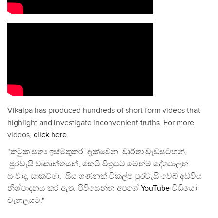
Vikalpa has produced hundreds of short-form videos that
highlight and investigate inconvenient truths. For more
videos,
click here
.
"කටුක සත්‍ය ඉස්මතුකර දැක්වෙන වාර්තා වැඩසටහන්,
පුරවැසි වෘතාන්තයන්, කෙටි චිත්‍රපට මෙන්ම දේශපාලන
සංවාද, සාකච්ඡා, සිය ගණනක් විකල්ප පුරවැසි වෙබ් අඩවිය
නිශ්පාදනය කර ඇත. පිවිසෙන්න අපගේ
YouTube
වීඩියෝ
චැනලයට."