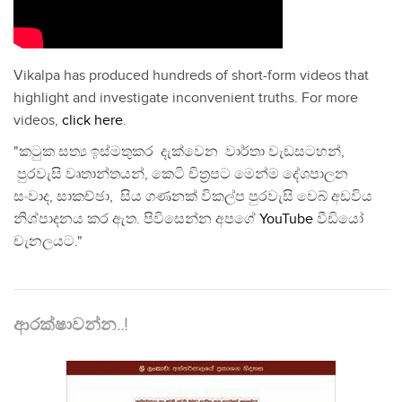
Vikalpa has produced hundreds of short-form videos that
highlight and investigate inconvenient truths. For more
videos,
click here
.
"කටුක සත්‍ය ඉස්මතුකර දැක්වෙන වාර්තා වැඩසටහන්,
පුරවැසි වෘතාන්තයන්, කෙටි චිත්‍රපට මෙන්ම දේශපාලන
සංවාද, සාකච්ඡා, සිය ගණනක් විකල්ප පුරවැසි වෙබ් අඩවිය
නිශ්පාදනය කර ඇත. පිවිසෙන්න අපගේ
YouTube
වීඩියෝ
චැනලයට."
ආරක්ෂාවන්න..!