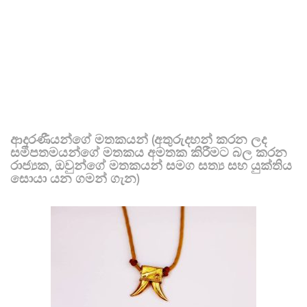
ආදරණීයන්ගේ මතකයන් (අතුරුදහන් කරන ලද
සමීපතමයන්ගේ මතකය අමතක කිරීමට බල කරන
රාජ්‍යක, ඔවුන්ගේ මතකයන් සමග සත්‍ය සහ යුක්තිය
සොයා යන ගමන් ගැන)