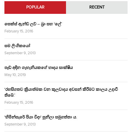
POPULAR
RECENT
සෙක්ස් ඇන්ඩ් ලව් – බ්‍රා සහ ‘ලේ’
February 15, 2016
සම ලිංගිකයෝ
September 9, 2013
පෑඩ් අඳින ගැහැනියකගේ හෘදය සාක්ෂිය
May 10, 2019
‘රහසිගතව ක්‍රියාත්මක වන කුලවාදය අවසන් කිරීමට කාලය උදාවී
තිබේ.’
February 15, 2016
‘හිමින්සැරේ පියා විදා‘ සුනිලා සමුගත්තා ය.
September 9, 2013