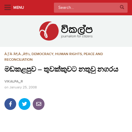
S
Search
MENU
k
for:
i
p
t
o
m
À·ƑÀ·’À¶‚À·„À¶½
,
DEMOCRACY
,
HUMAN RIGHTS
,
PEACE AND
a
RECONCILIATION
i
මඩකළපුව – තුවක්කුවට නතුවු නගරය
n
c
VIKALPA_R
o
on
January 25, 2008
n
t
e
n
t