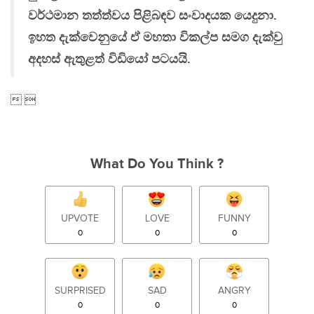
වර්ථමාන තත්ත්වය පිළිබඳව සංවාදයක යෙදුනා.
ඉහත දැක්වෙනුයේ ඒ මහතා විකල්ප සමග දැක්වු
අදහස් ඇතුළත් විඩියෝ පටයයි.
 
What Do You Think ?
UPVOTE
LOVE
FUNNY
0
0
0
SURPRISED
SAD
ANGRY
0
0
0