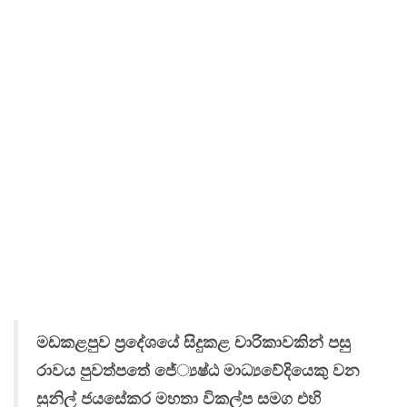
මඩකළපුව ප්‍රදේශයේ සිදුකළ චාරිකාවකින් පසු
රාවය පුවත්පතේ ජේ‍්‍යෂ්ඨ මාධ්‍යවේදියෙකු වන
සුනිල් ජයසේකර මහතා විකල්ප සමග එහි