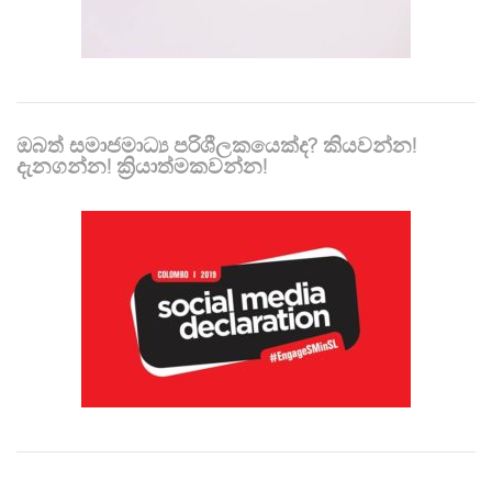
ඔබත් සමාජමාධ්‍ය පරිශීලකයෙක්ද? කියවන්න!
දැනගන්න! ක්‍රියාත්මකවන්න!