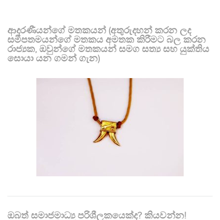
ආදරණීයන්ගේ මතකයන් (අතුරුදහන් කරන ලද
සමීපතමයන්ගේ මතකය අමතක කිරීමට බල කරන
රාජ්‍යක, ඔවුන්ගේ මතකයන් සමග සත්‍ය සහ යුක්තිය
සොයා යන ගමන් ගැන)
ඔබත් සමාජමාධ්‍ය පරිශීලකයෙක්ද? කියවන්න!