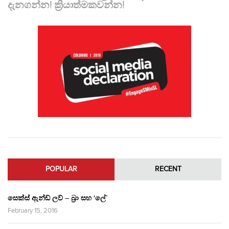
දැනගන්න! ක්‍රියාත්මකවන්න!
POPULAR
RECENT
සෙක්ස් ඇන්ඩ් ලව් – බ්‍රා සහ ‘ලේ’
February 15, 2016