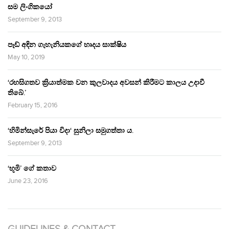
සම ලිංගිකයෝ
September 9, 2013
පෑඩ් අඳින ගැහැනියකගේ හෘදය සාක්ෂිය
May 10, 2019
‘රහසිගතව ක්‍රියාත්මක වන කුලවාදය අවසන් කිරීමට කාලය උදාවී
තිබේ.’
February 15, 2016
‘හිමින්සැරේ පියා විදා‘ සුනිලා සමුගත්තා ය.
September 9, 2013
‘භූමි’ ගේ කතාව
June 23, 2016