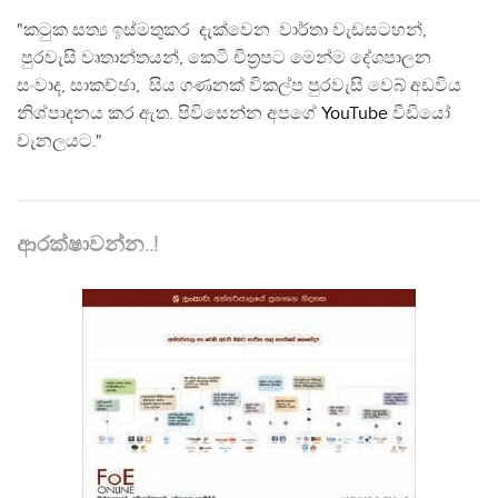
"කටුක සත්‍ය ඉස්මතුකර දැක්වෙන වාර්තා වැඩසටහන්,
පුරවැසි වෘතාන්තයන්, කෙටි චිත්‍රපට මෙන්ම දේශපාලන
සංවාද, සාකච්ඡා, සිය ගණනක් විකල්ප පුරවැසි වෙබ් අඩවිය
නිශ්පාදනය කර ඇත. පිවිසෙන්න අපගේ
YouTube
වීඩියෝ
චැනලයට."
ආරක්ෂාවන්න..!