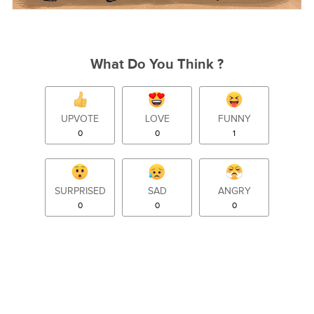
What Do You Think ?
UPVOTE
LOVE
FUNNY
0
0
1
SURPRISED
SAD
ANGRY
0
0
0