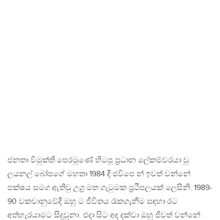
ජනතා විමුක්ති පෙරමුණේ හිටපු ප්‍රධාන ලේකම්වරයා වු
ලයනල් බෝපගේ මහතා 1984 දී ජවිපෙ න් ඉවත් වන්නේ
පක්ෂය සමග ඇතිවු උග්‍ර මත ගැටුමක ප්‍රථිපලයක් ලෙසිනි. 1989-
90 වකවානුවේදී ඔහු ට ජීවිතය රැකගැනීම සඳහා රට
අත්හැරයාමට සිදුවුනා. එදා සිට අද දක්වා ඔහු ජීවත් වන්නේ