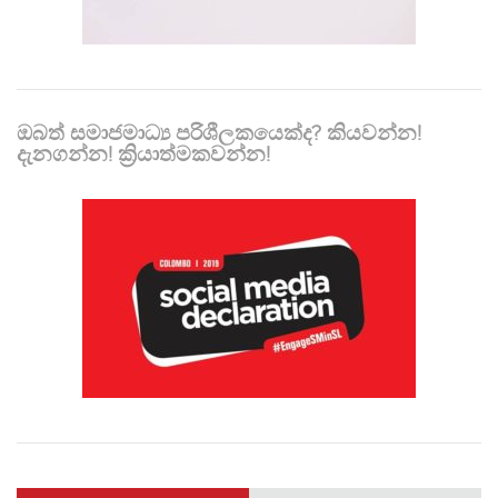
ඔබත් සමාජමාධ්‍ය පරිශීලකයෙක්ද? කියවන්න!
දැනගන්න! ක්‍රියාත්මකවන්න!