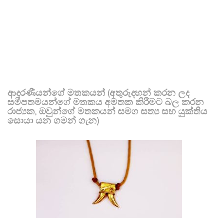
ආදරණීයන්ගේ මතකයන් (අතුරුදහන් කරන ලද
සමීපතමයන්ගේ මතකය අමතක කිරීමට බල කරන
රාජ්‍යක, ඔවුන්ගේ මතකයන් සමග සත්‍ය සහ යුක්තිය
සොයා යන ගමන් ගැන)