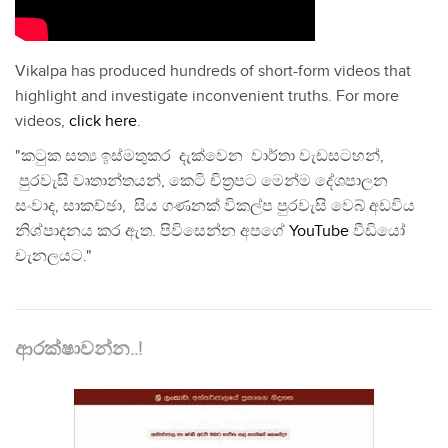
Vikalpa has produced hundreds of short-form videos that
highlight and investigate inconvenient truths. For more
videos,
click here
.
"කටුක සත්‍ය ඉස්මතුකර දැක්වෙන වාර්තා වැඩසටහන්,
පුරවැසි වෘතාන්තයන්, කෙටි චිත්‍රපට මෙන්ම දේශපාලන
සංවාද, සාකච්ඡා, සිය ගණනක් විකල්ප පුරවැසි වෙබ් අඩවිය
නිශ්පාදනය කර ඇත. පිවිසෙන්න අපගේ
YouTube
වීඩියෝ
චැනලයට."
ආරක්ෂාවන්න..!