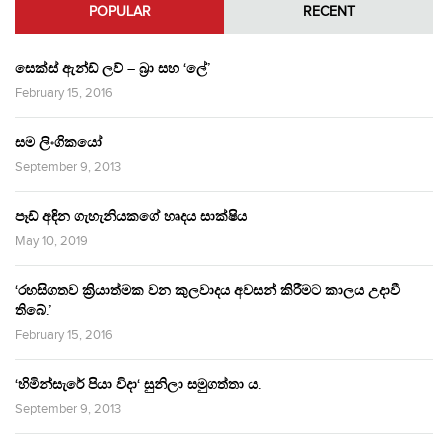
POPULAR
RECENT
සෙක්ස් ඇන්ඩ් ලව් – බ්‍රා සහ ‘ලේ’
February 15, 2016
සම ලිංගිකයෝ
September 9, 2013
පෑඩ් අඳින ගැහැනියකගේ හෘදය සාක්ෂිය
May 10, 2019
‘රහසිගතව ක්‍රියාත්මක වන කුලවාදය අවසන් කිරීමට කාලය උදාවී
තිබේ.’
February 15, 2016
‘හිමින්සැරේ පියා විදා‘ සුනිලා සමුගත්තා ය.
September 9, 2013