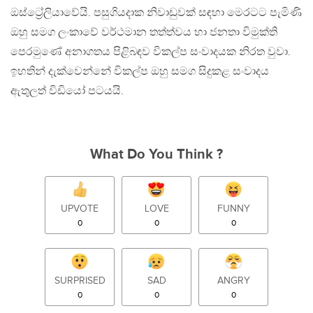
ඔස්ට්‍රේලියාවේයි. පසුගියදාක නිවාඩුවක් සඳහා මෙරටට පැමිණි
ඔහු සමග ලංකාවේ වර්ථමාන තත්ත්වය හා ජනතා විමුක්ති
පෙරමුණේ අනාගතය පිළිබඳව විකල්ප සංවාදයක නිරත වුවා.
ඉහතින් දැක්වෙන්නේ විකල්ප ඔහු සමග සිදුකළ සංවාදය
ඇතුලත් විඩියෝ පටයයි.
What Do You Think ?
UPVOTE
LOVE
FUNNY
0
0
0
SURPRISED
SAD
ANGRY
0
0
0