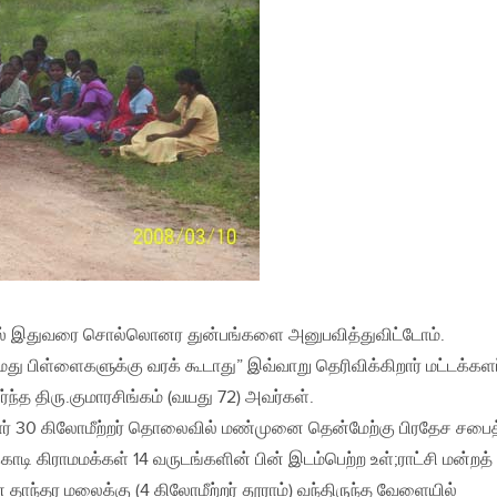
யரில் இதுவரை சொல்லொனர துன்பங்களை அனுபவித்துவிட்டோம்.
மது பிள்ளைகளுக்கு வரக் கூடாது” இவ்வாறு தெரிவிக்கிறார் மட்டக்களப
்ந்த திரு.குமாரசிங்கம் (வயது 72) அவர்கள்.
சுமார் 30 கிலோமீற்றர் தொலைவில் மண்முனை தென்மேற்கு பிரதேச சபைத
்சகொடி கிராமமக்கள் 14 வருடங்களின் பின் இடம்பெற்ற உள்;ராட்சி மன்றத்
 தாந்தர மலைக்கு (4 கிலோமீற்றர் தூராம்) வந்திருந்த வேளையில்