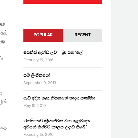
ும்
்தத்
POPULAR
RECENT
மது
සෙක්ස් ඇන්ඩ් ලව් – බ්‍රා සහ ‘ලේ’
ம்
February 15, 2016
සම ලිංගිකයෝ
September 9, 2013
ை
පෑඩ් අඳින ගැහැනියකගේ හෘදය සාක්ෂිය
ழில்
May 10, 2019
‘රහසිගතව ක්‍රියාත්මක වන කුලවාදය
අවසන් කිරීමට කාලය උදාවී තිබේ.’
ிதை
February 15, 2016