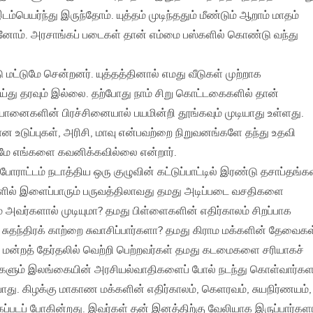
பெயர்ந்து இருந்தோம். யுத்தம் முடிந்ததும் மீண்டும் ஆறாம் மாதம்
றினோம். அரசாங்கப் படைகள் தான் எம்மை பஸ்களில் கொண்டு வந்து
மட்டுமே சென்றனர். யுத்தத்தினால் எமது வீடுகள் முற்றாக
்து தரவும் இல்லை. தற்போது நாம் சிறு கொட்டகைகளில் தான்
 யானைகளின் பிரச்சினையால் பயமின்றி தூங்கவும் முடியாது உள்ளது.
 உடுப்புகள்‚ அரிசி‚ மாவு என்பவற்றை நிறுவனங்களே தந்து உதவி
மே எங்களை கவனிக்கவில்லை என்றார்.
ோராட்டம் நடாத்திய ஒரு குழுவின் கட்டுப்பாட்டில் இரண்டு தசாப்தங்க
நாளில் இளைப்பாரும் பருவத்திலாவது தமது அடிப்படை வசதிகளை
 அவர்களால் முடியுமா? தமது பிள்ளைகளின் எதிர்காலம் சிறப்பாக
 சுதந்திரக் காற்றை சுவாசிப்பார்களா? தமது கிராம மக்களின் தேவைகள
சி மன்றத் தேர்தலில் வெற்றி பெற்றவர்கள் தமது கடமைகளை சரியாகச்
்களும் இலங்கையின் அரசியல்வாதிகளைப் போல் நடந்து கொள்வார்க
யாது. கிழக்கு மாகாண மக்களின் எதிர்காலம்‚ கெளரவம்‚ சுயநிர்ணயம்‚
கப்படப் போகின்றது. இவர்கள் தன் இனத்திற்கு வேலியாக இருப்பார்கள