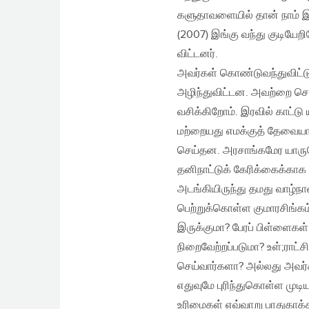
களுதாவளையில் தான் நாம் இடம்
(2007) இங்கு வந்து குடியே
விட்டனர்.
அவர்கள் கொண்டுவந்துவிட்டு 
அழிந்துவிட்டன. அவற்றை செய
வசிக்கிறோம். இரவில் காட்டு
மற்றையது எமக்குத் தேவையான
செய்தன. அரசாங்கமேர யாரு
தனிநாட்டுக் கேரிக்கைக்காக ப
அடங்கியிருந்து தமது வாழ்
பெற்றுக்கொள்ள குமாரசிங்கம்
இருக்குமா? பேரப் பிள்ளைகள்
நிறைவேற்றப்படுமா? உள்;ராட்
செய்வார்களா? அல்லது அவர
எதுவுமே புரிந்துகொள்ள முடி
உரிமைகள் எவ்வாறு பாதுகாக்