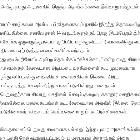
. அங்கு தமது அடிமனதில் இருந்த ஆதங்கங்களை இவ்வாறு எம்முடன்
் கிராமம் காடுகளை அண்டிய பிரதேசமாகவும் நகரில் இருந்து தொலைவில
னிப்பதில்லை. எனவே தான் 14 வருடங்களுக்குப் பிறகு இடம்பெறும் இந
சேர்ந்த ஒருவருக்கு (பெயர் குறிப்பிட மறுத்துவிட்டார்) வாக்களித்து எ
திகளை ஏற்படுத்தவே வாக்களிக்க வந்தோம்.
ந்து குடியேறினோம். அன்று தொடக்கம் “கச்சகொடி” என்ற எமது கிராம
 நாம் எமக்குத் தேவையான அடிப்படை வசதிகளைக் கூட முழுமையாக
ருந்து எடுப்பதற்கு வைத்தியசாலை வசதிகள் இல்லை. சிறிய
க்குவரத்து மிகவும் சீரற்று காணப்படுகின்றது. பாதைகள்
நீர் பெறுவதற்கான கிணறு வசதிகள் மிகவும் குறைவு. சுகாதார வசதிகள
 முன்வரவில்லை. மலசலகூடங்கள் கூட தேவையான அளவில் இல்லை. தொ
ப்படுகின்றனர். விவசாயம் செய்வதென்றாலும் பல பிரச்சினைகள்
விதைகளைப் பெறுவது கடினமாக உள்ளது. இந்த முறை அரசாங்கம் வ
 ஒரு பகுதி நெல் வழங்கப்பட்டாலும் முழுமையாக அரசாங்கம் அதை