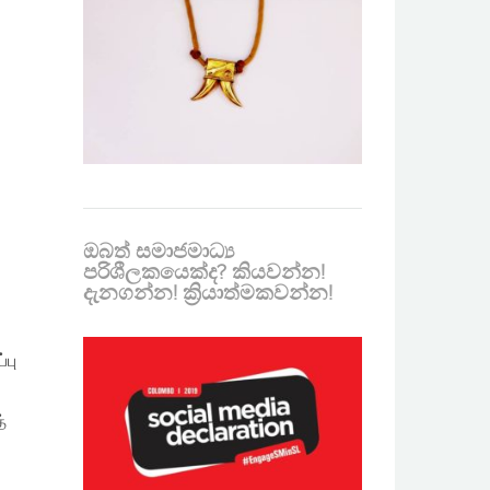
ඔබත් සමාජමාධ්‍ය
පරිශීලකයෙක්ද? කියවන්න!
දැනගන්න! ක්‍රියාත්මකවන්න!
்பு
்