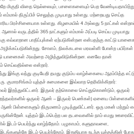
்றே மிகுதி விதை நெல்லையும்‚ பசளைகளையும் பெற வேண்டியதாயிற்ற
எம்மால் திருப்பிச் செலுத்த முடியாது உள்ளது. மற்றையது செய்த
ாரிய பிரச்சினையாக உள்ளது. கிழமையில் 4 அல்லது 5 நாட்கள் என்றால
. ஆனால் வருடத்தில் 365 நாட்களும் எம்மால் அப்படி செய்ய முடியாது
க்கு எவ்வாறான பாதிப்புக்கள் ஏற்படுகின்றன என்பதற்கு காட்டு யானை
அழிக்கப்படுகின்றது. சோளம்‚ நிலக்கடலை மரவள்ளி போன்ற பயிர்கள்
ாட்டு யானைகள் அவற்றை அழித்துவிடுகின்றன. எனவே தான்
் செய்வதில்லை என்றார்.
து இங்கு வந்து குடியேறி தமது குடும்ப வாழ்க்கையை ஆரம்பித்த எட்ட
. குமாரசிங்கம் யுத்தச் சுமைகளை இவ்வாற தெரிவிக்கிறார்:
மூவர் இறந்துவிட்டனர். இருவர் தற்கொலை செய்துகொண்டும்‚ ஒருவர்
(இறந்தவர்களில் ஒருவர் ஆண் – இருவர் பெண்கள்) ஏனைய பிள்ளைகளில
 ஆண் பிள்ளைகளும் திருமணம் முடித்துவிட்டனர். ஒரு மகன் மற்றும் எ
வருகின்றேன். யுத்தம் இடம்பெற்ற பல தடவைகளில் நாம் எமது ஊரைவிட்
ில் இடம் பெயர்ந்து வாழ்ந்தோம். பழுகாமம்‚ களுதாவளை‚
டங்களுக்கே இடம் பெயர்ந்தோம். இறுதியாக நடந்த யுத்தத்தின் போத