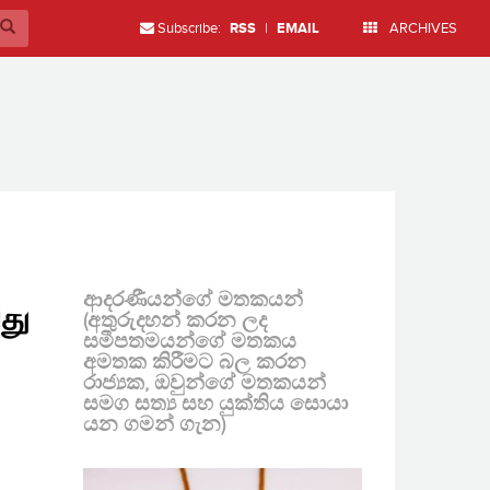
Subscribe:
RSS
|
EMAIL
ARCHIVES
ආදරණීයන්ගේ මතකයන්
வது
(අතුරුදහන් කරන ලද
සමීපතමයන්ගේ මතකය
අමතක කිරීමට බල කරන
රාජ්‍යක, ඔවුන්ගේ මතකයන්
සමග සත්‍ය සහ යුක්තිය සොයා
යන ගමන් ගැන)