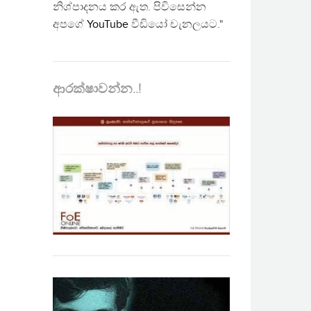
නිශ්පාදනය කර ඇත. පිවිසෙන්න
අපගේ
YouTube
වීඩියෝ චැනලයට."
ආරක්ෂාවන්න..!