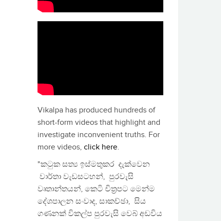
Vikalpa has produced hundreds of
short-form videos that highlight and
investigate inconvenient truths. For
more videos,
click here
.
"කටුක සත්‍ය ඉස්මතුකර දැක්වෙන
වාර්තා වැඩසටහන්, පුරවැසි
වෘතාන්තයන්, කෙටි චිත්‍රපට මෙන්ම
දේශපාලන සංවාද, සාකච්ඡා, සිය
ගණනක් විකල්ප පුරවැසි වෙබ් අඩවිය