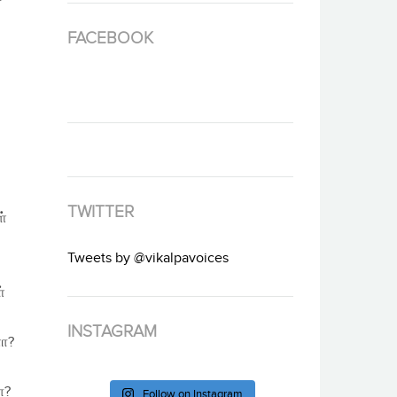
FACEBOOK
TWITTER
ள்
Tweets by @vikalpavoices
்
INSTAGRAM
ளா?
ா?
Follow on Instagram