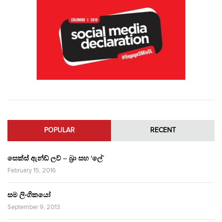
POPULAR
RECENT
සෙක්ස් ඇන්ඩ් ලව් – බ්‍රා සහ ‘ලේ’
February 15, 2016
සම ලිංගිකයෝ
September 9, 2013