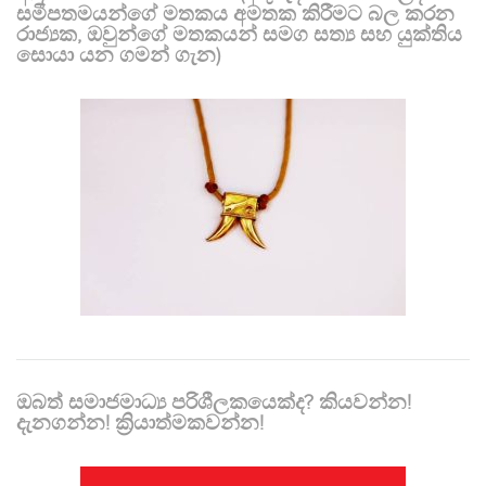
සමීපතමයන්ගේ මතකය අමතක කිරීමට බල කරන
රාජ්‍යක, ඔවුන්ගේ මතකයන් සමග සත්‍ය සහ යුක්තිය
සොයා යන ගමන් ගැන)
ඔබත් සමාජමාධ්‍ය පරිශීලකයෙක්ද? කියවන්න!
දැනගන්න! ක්‍රියාත්මකවන්න!