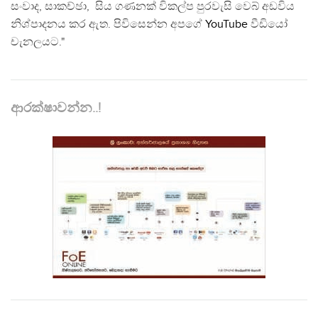
සංවාද, සාකච්ඡා, සිය ගණනක් විකල්ප පුරවැසි වෙබ් අඩවිය
නිශ්පාදනය කර ඇත. පිවිසෙන්න අපගේ
YouTube
වීඩියෝ
චැනලයට."
ආරක්ෂාවන්න..!