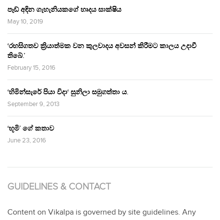
පෑඩ් අඳින ගැහැනියකගේ හෘදය සාක්ෂිය
May 10, 2019
‘රහසිගතව ක්‍රියාත්මක වන කුලවාදය අවසන් කිරීමට කාලය උදාවී
තිබේ.’
February 15, 2016
‘හිමින්සැරේ පියා විදා‘ සුනිලා සමුගත්තා ය.
September 9, 2013
‘භූමි’ ගේ කතාව
June 23, 2016
GUIDELINES & CONTACT
Content on Vikalpa is governed by site guidelines. Any