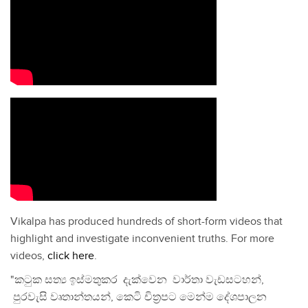
Vikalpa has produced hundreds of short-form videos that
highlight and investigate inconvenient truths. For more
videos,
click here
.
"කටුක සත්‍ය ඉස්මතුකර දැක්වෙන වාර්තා වැඩසටහන්,
පුරවැසි වෘතාන්තයන්, කෙටි චිත්‍රපට මෙන්ම දේශපාලන