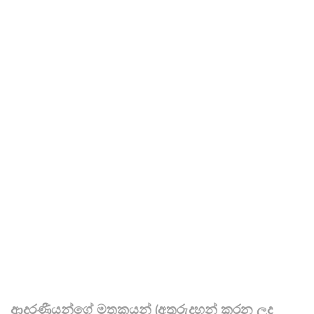
ආදරණීයන්ගේ මතකයන් (අතුරුදහන් කරන ලද