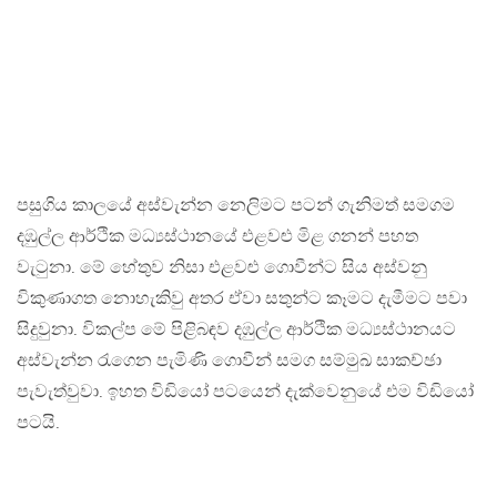
පසුගිය කාලයේ අස්වැන්න නෙලිමට පටන් ගැනිමත් සමගම
දඹුල්ල ආර්ථික මධ්‍යස්ථානයේ එළවළු මිළ ගනන් පහත
වැටුනා. මේ හේතුව නිසා එළවළු ගොවීන්ට සිය අස්වනු
විකුණාගත නොහැකිවු අතර ඒවා සතුන්ට කෑමට දැමීමට පවා
සිදුවුනා. විකල්ප මේ පිළිබඳව දඹුල්ල ආර්ථික මධ්‍යස්ථානයට
අස්වැන්න රැගෙන පැමිණි ගොවීන් සමග සම්මුඛ සාකච්ඡා
පැවැත්වුවා. ඉහත විඩියෝ පටයෙන් දැක්වෙනුයේ එම විඩියෝ
පටයි.