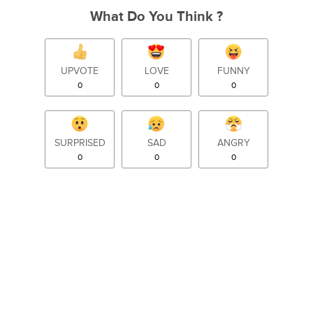
What Do You Think ?
UPVOTE
LOVE
FUNNY
0
0
0
SURPRISED
SAD
ANGRY
0
0
0