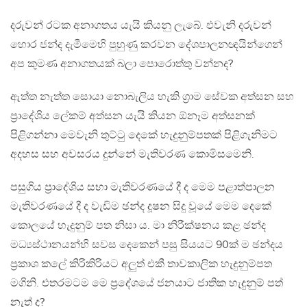
දරුවන් රටක අනාගතය යැයි කියනු ලැබේ. එවැනි දරුවන්
හොර ජන්ද දැමීමෙහි පුහුණු කරවන දේශපාලනඥයින්ගෙන්
අප කුමණ අනාගතයක් බලා පොරොත්තු වන්නද?
ඇත්ත නැත්ත සොයා නොබැලිය හැකි ග්‍රාම සේවක අත්සන සහ
ප්‍රාදේශිය ලේකම් අත්සන යැයි කියන ඕනෑම අත්සනක්
පිළිගන්නා මෙවැනි තුට්ටු දෙකේ හැදුනුම්පතක් පිළිගැනිමට
අදහස සහ අවසරය දුන්නේ මැතිවරණ කොමිසමෙනි.
පසුගිය ප්‍රාදේශිය සභා මැතිවරණයේ දී ද මෙම පළාත්පාලන
මැතිවරණයේ දී ද වැඩිම ඡන්ද දූෂන සිදු වූයේ මෙම දෙකේ
කොලයේ හැදුනුම් පත නිසා ය. මා නිරීක්ෂනය කළ ඡන්ද
මධ්‍යස්ථානයන්හි සවස දෙකෙන් පසු සියයට 90ක් ම ඡන්දය
ප්‍රකාශ කලේ කිරිකිරියට අලුත් එකී තාවකාලික හැදුනුම්පත
මගිනි. එතරමටම මෙ ප්‍රදේශයේ ජනයාට ජාතික හැදුනුම් පත්
නැත් ද?