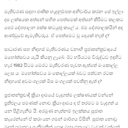
මැතිවරණ සදහා ජාතික හැදුනුම්පත අනිවාර්ය කරන සේ ඉල්ලා
දස ලක්ෂයක අත්සන් සහිත පෙත්සමක් අත්සන් කිරීමට කලකට
පෙර දේශපාලන පක්ෂ කටයුතු කලේ ය. එම දේශපාලකයින් අද
ආණ්ඩුවේ ඇමැතිවරුය. ඒ පෙත්සමට වූ දෙයක් නැත් ද?
සාධාරණ සහ නිදහස් මැතිවරණය වනාහි ප්‍රජාතන්ත්‍රවාදයේ
මහෝත්සවය යැයි කියනු ලැබේ. ඊට හරියටම විරුද්ධව ඉදහිට
හැර 1982 සිටම මෙරට මැතිවරණ පැවත ඇත්තේ මංකොල්ල
ලෙස ය. මහෝත්සවය මංකොල්ලයක් බවට පත්වන රටක
නිදහසේ අවමංගල්‍යක් මිස මංගල්‍යක් පවතිනු ඇත් ද?
ප්‍රජාතන්ත්‍රවාදි ක්‍රියා දාමයේ වැදගත්ම ලක්ෂණයක් වන්නේ
ප්‍රතිඵලය පමණක් නොව ක්‍රියා දාමය ද ඒ තරමට ම වැදගත් ය
යන පිළිගැනීම යි. අරමුණ නැත්නම් ඉලක්කය සුජාත
කැරෙන්නේ ඒ කරා යන ගමන් මාර්ගය විසිනි. සුජාත නොවූ
මුදුන් පමුනුවා ගැනීමකින් පොදු මහා ජනයාට වැඩක් වන්නේ