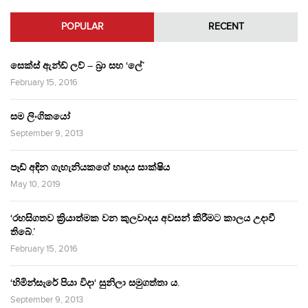
POPULAR
RECENT
සෙක්ස් ඇන්ඩ් ලව් – බ්‍රා සහ ‘ලේ’
February 15, 2016
සම ලිංගිකයෝ
September 9, 2013
පෑඩ් අඳින ගැහැනියකගේ හෘදය සාක්ෂිය
May 10, 2019
‘රහසිගතව ක්‍රියාත්මක වන කුලවාදය අවසන් කිරීමට කාලය උදාවී
තිබේ.’
February 15, 2016
‘හිමින්සැරේ පියා විදා‘ සුනිලා සමුගත්තා ය.
September 9, 2013