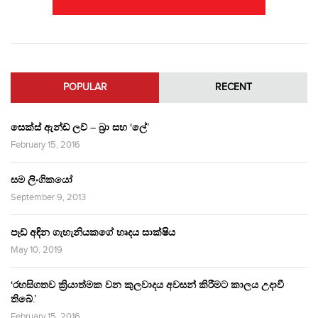
POPULAR
RECENT
සෙක්ස් ඇන්ඩ් ලව් – බ්‍රා සහ ‘ලේ’
February 15, 2016
සම ලිංගිකයෝ
September 9, 2013
පෑඩ් අඳින ගැහැනියකගේ හෘදය සාක්ෂිය
May 10, 2019
‘රහසිගතව ක්‍රියාත්මක වන කුලවාදය අවසන් කිරීමට කාලය උදාවී
තිබේ.’
February 15, 2016