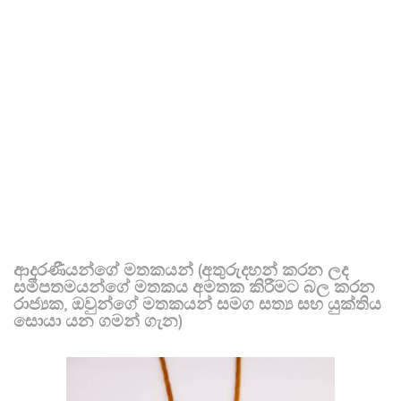
ආදරණීයන්ගේ මතකයන් (අතුරුදහන් කරන ලද
සමීපතමයන්ගේ මතකය අමතක කිරීමට බල කරන
රාජ්‍යක, ඔවුන්ගේ මතකයන් සමග සත්‍ය සහ යුක්තිය
සොයා යන ගමන් ගැන)