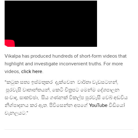
Vikalpa has produced hundreds of short-form videos that
highlight and investigate inconvenient truths. For more
videos,
click here
.
"කටුක සත්‍ය ඉස්මතුකර දැක්වෙන වාර්තා වැඩසටහන්,
පුරවැසි වෘතාන්තයන්, කෙටි චිත්‍රපට මෙන්ම දේශපාලන
සංවාද, සාකච්ඡා, සිය ගණනක් විකල්ප පුරවැසි වෙබ් අඩවිය
නිශ්පාදනය කර ඇත. පිවිසෙන්න අපගේ
YouTube
වීඩියෝ
චැනලයට."