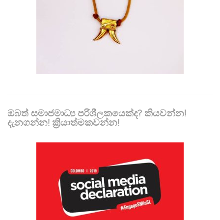
ඔබත් සමාජමාධ්‍ය පරිශීලකයෙක්ද? කියවන්න!
දැනගන්න! ක්‍රියාත්මකවන්න!