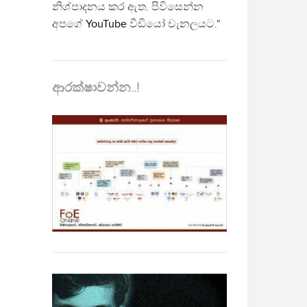
නිශ්පාදනය කර ඇත. පිවිසෙන්න
අපගේ
YouTube
වීඩියෝ චැනලයට."
ආරක්ෂාවන්න..!