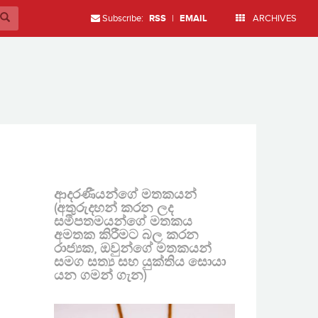
Subscribe:
RSS
|
EMAIL
ARCHIVES
ආදරණීයන්ගේ මතකයන්
(අතුරුදහන් කරන ලද
සමීපතමයන්ගේ මතකය
අමතක කිරීමට බල කරන
රාජ්‍යක, ඔවුන්ගේ මතකයන්
සමග සත්‍ය සහ යුක්තිය සොයා
යන ගමන් ගැන)