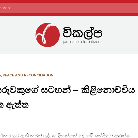
rch
A
,
PEACE AND RECONCILIATION
‍යකරුවකුගේ සටහන් – කිළිනොච්චිය
ත ඇත්ත
ට ඉඩ ඇති නමුත් යුද්ධය දිනන්නේ නැතැයි ඉන්දියනු ආරක්ෂ