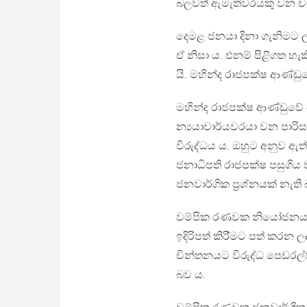
බලවත් ඇමැතිවරයකු වන චම්ප
දෙමළ ජනයා දිනා ගැනිමට ල
ඒ නිසා ය. එනම් පිළිගත හැ
යි. මහින්ද රාජපක්ෂ ආණ්ඩු
මහින්ද රාජපක්ෂ ආණ්ඩුවේ 
න්‍යයාචාර්යවරයා වන පාර
විරුද්ධය ය. ඔහුට අනුව ඇත
ජනාධිපති රාජපක්ෂ පසුගිය
ජනවාර්ගික ප්‍රශ්නයක් නැති
වම්පික රණවක නියෝජනය ක
ඉදිරිපත් කිරි්මට පත් කරන ල
චින්තනයට විරුද්ධ පෙඩරල්ව
බව ය.