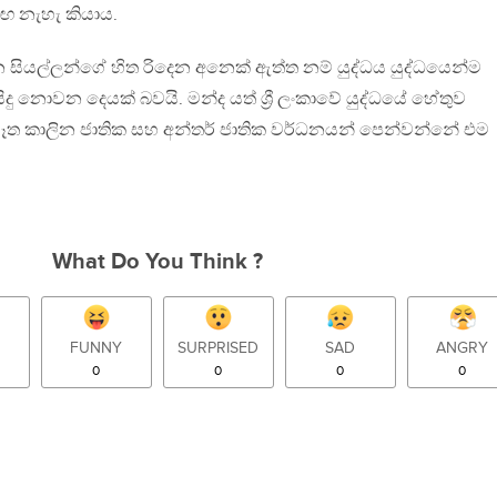
ඟ නැහැ කියාය.
න සියල්ලන්ගේ හිත රිදෙන අනෙක් ඇත්ත නම් යුද්ධය යුද්ධයෙන්ම
දු නොවන දෙයක් බවයි. මන්ද යත් ශ්‍රී ලංකාවේ යුද්ධයේ හේතුව
 මෑත කාලින ජාතික සහ අන්තර් ජාතික වර්ධනයන් පෙන්වන්නේ එම
What Do You Think ?
FUNNY
SURPRISED
SAD
ANGRY
0
0
0
0