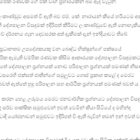
ික රණවක ගේ එක් වාග් ප්‍රහාරයකින් බිම ඇද වැටුනි.
ංකාණ්ඩුව අසමත් වී ඇති බව එම්. කේ. නාරායන් කීයේ හරියටම අ
කි දේශපාලන විසදුමක් ඉදිරිපත් කිරීමට ලංකාණ්ඩුවේ ඇති නොහැකි
වේ දර්ශනය ගැන දෙවසරක අත් දැකීමක් දැන් ඉන්දියාවට තිබේ.
ප්‍රධානතම උපදේශකයකු වන බෙෘද්ධ භික්ෂුන්ගේ පක්ෂයේ
ිසරික ඇමැති චම්පික රණවක කිසිම ආකාරයක දේශපාලන විසඳුමක
්තේ දේශපාලන ප්‍රශ්නයක් නොව පරිපාලන ප්‍රශ්නයක් පමණක් නිසා
 වසරෙහි එක්සත් ජාතින්ගේ සමුලුවට ගොස් ප්‍රකාශ කළේ ද මෙරට
 බවත් ඇත්තේ හුදු පරිපාලන සහ ආර්ථික ප්‍රශ්නයක් පමණක් බවත් ය.
රන හෙළ උරුමය මෙරට ජනවාර්ගික ප්‍රශ්නයට දේශපාලන විසදු
ද සර්ව පාක්ෂික සමුළුවෙන් ඉවත් වෙමින් කියා සිටියේ ද මහින්ද
ාදි යෝජනාවන් සමුළුවට ඉදිරිපත් වී ඇති බැවින් තමන් ඉන් ඉවත් 