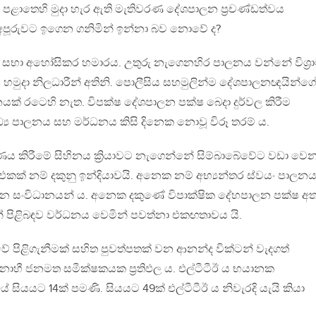
 පළාතෙහි මුදා හැර ඇති මැතිවරණ දේශපාලන ප්‍රචණ්ඩත්වය
අපූරුවට ඉගෙන ගනිමින් ඉන්නා බව නොවේ ද?
 සභා අහෝසිකර හමාරය. උතුරු නැගෙනහිර පාලනය වන්නේ විශ්‍ර
ටින හමුදා නිලධාරීන් අතිනි. පොලීසිය සහමුලින්ම දේශපාලනඥයින්ග
ක් රටෙහි නැත. විපක්ෂ දේශපාලන පක්ෂ බෙදා දුර්වල කිරීම
‍ය පාලනය සහ මර්ධනය කිසි දිනෙක නොවූ විරූ තරම් ය.
කරණය කිරීමේ සිහිනය ක්‍රියාවට නැගෙන්නේ සිම්බාබේවේට වඩා වෙන
ක් නම් දකුනු ඉන්දියාවයි. අනෙක නම් අභ්‍යන්තර ස්වයං පාලනය
ලන සංවිධානයන් ය. අනෙක දකුණේ විපාක්ෂික දේහපාලන පක්ෂ අ
‍යුහයන් පිළිබඳව වර්ධනය වෙමින් පවත්නා එකඟතාවය යි.
වේ පිළිගැනීමක් සහිත පුවත්පතක් වන ආනන්ද වික්ටන් වැදගත්
නාහී ජනමත සමීක්ෂකයක ප්‍රතිඵල ය. එල්ටීටීඊ ය භයානක
 සියයට 14ක් පමණි. සියයට 49ක් එල්ටීටීඊ ය නිවැරදි යැයි කියා