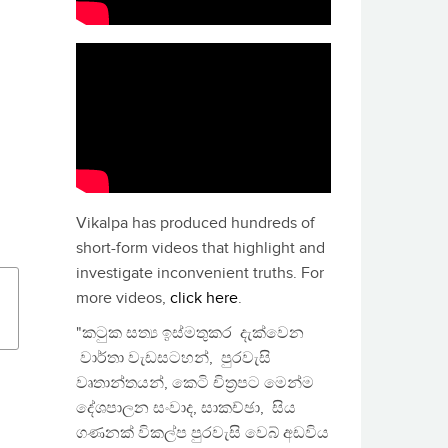
Vikalpa has produced hundreds of
short-form videos that highlight and
investigate inconvenient truths. For
more videos,
click here
.
"කටුක සත්‍ය ඉස්මතුකර දැක්වෙන
වාර්තා වැඩසටහන්, පුරවැසි
වෘතාන්තයන්, කෙටි චිත්‍රපට මෙන්ම
දේශපාලන සංවාද, සාකච්ඡා, සිය
ගණනක් විකල්ප පුරවැසි වෙබ් අඩවිය