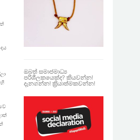
ත්
දෙය
ඔබත් සමාජමාධ්‍ය
්ලා
පරිශීලකයෙක්ද? කියවන්න!
හි
දැනගන්න! ක්‍රියාත්මකවන්න!
ුවේ
ාත්
ත්