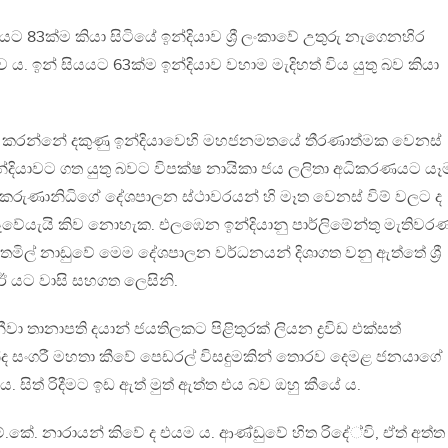
ට 83ක්ම කියා සිටියේ ඉන්දියාව ශ්‍රී ලංකාවේ උතුරු නැගෙනහිර
 බව ය. ඉන් සියයට 63ක්ම ඉන්දියාව වහාම මැදිහත් විය යුතු බව කියා
් කරන්නේ දකුණු ඉන්දියාවෙහි මහජනමතයේ තීරණාත්මක වෙනස්
 ඉන්දියාවට ගත යුතු බවට විපක්ෂ නායිකා ජය ලලිතා අධිකරණයට යෑ
රුණානිධිගේ දේශපාලන ස්ථාවරයන් හි මෑත වෙනස් විම් වලට ද
ේයැයි කිව නොහැක. එලඹෙන ඉන්දියානු පාර්ලිමේන්තු මැතිවර
තමිල් නාඩුවේ මෙම දේශපාලන වර්ධනයන් දිශාගත වනු ඇත්තේ ශ්‍රී
ඊ යට වාසි සහගත ලෙසිනි.
නීවා තානාපති දයාන් ජයතිලකට පිළිතුරක් ලියන ද්‍රවිඩ එක්සත්
ද සංගරී මහතා කීවේ පෙඩරල් විසදුමකින් තොරව දෙමළ ජනයාගේ
 ය. සිත් රිදීමට ඉඩ ඇත් මුත් ඇත්ත එය බව ඔහු කීයේ ය.
.කේ. නාරායන් කිවේ ද එයම ය. ආණ්ඩුවේ හිත රිදේ්වි, ඒත් අත්ත