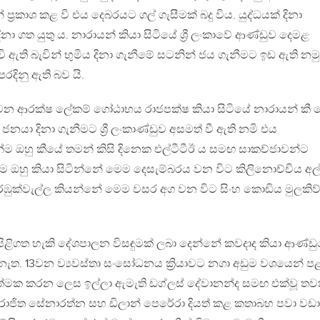
්‍රකාශ කළ වි එය දෙබරයට ගල් ගැසීමක් බදු විය. යුද්ධයක් දිනා
නා ගත යුතු ය. නාරායන් කියා සිටියේ ශ්‍රී ලංකාවේ ආණ්ඩුව දෙමළ
ි ඇති බැවින් භුමිය දිනා ගැනීමේ සටනින් ජය ගැනීමට ඉඩ ඇති නමු
දිනු ඇති බව යි.
ෙයවන ආරක්ෂ ලේකම් ගෝඨාභය රාජපක්ෂ කියා සිටියේ නාරායන් කී 
ා දිනා ගැනීමට ශ්‍රී ලංකාණ්ඩුව අසමත් වී ඇති නමි එය
්ම ඔහු කීයේ තමන් කිසි දිනෙක එල්ටීටීඊ ය සමඟ සාකච්ජාවන්ට
හු කියා සිටින්නේ මෙම දෙසැම්බරය වන විට කිලිනොච්චිය අල
ඹුක්වැල්ල කියන්නේ මෙම වසර අග වන විට සිංහ කොඩිය මුලකිව්
ිළිගත හැකි දේශපාලන විසඳුමක් ලබා දෙන්නේ කවදාද කියා ආණ්ඩ
ේ නැත. 13වන ව්‍යවස්තා සංසෝධනය ක්‍රියාවට නගා අඩුම වශයෙන් පළ
රියත්මක කරන ලෙස ඉල්ලා ඇමැති ඩග්ලස් දේවානන්ද සමඟ එක්වූ තව
රාජිත සේනාරත්න සහ ඩිලාන් පෙරේරා දියත් කළ කතාබහ පවා වඩා