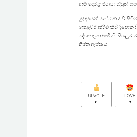
නමි දෙමළ ජනයා ඔවුන් සම
යුද්දයෙන් මෝහනය වී සිටි
කෙළවර කිරීම කිසි දිනෙක සි
දේශපාලන බැවිනි. සියලුම
තිත්ත ඇත්ත ය.
UPVOTE
LOVE
0
0