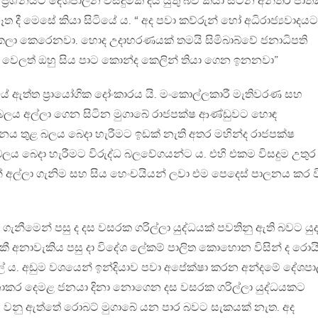
‍රශ්නයට දේශපාලන විසදුමක් දිය යුතු බව කියා සිටින අන්තර් ජාත
ත දී මෙසේ කියා සිටියේ ය. “ අද පවා කව්රුන් හෝ අධිරාජ්‍යවාදයට
ුදකලා කෙරෙනවා. හොද උදාහරණයක් තමයි සිමිබාබ්වේ ජනාධිපති
ක් වෙලත් ඔහු සිය පාට කොන්ද කෙලින් තියා ගෙන ඉනනවා”
ේ ඇත්ත ප්‍රායෝගික දෝංකාරය යි. මංකොල්ලකාරී මැතිවරණ සහ
 බලය අල්ලා ගෙන සිටින මුගාබේ රාජපක්ෂ ආණ්ඩුවට හොඳ
නය තුළ බලය බෙදා හැරීමට ඉඩක් නැති අතර මහින්ද රාජපක්ෂ
ය බෙදා හැරීමට විරුද්ධ බලවේගයන්ට ය. එහි එකම විසදුම උතුර
 අල්ලා ගැනිම සහ සිය හෙංචයියන් ලවා එම පෙදෙස් පාලනය කර 
 ගැනීමෙන් පසු ද දස වසරක ගරිල්ලා යුද්ධයක් පවතිනු ඇති බවට යු
කී අනාවැකිය පසු දා විදේශ ලේකම් පාලිත කොහොන විසින් ද රොයි
ේ ය. අඩුම වශයෙන් ඉන්දියාව පවා අපේක්ෂා කරන අන්දමේ දේශප
ක නොකර දෙමළ ජනයා දිනා නොගෙන දස වසරක ගරිල්ලා යුද්ධයකට
මය වනු ඇත්තේ රොබට් මුගාබේ යන පාර බවට සැකයක් නැත. අද