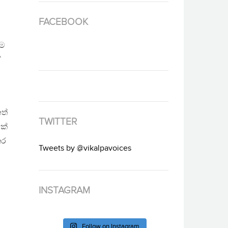
FACEBOOK
ාම
ේ
ත්
TWITTER
ක්
තර
Tweets by @vikalpavoices
INSTAGRAM
Follow on Instagram