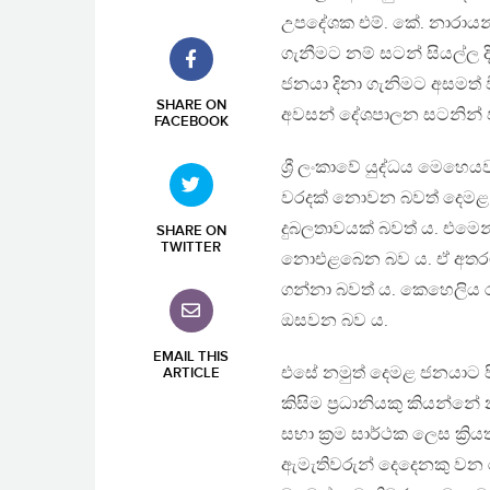
උපදේශක එම්. කේ. නාරායන් ප
ගැනීමට නම් සටන් සියල්ල දි
ජනයා දිනා ගැනිමට අසමත් ව
SHARE ON
අවසන් දේශපාලන සටනින් පර
FACEBOOK
ශ්‍රී ලංකාවේ යුද්ධය මෙහ
වරදක් නොවන බවත් දෙමළ ජනය
දුබලතාවයක් බවත් ය. එමෙන
SHARE ON
TWITTER
නොඑළබෙන බව ය. ඒ අතරම ඔ
ගන්නා බවත් ය. කෙහෙලිය ර
ඔසවන බව ය.
EMAIL THIS
එසේ නමුත් දෙමළ ජනයාට ප
ARTICLE
කිසිම ප්‍රධානියකු කියන්න
සභා ක්‍රම සාර්ථක ලෙස ක්‍
ඇමැතිවරුන් දෙදෙනකු වන 