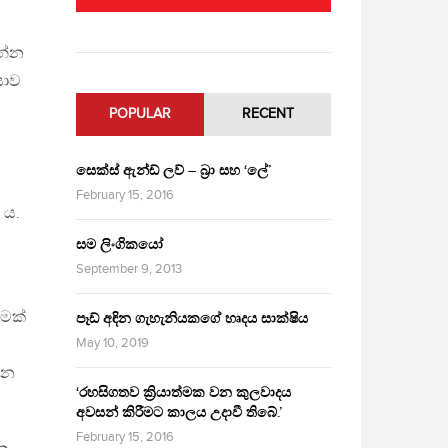
න්න
යාව
POPULAR
RECENT
සෙක්ස් ඇන්ඩ් ලව් – බ්‍රා සහ ‘ලේ’
ට
February 15, 2016
 ය.
සම ලිංගිකයෝ
September 9, 2013
මක්
පෑඩ් අඳින ගැහැනියකගේ හෘදය සාක්ෂිය
May 10, 2019
වන
‘රහසිගතව ක්‍රියාත්මක වන කුලවාදය
අවසන් කිරීමට කාලය උදාවී තිබේ.’
February 15, 2016