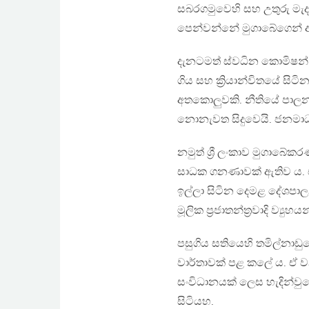
සබරගමුවෙහි සහ උතුරු මැද
පෙන්වන්නේ මුගාබේගෙන් 
දැනටමත් ස්වධින කොමිෂන්
ගිය සහ ක්‍රියාන්විතයේ සි
අතකොලුවකි. නීතියේ පාලනය
නොනැවත සිදුවෙයි. ජනමාධ්
නමුත් ශ්‍රී ලංකාව මුගාබේ
සාධක ගනණාවක් ඇතිව ය. එක
ඉල්ලා සිටින දෙමළ දේශපා
මූලික ප්‍රජාතන්ත්‍රවාදි ව්
පසුගිය සතියෙහි තමිල්නාඩු
වාර්තාවක් පළ කලේ ය. ඒ ව
සංවිධානයක් ලෙස හැදින්වුයේ
සිටියහ.