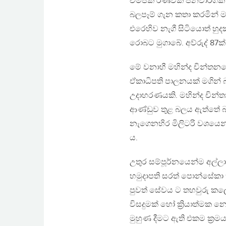
චම්පික රණවක ජනවාර්ගික ප්
බලපෑම් ගැන කතා කරමින් මෑ
එරෙහිව නැගී සිටියොත් හ
රොබට මුගාබේ. අව්රුද් 87
මේ වනාහී මහින්ද චින්තනය
ඒකාධිපති පාලනයක් මගින්
උදාහරණයකි. මහින්ද චින්ත
ආණ්ඩුව තුළ බලය ඇත්තේ බල
නැගෙනහිර මිලිටරි වශයෙන්
ය.
උතුර සම්පූර්නයෙන්ම අල්ලා
හමුදාපති සරත් පොන්සේකා 
පුවත් සේවය ට තහවුරු කල
විසදුමක් හෝ ක්‍රියාත්ම
මුහුණ දීමට ඇති එකම ක්‍ර