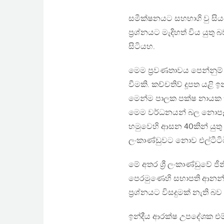
සමීක්ෂනයට සහභාගි වු සියය
ප්‍රශ්නයට මැදිහත් විය යුතු
සිටියහ.
මෙම ප්‍රවණතාවය පෙන්නුම
වීමකි. කච්චතිව් දූපත යළි
මෙන්ම පාලක පක්ෂ නායක ක
මෙම වර්ධනයන් බල නොපෑව
හමුවෙහි ආසන 40කින් යුතු 
ලංකාණ්ඩුවට නොව එල්ටීටි
මේ අතර ශ්‍රී ලංකාණ්ඩුවේ ජී
පෙරමුණෙහි සභාපති ආනන්
ප්‍රශ්නයට විසදුමක් නැති බව
ඉන්දීය ආරක්ෂ උපදේශක එම්