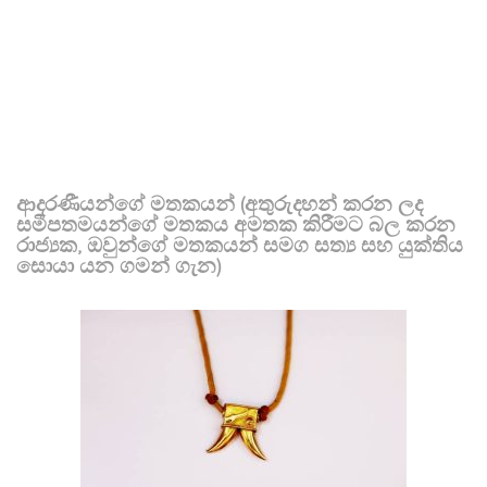
ආදරණීයන්ගේ මතකයන් (අතුරුදහන් කරන ලද
සමීපතමයන්ගේ මතකය අමතක කිරීමට බල කරන
රාජ්‍යක, ඔවුන්ගේ මතකයන් සමග සත්‍ය සහ යුක්තිය
සොයා යන ගමන් ගැන)