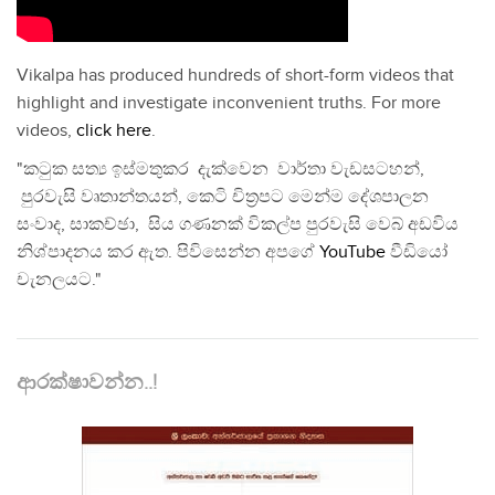
Vikalpa has produced hundreds of short-form videos that
highlight and investigate inconvenient truths. For more
videos,
click here
.
"කටුක සත්‍ය ඉස්මතුකර දැක්වෙන වාර්තා වැඩසටහන්,
පුරවැසි වෘතාන්තයන්, කෙටි චිත්‍රපට මෙන්ම දේශපාලන
සංවාද, සාකච්ඡා, සිය ගණනක් විකල්ප පුරවැසි වෙබ් අඩවිය
නිශ්පාදනය කර ඇත. පිවිසෙන්න අපගේ
YouTube
වීඩියෝ
චැනලයට."
ආරක්ෂාවන්න..!