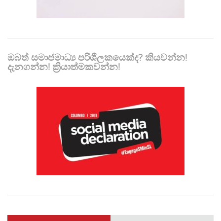
ඔබත් සමාජමාධ්‍ය පරිශීලකයෙක්ද? කියවන්න!
දැනගන්න! ක්‍රියාත්මකවන්න!