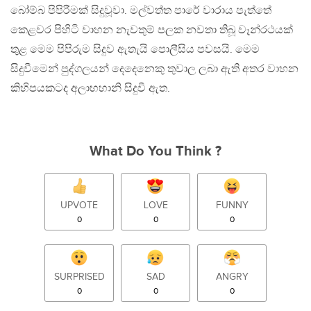
බෝම්බ පිපිරීමක් සිදුවූවා. මල්වත්ත පාරේ වාරාය පැත්තේ
කෙළවර පිහිටි වාහන නැවතුම් පලක නවතා තිබූ වෑන්රථයක්
තුළ මෙම පිපිරුම සිදුව ඇතැයි පොලීසිය පවසයි. මෙම
සිදුවීමෙන් පුද්ගලයන් දෙදෙනෙකු තුවාල ලබා ඇති අතර වාහන
කිහිපයකටද අලාභහානි සිදුවී ඇත.
What Do You Think ?
UPVOTE
LOVE
FUNNY
0
0
0
SURPRISED
SAD
ANGRY
0
0
0