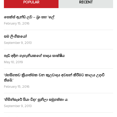
POPULAR
RECENT
සෙක්ස් ඇන්ඩ් ලව් – බ්‍රා සහ ‘ලේ’
February 15, 2016
සම ලිංගිකයෝ
September 9, 2013
පෑඩ් අඳින ගැහැනියකගේ හෘදය සාක්ෂිය
May 10, 2019
‘රහසිගතව ක්‍රියාත්මක වන කුලවාදය අවසන් කිරීමට කාලය උදාවී
තිබේ.’
February 15, 2016
‘හිමින්සැරේ පියා විදා‘ සුනිලා සමුගත්තා ය.
September 9, 2013