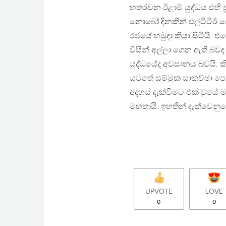
හතරවන ඊළාම් යුද්ධය එහි 
නොබෝ දිනකින් එල්ටීටීඊ 
රජයේ හමුදා කියා සිටියි. 
විසින් අල්ලා ගෙන ඇති බව
යුද්ධයේද අවසානය බවයි. ක
යටතේ සම්මුක සාකච්ඡා පෙළ
අදහස් දැක්වීමට එක් වුයේ මා
මහතායි. ඉහතින් දැක්වෙනුය
UPVOTE
LOVE
0
0