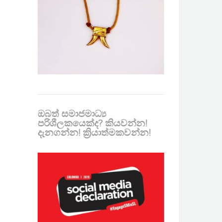
ඔබත් සමාජමාධ්‍ය
පරිශීලකයෙක්ද? කියවන්න!
දැනගන්න! ක්‍රියාත්මකවන්න!