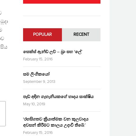
ව
මුදා
ම
POPULAR
RECENT
ාව
 සිය
සෙක්ස් ඇන්ඩ් ලව් – බ්‍රා සහ ‘ලේ’
February 15, 2016
සම ලිංගිකයෝ
September 9, 2013
පෑඩ් අඳින ගැහැනියකගේ හෘදය සාක්ෂිය
May 10, 2019
‘රහසිගතව ක්‍රියාත්මක වන කුලවාදය
අවසන් කිරීමට කාලය උදාවී තිබේ.’
February 15, 2016