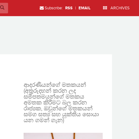
Subscribe:
RSS
|
EMAIL
ARCHIVES
ආදරණීයන්ගේ මතකයන්
(අතුරුදහන් කරන ලද
සමීපතමයන්ගේ මතකය
අමතක කිරීමට බල කරන
රාජ්‍යක, ඔවුන්ගේ මතකයන්
සමග සත්‍ය සහ යුක්තිය සොයා
යන ගමන් ගැන)