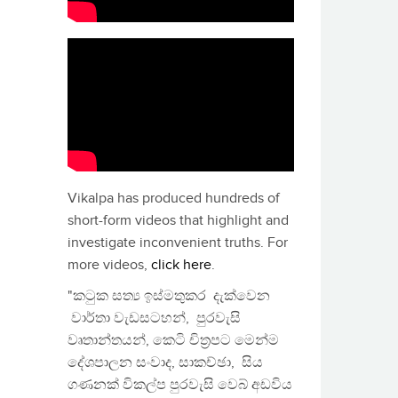
Vikalpa has produced hundreds of
short-form videos that highlight and
investigate inconvenient truths. For
more videos,
click here
.
"කටුක සත්‍ය ඉස්මතුකර දැක්වෙන
වාර්තා වැඩසටහන්, පුරවැසි
වෘතාන්තයන්, කෙටි චිත්‍රපට මෙන්ම
දේශපාලන සංවාද, සාකච්ඡා, සිය
ගණනක් විකල්ප පුරවැසි වෙබ් අඩවිය