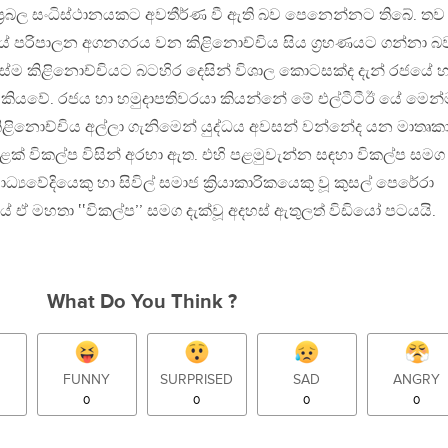
ප්‍රබල සංධිස්ථානයකට අවතීර්ණ වී ඇති බව පෙනෙන්නට තිබේ. තව
යේ පරිපාලන අගනගරය වන කිළිනොච්චිය සිය ග්‍රහණයට ගන්නා බ
එසේම කිළිනොච්චියට බටහිර දෙසින් විශාල කොටසක්ද දැන් රජයේ හ
ද කියවේ. රජය හා හමුදාපතිවරයා කියන්නේ මේ එල්ටීටීඊ යේ මෙන්
ිළිනොච්චිය අල්ලා ගැනිමෙන් යුද්ධය අවසන් වන්නේද යන මාතෘක
ක් විකල්ප විසින් අරභා ඇත. එහි පළමුවැන්න සඳහා විකල්ප සමග
ධ්‍යවේදියෙකු හා සිවිල් සමාජ ක්‍රියාකාරිකයෙකු වූ කුසල් පෙරේරා
ේ ඒ මහතා ‛‛විකල්ප’’ සමග දැක්වූ අදහස් ඇතුලත් විඩියෝ පටයයි.
What Do You Think ?
FUNNY
SURPRISED
SAD
ANGRY
0
0
0
0