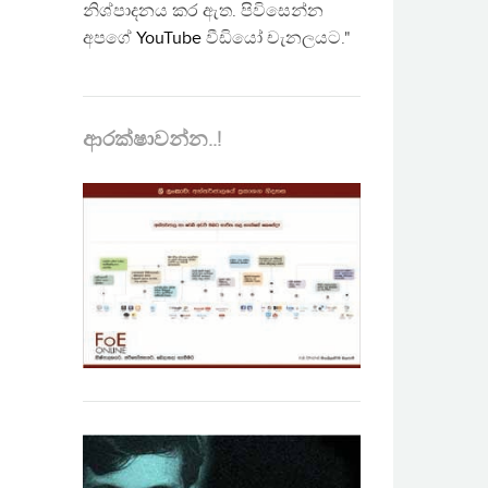
නිශ්පාදනය කර ඇත. පිවිසෙන්න
අපගේ
YouTube
වීඩියෝ චැනලයට."
ආරක්ෂාවන්න..!